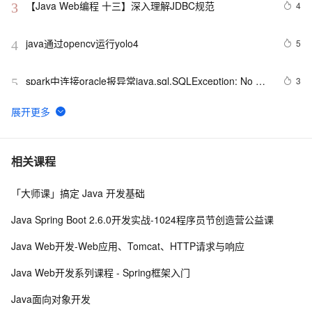
【Java Web编程 十三】深入理解JDBC规范
4
3
java通过opencv运行yolo4
5
4
spark中连接oracle报异常java.sql.SQLException: No 
3
5
suitable driver
二叉树 - 建立与遍历使用Java
4
6
Java 图书管理系统详解
4
7
相关课程
「大师课」搞定 Java 开发基础
Kubernetes官方java客户端之七：patch操作
9
8
Java Spring Boot 2.6.0开发实战-1024程序员节创造营公益课
Java 注解 阐释 hibernate ORM
593
9
Java Web开发-Web应用、Tomcat、HTTP请求与响应
java 中的多线程   内部类实现 数据共享 和 Runnable实
8
10
Java Web开发系列课程 - Spring框架入门
现数据共享
Java面向对象开发