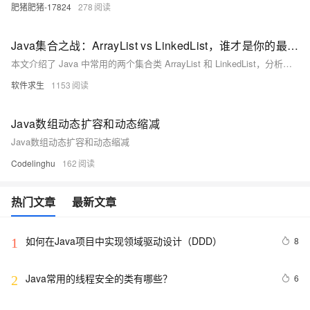
肥猪肥猪-17824
278
Java集合之战：ArrayList vs LinkedList，谁才是你的最佳选择？
本文介绍了 Java 中常用的两个集合类 ArrayList 和 LinkedList，分析了它们的底层实现、特点及适用场景。ArrayList 基于数组，适合频繁查询；LinkedList 基于链表，适合频繁增删。文章还讨论了如何实现线程安全，推荐使用 CopyOnWriteArrayList 来提升性能。希望帮助读者选择合适的数据结构，写出更高效的代码。
软件求生
1153
Java数组动态扩容和动态缩减
Java数组动态扩容和动态缩减
Codelinghu
162
热门文章
最新文章
如何在Java项目中实现领域驱动设计（DDD）
8
1
Java常用的线程安全的类有哪些？
6
2