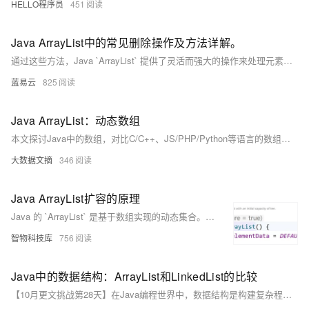
HELLO程序员
451
Java ArrayList中的常见删除操作及方法详解。
通过这些方法，Java `ArrayList` 提供了灵活而强大的操作来处理元素的移除，这些方法能够满足不同场景下的需求。
蓝易云
825
Java ArrayList：动态数组
本文探讨Java中的数组，对比C/C++、JS/PHP/Python等语言的数组特性。文章分析了Java数组的定义、创建方式及其规范，指出其优缺点。Java数组作为引用类型，在堆上分配内存，支持动态大小，避免了C/C++中裸数组的常见问题（如越界访问）。然而，Java数组也存在性能瓶颈和设计缺陷，例如运行时的安全检查影响速度，无法创建超大数组或泛型数组，且多线程场景下缺乏同步机制。作者建议在实际开发中用集合替代数组以规避这些问题。
大数据文摘
346
Java ArrayList扩容的原理
Java 的 `ArrayList` 是基于数组实现的动态集合。初始时，`ArrayList` 底层创建一个空数组 `elementData`，并设置 `size` 为 0。当首次添加元素时，会调用 `grow` 方法将数组扩容至默认容量 10。之后每次添加元素时，如果当前数组已满，则会再次调用 `grow` 方法进行扩容。扩容规则为：首次扩容至 10，后续扩容至原数组长度的 1.5 倍或根据实际需求扩容。例如，当需要一次性添加 100 个元素时，会直接扩容至 110 而不是 15。
智物科技库
756
Java中的数据结构：ArrayList和LinkedList的比较
【10月更文挑战第28天】在Java编程世界中，数据结构是构建复杂程序的基石。本文将深入探讨两种常用的数据结构：ArrayList和LinkedList，通过直观的比喻和实例分析，揭示它们各自的优势与局限，帮助你在面对不同的编程挑战时做出明智的选择。