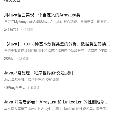
用Java语言实现一个自定义的ArrayList类
自定义MyArrayList类模拟Java ArrayList核心功能，支持泛型、动态扩容（1.5倍）、增删改查及越界检查，底层用Object数组实现，适合学习动态数组原理。
34789737
412
【Java】（3）8种基本数据类型的分析、数据类型转换规则、转义字符的列举
牢记类型转换规则在脑海中将编译和运行两个阶段分开，这是两个不同的阶段，不要弄混！
凉凉心.
402
Java异常处理：程序世界的“交通规则
Java异常处理：程序世界的“交通规则
代码bug生产队
415
Java 开发者必看！ArrayList 和 LinkedList 的性能厮杀：选错一次，代码慢成蜗牛
本文深入解析了 Java 中 ArrayList 和 LinkedList 的性能差异，揭示了它们在不同操作下的表现。通过对比随机访问、插入、删除等操作的效率，指出 ArrayList 在多数场景下更高效，而 LinkedList 仅在特定情况下表现优异。文章强调选择合适容器对程序性能的重要性，并提供了实用的选择法则。