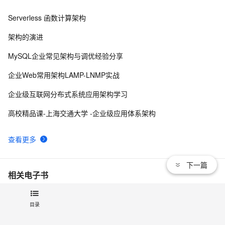
MVC支持——@RequestMapping
Serverless 函数计算架构
SpringMVC项目中web.xml中的节点加载顺序问题
5
8
架构的演进
【Java笔记+踩坑】SpringMVC基础
29
9
MySQL企业常见架构与调优经验分享
CORS跨域资源共享(一)：模拟跨域请求以及结果分析，
1
10
企业Web常用架构LAMP-LNMP实战
理解同源策略【享学Spring MVC】（上）
企业级互联网分布式系统应用架构学习
高校精品课-上海交通大学 -企业级应用体系架构
查看更多
下一篇
相关电子书
云栖大会：开源 PolarDB 架构演进、关键技术与社区建设
目录
从技术到架构，云原生全面加速应用现代化