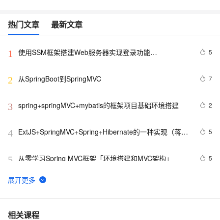
热门文章
最新文章
使用SSM框架搭建Web服务器实现登录功能
5
1
(Spring+SpringMVC+Mybatis)
从SpringBoot到SpringMVC
7
2
spring+springMVC+mybatis的框架项目基础环境搭建
2
3
ExtJS+SpringMVC+Spring+Hibernate的一种实现（蒋锋
5
4
代码分析）
从零学习Spring MVC框架「环境搭建和MVC架构」
5
5
【小家Spring】Spring MVC控制器中Handler的四种实现
5
6
方式：Controller、HttpRequestHandler、Servlet、
@RequestMapping(中)
微服务——SpringBoot使用归纳——Spring Boot中的
11
7
相关课程