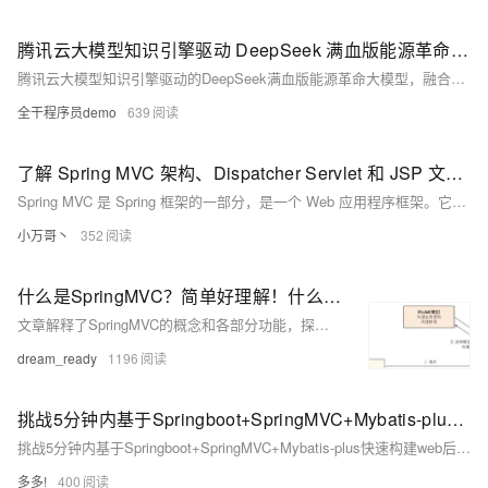
腾讯云大模型知识引擎驱动 DeepSeek 满血版能源革命大模型：架构、优势与产业变革
腾讯云大模型知识引擎驱动的DeepSeek满血版能源革命大模型，融合了超大规模知识、极致计算效能和深度行业理解，具备智能预测、优化调度、设备健康管理和能源安全预警等七大功能模块。该模型通过分布式计算和多模态融合，提供精准的能源市场分析与决策支持，广泛应用于智慧风电场管理、油气田开发、能源市场交易等十大场景，助力能源行业的数字化转型与可持续发展。
全干程序员demo
639
了解 Spring MVC 架构、Dispatcher Servlet 和 JSP 文件的关键作用
Spring MVC 是 Spring 框架的一部分，是一个 Web 应用程序框架。它旨在使用 Model-View-Controller（MVC） 设计模式轻松构建Web应用程序。
小万哥丶
352
什么是SpringMVC？简单好理解！什么是应用分层？SpringMVC与应用分层的关系？ 什么是三层架构？SpringMVC与三层架构的关系？
文章解释了SpringMVC的概念和各部分功能，探讨了应用分层的原因和具体实施的三层架构，以及SpringMVC与三层架构之间的关系和联系。
dream_ready
1196
挑战5分钟内基于Springboot+SpringMVC+Mybatis-plus快速构建web后端三层架构
挑战5分钟内基于Springboot+SpringMVC+Mybatis-plus快速构建web后端三层架构
多多!
400