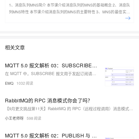
1、消息队列MNS简介 本节课介绍消息队列的MNS的基础概念 2、消息队
列MNS特性 本节课介绍消息队列的MNS的主要特性 3、MNS的最佳实践
及场景应用 本节课介绍消息队列的MNS的最佳实践及场景应用案例 4、手
把手系列：消息队列MNS实操讲 本节课介绍消息队列的MNS的实际操作
演示 5、动手实验：基于MNS，0基础轻松构建 Web Client 本节课带您一
起基于MNS，0基础轻松构建 Web Client
相关文章
MQTT 5.0 报文解析 03：SUBSCRIBE 与 UNSUBSCRIBE
在 MQTT 中，SUBSCRIBE 报文用于发起订阅请求，SUBACK 报文用于返回订阅结果。而 UNSUBSCRIBE 和 UNSUBACK 报文则在取消订阅时使用。相比于取消订阅，订阅操作更加常用。不过在本文中，我们仍然会一并介绍订阅与取消订阅报文的结构与组成。
EMQ
1032
RabbitMQ的 RPC 消息模式你会了吗？
【9月更文挑战第11天】RabbitMQ 的 RPC（远程过程调用）消息模式允许客户端向服务器发送请求并接收响应。其基本原理包括：1) 客户端发送请求，创建回调队列并设置关联标识符；2) 服务器接收请求并发送响应至回调队列；3) 客户端根据关联标识符接收并匹配响应。实现步骤涵盖客户端和服务器的连接、信道创建及请求处理。注意事项包括关联标识符唯一性、回调队列管理、错误处理及性能考虑。RPC 模式适用于构建可靠的分布式应用程序，但需根据需求调整优化。
小王老师呀
598
MQTT 5.0 报文解析 02：PUBLISH 与 PUBACK