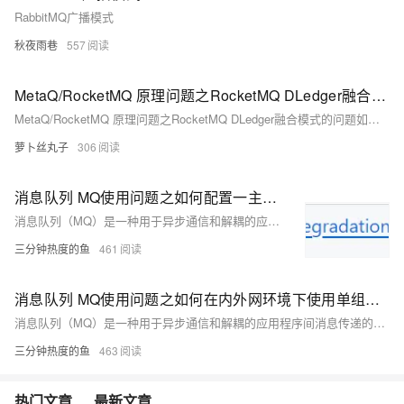
RabbitMQ广播模式
秋夜雨巷
557
MetaQ/RocketMQ 原理问题之RocketMQ DLedger融合模式的问题如何解决
MetaQ/RocketMQ 原理问题之RocketMQ DLedger融合模式的问题如何解决
萝卜丝丸子
306
消息队列 MQ使用问题之如何配置一主一从的同步复制模式
消息队列（MQ）是一种用于异步通信和解耦的应用程序间消息传递的服务，广泛应用于分布式系统中。针对不同的MQ产品，如阿里云的RocketMQ、RabbitMQ等，它们在实现上述场景时可能会有不同的特性和优势，比如RocketMQ强调高吞吐量、低延迟和高可用性，适合大规模分布式系统；而RabbitMQ则以其灵活的路由规则和丰富的协议支持受到青睐。下面是一些常见的消息队列MQ产品的使用场景合集，这些场景涵盖了多种行业和业务需求。
三分钟热度的鱼
461
消息队列 MQ使用问题之如何在内外网环境下使用单组节点单副本模式
消息队列（MQ）是一种用于异步通信和解耦的应用程序间消息传递的服务，广泛应用于分布式系统中。针对不同的MQ产品，如阿里云的RocketMQ、RabbitMQ等，它们在实现上述场景时可能会有不同的特性和优势，比如RocketMQ强调高吞吐量、低延迟和高可用性，适合大规模分布式系统；而RabbitMQ则以其灵活的路由规则和丰富的协议支持受到青睐。下面是一些常见的消息队列MQ产品的使用场景合集，这些场景涵盖了多种行业和业务需求。
三分钟热度的鱼
463
热门文章
最新文章