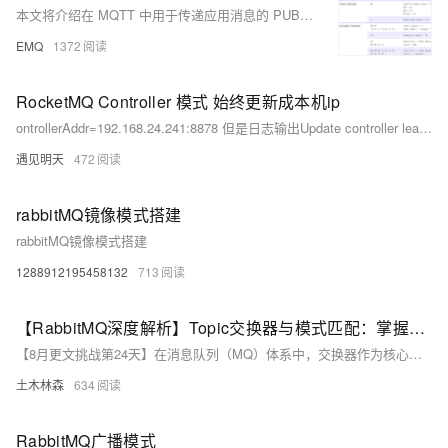
本文将介绍在 MQTT 中用于传递应用消息的 PUBLISH 报文以及它的响应报文。不管是客户端向服务端发布消息，还是服务端向订阅端转发消息，都需要使用 PUBLISH 报文。决定消息流向的主题、消息的实际内容和 QoS 等级，都包含在 PUBLISH 报文中。
EMQ
1372
RocketMQ Controller 模式 始终更新成本机ip
ontrollerAddr=192.168.24.241:8878 但是日志输出Update controller leader address to 127.0.0.1:8878。导致访问失败
遇见明天
472
rabbitMQ镜像模式搭建
rabbitMQ镜像模式搭建
1288912195458132
713
【RabbitMQ深度解析】Topic交换器与模式匹配：掌握消息路由的艺术！
【8月更文挑战第24天】在消息队列（MQ）体系中，交换器作为核心组件之一负责消息路由。特别是`topic`类型的交换器，它通过模式匹配实现消息的精准分发，适用于发布-订阅模式。不同于直接交换器和扇形交换器，`topic`交换器支持更复杂的路由策略，通过带有通配符（如 * 和 #）的模式字符串来定义队列与交换器间的绑定关系。
土木林森
634
RabbitMQ广播模式