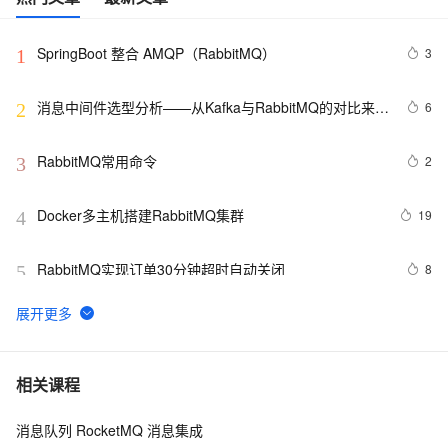
SpringBoot 整合 AMQP（RabbitMQ）
3
1
消息中间件选型分析——从Kafka与RabbitMQ的对比来看
6
2
全局
RabbitMQ常用命令
2
3
Docker多主机搭建RabbitMQ集群
19
4
RabbitMQ实现订单30分钟超时自动关闭
8
5
一起谈.NET技术，NET 下RabbitMQ实践 [实战篇]
1
6
rabbitmq消息的确认机制ack
8
7
相关课程
消息队列 RocketMQ 消息集成
RabbitMQ：什么是消息队列MQ？为什么使用消息队列
10
8