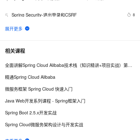
Spring Security-退出登录和CSRF 
8
5
spring boot 2以上版本整合mybatis
1
6
一个基于 Spring Boot 的项目骨架，少造轮子！ 
6
7
相关课程
全面讲解Spring Cloud Alibaba技术栈（知识精讲+项目实战）第三阶段
Spring Cloud微服务面试题
5
8
精通Spring Cloud Alibaba
spring boot 集成websocket与shiro的坑
7
9
微服务框架 Spring Cloud 快速入门
使用Spring Cloud Stream集成消息中间件
7
10
Java Web开发系列课程 - Spring框架入门
Spring Boot 2.5.x开发实战
Spring Cloud微服务架构设计与开发实战