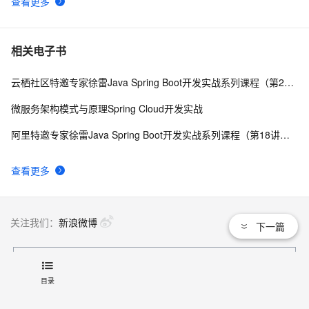
查看更多
相关电子书
云栖社区特邀专家徐雷Java Spring Boot开发实战系列课程（第20讲）：经典面试题与阿里等名企内部招聘求职面试技巧
微服务架构模式与原理Spring Cloud开发实战
阿里特邀专家徐雷Java Spring Boot开发实战系列课程（第18讲）：制作Java Docker镜像与推送到DockerHub和阿里云Docker仓库
查看更多
关注我们：
新浪微博
下一篇
联系我们
目录
文档
|
开发者社区
|
天池大赛
|
培训与认证