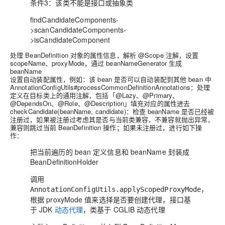
条件3：该类不能是接口或抽象类
findCandidateComponents-
>scanCandidateComponents-
>isCandidateComponent
处理 BeanDefinition 对象的属性信息，解析 @Scope 注解，设置
scopeName、proxyMode，通过 beanNameGenerator 生成
beanName
设置自动装配属性，例如：该 bean 是否可以自动装配到其他 bean 中
AnnotationConfigUtils#processCommonDefinitionAnnotations：处理
定义在目标类上的通用注解，包括「@Lazy、@Primary、
@DependsOn、@Role、@Description」填充对应的属性进去
checkCandidate(beanName, candidate)：检查 beanName 是否已经被
注册过，如果被注册过考虑其是否与当前类兼容，不兼容就抛出异常，
兼容则跳过当前 BeanDefinition 操作；如果未注册过，进行如下操
作：
把当前遍历的 bean 定义信息和 beanName 封装成
BeanDefinitionHolder
调用
，
AnnotationConfigUtils.applyScopedProxyMode
根据 proxyMode 值来选择是否要创建代理，接口基
于 JDK
动态代理
，类基于 CGLIB 动态代理