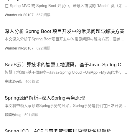
在 Spring MVC 或 Spring Boot 开发中，若导入错误的 `Model` 类（如 `ch.qos.logback.core.model.Model`），会导致无法解析 `addAttribute` 方法的错误。正确类应为 `org.springframework.ui.Model`。此问题通常因 IDE 自动导入错误类引起。解决方法包括：删除错误导入、添加正确包路径、验证依赖及清理缓存。确保代码中正确使用 Spring 提供的 `Model` 接口以实现前后端数据传递。
WanderInk-20107
557
深入分析 Spring Boot 项目开发中的常见问题与解决方案
本文深入分析了Spring Boot项目开发中的常见问题与解决方案，涵盖视图路径冲突（Circular View Path）、ECharts图表数据异常及SQL唯一约束冲突等典型场景。通过实际案例剖析问题成因，并提供具体解决方法，如优化视图解析器配置、改进数据查询逻辑以及合理使用外键约束。同时复习了Spring MVC视图解析原理与数据库完整性知识，强调细节处理和数据验证的重要性，为开发者提供实用参考。
WanderInk-20107
622
SaaS云计算技术的智慧工地源码，基于Java+Spring Cloud框架开发
智慧工地源码基于微服务+Java+Spring Cloud +UniApp +MySql架构，利用传感器、监控摄像头、AI、大数据等技术，实现施工现场的实时监测、数据分析与智能决策。平台涵盖人员、车辆、视频监控、施工质量、设备、环境和能耗管理七大维度，提供可视化管理、智能化报警、移动智能办公及分布计算存储等功能，全面提升工地的安全性、效率和质量。
高端源码库
406
Spring源码解析--深入Spring事务原理
本文将带领大家领略Spring事务的风采，Spring事务是我们在日常开发中经常会遇到的，也是各种大小面试中的高频题，希望通过本文，能让大家对Spring事务有个深入的了解，无论开发还是面试，都不会让Spring事务成为拦路虎。
麒麟改bug
591
Spring IOC、AOP与事务管理底层原理及源码解析