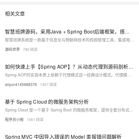
相关文章
智慧班牌源码，采用Java + Spring Boot后端框架，搭配Vue2前端技术，支持SaaS云部署
智慧班牌系统是一款基于信息化与物联网技术的校园管理工具，集成电子屏显示、人脸识别及数据交互功能，实现班级信息展示、智能考勤与家校互通。系统采用Java + Spring Boot后端框架，搭配Vue2前端技术，支持SaaS云部署与私有化定制。核心功能涵盖信息发布、考勤管理、教务处理及数据分析，助力校园文化建设与教学优化。其综合性和可扩展性有效打破数据孤岛，提升交互体验并降低管理成本，适用于日常教学、考试管理和应急场景，为智慧校园建设提供全面解决方案。
源码世界
780
如何快速上手【Spring AOP】？从动态代理到源码剖析（下篇）
Spring AOP的实现本质上依赖于代理模式这一经典设计模式。代理模式通过引入代理对象作为目标对象的中间层，实现了对目标对象访问的控制与增强，其核心价值在于解耦核心业务逻辑与横切关注点。在框架设计中，这种模式广泛用于实现功能扩展（如远程调用、延迟加载）、行为拦截（如权限校验、异常处理）等场景，为系统提供了更高的灵活性和可维护性。
aliyun4145988376
1457
基于 Spring Cloud 的微服务架构分析
Spring Cloud 是一个基于 Spring Boot 的微服务框架，提供全套分布式系统解决方案。它整合了 Netflix、Zookeeper 等成熟技术，通过简化配置和开发流程，支持服务发现（Eureka）、负载均衡（Ribbon）、断路器（Hystrix）、API网关（Zuul）、配置管理（Config）等功能。此外，Spring Cloud 还兼容 Nacos、Consul、Etcd 等注册中心，满足不同场景需求。其核心组件如 Feign 和 Stream，进一步增强了服务调用与消息处理能力，为开发者提供了一站式微服务开发工具包。
程序员小假
1061
Spring MVC 中因导入错误的 Model 类报错问题解析