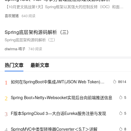
【10月更文挑战第1天】Spring框架以其强大的控制反转（IOC）和面向切面编程（AOP）功能，成为Java企业级开发中的首选框架。本文将深入探讨Spring IOC和AOP的底层原理，并通过源码解析来揭示其实现机制。同时，我们还将探讨Spring事务管理的核心原理，并给出相应的源码示例。
喜欢猪猪
640
Spring底层架构源码解析（三）
Spring底层架构源码解析（三）
dlwlrma-晴子
740
热门文章
最新文章
如何在SpringBoot中集成JWT(JSON Web Token)鉴
8614
1
权
Spring Boot+Netty+Websocket实现后台向前端推送信息
5
2
F版本SpringCloud 3—大白话Eureka服务注册与发现
5
3
SpringMVC中类型转换器Converter＜S,T＞详解
8
4