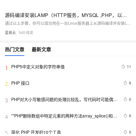
源码编译安装LAMP（HTTP服务，MYSQL ,PHP，以及bbs论坛）
通过以上步骤，你可以成功地在一台Linux服务器上从源码编译并安装LAMP环境，并配置一个BBS论坛（Discuz!）。这些步骤涵盖了从安装依赖、下载源代码、配置编译到安装完成的所有细节。每个命令的解释确保了过程的透明度，使即使是非专业人士也能够理解整个流程。
蓝易云
540
热门文章
最新文章
PHP5中定义对象的字符串值
11
1
PHP 接口
9
2
PHP对大小写敏感问题的处理比较乱，写代码时可能偶尔
0
3
出问题，所以这里总结一下。以便用到的出现错误
**PHP删除数组中特定元素的两种方法array_splice()和
6
4
unset()
简化 PHP 开发的10个工具
5
5