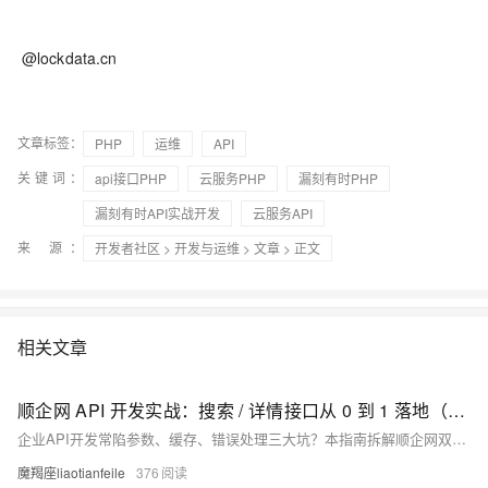
@lockdata.cn
文章标签：
PHP
运维
API
关键词：
api接口PHP
云服务PHP
漏刻有时PHP
漏刻有时API实战开发
云服务API
来 源：
开发者社区
>
开发与运维
>
文章
> 正文
相关文章
顺企网 API 开发实战：搜索 / 详情接口从 0 到 1 落地（附 Elasticsearch 优化 + 错误速查）
企业API开发常陷参数、缓存、错误处理三大坑？本指南拆解顺企网双接口全流程，涵盖搜索优化、签名验证、限流应对，附可复用代码与错误速查表，助你2小时高效搞定开发，提升响应速度与稳定性。
魔羯座liaotianfeile
376