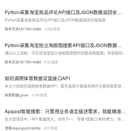
Python采集淘宝商品评论API接口及JSON数据返回全程指南
Python采集淘宝商品评论API接口及JSON数据返回全程指南
技术交流18179014480
1099
Python采集淘宝拍立淘按图搜索API接口及JSON数据返回全流程指南
通过以上流程，可实现淘宝拍立淘按图搜索的完整调用链路，并获取结构化的JSON商品数据，支撑电商比价、智能推荐等业务场景。
技术交流18179014480
918
如何调用体育数据足篮接口API
本文介绍如何调用体育数据API：首先选择可靠服务商并注册获取密钥，接着阅读文档了解基础URL、端点、参数及请求头，然后使用Python等语言发送请求、解析JSON数据，最后将数据应用于Web、App或分析场景，同时注意密钥安全、速率限制与错误处理。
体育数据Lynne
1108
Apipost智能搜索：只需用业务语言描述需求，就能精准定位目标接口，API 搜索的下一代形态！
在大型项目中，API 数量庞大、命名不一，导致“找接口”耗时费力。传统工具依赖关键词搜索，难以应对语义模糊或命名不规范的场景。Apipost AI 智能搜索功能，支持自然语言查询，如“和用户登录有关的接口”，系统可理解语义并精准匹配目标接口。无论是新人上手、模糊查找还是批量定位，都能大幅提升检索效率，降低协作成本。从关键词到语义理解，智能搜索让开发者少花时间找接口，多专注核心开发，真正实现高效协作。
游客mqpmgxo3mb42e
432