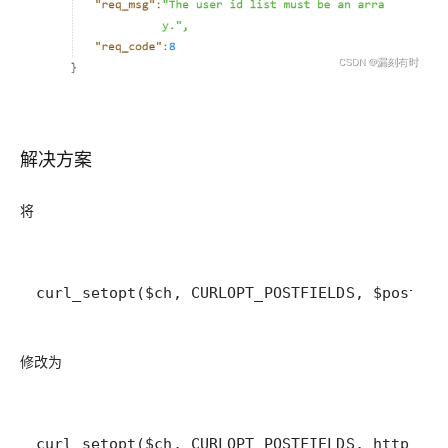
解决方案
将
curl_setopt($ch, CURLOPT_POSTFIELDS, $postdat
修改为
curl_setopt($ch, CURLOPT_POSTFIELDS, http_bui