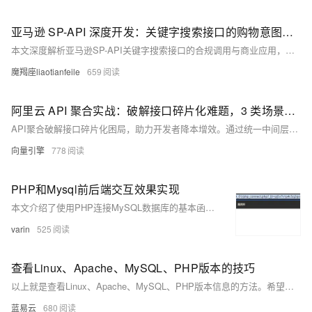
亚马逊 SP-API 深度开发：关键字搜索接口的购物意图挖掘与合规竞品分析
本文深度解析亚马逊SP-API关键字搜索接口的合规调用与商业应用，涵盖意图识别、竞品分析、性能优化全链路。通过COSMO算法解析用户购物意图，结合合规技术方案提升关键词转化率，助力卖家实现数据驱动决策，安全高效优化运营。
魔羯座liaotianfeile
659
阿里云 API 聚合实战：破解接口碎片化难题，3 类场景方案让业务响应提速 60%
API聚合破解接口碎片化困局，助力开发者降本增效。通过统一中间层整合微服务、第三方接口与AI模型，实现调用次数减少60%、响应提速70%。阿里云实测：APISIX+函数计算+ARMS监控组合，支撑百万级并发，故障定位效率提升90%。
向量引擎
778
PHP和Mysql前后端交互效果实现
本文介绍了使用PHP连接MySQL数据库的基本函数及其实现案例。内容涵盖数据库连接、选择数据库、执行查询、获取结果等常用操作，并通过用户登录和修改密码的功能实例，展示了PHP与MySQL的交互过程及代码实现。
varin
525
查看Linux、Apache、MySQL、PHP版本的技巧
以上就是查看Linux、Apache、MySQL、PHP版本信息的方法。希望这些信息能帮助你更好地理解和使用你的LAMP技术栈。
蓝易云
680