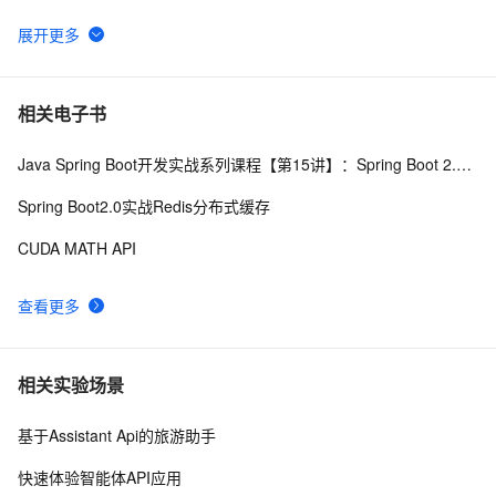
跟我学习php数组常用函数-下篇
5
6
PHP时间
5
7
相关电子书
Java Spring Boot开发实战系列课程【第15讲】：Spring Boot 2.0 API与Spring REST Docs实战
php 的函数参数值类型限定
517
8
Spring Boot2.0实战Redis分布式缓存
PHP设计模式：单例模式
9
9
CUDA MATH API
《PHP对象、模式与实践》之高级特性
6
10
查看更多
相关实验场景
基于Assistant Api的旅游助手
快速体验智能体API应用