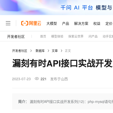
大模型
产品
解决方案
权益
定价
开发者社区
首页
模型体验
探索云世界
问产品
动手实
大模型
产品
解决方案
权益
定价
云市场
伙伴
服务
了解阿里云
精选产品
精选解决方案
普惠上云
产品定价
精选商城
成为销售伙伴
售前咨询
为什么选择阿里云
千问AI平台
开发者社区
数据库
文章
正文
了解云产品的定价详情
大模型服务平台百炼
千问办公，解锁你的工作
普惠上云 官方力荐
分销伙伴
在线服务
网站建设
什么是云计算
大
漏刻有时API接口实战开发系列
大模型服务与应用平台
企业级Agent产品，直接
云服务器38元/年起，超
咨询伙伴
多端小程序
技术领先
云上成本管理
售后服务
轻量应用服务器
Agency Agents：拥
官方推荐返现计划
大模型
精选产品
精选解决方案
Salesforce 国际版订阅
稳定可靠
管理和优化成本
推荐新用户得奖励，单订单
销售伙伴合作计划
2023-07-23
221
发布于山西
自助服务
友盟天域
安全合规
人工智能与机器学习
AI
文本生成
云数据库 RDS
HappyHorse 打造一
云工开物
无影生态合作计划
在线服务
观测云
分析师报告
高校专属算力普惠，学生认
计算
互联网应用开发
Qwen3.8-Max
HOT
Salesforce On Alibaba C
工单服务
Tuya 物联网平台阿里云
研究报告与白皮书
人工智能平台 PAI
快速拥有专属 OpenClaw
简介：
漏刻有时API接口实战开发系列(12)：php-mysql语
大模
Consulting Partner 合
大数据
容器
智能体时代全能旗舰模型
免费试用
短信专区
一站式AI开发、训练和推
蓝凌 OA
AI 大模型销售与服务生
现代化应用