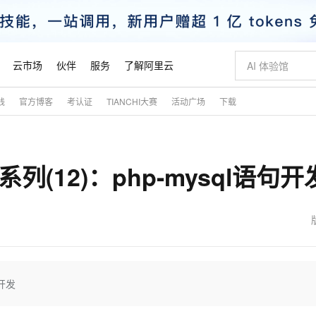
云市场
伙伴
服务
了解阿里云
践
官方博客
考认证
TIANCHI大赛
活动广场
下载
AI 特惠
数据与 API
成为产品伙伴
企业增值服务
最佳实践
价格计算器
AI 场景体
基础软件
产品伙伴合
阿里云认证
市场活动
配置报价
大模型
自助选配和估算价格
新方式
睿译宝，AI翻译排版一步到位
智启 AI 普惠权益
产品生态集成认证中心
企业支持计划
云上春晚
域名与网站
千问官方 MaaS 平台，为开发者和 Agent 而生，新用户赠送 1 亿 + tokens 额度
AI Coding
阿里云Maa
2026 阿里云
云服务器 E
为企业打
数据集
Windows
大模型认证
模型
NEW
(12)：php-mysql语句开
交付可用成果
值低价云产品抢先购
上传文档即自动完成翻译和格式还原
至高享 1亿+免费 tokens，加速 Al 应用落地
提供智能易用的域名与建站服务
智能编程，一键
安全可靠、
产品生态伙伴
专家技术服务
云上奥运之旅
弹性计算合作
阿里云中企出
手机三要素
宝塔 Linux
全部认证
价格优势
有专属领域专家
GLM-5.2：长任务时代开源旗舰模型
阿里云 OPC 创新助力计划
千问大模型
即刻拥有 DeepS
AI 电商营销
对象存储 O
大模型
产品生态伙伴工作台
企业增值服务台
云栖战略参考
云存储合作计
云栖大会
身份实名认证
CentOS
训练营
推动算力普惠，释放技术红利
最高返9万
多领域专家智能体,一键组建 AI 虚拟交付团队
快速构建应用程序和网站，即刻迈出上云第一步
至高百万元 Token 补贴，加速一人公司成长
多元化、高性能、安全可靠的大模型服务
真正可用的 1M 上下文,一次完成代码全链路开发
轻松解锁专属 Dee
从图文生成到
云上的中国
数据库合作计
活动全景
短信
Docker
图片和
站式影视创作平台
Hermes Agent，打造自进化智能体
Token Plan 模型订阅计划
数字证书管理服务（原SSL证书）
5 分钟轻松部署
AI 广告创作
无影云电脑
企业成长
NEW
信息公告
看见新力量
云网络合作计
OCR 文字识别
JAVA
证享300元代金券
可视化编排打通从文字构思到成片全链路闭环
全托管，含MySQL、PostgreSQL、SQL Server、MariaDB多引擎
自主进化，持久记忆，越用越聪明
Qwen3.8-Max 首发尝鲜，限时加量 10 倍，夜间低至2折
实现全站HTTPS，呈现可信的WEB访问
图文、视频一
随时随地安
魔搭 Mode
Kimi-K3
HappyHors
NEW
loud
服务实践
官网公告
金融模力时刻
Salesforce O
版
发票查验
全能环境
Claude Code + GStack 打造工程团队
千问办公，限时限量积分加倍
Qoder
低代码高效构
AI 建站
短信服务
句开发
型
NEW
作计划
Kimi 最新旗舰模型，长程编程与推理利器
让文字生成流
计划
创新中心
魔搭 ModelSc
健康状态
理服务
让AI从“聊天伙伴”进化为能干活的“数字员工”
安装技能 GStack，拥有专属 AI 工程团队
你的AI工作搭子，覆盖日常办公高频场景
面向真实软件的智能体编程平台
0 代码专业建
客户案例
天气预报查询
操作系统
态合作计划