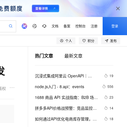
文档
备案
控制台
注册
登录
个人
积分
发布
验
作计划
器
AI 活动
专业服务
服务伙伴合作计划
开发者社区
加入我们
产品动态
服务平台百炼
阿里云 OPC 创新助力计划
热门文章
最新文章
一站式生成采购清单，支持单品或批量购买
S产品伙伴计划（繁花）
峰会
CS
造的大模型服务与应用开发平台
Qwen Audio：打造专属 AI 语音助手
一句话生成原生可编辑精美 PPT 文稿
AI 生产力先锋
Al MaaS 服务伙伴赋能合作
域名
博文
Careers
NEW
至高可申请百万元
Qwen3.8-Max 模型上线
发
开启高性价比 AI 编程新体验
弹性可伸缩的云计算服务
Qwen-Audio-3.0-Realtime 端到端实时语音角色扮演
输入一句话想法, 轻松生成专业的 PPT
先锋实践拓展 AI 生产力的边界
Token 补贴，五大权
计划
海大会
伙伴信用分合作计划
商标
问答
社会招聘
沉浸式集成阿里云 OpenAPI｜
19
益加速 OPC 成功
eek-V4-Pro
SS
一键部署幻兽帕鲁游戏服务器
飞天发布时刻
HOT
Open Search 向量检索版支
划
备案
电子书
校园招聘
Alibaba Cloud API Toolkit for VS 
pSeek-V4-Pro
视频创作，一键激活电商全链路生产力
稳定、安全、高性价比、高性能的云存储服务
一键购买专属联机服务器，轻松开启游戏
所见，即是所愿
持视频检索 Pipeline 功能
更多支持
node.js入门 - 8.api：events
556
版权
Code
划
公司注册
镜像站
视频生成
语音识别与合成
专属 QwenPaw
漫剧工坊：一站式动画创作平台
AI 实训营
HOT
应用身份服务 (IDaaS)
1688 商品 API 实战指南：B2B 场景
23
合作伙伴培训与认证
划
上云迁移
站生成，高效打造优质广告素材
全接入的云上超级电脑
从聊天伙伴进化为能主动干活的本地数字员工
快速生产连贯的高质量长漫剧
从基础到进阶，Agent 创客手把手教你
OpenClaw 管理能力上线
下的合规对接与批量运营方案
lScope
我要反馈
e-1.1-T2V
Qwen3-TTS-Flash
拼多多API价格战预警：竞品监控不
14
查询合作伙伴
n Alibaba Cloud ISV 合作
代维服务
建企业门户网站
10 分钟搭建微信、支付宝小程序
MaxCompute MaxFrame 提
落人后！
畅细腻的高质量视频
离线语音合成大模型，多语言方言自适应，低延迟高稳定
创新加速
如何通过API优化电商库存管理，减
ope
登录合作伙伴管理后台
18
我要建议
站，无忧落地极速上线
以可视化方式快速构建移动和 PC 门户网站
国内短信简单易用，安全可靠，秒级触达，全球覆盖200+国家和地区。
高效部署网站，快速应用到小程序
供自动弹性内存功能
少缺货风险