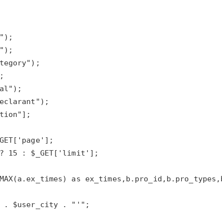
AI 应用
10分钟微调：让0.6B模型媲美235B模
多模态数据信
型
依托云原生高可用架构,实现Dify私有化部署
用1%尺寸在特定领域达到大模型90%以上效果
一个 AI 助手
超强辅助，Bol
即刻拥有 DeepSeek-R1 满血版
在企业官网、通讯软件中为客户提供 AI 客服
多种方案随心选，轻松解锁专属 DeepSeek