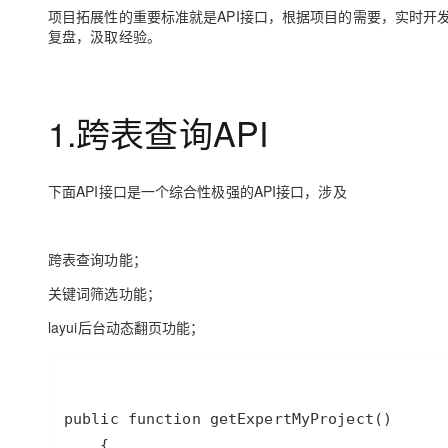
存储
天池大赛
Qwen3.7-Plus
云解析DNS
解决方案免费试用 新老
项目拓展性的重要标准就是API接口，根据项目的需要，实时开
电子合同
复盘，汲取经验。
最高领取价值200元试用
能看、能想、能动手的多模
安全
网络与CDN
AI 算法大赛
畅捷通
大数据开发治理平台 Data
AI 产品 免费试用
网络
安全
云开发大赛
Qwen3-VL-Plus
Tableau 订阅
1亿+ 大模型 tokens 和 
1.跨表查询API
可观测
入门学习赛
中间件
AI空中课堂在线直播课
云防火墙
140+云产品 免费试用
上云与迁云
云原生的云上边界网络安全
产品新客免费试用，最长1
数据库
生态解决方案
大模型服务
下面API接口是一个综合性极强的API接口，涉及
企业出海
大模型ACA认证体验
大数据计算
助力企业全员 AI 认知与能
行业生态解决方案
千问AI平台-Token Plan
政企业务
媒体服务
跨表查询功能；
开发者生态解决方案
企业服务与云通信
关键词筛选功能；
千问AI平台-模型体验
AI 开发和 AI 应用解决
在线体验全尺寸、多种模态
layui后台动态翻页功能；
域名与网站
Happy 系列大模型
终端用户计算
Serverless
开发工具