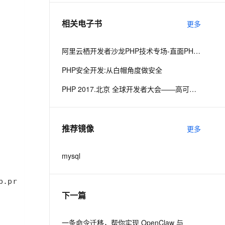
相关电子书
更多
息提取
与 AI 智能体进行实时音视频通话
从文本、图片、视频中提取结构化的属性信息
构建支持视频理解的 AI 音视频实时通话应用
阿里云栖开发者沙龙PHP技术专场-直面PHP微服务架构挑战-高驰涛
t.diy 一步搞定创意建站
构建大模型应用的安全防护体系
PHP安全开发:从白帽角度做安全
通过自然语言交互简化开发流程,全栈开发支持
通过阿里云安全产品对 AI 应用进行安全防护
PHP 2017.北京 全球开发者大会——高可用的PHP
推荐镜像
更多
mysql
下一篇
一条命令迁移，帮你实现 OpenClaw 与