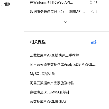
安全
在Winform项目和Web API
我要投诉
e-1.1-I2V
Cosyvoice-V3-Flash
11
PolarDB
上云场景组合购
便于后期
Milvus 弹性伸缩功能新增节
伴
的.NetCore项目中使用Serilog 来记
漫剧创作，剧本、分镜、视频高效生成
100%兼容MySQL、PostgreSQL，兼容Oracle，支持集中和分布式
覆盖90%+业务场景，专享组合折扣价
点支持范围
畅自然，细节丰富
高表现力语音合成大模型，语音克隆听感自然
VPN
数据服务最佳实践（2）：利用API的
4
录日志信息
多版本管理能力提升API管理效率
ernetes 版 ACK
云聚AI 严选权益
AI 原生数据库服务发布
SSL 证书
API设计模式：REST、GraphQL、
10
2V
Fun-ASR
【Dataphin V3.11】
，一键激活高效办公新体验
理容器应用的 K8s 服务
精选AI产品，从模型到应用全链提效
Agent 数据网关
gRPC与tRPC全面解析
文戏情感细腻自然，动作戏激烈拳拳到肉，实现更强表演能力
支持中英文自由切换，具备更强的噪声鲁棒性
堡垒机
API 接口设计规范
8
AI 用量加速计划
云原生数据库 PolarDB
防火墙
、识别商机，让客服更高效、服务更出色。
申请google android map api key
新老同享，达量后返
Agentic Database 发布
4
相关课程
更多
主机安全
应用
云数据库MySQL版快速上手教程
千问办公
NEW
AI 应用及服务市场
的智能体编程平台
一站式AI生产力平台
阿里云云原生数据仓库AnalyticDB MySQL版 使用教程
AI 应用
伶鹊
MySQL实战进阶
企业级人与Agent协作平台，接入和调度多个数字员工
智能客服平台，对话机器人、对话分析、智能外呼
大模型
阿里云数据库产品家族及特性
大模型服务平台百炼 - 全妙
自然语言处理
数据库及SQL/MySQL基础
应用创作平台
多模态内容创作工具，已接入 DeepSeek
数据标注
云数据库MySQL快速入门
机器学习