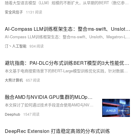
随着大型语言模型（LLM）规模的不断扩大，从早期的BERT（数亿参数）到如今的GPT-4（万亿级参数），单卡训练已经成为不可能完成的任务。分布式训练技术应运而生，成为大模型开发的核心基础设施。2025年，分布式训练技术已经发展到相当成熟的阶段，各种优化策略和框架不断涌现，为大模型训练提供了强大的支持。
安全风信子
1131
AI-Compass LLM训练框架生态：整合ms-swift、Unsloth、Megatron-LM等核心框架，涵盖全参数/PEFT训练与分布式优化
AI-Compass LLM训练框架生态：整合ms-swift、Unsloth、Megatron-LM等核心框架，涵盖全参数/PEFT训练与分布式优化
汀丶人工智能
934
避坑指南：PAI-DLC分布式训练BERT模型的3大性能优化策略
本文基于电商搜索场景下的BERT-Large模型训练优化实践，针对数据供给、通信效率与计算资源利用率三大瓶颈，提出异步IO流水线、梯度压缩+拓扑感知、算子融合+混合精度等策略。实测在128卡V100集群上训练速度提升3.2倍，GPU利用率提升至89.3%，训练成本降低70%。适用于大规模分布式深度学习任务的性能调优。
大熊计算机
657
融合AMD与NVIDIA GPU集群的MLOps：异构计算环境中的分布式训练架构实践
本文探讨了如何通过技术手段混合使用AMD与NVIDIA GPU集群以支持PyTorch分布式训练。面对CUDA与ROCm框架互操作性不足的问题，文章提出利用UCC和UCX等统一通信框架实现高效数据传输，并在异构Kubernetes集群中部署任务。通过解决轻度与强度异构环境下的挑战，如计算能力不平衡、内存容量差异及通信性能优化，文章展示了如何无需重构代码即可充分利用异构硬件资源。尽管存在RDMA验证不足、通信性能次优等局限性，但该方案为最大化GPU资源利用率、降低供应商锁定提供了可行路径。源代码已公开，供读者参考实践。
Deephub
1547
DeepRec Extension 打造稳定高效的分布式训练