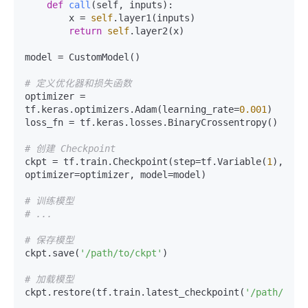
def
call
(
self, inputs
):

        x = 
self
.layer1(inputs)

return
self
.layer2(x)

model = CustomModel()

# 定义优化器和损失函数
optimizer = 
tf.keras.optimizers.Adam(learning_rate=
0.001
)

loss_fn = tf.keras.losses.BinaryCrossentropy()

# 创建 Checkpoint
ckpt = tf.train.Checkpoint(step=tf.Variable(
1
), 
optimizer=optimizer, model=model)

# 训练模型
# ...
# 保存模型
ckpt.save(
'/path/to/ckpt'
)

# 加载模型
ckpt.restore(tf.train.latest_checkpoint(
'/path/to/c