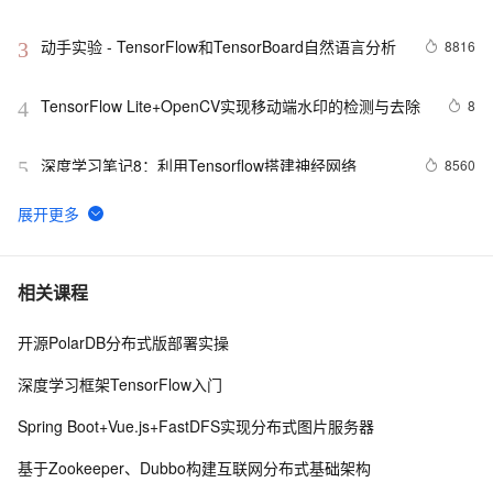
动手实验 - TensorFlow和TensorBoard自然语言分析
8816
3
TensorFlow Lite+OpenCV实现移动端水印的检测与去除
8
4
深度学习笔记8：利用Tensorflow搭建神经网络
8560
5
Tensorflow可视化编程
594
6
TensorFlow与PyTorch深度对比分析：从基础原理到实战
6
7
相关课程
选择的完整指南
开源PolarDB分布式版部署实操
尝鲜阿里云容器服务Kubernetes 1.16，共享
16
8
TensorFlow实验室《二》--共享GPU的弹性
深度学习框架TensorFlow入门
基于tensorflow深度学习的猫狗分类识别
4
9
Spring Boot+Vue.js+FastDFS实现分布式图片服务器
简化 TensorFlow 和 Spark 互操作性的问题：LinkedIn 
2
10
基于Zookeeper、Dubbo构建互联网分布式基础架构
开源 Spark-TFRecord