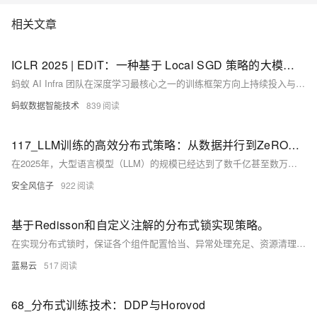
相关文章
ICLR 2025 | EDiT：一种基于 Local SGD 策略的大模型高效分布式训练方法
蚂蚁 AI Infra 团队在深度学习最核心之一的训练框架方向上持续投入与创新，实现了提升资源利用率、加速训练、提升训练稳定性等目标。我们提出的 EDiT 方法，即为其中一项工作。
蚂蚁数据智能技术
839
117_LLM训练的高效分布式策略：从数据并行到ZeRO优化
在2025年，大型语言模型（LLM）的规模已经达到了数千亿甚至数万亿参数，训练这样的庞然大物需要先进的分布式训练技术支持。本文将深入探讨LLM训练中的高效分布式策略，从基础的数据并行到最先进的ZeRO优化技术，为读者提供全面且实用的技术指南。
安全风信子
922
基于Redisson和自定义注解的分布式锁实现策略。
在实现分布式锁时，保证各个组件配置恰当、异常处理充足、资源清理彻底是至关重要的。这样保障了在分布布局场景下，锁的正确性和高效性，使得系统的稳健性得到增强。通过这种方式，可以有效预防并发环境下的资源冲突问题。
蓝易云
517
68_分布式训练技术：DDP与Horovod