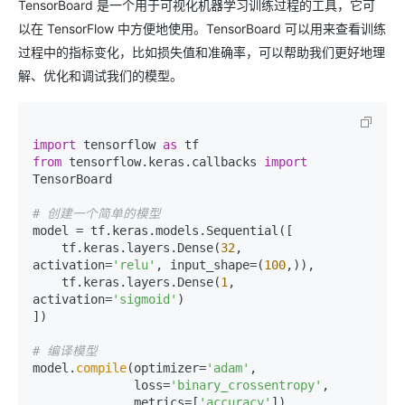
TensorBoard 是一个用于可视化机器学习训练过程的工具，它可
以在 TensorFlow 中方便地使用。TensorBoard 可以用来查看训练
过程中的指标变化，比如损失值和准确率，可以帮助我们更好地理
解、优化和调试我们的模型。
import
 tensorflow 
as
from
 tensorflow.keras.callbacks 
import
TensorBoard

# 创建一个简单的模型
model = tf.keras.models.Sequential([

    tf.keras.layers.Dense(
32
, 
activation=
'relu'
, input_shape=(
100
,)),

    tf.keras.layers.Dense(
1
, 
activation=
'sigmoid'
)

])

# 编译模型
model.
compile
(optimizer=
'adam'
,

              loss=
'binary_crossentropy'
,

              metrics=[
'accuracy'
])
