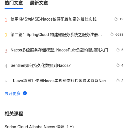
热门文章
最新文章
使用KMS为MSE-Nacos敏感配置加密的最佳实践
12
1
第二篇：SpringCloud 构建微服务系统之服务注册和
6688
2
发现（nacos）
Nacos多级服务存储模型, NacosRule负载均衡规则入门
5
3
Sentinel如何持久化数据到Nacos？
4
4
【Java项目】使用Nacos实现动态线程池技术以及Nacos
2
5
配置文件更新监听事件
MCP Registry 官方发布：Nacos 原生支持，借助 
13
6
HiMarket 构建企业级私有 MCP 市场
这下彻底懂了Nacos是如何进行服务注册的
8
7
相关课程
Spring Cloud Alibaba Nacos 详解（上）
Nacos是一款流行的微服务注册与配置中心，但直接暴露
9
8