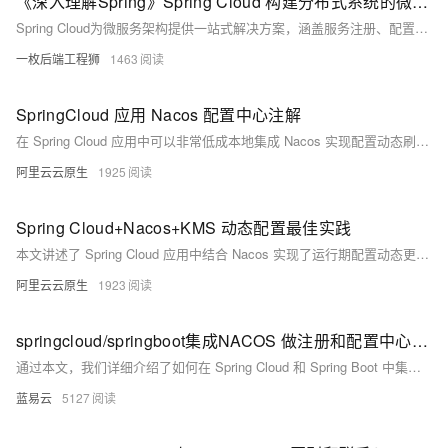
《深入理解Spring》Spring Cloud 构建分布式系统的微服务全家桶
Spring Cloud为微服务架构提供一站式解决方案，涵盖服务注册、配置管理、负载均衡、熔断限流等核心功能，助力开发者构建高可用、易扩展的分布式系统，并持续向云原生演进。
一枚后端工程狮
1463
SpringCloud 应用 Nacos 配置中心注解
在 Spring Cloud 应用中可以非常低成本地集成 Nacos 实现配置动态刷新，在应用程序代码中通过 Spring 官方的注解 @Value 和 @ConfigurationProperties，引用 Spring enviroment 上下文中的属性值，这种用法的最大优点是无代码层面侵入性，但也存在诸多限制，为了解决问题，提升应用接入 Nacos 配置中心的易用性，Spring Cloud Alibaba 发布一套全新的 Nacos 配置中心的注解。
阿里云云原生
1925
Spring Cloud+Nacos+KMS 动态配置最佳实践
本文讲述了 Spring Cloud 应用中结合 Nacos 实现了运行期配置动态更新的功能，以及在此基础上结合 KMS 在不改动代码的情况下对应用使用的敏感配置进行保护，解决将配置迁移到 Nacos 中可能存在的数据安全顾虑，并对其底层工作原理做了简单介绍。
阿里云云原生
1923
springcloud/springboot集成NACOS 做注册和配置中心以及nacos源码分析
通过本文，我们详细介绍了如何在 Spring Cloud 和 Spring Boot 中集成 Nacos 进行服务注册和配置管理，并对 Nacos 的源码进行了初步分析。Nacos 作为一个强大的服务注册和配置管理平台，为微服务架构提供
蓝易云
5127