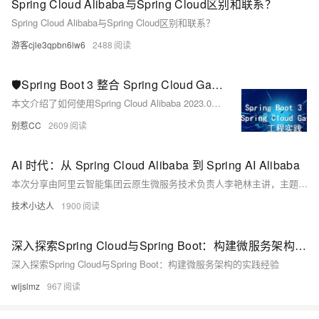
Spring Cloud Alibaba与Spring Cloud区别和联系？
Spring Cloud Alibaba与Spring Cloud区别和联系？
游客cjle3qpbn6lw6
2488
🛡️Spring Boot 3 整合 Spring Cloud Gateway 工程实践
本文介绍了如何使用Spring Cloud Alibaba 2023.0.0.0技术栈构建微服务网关，以应对微服务架构中流量治理与安全管控的复杂性。通过一个包含鉴权服务、文件服务和主服务的项目，详细讲解了网关的整合与功能开发。首先，通过统一路由配置，将所有请求集中到网关进行管理；其次，实现了限流防刷功能，防止恶意刷接口；最后，添加了登录鉴权机制，确保用户身份验证。整个过程结合Nacos注册中心，确保服务注册与配置管理的高效性。通过这些实践，帮助开发者更好地理解和应用微服务网关。
别惹CC
2609
AI 时代：从 Spring Cloud Alibaba 到 Spring AI Alibaba
本次分享由阿里云智能集团云原生微服务技术负责人李艳林主讲，主题为“AI时代：从Spring Cloud Alibaba到Spring AI Alibaba”。内容涵盖应用架构演进、AI agent框架发展趋势及Spring AI Alibaba的重磅发布。分享介绍了AI原生架构与传统架构的融合，强调了API优先、事件驱动和AI运维的重要性。同时，详细解析了Spring AI Alibaba的三层抽象设计，包括模型支持、工作流智能体编排及生产可用性构建能力，确保安全合规、高效部署与可观测性。最后，结合实际案例展示了如何利用私域数据优化AI应用，提升业务价值。
技术小达人
1900
深入探索Spring Cloud与Spring Boot：构建微服务架构的实践经验
深入探索Spring Cloud与Spring Boot：构建微服务架构的实践经验
wljslmz
967