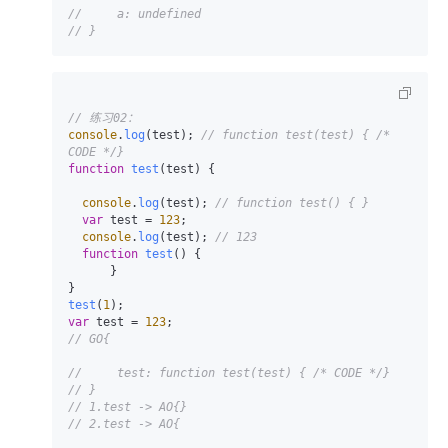
//     a: undefined
// }
// 练习02：
console
.
log
(test); 
// function test(test) { /* 
CODE */}
function
test
(
test
) {

console
.
log
(test); 
// function test() { }
var
 test = 
123
;

console
.
log
(test); 
// 123
function
test
(
) {

      }

test
(
1
var
 test = 
123
// GO{
//     test: function test(test) { /* CODE */}
// }
// 1.test -> AO{}
// 2.test -> AO{