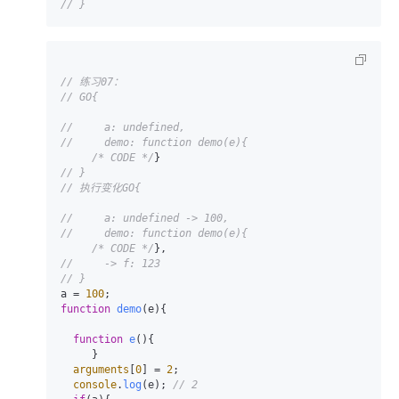
// }
// 练习07：
// GO{
//     a: undefined,
//     demo: function demo(e){
/* CODE */
// }
// 执行变化GO{
//     a: undefined -> 100,
//     demo: function demo(e){
/* CODE */
//     -> f: 123
// }
a = 
100
function
demo
(
e
){

function
e
(
){

     }

arguments
[
0
] = 
2
;

console
.
log
(e); 
// 2