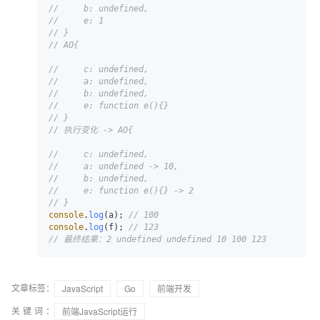
//     b: undefined,
//     e: 1
// }
// AO{
//     c: undefined,
//     a: undefined,
//     b: undefined,
//     e: function e(){}
// }
// 执行变化 -> AO{
//     c: undefined,
//     a: undefined -> 10,
//     b: undefined,
//     e: function e(){} -> 2
// }
console
.
log
(a); 
// 100
console
.
log
(f); 
// 123
// 最终结果：2 undefined undefined 10 100 123
文章标签：
JavaScript
Go
前端开发
关键词：
前端JavaScript运行