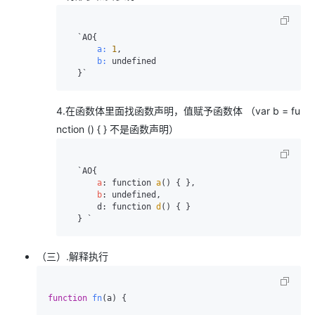
      a:
1
      b:
 undefined

4.在函数体里面找函数声明，值赋予函数体 （var b = fu
nction () { } 不是函数声明）
  `AO{

a
: function 
a
() { },

b
: undefined,

      d: function 
d
() { }

（三）.解释执行
function
fn
(
a
) {
