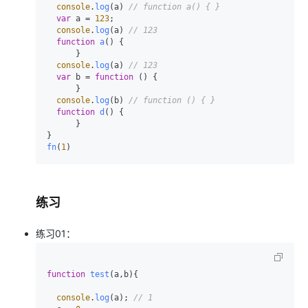
console
.
log
(a) 
// function a() { }
var
 a = 
123
;

console
.
log
(a) 
// 123
function
a
(
) {

      }

console
.
log
(a) 
// 123
var
 b = 
function
 (
) {

      }

console
.
log
(b) 
// function () { }
function
d
(
) {

      }

fn
(
1
练习
练习01：
function
test
(
a,b
){

console
.
log
(a); 
// 1