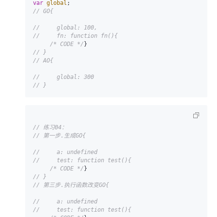
var
global
// GO{
//     global: 100,
//     fn: function fn(){
/* CODE */
// }
// AO{
//     global: 300
// }
// 练习04：
// 第一步.生成GO{
//     a: undefined
//     test: function test(){
/* CODE */
// }
// 第三步.执行函数改变GO{
//     a: undefined
//     test: function test(){