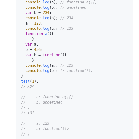
console
.
log
(a); 
// function a(){}
console
.
log
(b); 
// undefined
var
 b = 
234
;

console
.
log
(b); 
// 234
  a = 
123
;

console
.
log
(a); 
// 123
function
a
(
){

     }

var
 a;

  b = 
456
;

var
 b = 
function
(
){

     }

console
.
log
(a); 
// 123
console
.
log
(b); 
// function(){}
test
(
1
// AO{
//     a: function a(){} 
//     b: undefined
// }
// AO{
//     a: 123
//     b: function(){}
// }