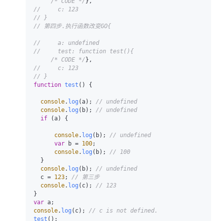
/* CODE */
//     c: 123
// }
// 第四步.执行函数改变GO{
//     a: undefined
//     test: function test(){
/* CODE */
//     c: 123
// }
function
test
(
) {

console
.
log
(a); 
// undefined
console
.
log
(b); 
// undefined
if
 (a) {

console
.
log
(b); 
// undefined
var
 b = 
100
;

console
.
log
(b); 
// 100
  }

console
.
log
(b); 
// undefined
  c = 
123
; 
// 第三步
console
.
log
(c); 
// 123
var
console
.
log
(c); 
// c is not defined.
test