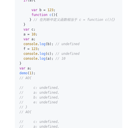
if
(a){

var
 b = 
123
;

function
c
(
){

     } 
// 在判断中定义函数相当于 c = function c(){} 
  }

var
 c;

  a = 
10
;

var
 a;

console
.
log
(b); 
// undefined
  f = 
123
;

console
.
log
(c); 
// undefined
console
.
log
(a); 
// 10
var
demo
(
1
// AO{
//     c: undefined,
//     a: undefined,
//     b: undefined,
//     e: undefined
// }
// AO{
//     c: undefined,
//     a: undefined,