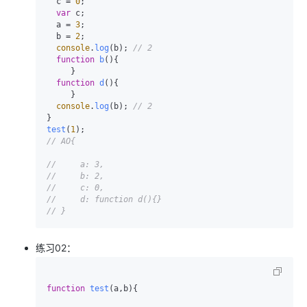
  c = 
0
;

var
 c;

  a = 
3
;

  b = 
2
;

console
.
log
(b); 
// 2
function
b
(
){

     }

function
d
(
){

     }

console
.
log
(b); 
// 2
test
(
1
// AO{
//     a: 3,
//     b: 2,
//     c: 0,
//     d: function d(){}
// }
练习02：
function
test
(
a,b
){
