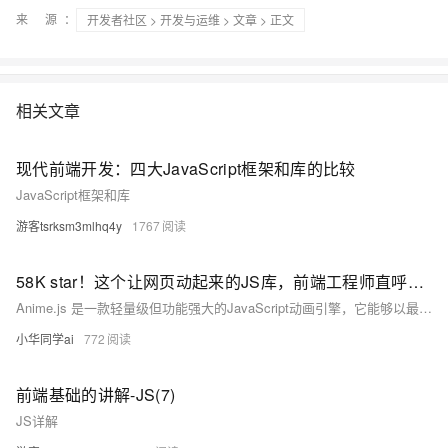
来 源：
开发者社区
>
开发与运维
>
文章
> 正文
相关文章
现代前端开发：四大JavaScript框架和库的比较
JavaScript框架和库
游客tsrksm3mlhq4y
1767
58K star！这个让网页动起来的JS库，前端工程师直呼真香！
Anime.js 是一款轻量级但功能强大的JavaScript动画引擎，它能够以最简单的方式为网页元素添加令人惊艳的动效。这个项目在GitHub上已经获得58,000+星标，被广泛应用于电商页面、数据可视化、游戏开发等场景。
小华同学ai
772
前端基础的讲解-JS(7)
JS详解