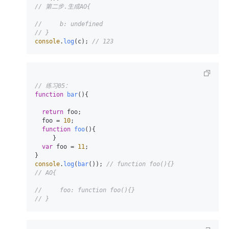
// 第二步.生成AO{
//     b: undefined 
// }
console
.
log
(c); 
// 123
// 练习05：
function
bar
(
){

return
 foo;

  foo = 
10
;

function
foo
(
){

     }

var
 foo = 
11
;

console
.
log
(
bar
()); 
// function foo(){}
// AO{
//     foo: function foo(){}
// }