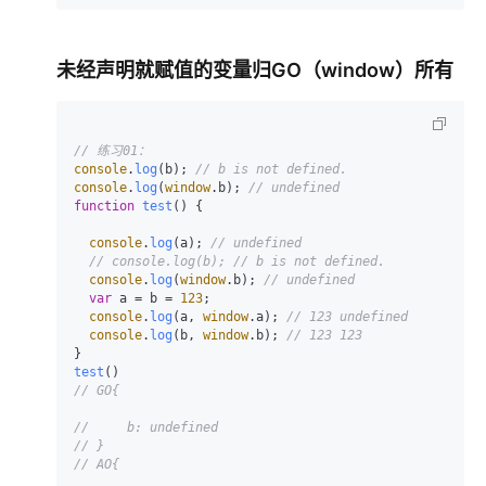
未经声明就赋值的变量归GO（window）所有
// 练习01：
console
.
log
(b); 
// b is not defined.
console
.
log
(
window
.
b
); 
// undefined
function
test
(
) {

console
.
log
(a); 
// undefined
// console.log(b); // b is not defined.
console
.
log
(
window
.
b
); 
// undefined
var
 a = b = 
123
;

console
.
log
(a, 
window
.
a
); 
// 123 undefined
console
.
log
(b, 
window
.
b
); 
// 123 123
test
// GO{
//     b: undefined
// }
// AO{