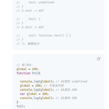
//     test: undefined
// }
// 3.test -> AO{
//     test: 1
// }
// 4.test -> AO{
//     test: function test() { }
// }
// 三、解释执行
// 练习03：
global
 = 
100
function
fn
(
){

console
.
log
(
global
); 
// AO里的 undefined
global
 = 
200
; 
// 不是未声明
console
.
log
(
global
); 
// AO里的 200
var
global
 = 
300
;

console
.
log
(
global
); 
// AO里的 300
fn