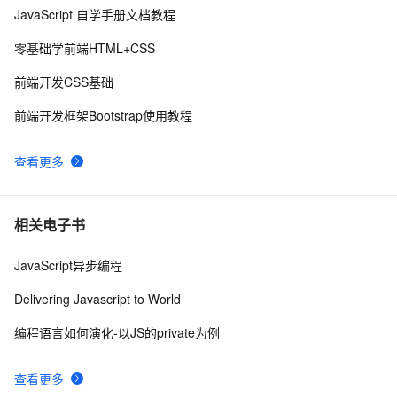
JavaScript 自学手册文档教程
javascript：FF/Chrome 与 IE 动态加载元素的区别
1
10
零基础学前端HTML+CSS
前端开发CSS基础
前端开发框架Bootstrap使用教程
查看更多
相关电子书
JavaScript异步编程
Delivering Javascript to World
编程语言如何演化-以JS的private为例
查看更多