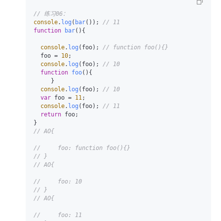
// 练习06：
console
.
log
(
bar
()); 
// 11
function
bar
(
){

console
.
log
(foo); 
// function foo(){}
  foo = 
10
;

console
.
log
(foo); 
// 10
function
foo
(
){

     }

console
.
log
(foo); 
// 10
var
 foo = 
11
;

console
.
log
(foo); 
// 11
return
 foo;

// AO{
//     foo: function foo(){}
// }
// AO{
//     foo: 10
// }
// AO{
//     foo: 11