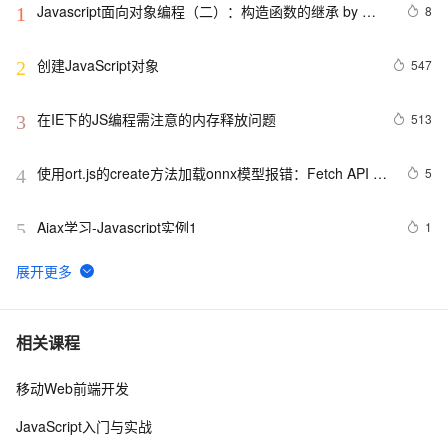
Javascript面向对象编程（二）：构造函数的继承 by 阮
8
1
一峰
创建JavaScript对象
547
2
在IE下的JS编程需注意的内存释放问题
513
3
使用ort.js的create方法加载onnx模型报错：Fetch API 
5
4
cannot load file…… URL scheme “file“ is not supported.
Ajax学习-Javascript实例1
1
5
【01】完成新年倒计时页面-蛇年新年快乐倒计时领取礼
9
6
物放烟花html代码优雅草科技央千澈写采用
html5+div+CSS+JavaScript-优雅草卓伊凡-做一条关于新
JavaScript 技术篇-js获取表格元素tr、th、td相对于父节
4
7
相关课程
年的代码分享给你们-为了C站的分拼一下子
点的索引。
移动Web前端开发
JavaScript中的Math对象
660
8
JavaScript入门与实战
详细js 正则的解释
1
9