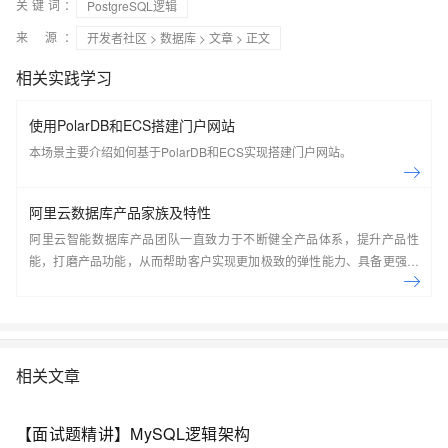
关键词：
PostgreSQL逻辑
来 源：
开发者社区
>
数据库
>
文章
> 正文
相关实践学习
使用PolarDB和ECS搭建门户网站
本场景主要介绍如何基于PolarDB和ECS实现搭建门户网站。
阿里云数据库产品家族及特性
阿里云智能数据库产品团队一直致力于不断健全产品体系，提升产品性
能，打磨产品功能，从而帮助客户实现更加极致的弹性能力、具备更强的
扩展能力、并利用云设施进一步降低企业成本。以云原生+分布式为核心
技术抓手，打造以自研的在线事务型(OLTP)数据库Polar DB和在线分析型
(OLAP)数据库Analytic DB为代表的新一代企业级云原生数据库产品体
系， 结合NoSQL数据库、数据库生态工具、云原生智能化数据库管控平
台，为阿里巴巴经济体以及各个行业的企业客户和开发者提供从公共云到
相关文章
混合云再到私有云的完整解决方案，提供基于云基础设施进行数据从处
理、到存储、再到计算与分析的一体化解决方案。本节课带你了解阿里云
【面试题精讲】MySQL逻辑架构
数据库产品家族及特性。