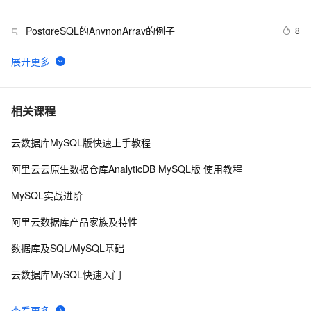
旅游、网约车轨迹查询
PostgreSQL的AnynonArray的例子
8
5
PolarDB for PostgreSQL 开源路线图
4
6
postgresql|数据库|恢复备份的时候报错：pg_restore: 
4
7
相关课程
implied data-only restore的处理方案
云数据库MySQL版快速上手教程
01-PostgreSQL 存储过程的基本介绍以及入门（基本结
4
8
构、声明和赋值、控制结构）（上）
阿里云云原生数据仓库AnalyticDB MySQL版 使用教程
PostgreSQL在何处处理 sql查询之六
2
9
MySQL实战进阶
PostgreSQL服务端开发学习 -- Datum
2
10
阿里云数据库产品家族及特性
数据库及SQL/MySQL基础
云数据库MySQL快速入门
查看更多