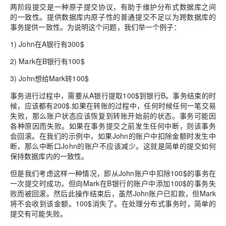
两阶段提交是一种原子提交协议，有助于维护分布式数据库之间
的一致性。提供数据库内原子性的普通提交不足以为跨数据库的
事务提供一致性。为说明这个问题，我们举一个例子：
1)
John在A银行有300$
2)
Mark在B银行有100$
3)
John想给Mark转100$
事务进行过程中，需要从
A银行提取100$到银行B。事务结束的时
候，应该都有200$.如果在转账的过程中，任何时候任何一笔交易
失败，那么账户状态应该恢复到转账开始前的状态。事务可能因
各种原因而失败。如果在事务提交之前发生任何中断，则该事务
会回滚。在我们的示例中，如果John的账户中扣除金额时发生中
断，那么中断口John的账户不应该减少。这就是简单的提交如何
保持数据库内的一致性。
但是我们考虑这样一种情况，即从
John账户中扣除100$的事务在
一次提交时成功，但向Mark在B银行的账户中添加100$的事务失
败而被回滚。然后此操作结束后，虽然John账户已扣款，但Mark
将不会收到该金额。100$消失了。在处理分布式事务时，简单的
提交有可能失败。