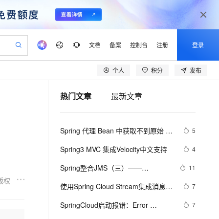
文档
备案
控制台
注册
登录
个人
积分
发布
验
作计划
器
AI 活动
专业服务
服务伙伴合作计划
开发者社区
加入我们
产品动态
服务平台百炼
阿里云 OPC 创新助力计划
热门文章
最新文章
一站式生成采购清单，支持单品或批量购买
可编辑精美 PPT 文稿
S产品伙伴计划（繁花）
峰会
CS
造的大模型服务与应用开发平台
Agency Agents：拥有专属领域专家
AI 生产力先锋
Al MaaS 服务伙伴赋能合作
域名
博文
Careers
至高可申请百万元
Qwen3.8-Max 模型上线
 轻松生成专业的 PPT
开启高性价比 AI 编程新体验
弹性可伸缩的云计算服务
先锋实践拓展 AI 生产力的边界
多领域专家智能体,一键组建 AI 虚拟交付团队
Token 补贴，五大权
计划
海大会
伙伴信用分合作计划
商标
问答
社会招聘
Spring 代理 Bean 中获取不到原始 
5
益加速 OPC 成功
帕鲁游戏服务器
SS
HappyHorse 打造一站式影视创作平台
飞天发布时刻
HOT
Open Search 向量检索版支
划
备案
电子书
校园招聘
Bean 对象注解的解决方法
联机服务器，轻松开启游戏
视频创作，一键激活电商全链路生产力
稳定、安全、高性价比、高性能的云存储服务
所见，即是所愿
持视频检索 Pipeline 功能
可视化编排打通从文字构思到成片全链路闭环
更多支持
Spring3 MVC 集成Velocity中文支持
4
划
公司注册
镜像站
视频生成
语音识别与合成
 智能体与工作流应用
漫剧工坊：一站式动画创作平台
AI 实训营
应用身份服务 (IDaaS)
Spring整合JMS（三）——
11
合作伙伴培训与认证
划
上云迁移
站生成，高效打造优质广告素材
全接入的云上超级电脑
通过阿里云百炼高效搭建AI应用,助力高效开发
快速生产连贯的高质量长漫剧
从基础到进阶，Agent 创客手把手教你
OpenClaw 管理能力上线
MessageConverter介绍
版权
lScope
我要反馈
e-1.1-T2V
Qwen3-TTS-Flash
使用Spring Cloud Stream集成消息中
7
查询合作伙伴
n Alibaba Cloud ISV 合作
代维服务
建企业门户网站
10 分钟搭建微信、支付宝小程序
MaxCompute MaxFrame 提
间件
畅细腻的高质量视频
离线语音合成大模型，多语言方言自适应，低延迟高稳定
创新加速
SpringCloud启动报错：Error 
ope
登录合作伙伴管理后台
7
我要建议
站，无忧落地极速上线
以可视化方式快速构建移动和 PC 门户网站
国内短信简单易用，安全可靠，秒级触达，全球覆盖200+国家和地区。
高效部署网站，快速应用到小程序
供自动弹性内存功能
creating bean with name 