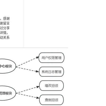
。感谢
谢留言
过分享
详情，
动关系