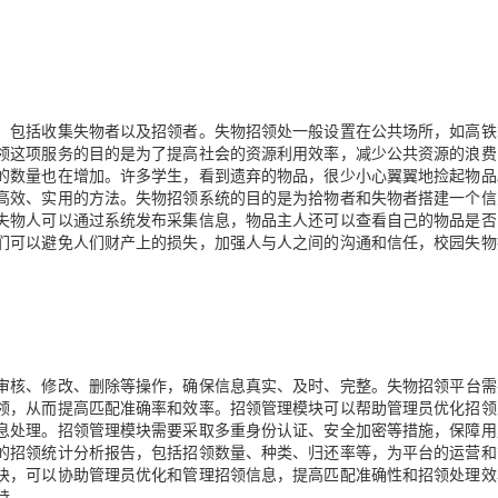
，包括收集失物者以及招领者
。失物招领处一般设置在公共场所，如高铁
领这项服务的目的是为了提高社会的资源利用效率，减少公共资源的浪费
的数量也在增加。许多学生，看到遗弃的物品，很少小心翼翼地捡起物品
高效、实用的方法。失物招领系统的目的是为拾物者和失物者搭建一个信
失物人可以通过系统发布采集信息，物品主人还可以查看自己的物品是否
们可以避免人们财产上的损失，加强人与人之间的沟通和信任，校园失物
审核、修改、删除等操作，确保信息真实、及时、完整
。失物招领平台需
领，从而提高匹配准确率和效率。招领管理模块可以帮助管理员优化招领
息处理。招领管理模块需要采取多重身份认证、安全加密等措施，保障用
的招领统计分析报告，包括招领数量、种类、归还率等，为平台的运营和
块，可以协助管理员优化和管理招领信息，提高匹配准确性和招领处理效
持。