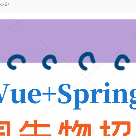
Deepseek-v4-pro
HappyHors
码文档）
同享
万小智 AI 建站低至 15元/月
Qoder CN
AI 短剧/漫剧
云原生数据库 
快递物流查询
WordPress
成为服务伙
高校合作
点，立即开启云上创新
覆盖公网/内网、递归/权威、移动APP等全场景解析服务
送.CN域名，送备案服务码
基于千问大模型等，支持代码智能生成、研发智能问答
AI助力短剧
态智能体模型
旗舰 MoE 大模型，百万上下文与顶尖推理能力
图生视频，流
Ubuntu
服务生态伙伴
云工开物
企业应用
Works
Night Plan 支持 Qwen 3.8-Max
云原生大数据计算服务 MaxCompute
AI 办公
容器服务 Kub
NEW
GLM-5.2
Wan2.7-T
Red Hat
30+ 款产品免费体验
Data Agent 驱动的一站式 Data+AI 开发治理平台
夜间 5 折，Qwen/Meoo/TokenPlan 客户专享
面向分析的企业级SaaS模式云数据仓库
AI智能应用
提供一站式管
科研合作
视觉 Coding、空间感知、多模态思考等全面升级
1M上下文，专为长程任务能力而生
ERP
堂（旗舰版）
SUSE
智能客服
CRM
防护产品
2个月
自动承接线索
建站小程序
OA 办公系统
AI 应用构建
大模型原生
力提升
财税管理
模板建站
Qoder
大模型服务平台百炼-应用模版
HOT
NEW
面向真实软件
个人版上线、团队版降价；千问3.8-Max首发发尝鲜
丰富多元化的应用模版和解决方案
400电话
定制建站
万有无界
大模型服务平台百炼-智能体
方案
广告营销
模板小程序
的模型效果
灵活可视化地构建企业级 Agent
定制小程序
秒悟
人工智能平台 PAI
APP 开发
云端极速 AI 
新一代 AI 视频生成模型，深度适配广告营销等场景
AI Native 的算法工程平台，一站式完成建模、训练、推理服务部署
建站系统