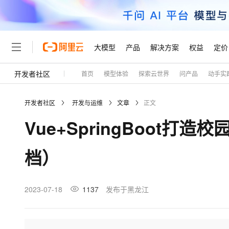
大模型
产品
解决方案
权益
定价
开发者社区
首页
模型体验
探索云世界
问产品
动手实
大模型
产品
解决方案
权益
定价
云市场
伙伴
服务
了解阿里云
精选产品
精选解决方案
普惠上云
产品定价
精选商城
成为销售伙伴
售前咨询
为什么选择阿里云
千问AI平台
开发者社区
开发与运维
文章
正文
了解云产品的定价详情
大模型服务平台百炼
睿译宝，AI翻译排版一
普惠上云 官方力荐
分销伙伴
在线服务
网站建设
什么是云计算
大
Vue+SpringBoot
大模型服务与应用平台
上传文档即自动完成翻译和
云服务器38元/年起，超
咨询伙伴
多端小程序
技术领先
云上成本管理
售后服务
轻量应用服务器
GLM-5.2：长任务时代
官方推荐返现计划
大模型
精选产品
精选解决方案
Salesforce 国际版订阅
稳定可靠
档）
管理和优化成本
推荐新用户得奖励，单订单
销售伙伴合作计划
自助服务
友盟天域
安全合规
人工智能与机器学习
AI
文本生成
云数据库 RDS
Hermes Agent，打造
云工开物
无影生态合作计划
在线服务
观测云
分析师报告
自主进化，持久记忆，越用
高校专属算力普惠，学生认
计算
互联网应用开发
2023-07-18
1137
发布于黑龙江
Qwen3.8-Max
HOT
Salesforce On Alibaba C
工单服务
Tuya 物联网平台阿里云
研究报告与白皮书
人工智能平台 PAI
快速拥有专属 OpenClaw
大模
Consulting Partner 合
大数据
容器
智能体时代全能旗舰模型
免费试用
短信专区
一站式AI开发、训练和推
蓝凌 OA
AI 大模型销售与服务生
现代化应用