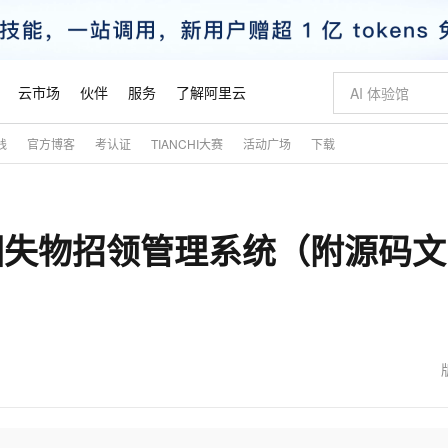
云市场
伙伴
服务
了解阿里云
践
官方博客
考认证
TIANCHI大赛
活动广场
下载
AI 特惠
数据与 API
成为产品伙伴
企业增值服务
最佳实践
价格计算器
AI 场景体
基础软件
产品伙伴合
阿里云认证
市场活动
配置报价
大模型
自助选配和估算价格
步到位
智启 AI 普惠权益
产品生态集成认证中心
企业支持计划
云上春晚
域名与网站
Qwen Audio：打造专属 AI 语音助手
千问官方 MaaS 平台，为开发者和 Agent 而生，新用户赠送 1 亿 + tokens 额度
一句话生成原生
AI Coding
阿里云Maa
2026 阿里云
云服务器 E
为企业打
数据集
Windows
大模型认证
模型
NEW
NEW
打造校园失物招领管理系统（附源码文
格式还原
值低价云产品抢先购
至高享 1亿+免费 tokens，加速 Al 应用落地
提供智能易用的域名与建站服务
Qwen-Audio-3.0-Realtime 端到端实时语音角色扮演
输入一句话想法,
智能编程，一键
安全可靠、
产品生态伙伴
专家技术服务
云上奥运之旅
弹性计算合作
阿里云中企出
手机三要素
宝塔 Linux
全部认证
价格优势
开源旗舰模型
即刻拥有 DeepSeek-V4-Pro
阿里云 OPC 创新助力计划
千问大模型
一键部署幻兽
AI 电商营销
对象存储 O
大模型
产品生态伙伴工作台
企业增值服务台
云栖战略参考
云存储合作计
云栖大会
身份实名认证
CentOS
训练营
推动算力普惠，释放技术红利
最高返9万
真正可用的 1M 上下文,一次完成代码全链路开发
快速构建应用程序和网站，即刻迈出上云第一步
轻松解锁专属 DeepSeek-V4-Pro
至高百万元 Token 补贴，加速一人公司成长
多元化、高性能、安全可靠的大模型服务
一键购买专属
从图文生成到
云上的中国
数据库合作计
活动全景
短信
Docker
图片和
自进化智能体
5 分钟轻松部署专属 QwenPaw
Token Plan 模型订阅计划
数字证书管理服务（原SSL证书）
高效搭建 AI
AI 广告创作
无影云电脑
企业成长
NEW
HOT
信息公告
看见新力量
云网络合作计
OCR 文字识别
JAVA
越聪明
证享300元代金券
全托管，含MySQL、PostgreSQL、SQL Server、MariaDB多引擎
Qwen3.8-Max 首发尝鲜，限时加量 10 倍，夜间低至2折
实现全站HTTPS，呈现可信的WEB访问
从聊天伙伴进化为能主动干活的本地数字员工
图文、视频一
随时随地安
魔搭 Mode
Kimi-K3
HappyHors
NEW
loud
服务实践
官网公告
金融模力时刻
Salesforce O
版
发票查验
全能环境
Claude Code + GStack 打造工程团队
千问办公，限时限量积分加倍
Qoder
低代码高效构
AI 建站
短信服务
型
NEW
作计划
Kimi 最新旗舰模型，长程编程与推理利器
让文字生成流
计划
创新中心
魔搭 ModelSc
健康状态
理服务
让AI从“聊天伙伴”进化为能干活的“数字员工”
安装技能 GStack，拥有专属 AI 工程团队
你的AI工作搭子，覆盖日常办公高频场景
面向真实软件的智能体编程平台
0 代码专业建
客户案例
天气预报查询
操作系统
态合作计划