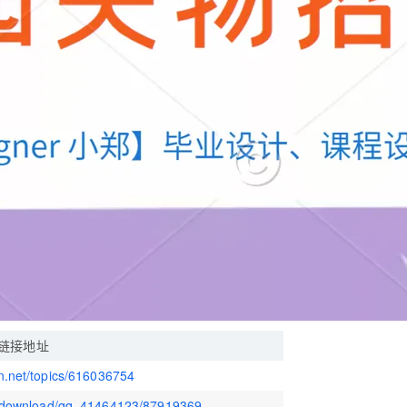
AI 应用
10分钟微调：让0.6B模型媲美235B模
多模态数据信
型
依托云原生高可用架构,实现Dify私有化部署
用1%尺寸在特定领域达到大模型90%以上效果
一个 AI 助手
超强辅助，Bol
即刻拥有 DeepSeek-R1 满血版
在企业官网、通讯软件中为客户提供 AI 客服
多种方案随心选，轻松解锁专属 DeepSeek
链接地址
dn.net/topics/616036754
et/download/qq_41464123/87919369