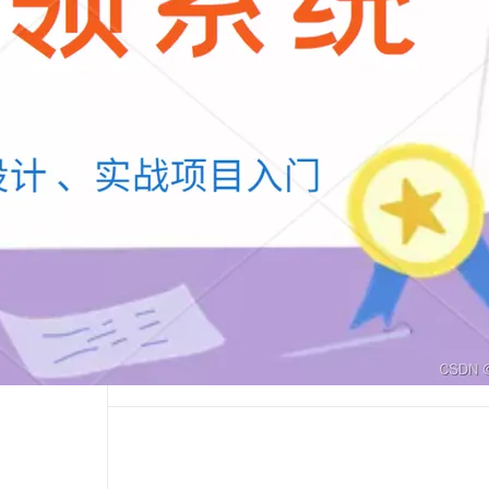
相关电子书
更多
息提取
与 AI 智能体进行实时音视频通话
从文本、图片、视频中提取结构化的属性信息
构建支持视频理解的 AI 音视频实时通话应用
Vue.js 在前端服务化上的探索与实践
t.diy 一步搞定创意建站
构建大模型应用的安全防护体系
利用编译将 Vue 组件转成 React 组件
通过自然语言交互简化开发流程,全栈开发支持
通过阿里云安全产品对 AI 应用进行安全防护
Vue.js在前端服务化上的实践与探索
下一篇
一条命令迁移，帮你实现 OpenClaw 与
Hermes Agent 记忆互通！