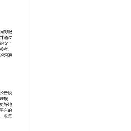
同的服
并通过
的安全
参考。
的沟通
公告模
理规
更好地
平台的
，收集