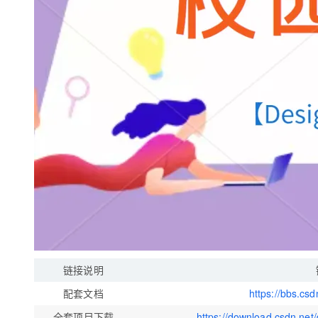
大模型解决方案
迁移与运维管理
快速部署 Dify，高效搭建 
专有云
10 分钟在聊天系统中增加
链接说明
配套文档
https://bbs.cs
全套
项目下载
https://download.csdn.n