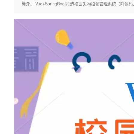
存储
天池大赛
Qwen3.7-Plus
简介：
Vue+SpringBoot打造校园失物招领管理系统（附源
云解析DNS
解决方案免费试用 新老
电子合同
最高领取价值200元试用
能看、能想、能动手的多模
安全
网络与CDN
AI 算法大赛
畅捷通
大数据开发治理平台 Data
AI 产品 免费试用
网络
安全
云开发大赛
Qwen3-VL-Plus
Tableau 订阅
1亿+ 大模型 tokens 和 
可观测
入门学习赛
中间件
AI空中课堂在线直播课
云防火墙
140+云产品 免费试用
上云与迁云
云原生的云上边界网络安全
产品新客免费试用，最长1
数据库
生态解决方案
大模型服务
企业出海
大模型ACA认证体验
大数据计算
助力企业全员 AI 认知与能
行业生态解决方案
千问AI平台-Token Plan
政企业务
媒体服务
开发者生态解决方案
企业服务与云通信
千问AI平台-模型体验
AI 开发和 AI 应用解决
在线体验全尺寸、多种模态
域名与网站
Happy 系列大模型
终端用户计算
Serverless
开发工具