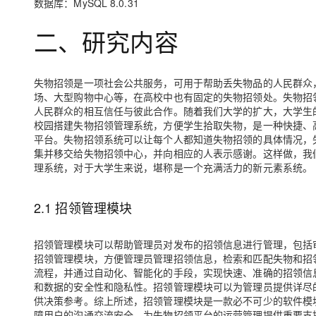
数据库
：MySQL 8.0.31
二、研究内容
失物招领是一项社会公共服务，可用于帮助丢失物品的人民群众
场、大型购物中心等，在高校中也有固定的失物招领处。失物招
人民群众的相互信任与彼此合作。随着我们大学的扩大，大学生
校园搭建失物招领管理系统，方便学生拾取失物，是一种快捷、
平台。失物招领系统可以让每个人都知道失物招领的具体情况，
集并移交给失物招领中心，并向相应的人表示感谢。这样做，我
理系统，对于大学生来说，堪称是一个充满活力的新元素系统。
2.1 招领管理模块
招领管理模块可以帮助管理员对发布的招领信息进行管理，包括
招领管理模块，方便管理员管理招领信息，检索和匹配失物和招
流程，并通过自动化、智能化的手段，实现快速、准确的招领信
和数据的安全性和隐私性。招领管理模块可以为管理员提供详尽
供决策参考。综上所述，招领管理模块是一款必不可少的软件模
障用户的沟通交流安全，为失物招领平台的运营管理提供重要支