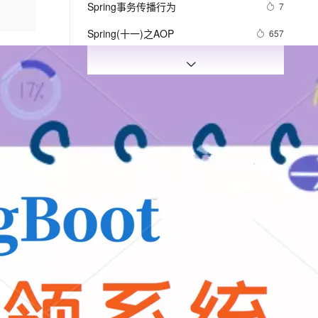
安全
Spring事务传播行为
我要投诉
e-1.1-I2V
Cosyvoice-V3-Flash
7
PolarDB
上云场景组合购
Milvus 弹性伸缩功能新增节
configurationPropertiesBeans
伴
漫剧创作，剧本、分镜、视频高效生成
100%兼容MySQL、PostgreSQL，兼容Oracle，支持集中和分布式
覆盖90%+业务场景，专享组合折扣价
点支持范围
畅自然，细节丰富
高表现力语音合成大模型，语音克隆听感自然
VPN
Spring(十一)之AOP
657
ernetes 版 ACK
云聚AI 严选权益
AI 原生数据库服务发布
SSL 证书
spring-boot - demo
498
2V
Fun-ASR
，一键激活高效办公新体验
理容器应用的 K8s 服务
精选AI产品，从模型到应用全链提效
Agent 数据网关
文戏情感细腻自然，动作戏激烈拳拳到肉，实现更强表演能力
支持中英文自由切换，具备更强的噪声鲁棒性
堡垒机
Spring security
584
AI 用量加速计划
云原生数据库 PolarDB
防火墙
、识别商机，让客服更高效、服务更出色。
对ORM的支持 之 8.4 集成JPA ——跟
新老同享，达量后返
Agentic Database 发布
7
相关课程
更多
我学spring3
主机安全
应用
SpringBoot实战教程
千问办公
NEW
AI 应用及服务市场
的智能体编程平台
一站式AI生产力平台
SpringBoot快速掌握 - 核心技术
AI 应用
伶鹊
SpringBoot快速掌握 - 高级应用
企业级人与Agent协作平台，接入和调度多个数字员工
智能客服平台，对话机器人、对话分析、智能外呼
大模型
Vue.js 入门与实战
大模型服务平台百炼 - 全妙
自然语言处理
Vue.js完全自学手册图文教程
应用创作平台
多模态内容创作工具，已接入 DeepSeek
数据标注
Springboot项目云开发快速迁移
机器学习