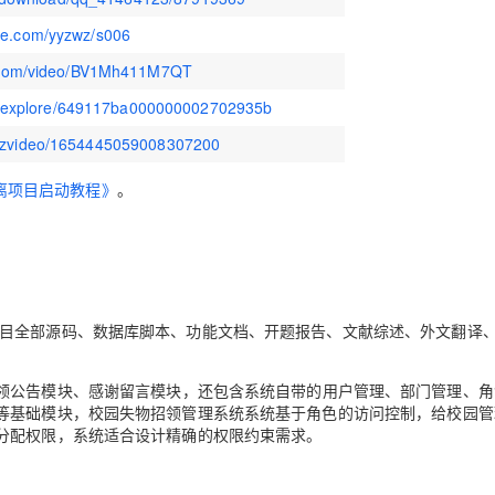
tee.com/yyzwz/s006
ili.com/video/BV1Mh411M7QT
m/explore/649117ba000000002702935b
m/zvideo/1654445059008307200
离项目启动教程》
。
统，包含项目全部源码、数据库脚本、功能文档、开题报告、文献综述、外文翻译
领公告模块、感谢留言模块
，还包含系统自带的
用户管理、部门管理、角
等基础模块，校园失物招领管理系统系统基于角色的访问控制，给
校园管
分配权限，系统适合设计精确的权限约束需求。