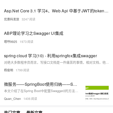
Asp.Net Core 3.1 学习4、Web Api 中基于JWT的token验证及Swagger使用
优惠码发放
3247
ABP理论学习之Swagger UI集成
嗯哼9925
1973
spring cloud 学习(10) - 利用springfox集成swagger
对绝大多数程序员而言，写接口文档是一件痛苦的事情，相对文档，他们更愿意写代码。最理想的情况就是：代码即文档！服务开发完成后，部署上去文档就自动生成，没错，这就是springfox + swagger要解决的问题！ swagger号称 THE WORLD'S MOST POPULAR API TOOLING。
杨俊明
1799
微服务——SpringBoot使用归纳——Spring Boot集成 Swagger2 展现在线接口文档——Swagger2 的配置
本文介绍了在Spring Boot中配置Swagger2的方法。通过创建一个配置类，添加`@Configuration`和`@EnableSwagger2`注解，使用Docket对象定义API文档的详细信息，包括标题、描述、版本和包路径等。配置完成后，访问`localhost:8080/swagger-ui.html`即可查看接口文档。文中还提示了可能因浏览器缓存导致的问题及解决方法。
Quan_Chen
1406
热门文章
最新文章