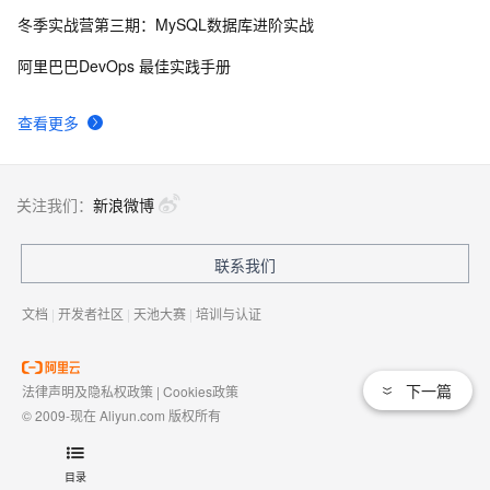
Swagger、配置扫描接口、配置API分组】
冬季实战营第三期：MySQL数据库进阶实战
Swagger2 常用注解介绍
5
9
阿里巴巴DevOps 最佳实践手册
SpringBoot整合Swagger管理API接口详解
2
10
查看更多
关注我们：
新浪微博
联系我们
文档
|
开发者社区
|
天池大赛
|
培训与认证
下一篇
法律声明及隐私权政策
|
Cookies政策
© 2009-现在 Aliyun.com 版权所有
增值电信业务经营许可证：
浙B2-20080101
域名注册服务机构许可：
浙D3-20210002
目录
浙公网安备 33010602009975号
浙B2-20080101-4