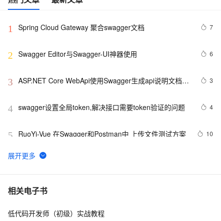
Spring Cloud Gateway 聚合swagger文档
7
1
Swagger Editor与Swagger-UI神器使用
6
2
ASP.NET Core WebApi使用Swagger生成api说明文档看
3
3
这篇就够了
swagger设置全局token,解决接口需要token验证的问题
4
4
RuoYi-Vue 在Swagger和Postman中 上传文件测试方案
10
5
Swagger生成接口文档
3
6
你的Swagger2 API直接公开？来加把锁！
6
7
相关电子书
低代码开发师（初级）实战教程
Swagger——【SpringBoot集成Swagger、配置
9
8