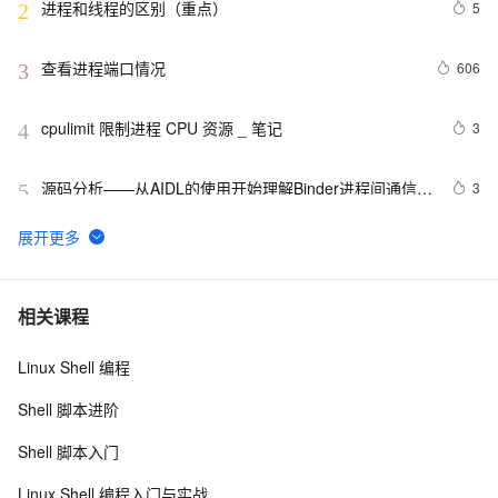
进程和线程的区别（重点）
5
2
查看进程端口情况
606
3
cpulimit 限制进程 CPU 资源 _ 笔记
3
4
源码分析——从AIDL的使用开始理解Binder进程间通信的
3
5
流程
windows 2003下杀dllhost.exe进程
621
6
利用命名管道实现进程之间的通信 .........
7
7
相关课程
Linux Shell 编程
2 PostgreSQL 物理，逻辑，进程结构以及系统表系统函
6
8
数|学习笔记
Shell 脚本进阶
查看spark是否有僵尸进程，有的话，先杀掉。可以使
602
9
Shell 脚本入门
用下面命令
Linux进程管理(第二版) --进程管理命令
718
10
Linux Shell 编程入门与实战