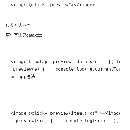
<image @click="preview"></image>
传参方式不同
原生写法是data-xxx
uniapp写法
  preview(src) {    console.log(src)   }, 