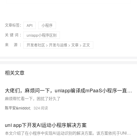
文章标签：
API
小程序
关键词：
uniapp小程序区别
来 源：
开发者社区
>
开发与运维
>
文章
> 正文
相关文章
大佬们，麻烦问一下，uniapp编译成mPaaS小程序一直报错TypeError: Cannot read properties of undefined (reading 'apply')是因为什么
麻烦帮忙看一下，困扰了好久了
陈平安&middot;
324
uni app下开发AI运动小程序解决方案
本文介绍了在小程序中实现AI运动识别的解决方案。该方案依托于UNI平台，通过高效便捷的插件形式，实现包括相机抽帧控制、人体识别、姿态识别等在内的多项功能，无需依赖后台服务器，大幅提高识别效率和用户体验。方案内置多种运动模式，支持自定义扩展，适用于AI健身、云上赛事、AI体测等多场景，适合新开发和存量改造项目。