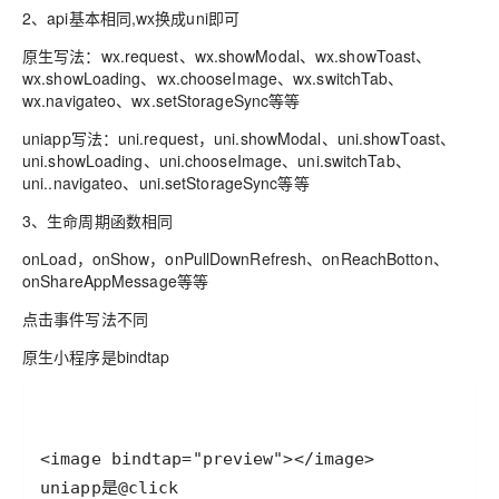
2、api基本相同,wx换成uni即可
原生写法：wx.request、wx.showModal、wx.showToast、
wx.showLoading、wx.chooseImage、wx.switchTab、
wx.navigateo、wx.setStorageSync等等
uniapp写法：uni.request，uni.showModal、uni.showToast、
uni.showLoading、uni.chooseImage、uni.switchTab、
uni..navigateo、uni.setStorageSync等等
3、生命周期函数相同
onLoad，onShow，onPullDownRefresh、onReachBotton、
onShareAppMessage等等
点击事件写法不同
原生小程序是bindtap