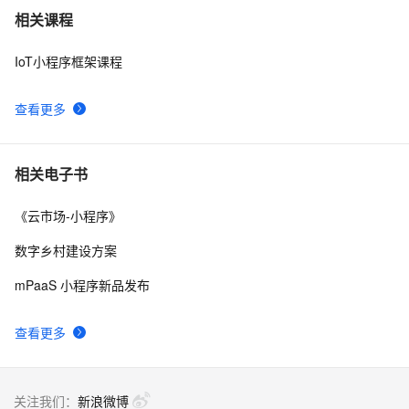
获取微信access_token每天超过规定次数解决方案
4
7
相关课程
IoT小程序框架课程
【DevOps】（五）Jenkins构建给企业微信推送消息
4
8
查看更多
微信支付服务商，可视化进件特约商户
8
9
微信公众平台广告日曝光量接近1亿
5
10
相关电子书
《云市场-小程序》
数字乡村建设方案
mPaaS 小程序新品发布
查看更多
关注我们：
新浪微博