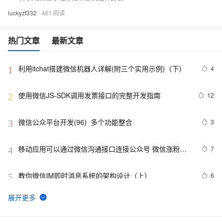
luckyzf332
461
热门文章
最新文章
利用itchat搭建微信机器人详解(附三个实用示例)（下）
4
1
使用微信JS-SDK调用发票接口的完整开发指南
12
2
微信公众平台开发(96)  多个功能整合
3
3
移动应用可以通过微信沟通接口连接公众号 微信涨粉多
7
4
了一个新通道
教你微信IM即时消息系统的架构设计（上）
6
5
微信公众平台开发(1)--账号注册流程图文详解
8
6