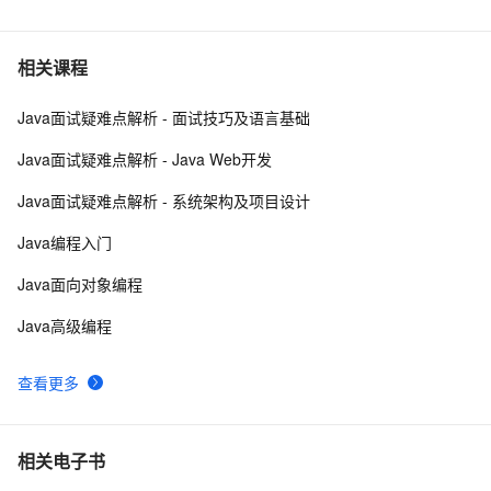
6
Docker学习路线图 (持续更新中)
61964
7
相关课程
Java面试疑难点解析 - 面试技巧及语言基础
利用Zipkin对Spring Cloud应用进行服务追踪分析
56991
8
Java面试疑难点解析 - Java Web开发
当 Kubernetes 遇到阿里云
52022
9
Java面试疑难点解析 - 系统架构及项目设计
基于Docker容器的，Jenkins、GitLab构建持续集成
48083
10
Java编程入门
CI
Java面向对象编程
Java高级编程
查看更多
相关电子书