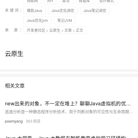
物联网
API
算法
数据库
设计模式
关键词：
爆款Java
Java优化调优
Java笔记调优
Java优化jvm
笔记JVM
来 源：
开发者社区
>
云原生
>
文章
> 正文
云原生
相关文章
new出来的对象，不一定在堆上？聊聊Java虚拟机的优化技术：逃逸分析
逃逸分析是一种静态程序分析技术，用于判断对象的可见性与生命周期。它帮助即时编译器优化内存使用、降低同步开销。根据对象是否逃逸出方法或线程，分析结果分为未逃逸、方法逃逸和线程逃逸三种。基于分析结果，编译器可进行同步锁消除、标量替换和栈上分配等优化，从而提升程序性能。尽管逃逸分析计算复杂度较高，但其在热点代码中的应用为Java虚拟机带来了显著的优化效果。
poemyang
363