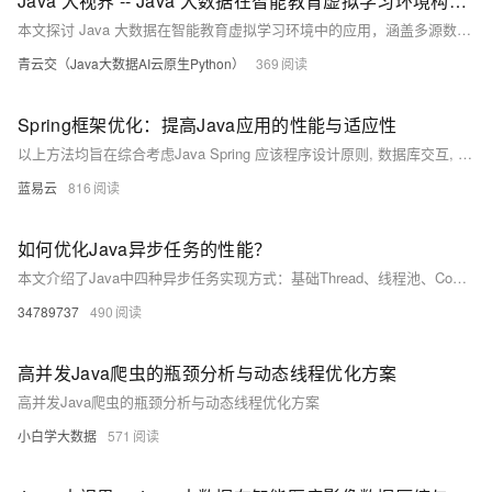
Java 大视界 -- Java 大数据在智能教育虚拟学习环境构建与用户体验优化中的应用（221）
本文探讨 Java 大数据在智能教育虚拟学习环境中的应用，涵盖多源数据采集、个性化推荐、实时互动优化等核心技术，结合实际案例分析其在提升学习体验与教学质量中的成效，并展望未来发展方向与技术挑战。
青云交（Java大数据AI云原生Python）
369
Spring框架优化：提高Java应用的性能与适应性
以上方法均旨在综合考虑Java Spring 应该程序设计原则, 数据库交互, 编码实践和系统架构布局等多角度因素, 旨在达到高效稳定运转目标同时也易于未来扩展.
蓝易云
816
如何优化Java异步任务的性能？
本文介绍了Java中四种异步任务实现方式：基础Thread、线程池、CompletableFuture及虚拟线程。涵盖多场景代码示例，展示从简单异步到复杂流程编排的演进，适用于不同版本与业务需求，助你掌握高效并发编程实践。（239字）
34789737
490
高并发Java爬虫的瓶颈分析与动态线程优化方案
高并发Java爬虫的瓶颈分析与动态线程优化方案
小白学大数据
571