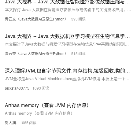
Java 大视界 -- Java 大数据在智能医疗影像数据压缩与传输优化中的技术应用（227）
本文探讨 Java 大数据在智能医疗影像压缩与传输中的关键技术应用，分析其如何解决医疗影像数据存储、传输与压缩三大难题，并结合实际案例展示技术落地效果。
青云交（Java大数据AI云原生Python）
393
Java 大视界 -- Java 大数据机器学习模型在生物信息学基因功能预测中的优化与应用（223）
本文探讨了Java大数据与机器学习模型在生物信息学中基因功能预测的优化与应用。通过高效的数据处理能力和智能算法，提升基因功能预测的准确性与效率，助力医学与农业发展。
青云交（Java大数据AI云原生Python）
515
深入理解JVM,包含字节码文件,内存结构,垃圾回收,类的声明周期,类加载器
JVM全称是Java Virtual Machine-Java虚拟机JVM作用:本质上是一个运行在计算机上的程序,职责是运行Java字节码文件,编译为机器码交由计算机运行类的生命周期概述:类的生命周期描述了一个类加载,使用,卸载的整个过类的生命周期阶段:类的声明周期主要分为五个阶段:加载->连接->初始化->使用->卸载,其中连接中分为三个小阶段验证->准备->解析类加载器的定义:JVM提供类加载器给Java程序去获取类和接口字节码数据类加载器的作用:类加载器接受字节码文件。
pickstar-33775
1093
Arthas memory（查看 JVM 内存信息）
Arthas memory（查看 JVM 内存信息）
刘大猫.
1085