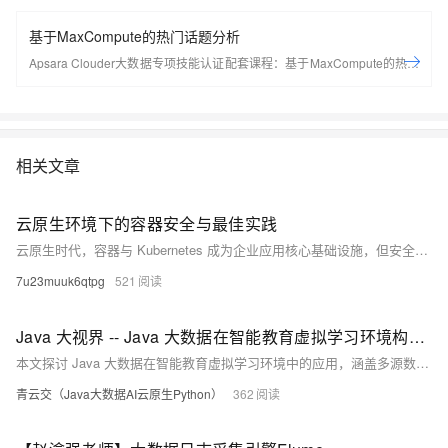
基于MaxCompute的热门话题分析
Apsara Clouder大数据专项技能认证配套课程：基于MaxCompute的热门
话题分析
相关文章
云原生环境下的容器安全与最佳实践
云原生时代，容器与 Kubernetes 成为企业应用核心基础设施，但安全挑战日益突出。本文探讨容器安全现状与对策，涵盖镜像安全、运行时防护、编排系统风险及供应链安全，提出最小权限、漏洞扫描、网络控制等最佳实践，并结合阿里云 ACK、ACR 等服务提供全链路解决方案，展望零信任、AI 安全与 DevSecOps 融合趋势。
7u23muuk6qtpg
521
Java 大视界 -- Java 大数据在智能教育虚拟学习环境构建与用户体验优化中的应用（221）
本文探讨 Java 大数据在智能教育虚拟学习环境中的应用，涵盖多源数据采集、个性化推荐、实时互动优化等核心技术，结合实际案例分析其在提升学习体验与教学质量中的成效，并展望未来发展方向与技术挑战。
青云交（Java大数据AI云原生Python）
362