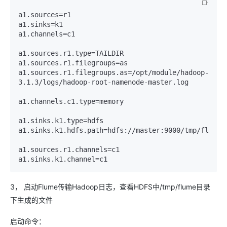
a1.sources=r1

a1.sinks=k1

a1.channels=c1

a1.sources.r1.type=TAILDIR

a1.sources.r1.filegroups=as

a1.sources.r1.filegroups.as=/opt/module/hadoop-
3.1.3/logs/hadoop-root-namenode-master.log

a1.channels.c1.type=memory

a1.sinks.k1.type=hdfs

a1.sinks.k1.hdfs.path=hdfs://master:9000/tmp/flume

a1.sources.r1.channels=c1

3， 启动Flume传输Hadoop日志，查看HDFS中/tmp/flume目录
下生成的文件
启动命令：