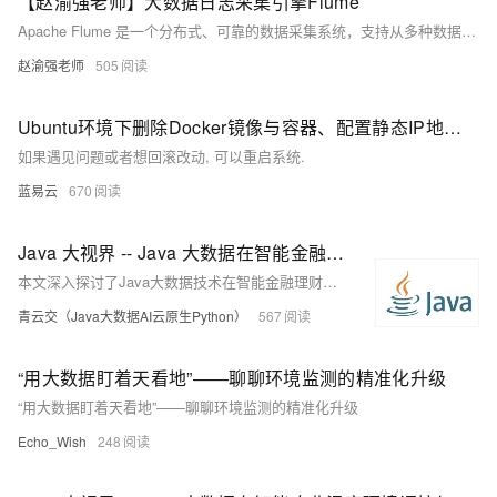
【赵渝强老师】大数据日志采集引擎Flume
Apache Flume 是一个分布式、可靠的数据采集系统，支持从多种数据源收集日志信息，并传输至指定目的地。其核心架构由Source、Channel、Sink三组件构成，通过Event封装数据，保障高效与可靠传输。
赵渝强老师
505
Ubuntu环境下删除Docker镜像与容器、配置静态IP地址教程。
如果遇见问题或者想回滚改动, 可以重启系统.
蓝易云
670
Java 大视界 -- Java 大数据在智能金融理财产品风险评估与个性化配置中的应用（195）
本文深入探讨了Java大数据技术在智能金融理财产品风险评估与个性化配置中的关键应用。通过高效的数据采集、存储与分析，Java大数据技术助力金融机构实现精准风险评估与个性化推荐，提升投资收益并降低风险。
青云交（Java大数据AI云原生Python）
567
“用大数据盯着天看地”——聊聊环境监测的精准化升级
“用大数据盯着天看地”——聊聊环境监测的精准化升级
Echo_Wish
248