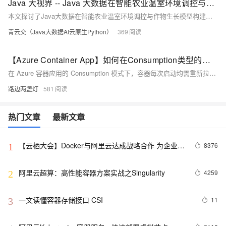
Java 大视界 -- Java 大数据在智能农业温室环境调控与作物生长模型构建中的应用（189）
本文探讨了Java大数据在智能农业温室环境调控与作物生长模型构建中的关键应用。通过高效采集、传输与处理温室环境数据，结合机器学习算法，实现温度、湿度、光照等参数的智能调控，提升作物产量与品质。同时，融合多源数据构建精准作物生长模型，助力农业智能化、精细化发展，推动农业现代化进程。
青云交（Java大数据AI云原生Python）
369
【Azure Container App】如何在Consumption类型的容器应用环境中缓存Docker镜像
在 Azure 容器应用的 Consumption 模式下，容器每次启动均需重新拉取镜像，导致冷启动延迟。本文分析该机制，并提出优化方案：使用 ACR 区域复制加速镜像拉取、优化镜像体积、设置最小副本数减少冷启动频率，或切换至 Dedicated 模式实现镜像缓存，以提升容器启动效率和应用响应速度。
路边两盏灯
581
热门文章
最新文章
【云栖大会】Docker与阿里云达成战略合作 为企业级
8376
1
客户提供容器服务
阿里云超算：高性能容器方案实战之Singularity
4259
2
一文读懂容器存储接口 CSI
11
3