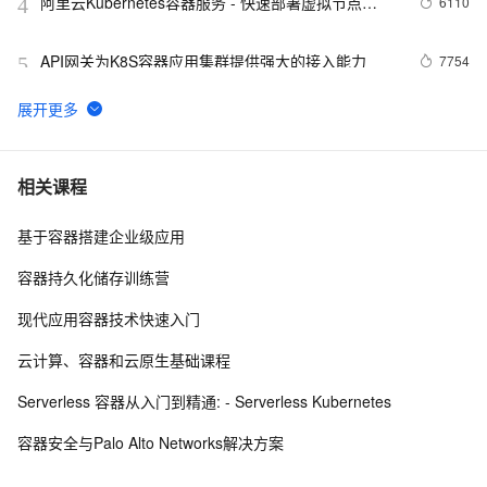
阿里云Kubernetes容器服务 - 快速部署虚拟节点
6110
4
virtual-nodes
API网关为K8S容器应用集群提供强大的接入能力
7754
5
可爱的 LXD 系统容器
4231
6
利用Docker容器化部署应用的实战指南
9
7
相关课程
基于容器搭建企业级应用
妙到毫巅，在阿里云容器服务中体验RAPIDS加速数据科
5
8
学
容器持久化储存训练营
STL - 容器 - Forward List
495
9
现代应用容器技术快速入门
构建插件式的应用程序框架(四)－服务容器
572
10
云计算、容器和云原生基础课程
Serverless 容器从入门到精通: - Serverless Kubernetes
容器安全与Palo Alto Networks解决方案