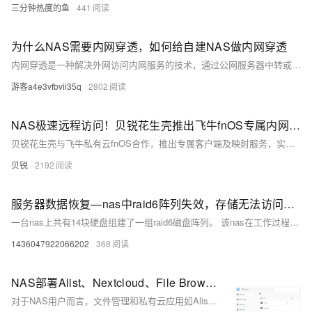
三分钟热度的鱼
441
为什么NAS需要内网穿透，如何给自建NAS做内网穿透
内网穿透是一种解决外网访问内网服务的技术，通过公网服务器中转或直连方式，实现对家中的NAS、摄像头等设备的远程访问。文章详细介绍了内网与外网的区别、NAS为何需要内网穿透，以及两种主要实现方式：端口转发和P2P直连。同时列举了常见工具如NAT123、FRP、Ngrok和Infortress，分别适合不同技术基础的用户。总结指出，内网穿透让远程访问变得便捷，而相关工具则降低了使用门槛，让更多人受益于这项技术。
游客a4e3vfbvii35q
2802
NAS极速远程访问！贝锐花生壳推出飞牛fnOS专属内网穿透服务
贝锐花生壳与飞牛私有云fnOS合作，推出专属客户端及映射服务，实现3倍传输速率提升。用户只需在fnOS应用中心搜索“花生壳”，一键安装即可享受高速、稳定、安全的远程NAS访问体验。
贝锐
2192
服务器数据恢复—nas中raid6阵列失效，存储无法访问的数据恢复案例
一台nas上共有14块硬盘组建了一组raid6磁盘阵列。 该nas在工作过程中，raid6阵列中硬盘出现故障离线，导致raid6阵列失效，nas无法正常访问。
1436047922066202
368
NAS部署Alist、Nextcloud、File Browser，贝锐花生壳实现远程访问
对于NAS用户而言，文件管理和私有云应用如Alist、Nextcloud、File Browser等已成为标配。这些应用不仅能在Synology、QNAP等品牌设备上轻松安装，还可通过Docker容器便捷部署。借助贝锐花生壳Docker版，用户无需公网IP和复杂路由器配置，即可实现远程访问和管理文件资源。通过下载并加载贝锐花生壳镜像、启动容器及配置服务，即可生成固定访问域名，轻松实现远程访问。