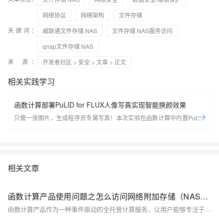
网络协议
网络架构
文件存储
关键词：
威联通文件存储 NAS
文件存储 NAS服务访问
qnap文件存储 NAS
来 源：
开发者社区
>
安全
>
文章
> 正文
相关实践学习
函数计算部署PuLID for FLUX人像写真实现智能换颜效果
只需一张图片，生成程序员专属写真！本次实验在函数计算中内置PuLID
for FLUX，您可以通过函数计算+Serverless应用中心一键部署Flux模型，
快速体验超写实图像生成的魅力。
相关文章
函数计算产品使用问题之怎么访问网络附加存储（NAS）存储模型文件
函数计算产品作为一种事件驱动的全托管计算服务，让用户能够专注于业务逻辑的编写，而无需关心底层服务器的管理与运维。你可以有效地利用函数计算产品来支撑各类应用场景，从简单的数据处理到复杂的业务逻辑，实现快速、高效、低成本的云上部署与运维。以下是一些关于使用函数计算产品的合集和要点，帮助你更好地理解和应用这一服务。