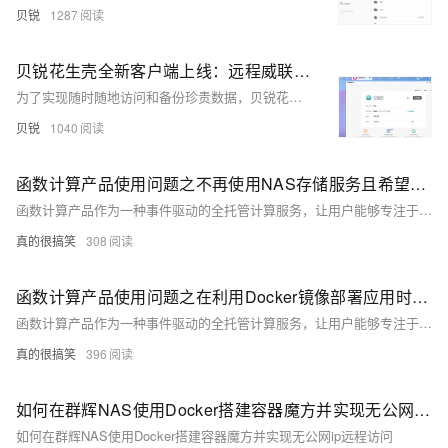
贝锐
1287
贝锐花生壳全新客户端上线：远程威联通NAS，无需公网IP、简单3步！
为了实现随时随地访问和备份珍贵数据，贝锐花生壳推出专为威联通NAS设计的内网穿透方案。用户只需通过威联通NAS应用中心一键安装，即可享受无需公网IP的远程访问便利。此外，贝锐花生壳还提供自动部署HTTPS证书和访问控制功能，确保数据传输的安全性。群晖NAS用户同样可以通过套件中心一键安装使用。
贝锐
1040
函数计算产品使用问题之不再使用NAS存储服务且希望停止扣费时，该如何操作
函数计算产品作为一种事件驱动的全托管计算服务，让用户能够专注于业务逻辑的编写，而无需关心底层服务器的管理与运维。你可以有效地利用函数计算产品来支撑各类应用场景，从简单的数据处理到复杂的业务逻辑，实现快速、高效、低成本的云上部署与运维。以下是一些关于使用函数计算产品的合集和要点，帮助你更好地理解和应用这一服务。
真的很搞笑
308
函数计算产品使用问题之在利用Docker镜像部署应用时，容器内的应用如何能访问函数计算配置的NAS挂载
函数计算产品作为一种事件驱动的全托管计算服务，让用户能够专注于业务逻辑的编写，而无需关心底层服务器的管理与运维。你可以有效地利用函数计算产品来支撑各类应用场景，从简单的数据处理到复杂的业务逻辑，实现快速、高效、低成本的云上部署与运维。以下是一些关于使用函数计算产品的合集和要点，帮助你更好地理解和应用这一服务。
真的很搞笑
396
如何在群辉NAS使用Docker搭建容器魔方并实现无公网ip远程访问
如何在群辉NAS使用Docker搭建容器魔方并实现无公网ip远程访问