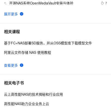
开源NAS系统OpenMediaVault安装与体验
7
5
如何在Kubernetes集群动态使用 NAS 持久卷
4
6
阿里云 Serverless 应用引擎（SAE）发布 v1.2.0，支持
4
7
相关课程
一键启停、NAS 存储、小规格实例等实用特性
基于FC+NAS部署SD服务，并从OSS模型库下载模型文件
Windows容器使用阿里云NAS SMB文件系统做持久化存
14
8
储目录
阿里云文件存储 NAS 使用教程
Kubernetes环境中使用NAS动态存储卷
6
9
查看更多
【运维知识进阶篇】用阿里云部署kod可道云网盘（配置
10
10
Redis+MySQL+NAS+OSS）（二）
相关电子书
云上高性能NAS的技术揭秘和行业应用
高性能NAS助力企业业务上云