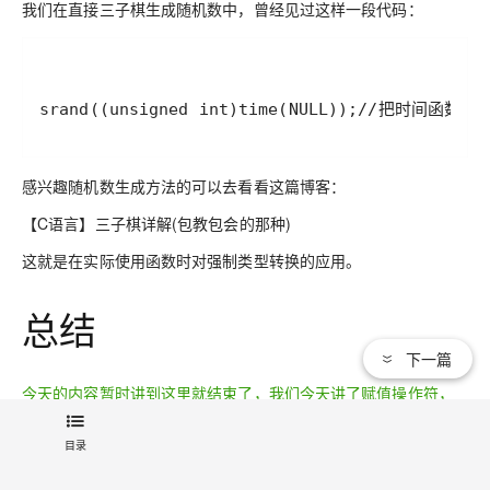
我们在直接三子棋生成随机数中，曾经见过这样一段代码：
感兴趣随机数生成方法的可以去看看这篇博客：
【C语言】三子棋详解(包教包会的那种)
这就是在实际使用函数时对强制类型转换的应用。
总结
下一篇
今天的内容暂时讲到这里就结束了，我们今天讲了赋值操作符，
单目操作符的具体使用，如果你还有所困惑不妨自己动手实操一
下，这方面的知识是稍微有点抽象，需要咱们反复的练习熟悉起
目录
来才行。