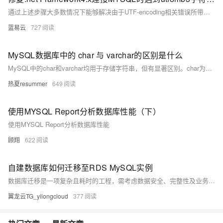
通过上述步骤大多数情况下能够解决由于UTF-encoding相关错误所带来影响，在实施过程当中要注意备份重要信息以防止意外发生造成无法挽回损失，并且逐一排查确认具体原因以采取针对性措施解除障碍。
蓝易云
727
MySQL数据库中的 char 与 varchar的区别是什么
MySQL中的char和varchar均用于存储字符串，但有显著区别。char为定长类型，固定长度，存储空间始终为设定值，适合长度固定的数据如手机号。varchar为变长类型，仅占用实际数据所需空间，适合长度不固定的内容如用户名。二者在性能与空间利用上各有优劣，应根据实际场景合理选择。
热夏resummer
649
使用MYSQL Report分析数据库性能（下）
使用MYSQL Report分析数据库性能
顾翔
622
自建数据库如何迁移至RDS MySQL实例
数据库迁移是一项复杂且耗时的工程，需考虑数据安全、完整性及业务中断影响。使用阿里云数据传输服务DTS，可快速、平滑完成迁移任务，将应用停机时间降至分钟级。您还可通过全量备份自建数据库并恢复至RDS MySQL实例，实现间接迁移上云。
翼龙云TG_yilongcloud
377