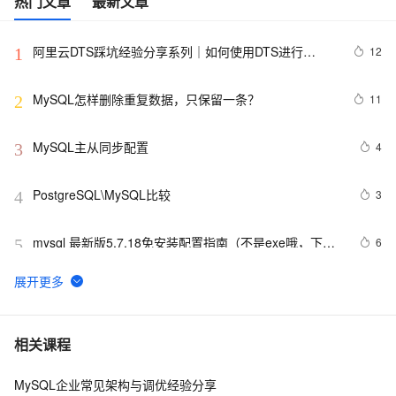
热门文章
最新文章
阿里云DTS踩坑经验分享系列｜如何使用DTS进行
12
1
MySQL->ClickHouse同步
MySQL怎样删除重复数据，只保留一条？
11
2
MySQL主从同步配置
4
3
PostgreSQL\MySQL比较
3
4
mysql 最新版5.7.18免安装配置指南（不是exe哦，下载
6
5
完后没有data目录）
mySQL 使用通配符模糊查询
7
6
【阿里云新品发布·周刊】第11期：云数据库 MySQL 
437
7
相关课程
8.0 重磅发布，更适合企业使用场景的RDS数据库
MySQL企业常见架构与调优经验分享
mysql 状态访问方法
5
8