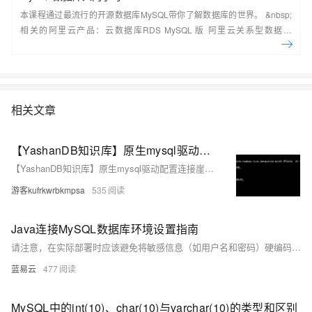
本课程通过最流行的开源数据库MySQL带你了解数据库的世界。 &nbsp;
相关的阿里云产品：云数据库RDS MySQL 版 阿里云关系型数据库
RDS（Relational Database Service）是一种稳定可靠、可弹性伸缩的在
线数据库服务，提供容灾、备份、恢复、迁移等方面的全套解决方案，彻
底解决数据库运维的烦恼。 了解产品详
情:&nbsp;https://www.aliyun.com/product/rds/mysql&nbsp;
相关文章
【YashanDB知识库】原生mysql驱动配置连接崖山数据库
【YashanDB知识库】原生mysql驱动配置连接崖山数据库
游客kufrkwrbkmpsa
535
Java连接MySQL数据库环境设置指南
请注意，在实际部署时应该避免将敏感信息（如用户名和密码）硬编码在源码文件里面；应该使用配置文件或者环境变量等更为安全可靠地方式管理这些信息。此外，在处理大量数据时考虑使用PreparedStatement而不是Statement可以提高性能并防止SQL注入攻击；同时也要注意正确处理异常情况，并且确保所有打开过得资源都被正确关闭释放掉以防止内存泄漏等问题发生。
蓝易云
477
MySQL中的int(10)、char(10)与varchar(10)的类型和区别