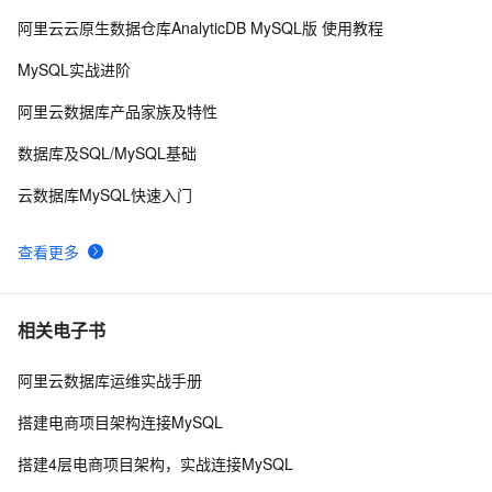
阿里云云原生数据仓库AnalyticDB MySQL版 使用教程
Java必学MySQL数据库应用场景
4
9
MySQL实战进阶
Mysql笔记--常用命令
3
10
阿里云数据库产品家族及特性
数据库及SQL/MySQL基础
云数据库MySQL快速入门
查看更多
相关电子书
阿里云数据库运维实战手册
搭建电商项目架构连接MySQL
搭建4层电商项目架构，实战连接MySQL