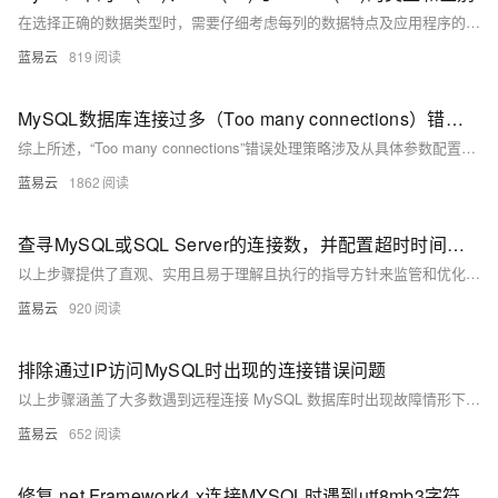
在选择正确的数据类型时，需要仔细考虑每列的数据特点及应用程序的使用情况。合理的数据类型选择可以优化存储空间的使用，提高查询速度和数据库的整体性能。
蓝易云
819
MySQL数据库连接过多（Too many connections）错误处理策略
综上所述，“Too many connections”错误处理策略涉及从具体参数配置到代码层面再到系统与架构设计全方位考量与改进。每项措施都需根据具体环境进行定制化调整，并且在执行任何变更前建议先行测试评估可能带来影响。
蓝易云
1862
查寻MySQL或SQL Server的连接数，并配置超时时间和最大连接量
以上步骤提供了直观、实用且易于理解且执行的指导方针来监管和优化数据库服务器配置。务必记得，在做任何重要变更前备份相关配置文件，并确保理解每个参数对系统性能可能产生影响后再做出调节。
蓝易云
920
排除通过IP访问MySQL时出现的连接错误问题
以上步骤涵盖了大多数遇到远程连接 MySQL 数据库时出现故障情形下所需采取措施，在执行每个步骤后都应该重新尝试建立链接以验证是否已经解决问题，在多数情形下按照以上顺序执行将能够有效地排除并修复大多数基本链接相关故障。
蓝易云
652
修复.net Framework4.x连接MYSQL时遇到utf8mb3字符集不支持错误方案。