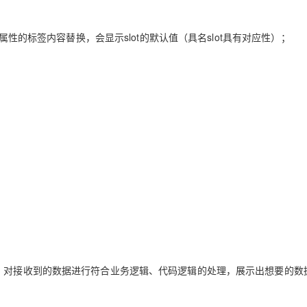
属性的标签内容替换，会显示slot的默认值（具名slot具有对应性）；
AI 应用
10分钟微调：让0.6B模型媲美235B模
多模态数据信
型
依托云原生高可用架构,实现Dify私有化部署
用1%尺寸在特定领域达到大模型90%以上效果
一个 AI 助手
超强辅助，Bol
即刻拥有 DeepSeek-R1 满血版
在企业官网、通讯软件中为客户提供 AI 客服
多种方案随心选，轻松解锁专属 DeepSeek
收，对接收到的数据进行符合业务逻辑、代码逻辑的处理，展示出想要的数