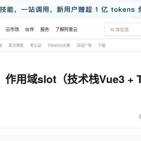
云市场
伙伴
服务
了解阿里云
践
官方博客
考认证
TIANCHI大赛
活动广场
下载
AI 特惠
数据与 API
成为产品伙伴
企业增值服务
最佳实践
价格计算器
AI 场景体
基础软件
产品伙伴合
阿里云认证
市场活动
配置报价
大模型
自助选配和估算价格
新方式
睿译宝，AI翻译排版一步到位
智启 AI 普惠权益
产品生态集成认证中心
企业支持计划
云上春晚
域名与网站
千问官方 MaaS 平台，为开发者和 Agent 而生，新用户赠送 1 亿 + tokens 额度
Qwen Aud
AI Coding
阿里云Maa
2026 阿里云
云服务器 E
为企业打
数据集
Windows
大模型认证
模型
NEW
NEW
、作用域slot（技术栈Vue3 + 
交付可用成果
值低价云产品抢先购
上传文档即自动完成翻译和格式还原
至高享 1亿+免费 tokens，加速 Al 应用落地
提供智能易用的域名与建站服务
智能编程，一键
安全可靠、
产品生态伙伴
专家技术服务
云上奥运之旅
弹性计算合作
阿里云中企出
手机三要素
宝塔 Linux
全部认证
价格优势
有专属领域专家
GLM-5.2：长任务时代开源旗舰模型
阿里云 OPC 创新助力计划
千问大模型
即刻拥有 DeepS
AI 电商营销
对象存储 O
大模型
产品生态伙伴工作台
企业增值服务台
云栖战略参考
云存储合作计
云栖大会
身份实名认证
CentOS
训练营
推动算力普惠，释放技术红利
最高返9万
多领域专家智能体,一键组建 AI 虚拟交付团队
快速构建应用程序和网站，即刻迈出上云第一步
至高百万元 Token 补贴，加速一人公司成长
多元化、高性能、安全可靠的大模型服务
真正可用的 1M 上下文,一次完成代码全链路开发
轻松解锁专属 Dee
从图文生成到
云上的中国
数据库合作计
活动全景
短信
Docker
图片和
站式影视创作平台
Hermes Agent，打造自进化智能体
Token Plan 模型订阅计划
数字证书管理服务（原SSL证书）
5 分钟轻松部署
AI 广告创作
无影云电脑
企业成长
NEW
信息公告
看见新力量
云网络合作计
OCR 文字识别
JAVA
证享300元代金券
可视化编排打通从文字构思到成片全链路闭环
全托管，含MySQL、PostgreSQL、SQL Server、MariaDB多引擎
自主进化，持久记忆，越用越聪明
Qwen3.8-Max 首发尝鲜，限时加量 10 倍，夜间低至2折
实现全站HTTPS，呈现可信的WEB访问
图文、视频一
随时随地安
魔搭 Mode
Kimi-K3
HappyHors
NEW
loud
服务实践
官网公告
金融模力时刻
Salesforce O
版
发票查验
全能环境
Claude Code + GStack 打造工程团队
千问办公，限时限量积分加倍
Qoder
低代码高效构
AI 建站
短信服务
型
NEW
作计划
Kimi 最新旗舰模型，长程编程与推理利器
让文字生成流
计划
创新中心
魔搭 ModelSc
健康状态
理服务
让AI从“聊天伙伴”进化为能干活的“数字员工”
安装技能 GStack，拥有专属 AI 工程团队
你的AI工作搭子，覆盖日常办公高频场景
面向真实软件的智能体编程平台
0 代码专业建
客户案例
天气预报查询
操作系统
态合作计划