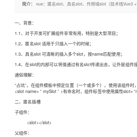
存储
天池大赛
Qwen3.7-Plus
简介：
vue：匿名slot、具名slot、作用域slot（技术栈Vue3 +
云解析DNS
解决方案免费试用 新老
电子合同
最高领取价值200元试用
能看、能想、能动手的多模
安全
网络与CDN
AI 算法大赛
畅捷通
一、背景：
大数据开发治理平台 Data
AI 产品 免费试用
网络
安全
云开发大赛
Qwen3-VL-Plus
Tableau 订阅
1亿+ 大模型 tokens 和 
1.1、对于开发可扩展组件非常有用，特别是大型项目；
可观测
入门学习赛
中间件
AI空中课堂在线直播课
云防火墙
140+云产品 免费试用
1.2、匿名slot 适用于只插入一个的时候；
上云与迁云
云原生的云上边界网络安全
产品新客免费试用，最长1
数据库
1.3、具名slot 可清晰的插入多个slot，按name匹配使用；
生态解决方案
大模型服务
企业出海
大模型ACA认证体验
大数据计算
1.4、在slot的内部可以将值通过有名slot传递出去，让外层组
助力企业全员 AI 认知与能
行业生态解决方案
千问AI平台-Token Plan
政企业务
通俗理解：
媒体服务
开发者生态解决方案
“占坑”，在组件模板中预定位置（一个或多个），使用该组件时，
企业服务与云通信
千问AI平台-模型体验
<slot name= ” mySlot ” >有命名时，组件标签中使用属性slo
AI 开发和 AI 应用解决
在线体验全尺寸、多种模态
域名与网站
二、匿名插槽
Happy 系列大模型
子组件：
终端用户计算
<slot></slot>
Serverless
父组件：
开发工具