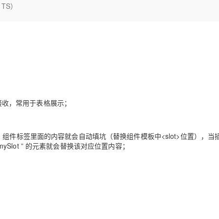
Deepseek-v4-pro
HappyHors
 TS）
同享
万小智 AI 建站低至 15元/月
Qoder CN
AI 短剧/漫剧
云原生数据库 
快递物流查询
WordPress
成为服务伙
高校合作
点，立即开启云上创新
覆盖公网/内网、递归/权威、移动APP等全场景解析服务
送.CN域名，送备案服务码
基于千问大模型等，支持代码智能生成、研发智能问答
AI助力短剧
态智能体模型
旗舰 MoE 大模型，百万上下文与顶尖推理能力
图生视频，流
Ubuntu
服务生态伙伴
云工开物
企业应用
Works
Night Plan 支持 Qwen 3.8-Max
云原生大数据计算服务 MaxCompute
AI 办公
容器服务 Kub
NEW
GLM-5.2
Wan2.7-T
Red Hat
30+ 款产品免费体验
Data Agent 驱动的一站式 Data+AI 开发治理平台
夜间 5 折，Qwen/Meoo/TokenPlan 客户专享
面向分析的企业级SaaS模式云数据仓库
AI智能应用
提供一站式管
科研合作
视觉 Coding、空间感知、多模态思考等全面升级
1M上下文，专为长程任务能力而生
ERP
堂（旗舰版）
SUSE
智能客服
CRM
防护产品
2个月
自动承接线索
建站小程序
OA 办公系统
AI 应用构建
大模型原生
件接收，常用于表格展示；
力提升
财税管理
模板建站
Qoder
大模型服务平台百炼-应用模版
HOT
NEW
面向真实软件
个人版上线、团队版降价；千问3.8-Max首发发尝鲜
丰富多元化的应用模版和解决方案
400电话
定制建站
组件标签里面的内容就会自动填坑（替换组件模板中<slot>位置），当
万有无界
大模型服务平台百炼-智能体
t= ”mySlot ” 的元素就会替换该对应位置内容；
方案
广告营销
模板小程序
的模型效果
灵活可视化地构建企业级 Agent
定制小程序
秒悟
人工智能平台 PAI
APP 开发
云端极速 AI 
新一代 AI 视频生成模型，深度适配广告营销等场景
AI Native 的算法工程平台，一站式完成建模、训练、推理服务部署
建站系统