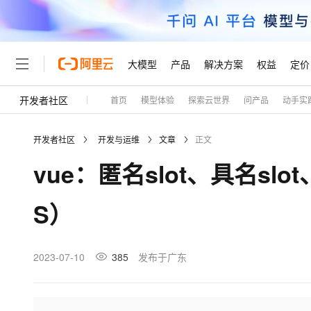
大模型
产品
解决方案
权益
定价
开发者社区
首页
模型体验
探索云世界
问产品
动手实
大模型
产品
解决方案
权益
定价
云市场
伙伴
服务
了解阿里云
精选产品
精选解决方案
普惠上云
产品定价
精选商城
成为销售伙伴
售前咨询
为什么选择阿里云
千问AI平台
开发者社区
开发与运维
文章
正文
了解云产品的定价详情
大模型服务平台百炼
千问办公，解锁你的工作
普惠上云 官方力荐
分销伙伴
在线服务
网站建设
什么是云计算
大
vue：匿名slot、具名slot
大模型服务与应用平台
企业级Agent产品，直接
云服务器38元/年起，超
咨询伙伴
多端小程序
技术领先
云上成本管理
售后服务
轻量应用服务器
Agency Agents：拥
官方推荐返现计划
大模型
精选产品
精选解决方案
Salesforce 国际版订阅
稳定可靠
S）
管理和优化成本
推荐新用户得奖励，单订单
销售伙伴合作计划
自助服务
友盟天域
安全合规
人工智能与机器学习
AI
文本生成
云数据库 RDS
HappyHorse 打造一
云工开物
无影生态合作计划
在线服务
观测云
分析师报告
高校专属算力普惠，学生认
计算
互联网应用开发
2023-07-10
385
发布于广东
Qwen3.8-Max
HOT
Salesforce On Alibaba C
工单服务
Tuya 物联网平台阿里云
研究报告与白皮书
人工智能平台 PAI
快速拥有专属 OpenClaw
大模
Consulting Partner 合
大数据
容器
智能体时代全能旗舰模型
免费试用
短信专区
一站式AI开发、训练和推
蓝凌 OA
AI 大模型销售与服务生
现代化应用