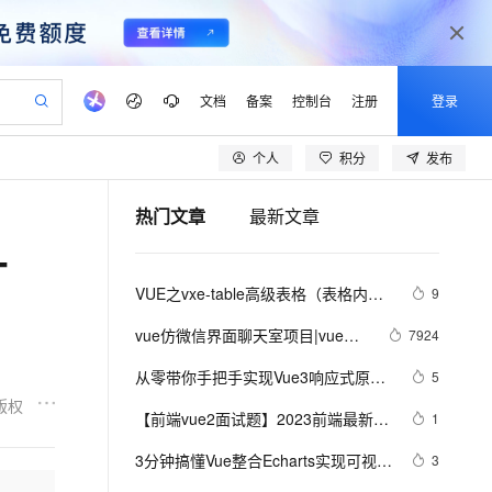
文档
备案
控制台
注册
登录
个人
积分
发布
验
作计划
器
AI 活动
专业服务
服务伙伴合作计划
开发者社区
加入我们
产品动态
服务平台百炼
阿里云 OPC 创新助力计划
热门文章
最新文章
一站式生成采购清单，支持单品或批量购买
io：打造专属 AI 语音助手
S产品伙伴计划（繁花）
峰会
CS
造的大模型服务与应用开发平台
一句话生成原生可编辑精美 PPT 文稿
AI 生产力先锋
Al MaaS 服务伙伴赋能合作
域名
博文
Careers
至高可申请百万元
Qwen3.8-Max 模型上线
T
开启高性价比 AI 编程新体验
弹性可伸缩的云计算服务
Qwen-Audio-3.0-Realtime 端到端实时语音角色扮演
输入一句话想法, 轻松生成专业的 PPT
先锋实践拓展 AI 生产力的边界
Token 补贴，五大权
计划
海大会
伙伴信用分合作计划
商标
问答
社会招聘
VUE之vxe-table高级表格（表格内增
9
益加速 OPC 成功
eek-V4-Pro
SS
一键部署幻兽帕鲁游戏服务器
飞天发布时刻
HOT
Open Search 向量检索版支
划
备案
电子书
校园招聘
删改、导入、导出、自定义打印、列
pSeek-V4-Pro
视频创作，一键激活电商全链路生产力
稳定、安全、高性价比、高性能的云存储服务
一键购买专属联机服务器，轻松开启游戏
所见，即是所愿
持视频检索 Pipeline 功能
更多支持
vue仿微信界面聊天室项目|vue聊
7924
设置隐藏显示等）用法
划
公司注册
镜像站
视频生成
语音识别与合成
天案例
专属 QwenPaw
漫剧工坊：一站式动画创作平台
AI 实训营
HOT
应用身份服务 (IDaaS)
从零带你手把手实现Vue3响应式原理-
5
合作伙伴培训与认证
划
上云迁移
站生成，高效打造优质广告素材
全接入的云上超级电脑
从聊天伙伴进化为能主动干活的本地数字员工
快速生产连贯的高质量长漫剧
从基础到进阶，Agent 创客手把手教你
OpenClaw 管理能力上线
下（Map和Set的处理）
版权
lScope
我要反馈
e-1.1-T2V
Qwen3-TTS-Flash
【前端vue2面试题】2023前端最新版
1
查询合作伙伴
n Alibaba Cloud ISV 合作
代维服务
建企业门户网站
10 分钟搭建微信、支付宝小程序
MaxCompute MaxFrame 提
vue模块，高频17问(上)
畅细腻的高质量视频
离线语音合成大模型，多语言方言自适应，低延迟高稳定
创新加速
3分钟搞懂Vue整合Echarts实现可视化
ope
登录合作伙伴管理后台
3
我要建议
站，无忧落地极速上线
以可视化方式快速构建移动和 PC 门户网站
国内短信简单易用，安全可靠，秒级触达，全球覆盖200+国家和地区。
高效部署网站，快速应用到小程序
供自动弹性内存功能
界面