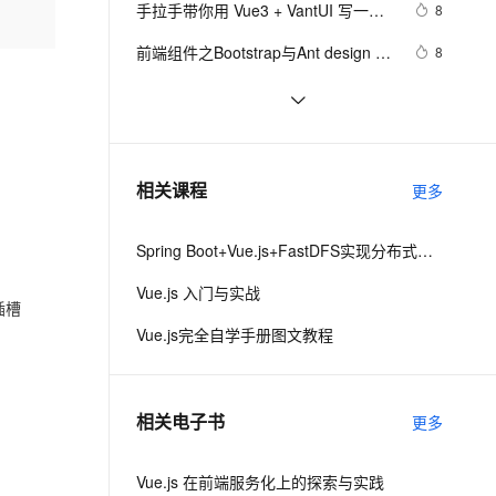
安全
手拉手带你用 Vue3 + VantUI 写一个
我要投诉
e-1.1-I2V
Cosyvoice-V3-Flash
8
PolarDB
上云场景组合购
Milvus 弹性伸缩功能新增节
伴
移动端脚手架 系列二 （页面布局与兼
漫剧创作，剧本、分镜、视频高效生成
100%兼容MySQL、PostgreSQL，兼容Oracle，支持集中和分布式
覆盖90%+业务场景，专享组合折扣价
点支持范围
畅自然，细节丰富
高表现力语音合成大模型，语音克隆听感自然
VPN
前端组件之Bootstrap与Ant design of 
8
容）
Vue
ernetes 版 ACK
云聚AI 严选权益
AI 原生数据库服务发布
SSL 证书
vue3源码解析 --- 组件渲染：vnode 
1
2V
Fun-ASR
，一键激活高效办公新体验
理容器应用的 K8s 服务
精选AI产品，从模型到应用全链提效
Agent 数据网关
到真实 DOM 是如何转变的
文戏情感细腻自然，动作戏激烈拳拳到肉，实现更强表演能力
支持中英文自由切换，具备更强的噪声鲁棒性
堡垒机
解决vue3使用element-ui
5
AI 用量加速计划
云原生数据库 PolarDB
防火墙
、识别商机，让客服更高效、服务更出色。
【Vue功能】回到顶部
新老同享，达量后返
Agentic Database 发布
5
相关课程
更多
主机安全
应用
Spring Boot+Vue.js+FastDFS实现分布式图片服务器
千问办公
NEW
AI 应用及服务市场
的智能体编程平台
一站式AI生产力平台
Vue.js 入门与实战
插槽
AI 应用
伶鹊
Vue.js完全自学手册图文教程
企业级人与Agent协作平台，接入和调度多个数字员工
智能客服平台，对话机器人、对话分析、智能外呼
大模型
大模型服务平台百炼 - 全妙
自然语言处理
相关电子书
更多
应用创作平台
多模态内容创作工具，已接入 DeepSeek
数据标注
机器学习
Vue.js 在前端服务化上的探索与实践