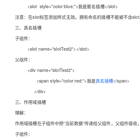
大模型解决方案
<slot style="color:blue;">我是匿名插槽</slot>
迁移与运维管理
注意：在slot标签添加样式无效。拥有命名的插槽不能被不含slot
快速部署 Dify，高效搭建 
专有云
三、具名插槽
10 分钟在聊天系统中增加
子组件：
<slot name="slotTest2"></slot>
父组件：
<div name="slotTest2">
<span style="color:red;">我是
具名插槽
</span>
</div>
三、作用域插槽
理解：
作用域插槽在子组件中把“当前数据”传递给父组件，父组件接
子组件：