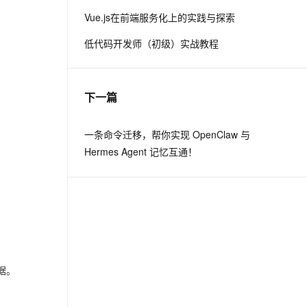
Vue.js在前端服务化上的实践与探索
息提取
与 AI 智能体进行实时音视频通话
低代码开发师（初级）实战教程
从文本、图片、视频中提取结构化的属性信息
构建支持视频理解的 AI 音视频实时通话应用
t.diy 一步搞定创意建站
构建大模型应用的安全防护体系
通过自然语言交互简化开发流程,全栈开发支持
通过阿里云安全产品对 AI 应用进行安全防护
下一篇
一条命令迁移，帮你实现 OpenClaw 与
Hermes Agent 记忆互通！
据。