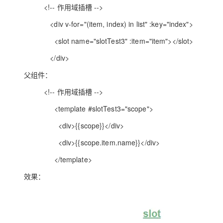
<!-- 作用域插槽 -->
<div v-for="(item, index) in list" :key="index">
<slot name="slotTest3" :item="item"></slot>
</div>
父组件：
<!-- 作用域插槽 -->
<template #slotTest3="scope">
<div>{{scope}}</div>
<div>{{scope.item.name}}</div>
</template>
效果：