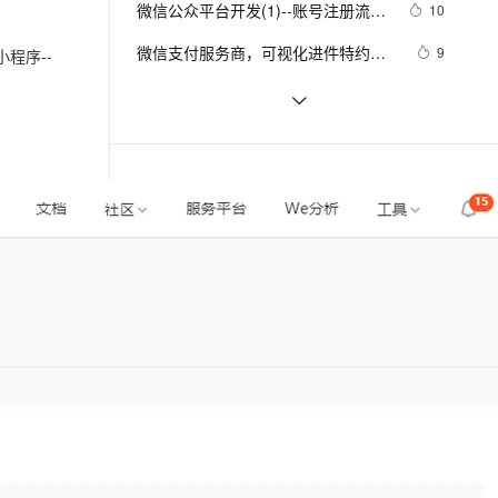
安全
置完整流程-优雅草卓伊凡
微信公众平台开发(1)--账号注册流程
我要投诉
e-1.1-I2V
Cosyvoice-V3-Flash
10
PolarDB
上云场景组合购
Milvus 弹性伸缩功能新增节
伴
图文详解
漫剧创作，剧本、分镜、视频高效生成
100%兼容MySQL、PostgreSQL，兼容Oracle，支持集中和分布式
覆盖90%+业务场景，专享组合折扣价
点支持范围
畅自然，细节丰富
高表现力语音合成大模型，语音克隆听感自然
VPN
微信支付服务商，可视化进件特约商
9
程序--
户
ernetes 版 ACK
云聚AI 严选权益
AI 原生数据库服务发布
SSL 证书
获取微信access_token每天超过规定
2
2V
Fun-ASR
，一键激活高效办公新体验
理容器应用的 K8s 服务
精选AI产品，从模型到应用全链提效
Agent 数据网关
次数解决方案
文戏情感细腻自然，动作戏激烈拳拳到肉，实现更强表演能力
支持中英文自由切换，具备更强的噪声鲁棒性
堡垒机
关于微信小游戏的备案，你需要的事
6
AI 用量加速计划
云原生数据库 PolarDB
防火墙
、识别商机，让客服更高效、服务更出色。
微信公众平台广告日曝光量接近1亿
新老同享，达量后返
Agentic Database 发布
4
相关课程
更多
主机安全
应用
IoT小程序框架课程
千问办公
NEW
AI 应用及服务市场
的智能体编程平台
一站式AI生产力平台
AI 应用
伶鹊
相关电子书
更多
企业级人与Agent协作平台，接入和调度多个数字员工
智能客服平台，对话机器人、对话分析、智能外呼
大模型
大模型服务平台百炼 - 全妙
微信广告引擎与播放节奏算法实践
自然语言处理
应用创作平台
多模态内容创作工具，已接入 DeepSeek
微信H5视频播放器在海量业务下的实践
数据标注
机器学习
微信高效运维之路