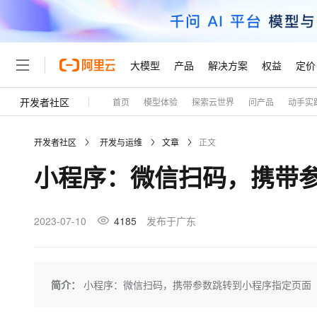
大模型
产品
解决方案
权益
定价
开发者社区
首页
模型体验
探索云世界
问产品
动手实
大模型
产品
解决方案
权益
定价
云市场
伙伴
服务
了解阿里云
精选产品
精选解决方案
普惠上云
产品定价
精选商城
成为销售伙伴
售前咨询
为什么选择阿里云
千问AI平台
开发者社区
开发与运维
文章
正文
了解云产品的定价详情
大模型服务平台百炼
千问办公，解锁你的工作
普惠上云 官方力荐
分销伙伴
在线服务
网站建设
什么是云计算
大
小程序：微信扫码，携带
大模型服务与应用平台
企业级Agent产品，直接
云服务器38元/年起，超
咨询伙伴
多端小程序
技术领先
云上成本管理
售后服务
轻量应用服务器
Agency Agents：拥
官方推荐返现计划
大模型
精选产品
精选解决方案
Salesforce 国际版订阅
稳定可靠
管理和优化成本
推荐新用户得奖励，单订单
销售伙伴合作计划
2023-07-10
4185
发布于广东
自助服务
友盟天域
安全合规
人工智能与机器学习
AI
文本生成
云数据库 RDS
HappyHorse 打造一
云工开物
无影生态合作计划
在线服务
观测云
分析师报告
高校专属算力普惠，学生认
计算
互联网应用开发
Qwen3.8-Max
HOT
Salesforce On Alibaba C
工单服务
Tuya 物联网平台阿里云
研究报告与白皮书
人工智能平台 PAI
快速拥有专属 OpenClaw
简介：
小程序：微信扫码，携带参数跳转到小程序指定页面
大模
Consulting Partner 合
大数据
容器
智能体时代全能旗舰模型
免费试用
短信专区
一站式AI开发、训练和推
蓝凌 OA
AI 大模型销售与服务生
现代化应用