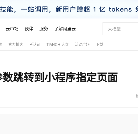
云市场
伙伴
服务
了解阿里云
践
官方博客
考认证
TIANCHI大赛
活动广场
下载
AI 特惠
数据与 API
成为产品伙伴
企业增值服务
最佳实践
价格计算器
AI 场景体
基础软件
产品伙伴合
阿里云认证
市场活动
配置报价
大模型
自助选配和估算价格
新方式
睿译宝，AI翻译排版一步到位
智启 AI 普惠权益
产品生态集成认证中心
企业支持计划
云上春晚
域名与网站
千问官方 MaaS 平台，为开发者和 Agent 而生，新用户赠送 1 亿 + tokens 额度
Qwen Aud
AI Coding
阿里云Maa
2026 阿里云
云服务器 E
为企业打
数据集
Windows
大模型认证
模型
NEW
NEW
参数跳转到小程序指定页面
交付可用成果
值低价云产品抢先购
上传文档即自动完成翻译和格式还原
至高享 1亿+免费 tokens，加速 Al 应用落地
提供智能易用的域名与建站服务
智能编程，一键
安全可靠、
产品生态伙伴
专家技术服务
云上奥运之旅
弹性计算合作
阿里云中企出
手机三要素
宝塔 Linux
全部认证
价格优势
有专属领域专家
GLM-5.2：长任务时代开源旗舰模型
阿里云 OPC 创新助力计划
千问大模型
即刻拥有 DeepS
AI 电商营销
对象存储 O
大模型
产品生态伙伴工作台
企业增值服务台
云栖战略参考
云存储合作计
云栖大会
身份实名认证
CentOS
训练营
推动算力普惠，释放技术红利
最高返9万
多领域专家智能体,一键组建 AI 虚拟交付团队
快速构建应用程序和网站，即刻迈出上云第一步
至高百万元 Token 补贴，加速一人公司成长
多元化、高性能、安全可靠的大模型服务
真正可用的 1M 上下文,一次完成代码全链路开发
轻松解锁专属 Dee
从图文生成到
云上的中国
数据库合作计
活动全景
短信
Docker
图片和
站式影视创作平台
Hermes Agent，打造自进化智能体
Token Plan 模型订阅计划
数字证书管理服务（原SSL证书）
5 分钟轻松部署
AI 广告创作
无影云电脑
企业成长
NEW
信息公告
看见新力量
云网络合作计
OCR 文字识别
JAVA
证享300元代金券
可视化编排打通从文字构思到成片全链路闭环
全托管，含MySQL、PostgreSQL、SQL Server、MariaDB多引擎
自主进化，持久记忆，越用越聪明
Qwen3.8-Max 首发尝鲜，限时加量 10 倍，夜间低至2折
实现全站HTTPS，呈现可信的WEB访问
图文、视频一
随时随地安
魔搭 Mode
Kimi-K3
HappyHors
NEW
loud
服务实践
官网公告
金融模力时刻
Salesforce O
版
发票查验
全能环境
Claude Code + GStack 打造工程团队
千问办公，限时限量积分加倍
Qoder
低代码高效构
AI 建站
短信服务
型
NEW
作计划
Kimi 最新旗舰模型，长程编程与推理利器
让文字生成流
计划
创新中心
魔搭 ModelSc
健康状态
理服务
让AI从“聊天伙伴”进化为能干活的“数字员工”
安装技能 GStack，拥有专属 AI 工程团队
你的AI工作搭子，覆盖日常办公高频场景
面向真实软件的智能体编程平台
0 代码专业建
客户案例
天气预报查询
操作系统
态合作计划