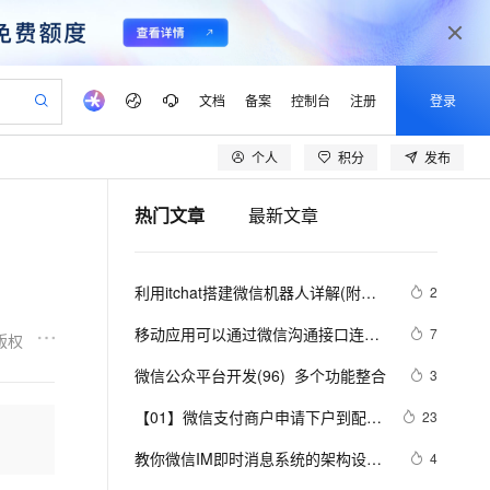
文档
备案
控制台
注册
登录
个人
积分
发布
验
作计划
器
AI 活动
专业服务
服务伙伴合作计划
开发者社区
加入我们
产品动态
服务平台百炼
阿里云 OPC 创新助力计划
热门文章
最新文章
一站式生成采购清单，支持单品或批量购买
io：打造专属 AI 语音助手
S产品伙伴计划（繁花）
峰会
CS
造的大模型服务与应用开发平台
一句话生成原生可编辑精美 PPT 文稿
AI 生产力先锋
Al MaaS 服务伙伴赋能合作
域名
博文
Careers
至高可申请百万元
Qwen3.8-Max 模型上线
开启高性价比 AI 编程新体验
弹性可伸缩的云计算服务
Qwen-Audio-3.0-Realtime 端到端实时语音角色扮演
输入一句话想法, 轻松生成专业的 PPT
先锋实践拓展 AI 生产力的边界
Token 补贴，五大权
计划
海大会
伙伴信用分合作计划
商标
问答
社会招聘
利用itchat搭建微信机器人详解(附三
2
益加速 OPC 成功
eek-V4-Pro
SS
一键部署幻兽帕鲁游戏服务器
飞天发布时刻
HOT
Open Search 向量检索版支
划
备案
电子书
校园招聘
个实用示例)（下）
pSeek-V4-Pro
视频创作，一键激活电商全链路生产力
稳定、安全、高性价比、高性能的云存储服务
一键购买专属联机服务器，轻松开启游戏
所见，即是所愿
持视频检索 Pipeline 功能
更多支持
移动应用可以通过微信沟通接口连接
7
版权
划
公司注册
镜像站
视频生成
语音识别与合成
公众号 微信涨粉多了一个新通道
专属 QwenPaw
漫剧工坊：一站式动画创作平台
AI 实训营
HOT
应用身份服务 (IDaaS)
微信公众平台开发(96)  多个功能整合
3
合作伙伴培训与认证
划
上云迁移
站生成，高效打造优质广告素材
全接入的云上超级电脑
从聊天伙伴进化为能主动干活的本地数字员工
快速生产连贯的高质量长漫剧
从基础到进阶，Agent 创客手把手教你
OpenClaw 管理能力上线
lScope
我要反馈
e-1.1-T2V
Qwen3-TTS-Flash
【01】微信支付商户申请下户到配置
23
查询合作伙伴
n Alibaba Cloud ISV 合作
代维服务
建企业门户网站
10 分钟搭建微信、支付宝小程序
MaxCompute MaxFrame 提
完整流程-微信商户申请-资料准备以
畅细腻的高质量视频
离线语音合成大模型，多语言方言自适应，低延迟高稳定
创新加速
教你微信IM即时消息系统的架构设计
ope
登录合作伙伴管理后台
4
我要建议
站，无忧落地极速上线
以可视化方式快速构建移动和 PC 门户网站
国内短信简单易用，安全可靠，秒级触达，全球覆盖200+国家和地区。
高效部署网站，快速应用到小程序
供自动弹性内存功能
及提交-微信商户密钥申请-申请+配
（上）