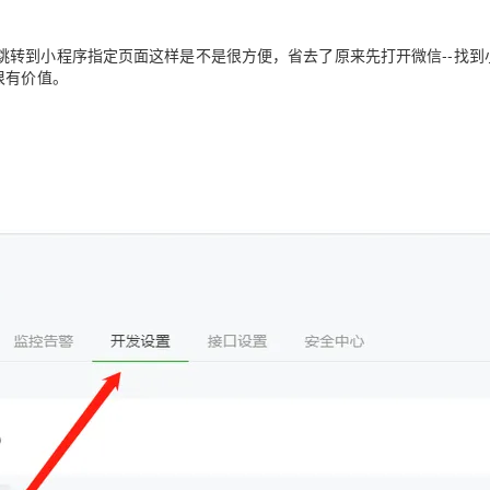
Deepseek-v4-pro
HappyHors
同享
万小智 AI 建站低至 15元/月
Qoder CN
AI 短剧/漫剧
云原生数据库 
快递物流查询
WordPress
成为服务伙
高校合作
点，立即开启云上创新
覆盖公网/内网、递归/权威、移动APP等全场景解析服务
送.CN域名，送备案服务码
基于千问大模型等，支持代码智能生成、研发智能问答
AI助力短剧
态智能体模型
旗舰 MoE 大模型，百万上下文与顶尖推理能力
图生视频，流
转到小程序指定页面这样是不是很方便，省去了原来先打开微信--找到小
Ubuntu
服务生态伙伴
很有价值。
云工开物
企业应用
Works
Night Plan 支持 Qwen 3.8-Max
云原生大数据计算服务 MaxCompute
AI 办公
容器服务 Kub
NEW
GLM-5.2
Wan2.7-T
Red Hat
30+ 款产品免费体验
Data Agent 驱动的一站式 Data+AI 开发治理平台
夜间 5 折，Qwen/Meoo/TokenPlan 客户专享
面向分析的企业级SaaS模式云数据仓库
AI智能应用
提供一站式管
科研合作
视觉 Coding、空间感知、多模态思考等全面升级
1M上下文，专为长程任务能力而生
ERP
堂（旗舰版）
SUSE
智能客服
CRM
防护产品
2个月
自动承接线索
建站小程序
OA 办公系统
AI 应用构建
大模型原生
力提升
财税管理
模板建站
Qoder
大模型服务平台百炼-应用模版
HOT
NEW
面向真实软件
个人版上线、团队版降价；千问3.8-Max首发发尝鲜
丰富多元化的应用模版和解决方案
400电话
定制建站
万有无界
大模型服务平台百炼-智能体
方案
广告营销
模板小程序
的模型效果
灵活可视化地构建企业级 Agent
定制小程序
秒悟
人工智能平台 PAI
APP 开发
云端极速 AI 
新一代 AI 视频生成模型，深度适配广告营销等场景
AI Native 的算法工程平台，一站式完成建模、训练、推理服务部署
建站系统