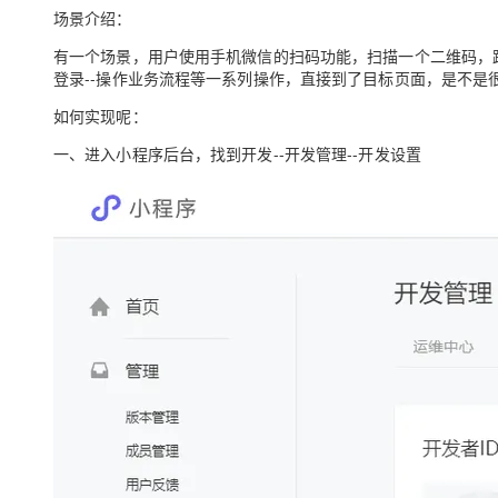
存储
天池大赛
Qwen3.7-Plus
云解析DNS
解决方案免费试用 新老
场景介绍
：
电子合同
最高领取价值200元试用
能看、能想、能动手的多模
安全
网络与CDN
AI 算法大赛
有一个场景，用户使用手机微信的扫码功能，扫描一个二维码，跳
畅捷通
登录--操作业务流程等一系列操作，直接到了目标页面，是不是
大数据开发治理平台 Data
AI 产品 免费试用
网络
安全
云开发大赛
Qwen3-VL-Plus
Tableau 订阅
1亿+ 大模型 tokens 和 
如何实现呢：
可观测
入门学习赛
中间件
AI空中课堂在线直播课
一、进入小程序后台，找到开发--开发管理--开发设置
云防火墙
140+云产品 免费试用
上云与迁云
云原生的云上边界网络安全
产品新客免费试用，最长1
数据库
生态解决方案
大模型服务
企业出海
大模型ACA认证体验
大数据计算
助力企业全员 AI 认知与能
行业生态解决方案
千问AI平台-Token Plan
政企业务
媒体服务
开发者生态解决方案
企业服务与云通信
千问AI平台-模型体验
AI 开发和 AI 应用解决
在线体验全尺寸、多种模态
域名与网站
Happy 系列大模型
终端用户计算
Serverless
开发工具