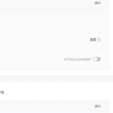
息提取
与 AI 智能体进行实时音视频通话
下一篇
从文本、图片、视频中提取结构化的属性信息
构建支持视频理解的 AI 音视频实时通话应用
t.diy 一步搞定创意建站
构建大模型应用的安全防护体系
一条命令迁移，帮你实现 OpenClaw 与
通过自然语言交互简化开发流程,全栈开发支持
通过阿里云安全产品对 AI 应用进行安全防护
Hermes Agent 记忆互通！