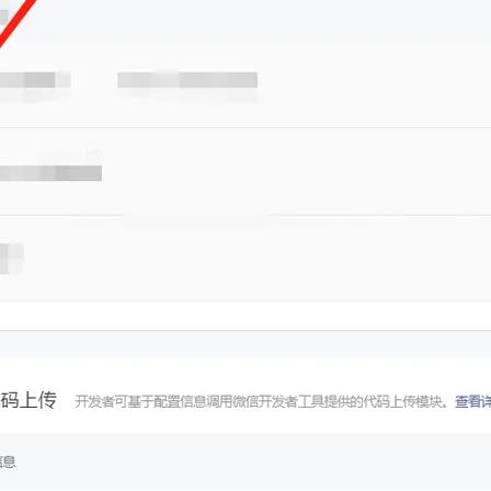
AI 应用
10分钟微调：让0.6B模型媲美235B模
多模态数据信
型
依托云原生高可用架构,实现Dify私有化部署
用1%尺寸在特定领域达到大模型90%以上效果
一个 AI 助手
超强辅助，Bol
即刻拥有 DeepSeek-R1 满血版
在企业官网、通讯软件中为客户提供 AI 客服
多种方案随心选，轻松解锁专属 DeepSeek