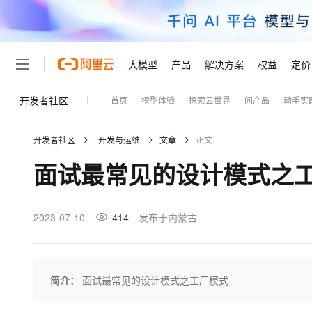
大模型
产品
解决方案
权益
定价
开发者社区
首页
模型体验
探索云世界
问产品
动手实
大模型
产品
解决方案
权益
定价
云市场
伙伴
服务
了解阿里云
精选产品
精选解决方案
普惠上云
产品定价
精选商城
成为销售伙伴
售前咨询
为什么选择阿里云
千问AI平台
开发者社区
开发与运维
文章
正文
了解云产品的定价详情
大模型服务平台百炼
千问办公，解锁你的工作
普惠上云 官方力荐
分销伙伴
在线服务
网站建设
什么是云计算
大
面试最常见的设计模式之
大模型服务与应用平台
企业级Agent产品，直接
云服务器38元/年起，超
咨询伙伴
多端小程序
技术领先
云上成本管理
售后服务
轻量应用服务器
Agency Agents：拥
官方推荐返现计划
大模型
精选产品
精选解决方案
Salesforce 国际版订阅
稳定可靠
管理和优化成本
推荐新用户得奖励，单订单
销售伙伴合作计划
2023-07-10
414
发布于内蒙古
自助服务
友盟天域
安全合规
人工智能与机器学习
AI
文本生成
云数据库 RDS
HappyHorse 打造一
云工开物
无影生态合作计划
在线服务
观测云
分析师报告
高校专属算力普惠，学生认
计算
互联网应用开发
Qwen3.8-Max
HOT
Salesforce On Alibaba C
工单服务
Tuya 物联网平台阿里云
研究报告与白皮书
人工智能平台 PAI
快速拥有专属 OpenClaw
简介：
面试最常见的设计模式之工厂模式
大模
Consulting Partner 合
大数据
容器
智能体时代全能旗舰模型
免费试用
短信专区
一站式AI开发、训练和推
蓝凌 OA
AI 大模型销售与服务生
现代化应用