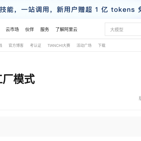
云市场
伙伴
服务
了解阿里云
践
官方博客
考认证
TIANCHI大赛
活动广场
下载
AI 特惠
数据与 API
成为产品伙伴
企业增值服务
最佳实践
价格计算器
AI 场景体
基础软件
产品伙伴合
阿里云认证
市场活动
配置报价
大模型
自助选配和估算价格
新方式
睿译宝，AI翻译排版一步到位
智启 AI 普惠权益
产品生态集成认证中心
企业支持计划
云上春晚
域名与网站
千问官方 MaaS 平台，为开发者和 Agent 而生，新用户赠送 1 亿 + tokens 额度
Qwen Aud
AI Coding
阿里云Maa
2026 阿里云
云服务器 E
为企业打
数据集
Windows
大模型认证
模型
NEW
NEW
工厂模式
交付可用成果
值低价云产品抢先购
上传文档即自动完成翻译和格式还原
至高享 1亿+免费 tokens，加速 Al 应用落地
提供智能易用的域名与建站服务
智能编程，一键
安全可靠、
产品生态伙伴
专家技术服务
云上奥运之旅
弹性计算合作
阿里云中企出
手机三要素
宝塔 Linux
全部认证
价格优势
有专属领域专家
GLM-5.2：长任务时代开源旗舰模型
阿里云 OPC 创新助力计划
千问大模型
即刻拥有 DeepS
AI 电商营销
对象存储 O
大模型
产品生态伙伴工作台
企业增值服务台
云栖战略参考
云存储合作计
云栖大会
身份实名认证
CentOS
训练营
推动算力普惠，释放技术红利
最高返9万
多领域专家智能体,一键组建 AI 虚拟交付团队
快速构建应用程序和网站，即刻迈出上云第一步
至高百万元 Token 补贴，加速一人公司成长
多元化、高性能、安全可靠的大模型服务
真正可用的 1M 上下文,一次完成代码全链路开发
轻松解锁专属 Dee
从图文生成到
云上的中国
数据库合作计
活动全景
短信
Docker
图片和
站式影视创作平台
Hermes Agent，打造自进化智能体
Token Plan 模型订阅计划
数字证书管理服务（原SSL证书）
5 分钟轻松部署
AI 广告创作
无影云电脑
企业成长
NEW
信息公告
看见新力量
云网络合作计
OCR 文字识别
JAVA
证享300元代金券
可视化编排打通从文字构思到成片全链路闭环
全托管，含MySQL、PostgreSQL、SQL Server、MariaDB多引擎
自主进化，持久记忆，越用越聪明
Qwen3.8-Max 首发尝鲜，限时加量 10 倍，夜间低至2折
实现全站HTTPS，呈现可信的WEB访问
图文、视频一
随时随地安
魔搭 Mode
Kimi-K3
HappyHors
NEW
loud
服务实践
官网公告
金融模力时刻
Salesforce O
版
发票查验
全能环境
Claude Code + GStack 打造工程团队
千问办公，限时限量积分加倍
Qoder
低代码高效构
AI 建站
短信服务
型
NEW
作计划
Kimi 最新旗舰模型，长程编程与推理利器
让文字生成流
计划
创新中心
魔搭 ModelSc
健康状态
理服务
让AI从“聊天伙伴”进化为能干活的“数字员工”
安装技能 GStack，拥有专属 AI 工程团队
你的AI工作搭子，覆盖日常办公高频场景
面向真实软件的智能体编程平台
0 代码专业建
客户案例
天气预报查询
操作系统
态合作计划