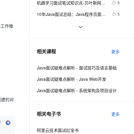
安全
机器学习面试笔试知识点-贝叶斯网络
我要投诉
e-1.1-I2V
Cosyvoice-V3-Flash
5
PolarDB
上云场景组合购
Milvus 弹性伸缩功能新增节
伴
(Bayesian Network) 、马尔科夫
漫剧创作，剧本、分镜、视频高效生成
100%兼容MySQL、PostgreSQL，兼容Oracle，支持集中和分布式
覆盖90%+业务场景，专享组合折扣价
点支持范围
畅自然，细节丰富
高表现力语音合成大模型，语音克隆听感自然
VPN
10年Java面试总结：Java程序员面试
5
(Markov) 和主题模型(T M)1
必备的面试技巧
ernetes 版 ACK
云聚AI 严选权益
AI 原生数据库服务发布
SSL 证书
给面试官上一课：HTTPS是先进行
17
2V
Fun-ASR
性工作推
，一键激活高效办公新体验
理容器应用的 K8s 服务
精选AI产品，从模型到应用全链提效
Agent 数据网关
TCP三次握手，再进行TLS四次握手
文戏情感细腻自然，动作戏激烈拳拳到肉，实现更强表演能力
支持中英文自由切换，具备更强的噪声鲁棒性
堡垒机
揭秘CSS布局神器：vw/vh、rem、%
6
AI 用量加速计划
云原生数据库 PolarDB
与px大PK，掌握它们，让你的网页设
防火墙
、识别商机，让客服更高效、服务更出色。
Google 历年笔试面试30题
新老同享，达量后返
Agentic Database 发布
9
相关课程
计秒变高大上，面试难题迎刃而解！
更多
主机安全
应用
Java面试疑难点解析 - 面试技巧及语言基础
千问办公
NEW
AI 应用及服务市场
的智能体编程平台
一站式AI生产力平台
Java面试疑难点解析 - Java Web开发
AI 应用
伶鹊
Java面试疑难点解析 - 系统架构及项目设计
企业级人与Agent协作平台，接入和调度多个数字员工
智能客服平台，对话机器人、对话分析、智能外呼
大模型
创建的对
大模型服务平台百炼 - 全妙
自然语言处理
相关电子书
更多
应用创作平台
多模态内容创作工具，已接入 DeepSeek
数据标注
机器学习
阿里云技术面试红宝书