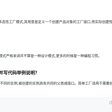
Deepseek-v4-pro
HappyHors
同享
万小智 AI 建站低至 15元/月
Qoder CN
AI 短剧/漫剧
云原生数据库 
快递物流查询
WordPress
成为服务伙
高校合作
点，立即开启云上创新
覆盖公网/内网、递归/权威、移动APP等全场景解析服务
送.CN域名，送备案服务码
基于千问大模型等，支持代码智能生成、研发智能问答
AI助力短剧
态智能体模型
旗舰 MoE 大模型，百万上下文与顶尖推理能力
图生视频，流
Ubuntu
服务生态伙伴
云工开物
企业应用
Works
Night Plan 支持 Qwen 3.8-Max
云原生大数据计算服务 MaxCompute
AI 办公
容器服务 Kub
NEW
GLM-5.2
Wan2.7-T
函数模式或多态性工厂模式,其用意是定义一个创建产品对象的工厂接口,将实际创建
Red Hat
30+ 款产品免费体验
Data Agent 驱动的一站式 Data+AI 开发治理平台
夜间 5 折，Qwen/Meoo/TokenPlan 客户专享
面向分析的企业级SaaS模式云数据仓库
AI智能应用
提供一站式管
科研合作
视觉 Coding、空间感知、多模态思考等全面升级
1M上下文，专为长程任务能力而生
ERP
堂（旗舰版）
SUSE
智能客服
CRM
防护产品
2个月
自动承接线索
建站小程序
OA 办公系统
AI 应用构建
大模型原生
力提升
模式严格来讲并不算是一种设计模式,更多的时候是一种编程习惯。
财税管理
模板建站
Qoder
大模型服务平台百炼-应用模版
HOT
NEW
面向真实软件
个人版上线、团队版降价；千问3.8-Max首发发尝鲜
丰富多元化的应用模版和解决方案
400电话
定制建站
？并写代码举例说明？
万有无界
大模型服务平台百炼-智能体
方案
广告营销
模板小程序
的模型效果
灵活可视化地构建企业级 Agent
回不同的实例,被创建的实例具有共同的父类或接口。简单工厂适用于需要
定制小程序
秒悟
人工智能平台 PAI
APP 开发
云端极速 AI 
新一代 AI 视频生成模型，深度适配广告营销等场景
AI Native 的算法工程平台，一站式完成建模、训练、推理服务部署
建站系统