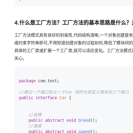
4.什么是工厂方法？工厂方法的基本思路是什么
工厂方法模式具有良好的封装性,代码结构清晰,一个对象创建是
或约束字符串即可,不用知道创建对象的过程如何,降低了模块间
具体的工厂类或扩展一个工厂类,就可以适应变化。工厂方法模式
关心。
package
 com.test;

//通过一个接口定义一个Car 同时为其定义相关的三个接口
public
interface
Car
 {

//品牌 
public
abstract
void
brand
()
; 

//速度
public
abstract
void
speed
()
; 
