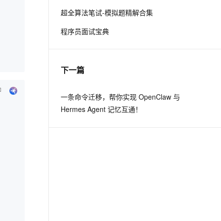
超全算法笔试-模拟题精解合集
息提取
与 AI 智能体进行实时音视频通话
程序员面试宝典
从文本、图片、视频中提取结构化的属性信息
构建支持视频理解的 AI 音视频实时通话应用
t.diy 一步搞定创意建站
构建大模型应用的安全防护体系
通过自然语言交互简化开发流程,全栈开发支持
通过阿里云安全产品对 AI 应用进行安全防护
下一篇
一条命令迁移，帮你实现 OpenClaw 与
Hermes Agent 记忆互通！