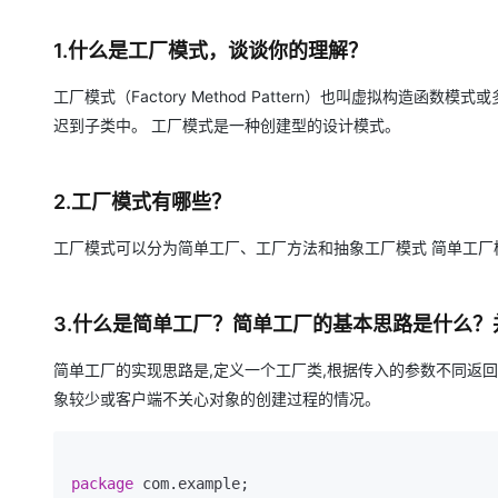
存储
天池大赛
Qwen3.7-Plus
云解析DNS
解决方案免费试用 新老
电子合同
最高领取价值200元试用
能看、能想、能动手的多模
安全
网络与CDN
1.什么是工厂模式，谈谈你的理解？
AI 算法大赛
畅捷通
大数据开发治理平台 Data
AI 产品 免费试用
网络
安全
云开发大赛
Qwen3-VL-Plus
工厂模式（Factory Method Pattern）也叫虚拟构造
Tableau 订阅
1亿+ 大模型 tokens 和 
迟到子类中。 工厂模式是一种创建型的设计模式。
可观测
入门学习赛
中间件
AI空中课堂在线直播课
云防火墙
140+云产品 免费试用
上云与迁云
云原生的云上边界网络安全
产品新客免费试用，最长1
数据库
2.工厂模式有哪些？
生态解决方案
大模型服务
企业出海
大模型ACA认证体验
大数据计算
助力企业全员 AI 认知与能
工厂模式可以分为简单工厂、工厂方法和抽象工厂模式 简单工厂
行业生态解决方案
千问AI平台-Token Plan
政企业务
媒体服务
开发者生态解决方案
企业服务与云通信
3.什么是简单工厂？简单工厂的基本思路是什么
千问AI平台-模型体验
AI 开发和 AI 应用解决
在线体验全尺寸、多种模态
域名与网站
简单工厂的实现思路是,定义一个工厂类,根据传入的参数不同返
Happy 系列大模型
象较少或客户端不关心对象的创建过程的情况。
终端用户计算
Serverless
package
 com.example;

开发工具