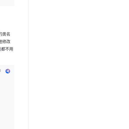
的类名
地修改
类都不用