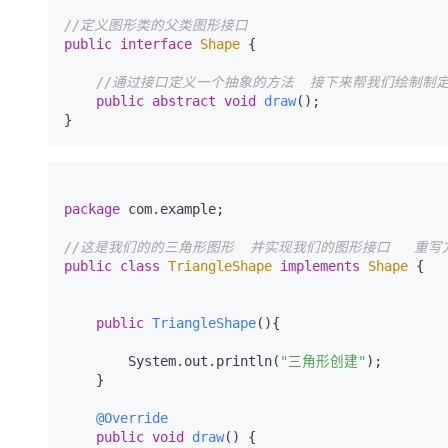
大模型解决方案
//定义图形类的父类图形接口
迁移与运维管理
public
interface
Shape
 {

快速部署 Dify，高效搭建 
专有云
//通过接口定义一个抽象的方法  接下来帮我们绘制制
public
abstract
void
draw
()
;

10 分钟在聊天系统中增加
package
 com.example;

//这是我们的的三角形图形  并实现我们的图形接口   重写
public
class
TriangleShape
implements
Shape
 {

public
TriangleShape
()
{

        System.out.println(
"三角形创建"
);

    }

@Override
public
void
draw
()
 {
