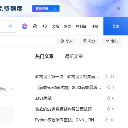
文档
备案
控制台
注册
登录
个人
积分
发布
验
作计划
器
AI 活动
专业服务
服务伙伴合作计划
开发者社区
加入我们
产品动态
服务平台百炼
阿里云 OPC 创新助力计划
热门文章
最新文章
一站式生成采购清单，支持单品或批量购买
io：打造专属 AI 语音助手
S产品伙伴计划（繁花）
峰会
CS
造的大模型服务与应用开发平台
一句话生成原生可编辑精美 PPT 文稿
AI 生产力先锋
Al MaaS 服务伙伴赋能合作
域名
博文
Careers
至高可申请百万元
Qwen3.8-Max 模型上线
开启高性价比 AI 编程新体验
弹性可伸缩的云计算服务
Qwen-Audio-3.0-Realtime 端到端实时语音角色扮演
输入一句话想法, 轻松生成专业的 PPT
先锋实践拓展 AI 生产力的边界
Token 补贴，五大权
计划
海大会
伙伴信用分合作计划
商标
问答
社会招聘
架构设计第一讲：架构设计相关面试
11
益加速 OPC 成功
eek-V4-Pro
SS
一键部署幻兽帕鲁游戏服务器
飞天发布时刻
HOT
Open Search 向量检索版支
划
备案
电子书
校园招聘
题汇总
pSeek-V4-Pro
视频创作，一键激活电商全链路生产力
稳定、安全、高性价比、高性能的云存储服务
一键购买专属联机服务器，轻松开启游戏
所见，即是所愿
持视频检索 Pipeline 功能
更多支持
【前端vue2面试题】2023前端最新版
1
版权
划
公司注册
镜像站
视频生成
语音识别与合成
vue模块，高频17问(上)
专属 QwenPaw
漫剧工坊：一站式动画创作平台
AI 实训营
HOT
应用身份服务 (IDaaS)
Java面试
6
合作伙伴培训与认证
划
上云迁移
站生成，高效打造优质广告素材
全接入的云上超级电脑
从聊天伙伴进化为能主动干活的本地数字员工
快速生产连贯的高质量长漫剧
从基础到进阶，Agent 创客手把手教你
OpenClaw 管理能力上线
lScope
我要反馈
e-1.1-T2V
Qwen3-TTS-Flash
微软的22道数据结构算法面试题
9
查询合作伙伴
n Alibaba Cloud ISV 合作
代维服务
建企业门户网站
10 分钟搭建微信、支付宝小程序
MaxCompute MaxFrame 提
畅细腻的高质量视频
离线语音合成大模型，多语言方言自适应，低延迟高稳定
创新加速
Python深度学习面试：CNN、RNN
ope
登录合作伙伴管理后台
12
我要建议
站，无忧落地极速上线
以可视化方式快速构建移动和 PC 门户网站
国内短信简单易用，安全可靠，秒级触达，全球覆盖200+国家和地区。
高效部署网站，快速应用到小程序
供自动弹性内存功能
与Transformer详解