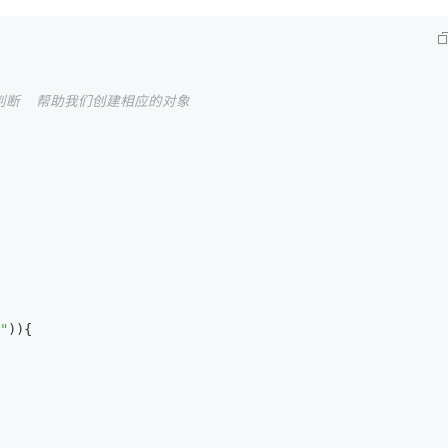
判断  帮助我们创建相应的对象
"
)){
