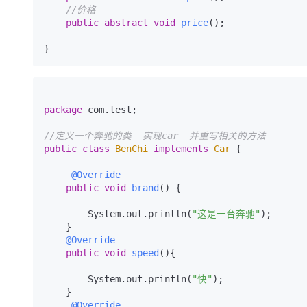
//价格 
public
abstract
void
price
()
; 

package
 com.test;

//定义一个奔驰的类  实现car  并重写相关的方法
public
class
BenChi
implements
Car
 {

@Override
public
void
brand
()
 {

        System.out.println(
"这是一台奔驰"
);

    } 

@Override
public
void
speed
()
{

        System.out.println(
"快"
); 

    }

@Override