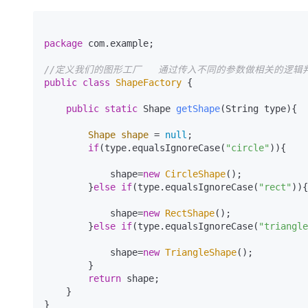
package
 com.example;

//定义我们的图形工厂   通过传入不同的参数做相关的逻辑
public
class
ShapeFactory
 {

public
static
 Shape 
getShape
(String type)
{

Shape
shape
=
null
;

if
(type.equalsIgnoreCase(
"circle"
)){

            shape=
new
CircleShape
();

        }
else
if
(type.equalsIgnoreCase(
"rect"
)){

            shape=
new
RectShape
();

        }
else
if
(type.equalsIgnoreCase(
"triangle
            shape=
new
TriangleShape
();

        }

return
 shape;

    }
