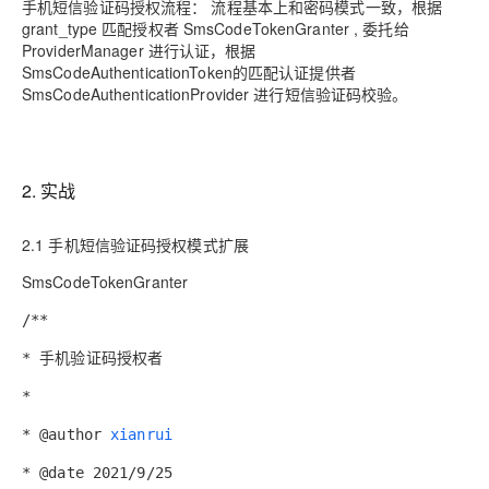
ModelScope
用
手机短信验证码授权流程： 流程基本上和密码模式一致，根据
T2V
ASR
报
蓝
千
伴
Agentic
上
站
据
告
能
态
据
SSL
务
AI
grant_type 匹配授权者 SmsCodeTokenGranter , 委托给
查
凌
问
培
Database 发
奥
库
平
Salesforce
小
Qoder
库
证
迁移与运维管理
实
办
ProviderManager 进行认证，根据
询
解
OA
研
办
训
布
运
合
文戏情感细腻
支持中英
台
On
CN
PolarDB
高
书
践
程
公
SmsCodeAuthenticationToken的匹配认证提供者
决
究
公，
与
之
作
PAI
Alibaba
专有云
基于千问大模型等，
100%兼容MyS
校
快
序
SmsCodeAuthenticationProvider 进行短信验证码校验。
电
AI智能应用
方
报
限
认
旅
计
堡
Cloud
创
大
递
合
子
案
告
时
证
模
划
垒
Consulting
新
一站式AI开发、训练和推
云
容
物
智
合
云
免
型
作
大
AI
大模
与
限
机
Partner 合
中
原
器
流
能
同
查
栖
费
云
白
量
模
模
应
型原
作计划
心
云
生
服
查
客
询
战
试
网
防
皮
积
2. 实战
板
云
解
型
用
生应
大
务
畅
询
服
合
略
用
络
火
书
AI
分
建
工
析
数
Kubernetes
服
构
用
捷
作
参
自动承接线索
新
合
墙
大
加
站
开
DNS
据
版
通
2.1 手机短信验证码授权模式扩展
务
建
伙
考
老
作
模
倍
物
企
计
ACK
覆盖公网/内网、递归/权威
主
Qoder
千
伴
同
定
计
型
NEW
SmsCodeTokenGranter
Tableau
算
业
提供一站式管理容
云
AI
机
问
HOT
享
制
划
科
销
你的AI工作搭子，
订阅
大
服
登
应
上
安
办
活
建
研
售
最高领取价值200元试用
/**
千
大
数
务
录
的
Salesforce
全
公
用
面向真实软件
站
合
与
万
动
AI空
问
模
据
MaxCompute
合
中
On
NEW
作
* 手机验证码授权者
AI
服
小
中课
AI
型
开
面向分析的企业级Sa
作
国
模
Alibaba
万
产
务
智
堂在
平
服
AI
发
AI
伙
*
板
Cloud ISV
有
一站式A
品
生
AI
线直
台-
务
ERP
生
治
看
应
伴
小
合作计划
无
免
态
建
播课
Token
平
产
理
* @author
xianrui
见
管
程
用
界
伶
费
合
站
CRM
堂
Plan
台
力
平
新
理
序
鹊
试
作
及
低
（旗
* @date 2021/9/25
百
NEW
先
台
成
力
后