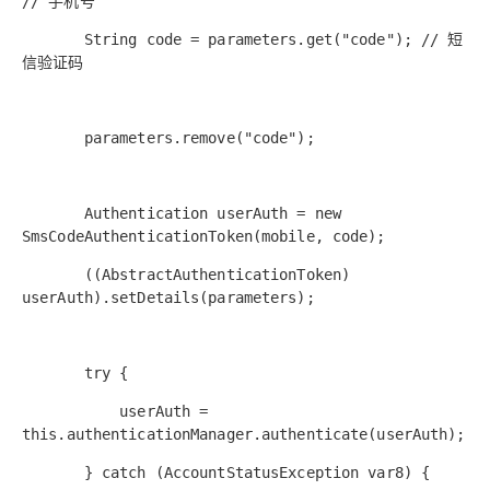
// 手机号
String code = parameters.get("code"); // 短
信验证码
parameters.remove("code");
Authentication userAuth = new
SmsCodeAuthenticationToken(mobile, code);
((AbstractAuthenticationToken)
userAuth).setDetails(parameters);
try {
userAuth =
this.authenticationManager.authenticate(userAuth);
} catch (AccountStatusException var8) {