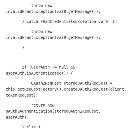
throw new
InvalidGrantException(var8.getMessage());
} catch (BadCredentialsException var9) {
throw new
InvalidGrantException(var9.getMessage());
}
if (userAuth != null &&
userAuth.isAuthenticated()) {
OAuth2Request storedOAuth2Request =
this.getRequestFactory().createOAuth2Request(client,
tokenRequest);
return new
OAuth2Authentication(storedOAuth2Request,
userAuth);
} else {