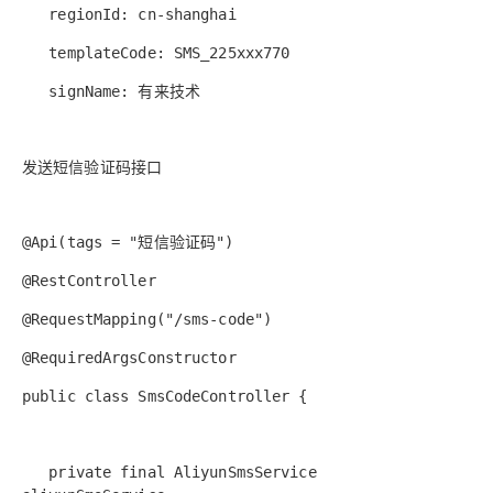
regionId: cn-shanghai
templateCode: SMS_225xxx770
signName: 有来技术
发送短信验证码接口
@Api(tags = "短信验证码")
@RestController
@RequestMapping("/sms-code")
@RequiredArgsConstructor
public class SmsCodeController {
private final AliyunSmsService