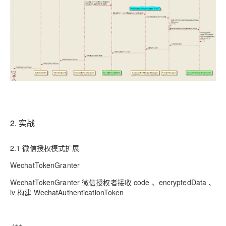
2. 实战
2.1 微信授权模式扩展
WechatTokenGranter
WechatTokenGranter 微信授权者接收 code 、encryptedData 、
iv 构建 WechatAuthenticationToken