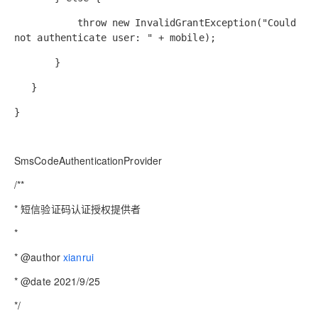
throw new InvalidGrantException("Could
not authenticate user: " + mobile);
}
}
}
SmsCodeAuthenticationProvider
/**
* 短信验证码认证授权提供者
*
* @author
xianrui
* @date 2021/9/25
*/