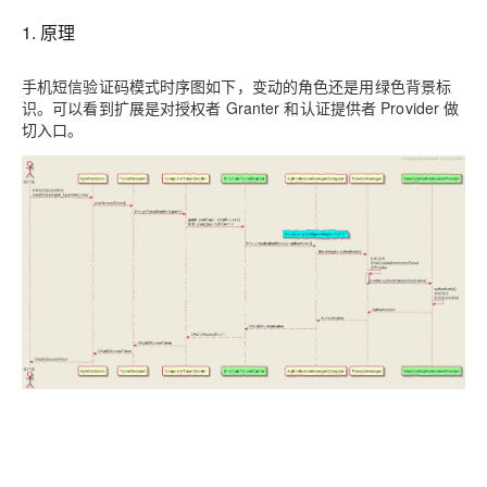
存储
服
频
与
询
全
营
认
管
势
务 (IDaaS)
伙伴
企
赋能
园
里
程
云
发
子
大
大
存
云
Max
K3
伙
专
部
务
生
销
合
证
JAVA
1. 原理
理
身
公
OpenClaw
计划
出
合作
招
模
云
安全
序
计
大
书
官
模
储
聚
网络与CDN
大模型服务与应用平台
伴
家
HOT
NEW
认
中
从图文生成到
成
成
份
司
型
管理能力上
（繁
海
聘
OPC
算
赛
方
型
OSS
AI
技
全
证
推动算力普惠，释放
心
自
伙
实
注
线
花）
大
Salesforce
镜
创
网络
手机短信验证码模式时序图如下，变动的角色还是用绿色背景标
轻
推
严
安全
术
大
稳定、安全、高
能
AI
助
智能体时代全能旗舰模型
Kimi 最新旗舰模
管理和优化成本
伴
名
册
会
国际版订
技
入
像
销
新
模
识。可以看到扩展是对授权者 Granter 和认证提供者 Provider 做
训
量
荐
选
产
服
多元化、高性能、安
环
广
服
弹
信
认
型
阅
术
MaxCompute
门
站
助
可观测
切入口。
练
应
返
售
权
HappyHorse-
Qwen3-
品
务
无
中间件
境
告
上
务
性
云
用
证
领
MaxFrame 提
学
力
营
用
现
益
1.1-
TTS-
数
生
影
伙
创
云
计
栖
分
友
先
供自动弹性内
习
计
Qwen3.7-
Deepseek-
上云与迁云
企
操
服
计
T2V
Flash
字
态
云
精选AI
数据库
在
作
短
迁
伴
我
算
大
合
盟
存功能
赛
划
Plus
v4-
业
作
务
划
证
伙
电
线
信
移
图文、视频一
合
会
作
天
稳
合
信
要
pro
企业出海
增
至高百万元 Token
系
器
书
伴
脑
AI
推荐新用户得奖励，单订单
服
大数据计算
让文字生成流
离线语音
作
计
域
定
作
Milvus 弹性
息
反
值
统
管
用
快速构建应用程序和网站，
OCR
代
务
随时随地安全接
能看、能想、能动手的多模
活
AI
最
计
划
可
伸缩功能新
Token
产
服
政企业务
计
公
馈
云
理
量
文字
维
旗舰 MoE 大模型
媒体服务
动
观
建
划
靠
佳
WordPress
增节点支持
Plan
品
务
工
云
工
服
加
识别
服
划
短
告
全
测
站
范围
实
HappyHorse-
Cosyvoi
模
生
台
单
数
开
务
速
务
信
更
我
企业服务与云通信
云
景
云
安
0 代码专业建
Ubuntu
Qwen3-
1.1-
V3-
型
态
发
服
践
据
物
（原
计
服
要
存
全
无
多
官
VL-
GLM-
I2V
Flash
订
伙
AI 原生数据
票
务
库
SSL
划
Tuya
务
高校专属算力普惠，学生认
建
储
域名与网站
合
Red
影
网
AI
企
支
Plus
5.2
安
阅
伴
库服务发布
查
魔
RDS
证
物联
云
新老同享
议
合
规
国内短信简单易
Hat
生
公
短
短
业
持
计
工
Agent 数据
验
全
书）
网平
搭
全托管，含MySQL、Postgr
上
图生视频，流
高表现力
作
终端用户计算
态
告
剧/
信
划
作
网关
成
我
免
视觉 Coding、空间感
1M上下文，专为长
台阿
分
SUSE
实现全站HTTPS，
春
云
计
合
ModelSco
漫
天
专
台
NEW
合
要
里云
析
人
长
晚
健
费
原
划
Serverless
作
剧
气
区
作
云原生数据
Qwen3.8-Max 
投
版
师
工
Qoder
康
生
计
试
VPN
魔搭
AI助力短剧
Wan2.7-
Fun-
预
建
伙
库 PolarDB
云
诉
数
报
智
状
数
开发工具
面向真实软件的智能
划
服