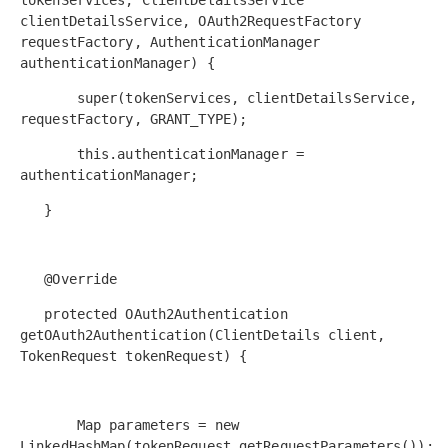
tokenServices, ClientDetailsService
clientDetailsService, OAuth2RequestFactory
requestFactory, AuthenticationManager
authenticationManager) {
super(tokenServices, clientDetailsService,
requestFactory, GRANT_TYPE);
this.authenticationManager =
authenticationManager;
}
@Override
protected OAuth2Authentication
getOAuth2Authentication(ClientDetails client,
TokenRequest tokenRequest) {
Map parameters = new
LinkedHashMap(tokenRequest.getRequestParameters());