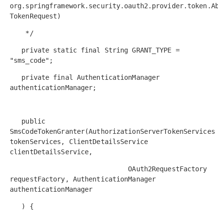
工
据
org.springframework.security.oauth2.provider.token.A
发
智
标
TokenRequest)
者
能
注
生
平
*/
态
台
机
解
PAI
器
private static final String GRANT_TYPE =
决
学
"sms_code";
AI Native 的
方
习
案
private final AuthenticationManager
authenticationManager;
AI
大模型解决方
开
案
发
public
和
快
10
多
与
SmsCodeTokenGranter(AuthorizationServerTokenServices
AI
速
分
模
AI
tokenServices, ClientDetailsService
应
部
钟
态
智
用
clientDetailsService,
署
微
数
能
解
OAuth2RequestFactory
Dify，
调：
据
体
决
requestFactory, AuthenticationManager
高
让
信
进
方
效
0.6B
息
行
authenticationManager
案
搭
模
提
实
) {
建
型
取
时