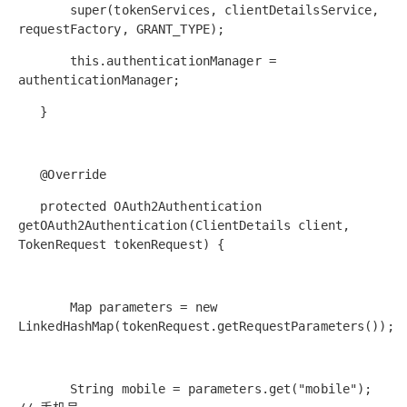
AI
媲
音
从文本、图片
super(tokenServices, clientDetailsService,
应
美
视
requestFactory, GRANT_TYPE);
用
235B
频
超
模
通
强
依托云原生高可用架构,实现
this.authenticationManager =
型
话
辅
authenticationManager;
10
助，
用1%尺寸在特定领
构建支持
分
Bolt.diy
}
钟
即
一
构
在
刻
步
建
聊
拥
搞
大
@Override
天
有
定
模
系
DeepSeek-
创
型
protected OAuth2Authentication
统
R1
意
应
getOAuth2Authentication(ClientDetails client,
中
满
建
用
TokenRequest tokenRequest) {
增
血
站
的
加
版
安
通过自然语言
一
全
多种方案随心选，轻松解
Map parameters = new
个
防
LinkedHashMap(tokenRequest.getRequestParameters());
AI
护
助
体
手
系
在企业官网、通讯软件中为客
通过阿里
String mobile = parameters.get("mobile");