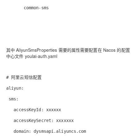
common-sms
其中 AliyunSmsProperties 需要的属性需要配置在 Nacos 的配置
中心文件 youlai-auth.yaml
# 阿里云短信配置
aliyun:
sms:
accessKeyId: xxxxxx
accessKeySecret: xxxxxxx
domain: dysmsapi.aliyuncs.com