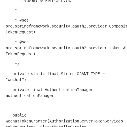
* 匹配逻辑详见下面的两个方法
*
* @see
org.springframework.security.oauth2.provider.Composi
TokenRequest)
* @see
org.springframework.security.oauth2.provider.token.A
TokenRequest)
*/
private static final String GRANT_TYPE =
"wechat";
private final AuthenticationManager
authenticationManager;
public
WechatTokenGranter(AuthorizationServerTokenServices