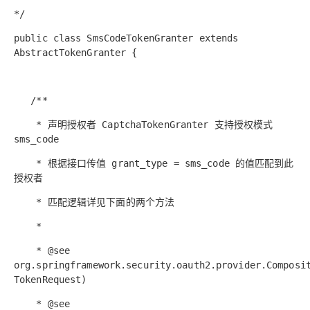
OA
企业级人与Ag
用
计
至
舰
炼-
服
锋
DataWorks
量
定
为
台
办
*/
智能客服
划
15
1亿+ 大模型 tokens 和 
版）
应
个人版上线、团队版降价；千
务
先锋实践拓展 
制
Data Agent 驱动的一站式
服
公
秒
元/
用
金
小
市
public class SmsCodeTokenGranter extends
系
悟
大
务
140+云
月
模
融
千
飞
云
程
AbstractTokenGranter {
场
生
统
模
产
版
伙
送.CN域名，送备案
模
问
天
防
序
型
态
云端极速 AI 
品
力
AI
丰富多元化的应用模
发
伴
火
财
服
免
Night
解
时
平
APP
布
墙
税
务
费
/**
Plan
刻
AI
台-
大
开发
时
决
云原生的云上边界网络安全
管
平
试
支
应
模
模
刻
方
理
服
* 声明授权者 CaptchaTokenGranter 支持授权模式
台
客
用
建
持
用
型
型
所见，即是所
案
务
百
sms_code
户
站
Qwen
产品新客免费试用，最长1
体
服
400
生
炼
案
大
系
3.8-
验
务
电
AI
* 根据接口传值 grant_type = sms_code 的值匹配到此
态
-
例
模
统
大
Max
平
话
实
授权者
伙
全
型
模
台
行
NEW
在线体验全尺寸、多种模态
训
伴
妙
型
百
业
广
夜间 5 折，Qwen/Me
营
* 匹配逻辑详见下面的两个方法
自
多模态内
ACA
炼-
生
告
Happy
从基础到进阶，
然
认
*
智
态
营
系
语
证
能
解
销
列
言
* @see
体
体
决
大
处
org.springframework.security.oauth2.provider.Composi
验
方
模
灵活可视化地构建企业级
理
TokenRequest)
案
助力企业全员 AI 认知与能
型
人
新一代 AI 视频生成模型
数
* @see
开