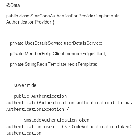
@Data
public class SmsCodeAuthenticationProvider implements
AuthenticationProvider {
private UserDetailsService userDetailsService;
private MemberFeignClient memberFeignClient;
private StringRedisTemplate redisTemplate;
@Override
public Authentication
authenticate(Authentication authentication) throws
AuthenticationException {
SmsCodeAuthenticationToken
authenticationToken = (SmsCodeAuthenticationToken)
authentication;