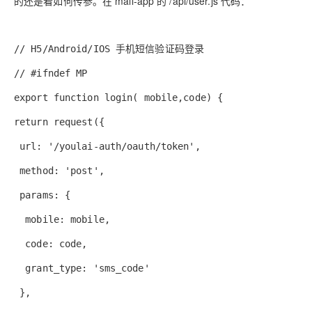
的还是看如何传参。在 mall-app 的 /api/user.js 代码：
// H5/Android/IOS 手机短信验证码登录
// #ifndef MP
export function login( mobile,code) {
return request({
url: '/youlai-auth/oauth/token',
method: 'post',
params: {
mobile: mobile,
code: code,
grant_type: 'sms_code'
},