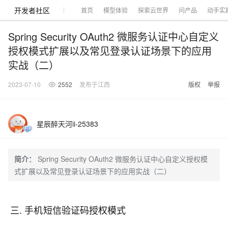
开发者社区
首页
模型体验
探索云世界
问产品
动手实
Spring Security OAuth2 微服务认证中心自定义
授权模式扩展以及常见登录认证场景下的应用
实战（二）
大模型
产品
解决方案
权益
定价
云市场
伙伴
服务
了解阿里云
2023-07-10
2552
发布于江西
版权
举报
产品动态
精
精选解决方案
普
产
精
成
售
为
AI
价
数
成
企
天
AI
配
基
产
阿
市
创
专
服
开
加
千问AI平台
大模型
阿里云 OPC
选
惠
品
选
为
前
什
特
格
据
为
业
池
场
置
础
品
里
场
新
业
务
发
入
创新助力计
千问办公，解锁你的工作
千问官方 MaaS 平台
睿译宝，AI翻译排
Qwen Audio：打造专属 AI 语音助手
为企业打
一句话生成原生可编辑精美 PPT 文稿
NEW
NEW
Qwen3.8-
产
上
定
商
销
咨
么
惠
计
与
产
增
大
景
报
软
伙
云
活
加
服
伙
者
我
划
企业级Agent产品，直接交付可用成果
Max 模型上
上传文档即自动完成翻译和格式还原
Qwen-Audio-3.0-Realtime 端到端实时语音角色扮演
输入一句话想法, 轻松生成专业的 PPT
品
云
价
城
售
询
选
算
API
品
值
赛
体
价
件
伴
认
动
速
务
伴
社
们
星辰醉天河ii-25383
线
至高可申
智
伙
择
器
伙
服
验
器
合
证
合
区
Agency Agents：拥有专属领域专家
GLM-5.2：长任务时代开源旗舰模型
即刻拥有 DeepSeek-V4-Pro
一键部
HOT
大模型
启
精选产品
精选解决方案
大
普
在
域
云
2026
上
请百万元
数
伴
阿
伴
务
作
作
多领域专家智能体,一键组建 AI 虚拟交付团队
Open
真正可用的 1M 上下文,一次完成代码全链路开发
轻松解锁专属 DeepSeek-V4-Pro
一键购买专属联机服务器，轻松开启游戏
了解云产品的定价详情
AI
模
惠
线
名
服
阿里
云
据
AI
网
AI
Windows
域
Careers
简介：
Spring Security OAuth2 微服务认证中心自定义授权模
Token 补
里
计
计
Search 向量
普
自助选配和估算价格
一站式生成采
人工智能与机器学习
AI
型
上
服
与
务
云峰
场
集
Coding
站
算
名
分
产
企
大
博
式扩展以及常见登录认证场景下的应用实战（二）
云
HappyHorse 打造一站式影视创作平台
Hermes Agent，打造自进化智能体
5 分钟轻松部署
划
划
漫剧工坊：一站式动画创作平台
贴，五大
检索版支持
HOT
惠
服
云
务
网
器
会
景
宝塔
社
建
法
文本
图
语
智能编程，一键
销
品
业
模
文
云
视频检索
可视化编排打通从文字构思到成片全链路闭环
自主进化，持久记忆，越用越聪明
从聊天伙伴进化为能主动干活的本地数字员工
快速生产连贯的高质量长漫剧
权
手
权益加速
计算
互联网应用开发
务
官
站
ECS
组
Linux
商
会
设
大
伙
生
支
型
生成
片
音
Pipeline 功
益
阿里
阿
Al
上
价
机
平
方
合
标
招
提供智能易用的域名
安全可靠、弹性
OPC 成
赛
问
AI
伴
态
持
认
能
售
快速拥有专属 OpenClaw
Claude Code + GStack 打造工程团队
和
低代码高效构建企业门户网站
识
10 分钟搭建微信、支付宝小程序
云
里
MaaS
三
CentOS
至高享 1亿+免费 tok
大数据
台
力
购
容器
成
多
什
格
聘
三. 手机短信验证码授权模式
答
电
集
计
证
功
MaaS
云
服务
让AI从“聊天伙伴”进化为能干活的“数字员工”
要
安装技能 GStack，拥有专属 AI 工程团队
以可视化方式快速构建移动和 PC 门户网站
备
高效部署网站，快速应用到小程序
后
视
别
百
荐
端
么
云
千
对
覆盖90
咨
本
优
商
成
划
Docker
应用身份服
产品
中
伙伴
素
案
校
阿
现代化应用
炼
小
是
开
电
问
象
Qwen3.8-
Kimi-
云服务器38元/年起，超