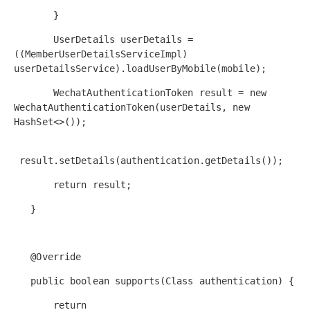
}
UserDetails userDetails =
((MemberUserDetailsServiceImpl)
userDetailsService).loadUserByMobile(mobile);
WechatAuthenticationToken result = new
WechatAuthenticationToken(userDetails, new
HashSet<>());
result.setDetails(authentication.getDetails());
return result;
}
@Override
public boolean supports(Class authentication) {
return