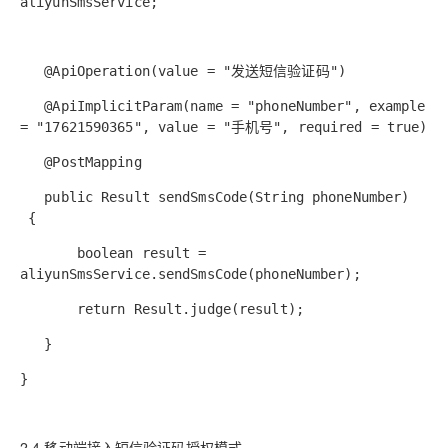
aliyunSmsService;
@ApiOperation(value = "发送短信验证码")
@ApiImplicitParam(name = "phoneNumber", example
= "17621590365", value = "手机号", required = true)
@PostMapping
public Result sendSmsCode(String phoneNumber)
{
boolean result =
aliyunSmsService.sendSmsCode(phoneNumber);
return Result.judge(result);
}
}
2.4 移动端接入短信验证码授权模式