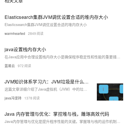
相关文章
Elasticsearch集群JVM调优设置合适的堆内存大小
Elasticsearch集群JVM调优设置合适的堆内存大小
warmhearted
2849
java设置栈内存大小
在Java应用中合理设置栈内存大小是确保程序稳定性和性能的重要措施。通过JVM参数 `-Xss`，可以灵活调整栈内存大小，以适应不同的应用场景。本文介绍了设置栈内存大小的方法、应用场景和注意事项，希望能帮助开发者更好地管理Java应用的内存资源。
蓝易云
972
JVM知识体系学习六：JVM垃圾是什么、GC常用垃圾清除算法、堆内存逻辑分区、栈上分配、对象何时进入老年代、有关老年代新生代的两个问题、常见的垃圾回收器、CMS
这篇文章详细介绍了Java虚拟机（JVM）中的垃圾回收机制，包括垃圾的定义、垃圾回收算法、堆内存的逻辑分区、对象的内存分配和回收过程，以及不同垃圾回收器的工作原理和参数设置。
java冯坚持
1378
Java 内存管理与优化：掌控堆与栈，雕琢高效代码
Java内存管理与优化是提升程序性能的关键。掌握堆与栈的运作机制，学习如何有效管理内存资源，雕琢出更加高效的代码，是每个Java开发者必备的技能。