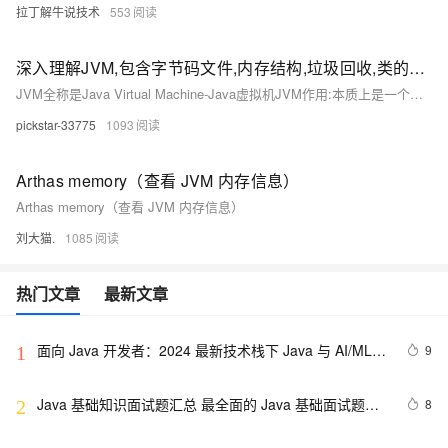
拉丁解牛说技术
553
深入理解JVM,包含字节码文件,内存结构,垃圾回收,类的声明周期,类加载器
JVM全称是Java Virtual Machine-Java虚拟机JVM作用:本质上是一个运行在计算机上的程序,职责是运行Java字节码文件,编译为机器码交由计算机运行类的生命周期概述:类的生命周期描述了一个类加载,使用,卸载的整个过类的生命周期阶段:类的声明周期主要分为五个阶段:加载->连接->初始化->使用->卸载,其中连接中分为三个小阶段验证->准备->解析类加载器的定义:JVM提供类加载器给Java程序去获取类和接口字节码数据类加载器的作用:类加载器接受字节码文件。
pickstar-33775
1093
Arthas memory（查看 JVM 内存信息）
Arthas memory（查看 JVM 内存信息）
刘大猫.
1085
热门文章
最新文章
面向 Java 开发者：2024 最新技术栈下 Java 与 AI/ML 
9
1
融合的实操详尽指南
Java 基础知识面试题汇总 最全面的 Java 基础面试题整
8
2
理