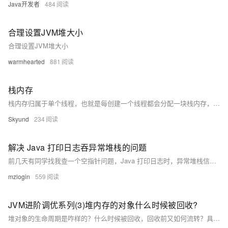
Java开发者
484
合理设置JVM堆大小
合理设置JVM堆大小
warmhearted
881
栈内存
栈内存归属于单个线程，也就是每创建一个线程都会分配一块栈内存，而栈中存储的东西只有本线程可见，属于线程私有。 栈的生命周期与线程一致，一旦线程结束，栈内存也就被回收。 栈中存放的内容主要包括：8大基本类型 + 对象的引用 + 实例的方法
Skyund
234
解决 Java 打印日志吞异常堆栈的问题
前几天有同学找我查一个空指针问题，Java 打印日志时，异常堆栈信息被吞了，导致定位不到出问题的地方。
mzlogin
559
JVM进阶调优系列(3)堆内存的对象什么时候被回收?
堆对象的生命周期是咋样的？什么时候被回收，回收前又如何流转？具体又是被如何回收？今天重点讲对象GC，看完这篇就全都明白了。