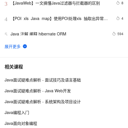
【JavaWeb】一文搞懂Java过滤器与拦截器的区别
8
3
【POI  xls  Java  map】使用POI处理xls  抽取出异常信
4
4
息  --java1.8Group by    ---map迭代  --  设置单元格高度
Java 注解 阐释 hibernate ORM
594
5
java 中的多线程   内部类实现 数据共享 和 Runnable实
4
6
现数据共享
如何提高 Java 高并发程序的性能？
10
7
相关课程
Java面试疑难点解析 - 面试技巧及语言基础
2. Java中的垃圾收集 - GC参考手册
4
8
Java面试疑难点解析 - Java Web开发
poj-1503-java大数相加
3
9
Java面试疑难点解析 - 系统架构及项目设计
Eclipse+Jboss报java.lang.OutOfMemoryError：
1
10
Java编程入门
PermGen space异常的解决办法
Java面向对象编程