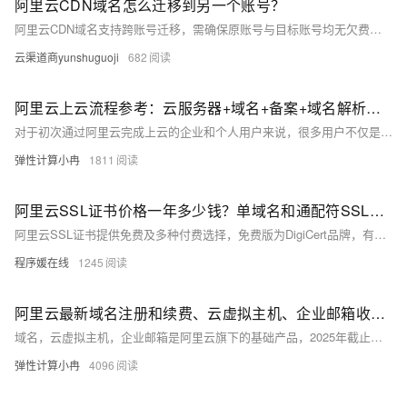
阿里云CDN域名怎么迁移到另一个账号？
阿里云CDN域名支持跨账号迁移，需确保原账号与目标账号均无欠费，且具备相应权限。仅支持单个迁移，需提前处理证书、回源鉴权及监控日志配置，避免业务中断。通过DNS或文件验证完成归属校验后，即可在控制台操作迁入。
云渠道商yunshuguoji
682
阿里云上云流程参考：云服务器+域名+备案+域名解析绑定，全流程图文详解
对于初次通过阿里云完成上云的企业和个人用户来说，很多用户不仅是需要选购云服务器，同时还需要注册域名以及完成备案和域名的解析相关流程，从而实现网站的上线。本文将以上云操作流程为核心，结合阿里云的活动政策与用户系统梳理云服务器选购、域名注册、备案申请及域名绑定四大关键环节，以供用户完成线上业务部署做出参考。
弹性计算小冉
1811
阿里云SSL证书价格一年多少钱？单域名和通配符SSL证书收费价格表
阿里云SSL证书提供免费及多种付费选择，免费版为DigiCert品牌，有效期3个月。付费证书涵盖DV、OV、EV类型，支持DigiCert、GlobalSign等品牌，价格从238元至万元不等，满足不同网站安全需求。
程序媛在线
1245
阿里云最新域名注册和续费、云虚拟主机、企业邮箱收费价格表参考
域名，云虚拟主机，企业邮箱是阿里云旗下的基础产品，2025年截止目前阿里云平台注册.com域名的收费标准是85元，新用户首次注册可享受一定的优惠。本文为大家介绍2025年阿里云在域名注册与续费、云虚拟主机、以及企业邮箱方面的最新收费标准与优惠政策，帮助用户更好的了解自己所需产品的收费标准，以供参考。
弹性计算小冉
4096