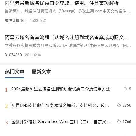
阿里云最新域名优惠口令获取、使用、注意事项解析
最近两年，域名注册管理机构（Verisign）多次上调.com中英文域名注册和续费价格，目前阿里云域名注册价格中，其中.com域名注册收费标准为85元1年，续费收费标准为95元1年。不过，阿里云深知用户的需求，特别为用户提供了多种域名优惠口令。本文将为大家详细介绍阿里云最新域名优惠口令的获取及使用教程和注意事项，帮助大家更好地利用这些优惠，降低域名使用成本。
弹性计算小冉
1533
阿里云域名备案流程（从域名注册到域名备案成功图文详解流程）
本教程以实操形式为阿里云新老用户详细讲解从“注册阿里云账号”、“阿里云账号实名”、“租赁阿里云服务器”、“创建阿里云域名模板”、“注册阿里云域名”、“阿里云域名备案”、“域名备案信息查询”、“阿里云域名解析”一整套流程图文详细讲解。
31074360
2011
热门文章
最新文章
2024最新阿里云域名注册和续费优惠口令及使用方法
9
1
配置DNS支持邮件服务器域名解析，支持别名，反向
7756
2
查找区
函数计算搭建 Serverless Web 应用（二）- 自定义域
6766
3
名