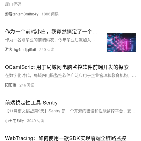
屎山代码
游客tsrksm3mlhq4y
1886
作为一个前端小白，我竟然搞定了一个小程序的交付
作为一名刚毕业的前端码农，今年毕业后就加入了一家初创公司。入职不久便接到了一个小程序开发项目，客户特别强调必须使用小程序原生语言进行开发。由于时间紧迫而合适的后端开发者暂时还没到位，老板决定让我边学边做，承担起整个项目的前后端开发工作。对于初出茅庐的我来说，这无疑是一个巨大的挑战。不仅要掌握一门新的编程语言，还要学习数据库设计、服务器部署等一系列后端技术，任务艰巨。正当我为此感到头疼时，一位前辈向我推荐了极态云。经过一番调研后发现，它简直就是为像我这样缺乏后端经验但又急需快速完成项目的人量身定做的解决方案！
游客rhg4mdjqitfu6
240
OCamlScript 用于局域网电脑监控软件前端开发的探索
在数字化时代，局域网电脑监控软件广泛应用于企业管理和教育机构。OCamlScript 作为新兴技术，在此类软件的前端开发中展现出独特潜力，特别是在网络请求、界面更新及用户交互处理方面。通过合理利用其特性，可构建高效稳定的前端应用，提升用户体验，具有广阔的应用前景。
陌陌谣
246
前端稳定性工具-Sentry
【11月更文挑战第9天】Sentry 是一个开源的错误和性能监控平台，支持多种编程语言和框架。它能够捕获前端应用中的各种错误和性能问题，提供详细的错误信息和用户行为关联，帮助开发团队快速定位和解决问题，优化应用性能。但需注意隐私保护、数据准确性和成本控制。
小王老师呀
3049
WebTracing：如何使用一款SDK实现前端全链路监控