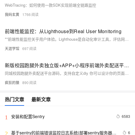
WebTracing：如何使用一款SDK实现前端全链路监控
我码玄黄
1766
前端性能监控：从Lighthouse到Real User Monitoring
**前端性能监控关乎用户体验。Lighthouse是自动化审计工具，评估网页性能、最佳实践、可访问性等，通过CLI或Chrome DevTools使用。RUM则实时监控用户与网站互动，收集性能数据。两者结合，从开发到生产环境，全面优化前端性能，包括资源加载、代码优化、网络性能和用户体验。使用Lighthouse和RUM数据，结合CI/CD，持续改进并设定性能预算，采用SSR、Service Worker、Code Splitting等高级策略，确保高性能和用户满意度。**
天涯学馆
697
新版校园跑腿外卖独立版+APP+小程序前端外卖配送平台源码
同城校园跑腿外卖配送平台源码，支持自定义diy 你可以设计你的页面，设计你自己的风格，支持多校园，独立版本，多商户，有用户端，骑手端，商家端，强大的功能
疯狂的猿
890
热门文章
最新文章
安装和配置Sentry
6583
1
基于sentry的前端错误监控日志系统(部署sentry服务器/
6
2