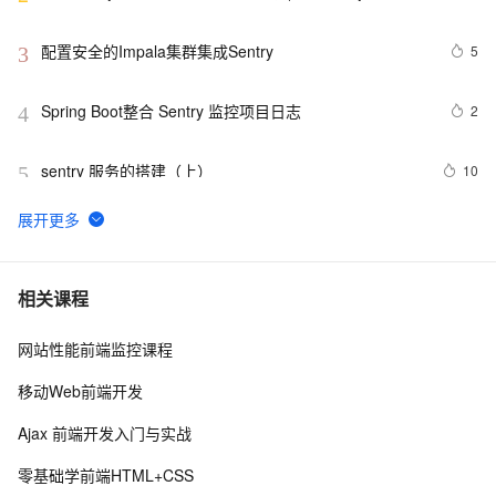
前端项目部署)-让前端最快的定位到生产问题
配置安全的Impala集群集成Sentry
5
3
Spring Boot整合 Sentry 监控项目日志
2
4
sentry 服务的搭建（上）
10
5
Sentry 监控 - Search 搜索查询实战
5
6
Sentry 开发者贡献指南 - 后端服务
7
7
相关课程
(Python/Go/Rust/NodeJS)
网站性能前端监控课程
Sentry 官方 JavaScript SDK 简介与调试指南
4
8
移动Web前端开发
Sentry(v20.12.1) K8S 云原生架构探索，SENTRY FOR 
2
9
Ajax 前端开发入门与实战
JAVASCRIPT Source Maps详解（二）
Sentry 开发者贡献指南 - SDK 开发(会话)
6
10
零基础学前端HTML+CSS