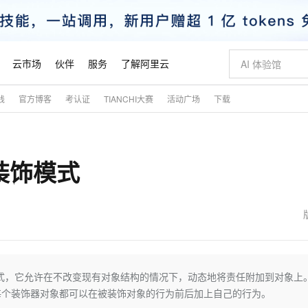
云市场
伙伴
服务
了解阿里云
践
官方博客
考认证
TIANCHI大赛
活动广场
下载
AI 特惠
数据与 API
成为产品伙伴
企业增值服务
最佳实践
价格计算器
AI 场景体
基础软件
产品伙伴合
阿里云认证
市场活动
配置报价
大模型
自助选配和估算价格
新方式
睿译宝，AI翻译排版一步到位
智启 AI 普惠权益
产品生态集成认证中心
企业支持计划
云上春晚
域名与网站
千问官方 MaaS 平台，为开发者和 Agent 而生，新用户赠送 1 亿 + tokens 额度
Qwen Aud
AI Coding
阿里云Maa
2026 阿里云
云服务器 E
为企业打
数据集
Windows
大模型认证
模型
NEW
NEW
装饰模式
交付可用成果
值低价云产品抢先购
上传文档即自动完成翻译和格式还原
至高享 1亿+免费 tokens，加速 Al 应用落地
提供智能易用的域名与建站服务
智能编程，一键
安全可靠、
产品生态伙伴
专家技术服务
云上奥运之旅
弹性计算合作
阿里云中企出
手机三要素
宝塔 Linux
全部认证
价格优势
有专属领域专家
GLM-5.2：长任务时代开源旗舰模型
阿里云 OPC 创新助力计划
千问大模型
即刻拥有 DeepS
AI 电商营销
对象存储 O
大模型
产品生态伙伴工作台
企业增值服务台
云栖战略参考
云存储合作计
云栖大会
身份实名认证
CentOS
训练营
推动算力普惠，释放技术红利
最高返9万
多领域专家智能体,一键组建 AI 虚拟交付团队
快速构建应用程序和网站，即刻迈出上云第一步
至高百万元 Token 补贴，加速一人公司成长
多元化、高性能、安全可靠的大模型服务
真正可用的 1M 上下文,一次完成代码全链路开发
轻松解锁专属 Dee
从图文生成到
云上的中国
数据库合作计
活动全景
短信
Docker
图片和
站式影视创作平台
Hermes Agent，打造自进化智能体
Token Plan 模型订阅计划
数字证书管理服务（原SSL证书）
5 分钟轻松部署
AI 广告创作
无影云电脑
企业成长
NEW
信息公告
看见新力量
云网络合作计
OCR 文字识别
JAVA
证享300元代金券
可视化编排打通从文字构思到成片全链路闭环
全托管，含MySQL、PostgreSQL、SQL Server、MariaDB多引擎
自主进化，持久记忆，越用越聪明
Qwen3.8-Max 首发尝鲜，限时加量 10 倍，夜间低至2折
实现全站HTTPS，呈现可信的WEB访问
图文、视频一
随时随地安
魔搭 Mode
Kimi-K3
HappyHors
NEW
loud
服务实践
官网公告
金融模力时刻
Salesforce O
版
发票查验
全能环境
Claude Code + GStack 打造工程团队
千问办公，限时限量积分加倍
Qoder
低代码高效构
AI 建站
短信服务
构型设计模式，它允许在不改变现有对象结构的情况下，动态地将责任附加到对象上
型
NEW
作计划
Kimi 最新旗舰模型，长程编程与推理利器
让文字生成流
计划
创新中心
魔搭 ModelSc
健康状态
理服务
让AI从“聊天伙伴”进化为能干活的“数字员工”
安装技能 GStack，拥有专属 AI 工程团队
你的AI工作搭子，覆盖日常办公高频场景
面向真实软件的智能体编程平台
0 代码专业建
每个装饰器对象都可以在被装饰对象的行为前后加上自己的行为。
客户案例
天气预报查询
操作系统
态合作计划