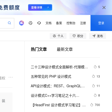
文档
备案
控制台
注册
登录
个人
积分
发布
验
作计划
器
AI 活动
专业服务
服务伙伴合作计划
开发者社区
加入我们
产品动态
服务平台百炼
阿里云 OPC 创新助力计划
热门文章
最新文章
一站式生成采购清单，支持单品或批量购买
io：打造专属 AI 语音助手
S产品伙伴计划（繁花）
峰会
CS
造的大模型服务与应用开发平台
一句话生成原生可编辑精美 PPT 文稿
AI 生产力先锋
Al MaaS 服务伙伴赋能合作
域名
博文
Careers
至高可申请百万元
Qwen3.8-Max 模型上线
开启高性价比 AI 编程新体验
弹性可伸缩的云计算服务
Qwen-Audio-3.0-Realtime 端到端实时语音角色扮演
输入一句话想法, 轻松生成专业的 PPT
先锋实践拓展 AI 生产力的边界
Token 补贴，五大权
计划
海大会
伙伴信用分合作计划
商标
问答
社会招聘
二十三种设计模式全面解析-代理模式
5
益加速 OPC 成功
eek-V4-Pro
SS
一键部署幻兽帕鲁游戏服务器
飞天发布时刻
HOT
Open Search 向量检索版支
划
备案
电子书
校园招聘
（Proxy Pattern）详解：探索隐藏于
pSeek-V4-Pro
视频创作，一键激活电商全链路生产力
稳定、安全、高性价比、高性能的云存储服务
一键购买专属联机服务器，轻松开启游戏
所见，即是所愿
持视频检索 Pipeline 功能
更多支持
五种常见的 PHP 设计模式
13
版权
背后的力量
划
公司注册
镜像站
视频生成
语音识别与合成
专属 QwenPaw
漫剧工坊：一站式动画创作平台
AI 实训营
HOT
应用身份服务 (IDaaS)
API设计模式：REST、GraphQL、
11
合作伙伴培训与认证
划
上云迁移
站生成，高效打造优质广告素材
全接入的云上超级电脑
从聊天伙伴进化为能主动干活的本地数字员工
快速生产连贯的高质量长漫剧
从基础到进阶，Agent 创客手把手教你
OpenClaw 管理能力上线
gRPC与tRPC全面解析
lScope
我要反馈
e-1.1-T2V
Qwen3-TTS-Flash
设计模式C++学习笔记之十六
8
查询合作伙伴
n Alibaba Cloud ISV 合作
代维服务
建企业门户网站
10 分钟搭建微信、支付宝小程序
。装
MaxCompute MaxFrame 提
（Observer观察者模式）
畅细腻的高质量视频
离线语音合成大模型，多语言方言自适应，低延迟高稳定
创新加速
【HeadFirst 设计模式学习笔记】
ope
登录合作伙伴管理后台
700
我要建议
站，无忧落地极速上线
以可视化方式快速构建移动和 PC 门户网站
国内短信简单易用，安全可靠，秒级触达，全球覆盖200+国家和地区。
高效部署网站，快速应用到小程序
供自动弹性内存功能
11 状态模式