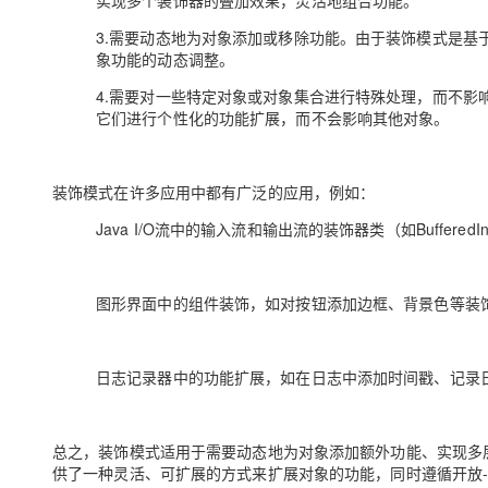
实现多个装饰器的叠加效果，灵活地组合功能。
大模型解决方案
3.需要动态地为对象添加或移除功能。由于装饰模式是基
迁移与运维管理
象功能的动态调整。
快速部署 Dify，高效搭建 
专有云
4.需要对一些特定对象或对象集合进行特殊处理，而不影
它们进行个性化的功能扩展，而不会影响其他对象。
10 分钟在聊天系统中增加
装饰模式在许多应用中都有广泛的应用，例如：
Java I/O流中的输入流和输出流的装饰器类（如BufferedInputS
图形界面中的组件装饰，如对按钮添加边框、背景色等装
日志记录器中的功能扩展，如在日志中添加时间戳、记录
总之，装饰模式适用于需要动态地为对象添加额外功能、实现多
供了一种灵活、可扩展的方式来扩展对象的功能，同时遵循开放