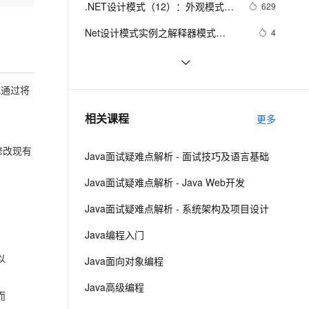
安全
.NET设计模式（12）：外观模式
我要投诉
e-1.1-I2V
Cosyvoice-V3-Flash
629
PolarDB
上云场景组合购
Milvus 弹性伸缩功能新增节
伴
（Façade Pattern）
漫剧创作，剧本、分镜、视频高效生成
100%兼容MySQL、PostgreSQL，兼容Oracle，支持集中和分布式
覆盖90%+业务场景，专享组合折扣价
点支持范围
畅自然，细节丰富
高表现力语音合成大模型，语音克隆听感自然
VPN
Net设计模式实例之解释器模式
4
（Interpreter Pattern）(1)
ernetes 版 ACK
云聚AI 严选权益
AI 原生数据库服务发布
SSL 证书
23种设计模式之策略模式
11
2V
Fun-ASR
，一键激活高效办公新体验
理容器应用的 K8s 服务
精选AI产品，从模型到应用全链提效
Agent 数据网关
（Strategy）
文戏情感细腻自然，动作戏激烈拳拳到肉，实现更强表演能力
支持中英文自由切换，具备更强的噪声鲁棒性
堡垒机
设计模式（四）装饰模式(结构型)
671
式通过将
AI 用量加速计划
云原生数据库 PolarDB
防火墙
、识别商机，让客服更高效、服务更出色。
设计模式之单例模式
新老同享，达量后返
Agentic Database 发布
4
相关课程
更多
主机安全
应用
修改现有
Java面试疑难点解析 - 面试技巧及语言基础
千问办公
NEW
AI 应用及服务市场
的智能体编程平台
一站式AI生产力平台
Java面试疑难点解析 - Java Web开发
AI 应用
伶鹊
Java面试疑难点解析 - 系统架构及项目设计
企业级人与Agent协作平台，接入和调度多个数字员工
智能客服平台，对话机器人、对话分析、智能外呼
大模型
Java编程入门
大模型服务平台百炼 - 全妙
自然语言处理
以
Java面向对象编程
应用创作平台
多模态内容创作工具，已接入 DeepSeek
数据标注
Java高级编程
而
机器学习