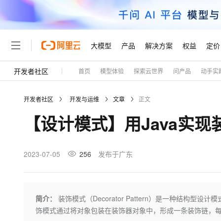
大模型
产品
解决方案
权益
定价
开发者社区
首页
模型体验
探索云世界
问产品
动手实
大模型
产品
解决方案
权益
定价
云市场
伙伴
服务
了解阿里云
精选产品
精选解决方案
普惠上云
产品定价
精选商城
成为销售伙伴
售前咨询
为什么选择阿里云
千问AI平台
开发者社区
开发与运维
文章
正文
了解云产品的定价详情
大模型服务平台百炼
千问办公，解锁你的工作
普惠上云 官方力荐
分销伙伴
在线服务
网站建设
什么是云计算
大
【设计模式】用Java实现
大模型服务与应用平台
企业级Agent产品，直接
云服务器38元/年起，超
咨询伙伴
多端小程序
技术领先
云上成本管理
售后服务
轻量应用服务器
Agency Agents：拥
官方推荐返现计划
大模型
精选产品
精选解决方案
Salesforce 国际版订阅
稳定可靠
管理和优化成本
推荐新用户得奖励，单订单
销售伙伴合作计划
2023-07-05
256
发布于广东
自助服务
友盟天域
安全合规
人工智能与机器学习
AI
文本生成
云数据库 RDS
HappyHorse 打造一
云工开物
无影生态合作计划
在线服务
观测云
分析师报告
高校专属算力普惠，学生认
计算
互联网应用开发
Qwen3.8-Max
HOT
Salesforce On Alibaba C
工单服务
Tuya 物联网平台阿里云
研究报告与白皮书
人工智能平台 PAI
快速拥有专属 OpenClaw
简介：
装饰模式（Decorator Pattern）是一种结
大模
Consulting Partner 合
大数据
容器
智能体时代全能旗舰模型
免费试用
短信专区
一站式AI开发、训练和推
饰模式通过将对象包装在装饰器对象中，形成一条装饰链，
蓝凌 OA
AI 大模型销售与服务生
现代化应用