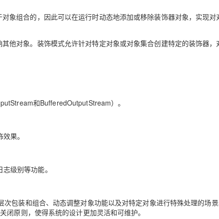
于对象组合的，因此可以在运行时动态地添加或移除装饰器对象，实现对
AI 应用
10分钟微调：让0.6B模型媲美235B模
多模态数据信
型
依托云原生高可用架构,实现Dify私有化部署
响其他对象。装饰模式允许针对特定对象或对象集合创建特定的装饰器，
用1%尺寸在特定领域达到大模型90%以上效果
一个 AI 助手
超强辅助，Bol
即刻拥有 DeepSeek-R1 满血版
在企业官网、通讯软件中为客户提供 AI 客服
多种方案随心选，轻松解锁专属 DeepSeek
tream和BufferedOutputStream）。
饰效果。
日志级别等功能。
层次包装和组合、动态调整对象功能以及对特定对象进行特殊处理的场景
-关闭原则，使得系统的设计更加灵活和可维护。