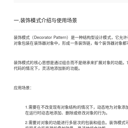
存储
天池大赛
Qwen3.7-Plus
云解析DNS
解决方案免费试用 新老
电子合同
最高领取价值200元试用
能看、能想、能动手的多模
安全
网络与CDN
AI 算法大赛
畅捷通
一.装饰模式介绍与使用场景
大数据开发治理平台 Data
AI 产品 免费试用
网络
安全
云开发大赛
Qwen3-VL-Plus
Tableau 订阅
1亿+ 大模型 tokens 和 
可观测
入门学习赛
中间件
AI空中课堂在线直播课
装饰模式（Decorator Pattern）是一种结构型设计模
云防火墙
140+云产品 免费试用
对象包装在装饰器对象中，形成一条装饰链，每个装饰器对象都
上云与迁云
云原生的云上边界网络安全
产品新客免费试用，最长1
数据库
生态解决方案
大模型服务
企业出海
大模型ACA认证体验
大数据计算
装饰模式的核心思想是通过组合而不是继承来扩展对象的功能。
助力企业全员 AI 认知与能
行业生态解决方案
千问AI平台-Token Plan
代码的情况下，灵活地添加新的功能。
政企业务
媒体服务
开发者生态解决方案
企业服务与云通信
千问AI平台-模型体验
AI 开发和 AI 应用解决
应用场景：
在线体验全尺寸、多种模态
域名与网站
Happy 系列大模型
终端用户计算
1.需要在不改变现有对象结构的情况下，动态地为对象添
在运行时动态地添加、删除或修改对象的行为。
Serverless
2.需要对对象的功能进行多层次的包装和组合。装饰模式
开发工具