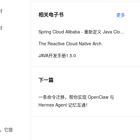
对
相关电子书
更多
息提取
与 AI 智能体进行实时音视频通话
从文本、图片、视频中提取结构化的属性信息
构建支持视频理解的 AI 音视频实时通话应用
对
Spring Cloud Alibaba - 重新定义 Java Cloud-Native
t.diy 一步搞定创意建站
构建大模型应用的安全防护体系
The Reactive Cloud Native Arch
通过自然语言交互简化开发流程,全栈开发支持
通过阿里云安全产品对 AI 应用进行安全防护
JAVA开发手册1.5.0
下一篇
一条命令迁移，帮你实现 OpenClaw 与
Hermes Agent 记忆互通！
。它提