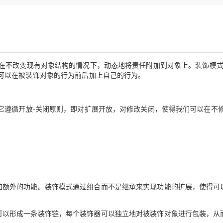
Deepseek-v4-pro
HappyHors
同享
万小智 AI 建站低至 15元/月
Qoder CN
AI 短剧/漫剧
云原生数据库 
快递物流查询
WordPress
成为服务伙
高校合作
点，立即开启云上创新
覆盖公网/内网、递归/权威、移动APP等全场景解析服务
送.CN域名，送备案服务码
基于千问大模型等，支持代码智能生成、研发智能问答
AI助力短剧
态智能体模型
旗舰 MoE 大模型，百万上下文与顶尖推理能力
图生视频，流
Ubuntu
服务生态伙伴
云工开物
企业应用
Works
Night Plan 支持 Qwen 3.8-Max
云原生大数据计算服务 MaxCompute
AI 办公
容器服务 Kub
NEW
GLM-5.2
Wan2.7-T
Red Hat
30+ 款产品免费体验
Data Agent 驱动的一站式 Data+AI 开发治理平台
夜间 5 折，Qwen/Meoo/TokenPlan 客户专享
面向分析的企业级SaaS模式云数据仓库
AI智能应用
提供一站式管
科研合作
视觉 Coding、空间感知、多模态思考等全面升级
1M上下文，专为长程任务能力而生
ERP
堂（旗舰版）
SUSE
式，它允许在不改变现有对象结构的情况下，动态地将责任附加到对象上。装饰模
智能客服
可以在被装饰对象的行为前后加上自己的行为。
CRM
防护产品
2个月
自动承接线索
建站小程序
OA 办公系统
AI 应用构建
大模型原生
它遵循开放-关闭原则，即对扩展开放，对修改关闭，使得我们可以在不
力提升
财税管理
模板建站
Qoder
大模型服务平台百炼-应用模版
HOT
NEW
面向真实软件
个人版上线、团队版降价；千问3.8-Max首发发尝鲜
丰富多元化的应用模版和解决方案
400电话
定制建站
万有无界
大模型服务平台百炼-智能体
方案
广告营销
模板小程序
的模型效果
灵活可视化地构建企业级 Agent
定制小程序
秒悟
人工智能平台 PAI
APP 开发
加额外的功能。装饰模式通过组合而不是继承来实现功能的扩展，使得可
云端极速 AI 
新一代 AI 视频生成模型，深度适配广告营销等场景
AI Native 的算法工程平台，一站式完成建模、训练、推理服务部署
建站系统
可以形成一条装饰链，每个装饰器可以独立地对被装饰对象进行包装，从