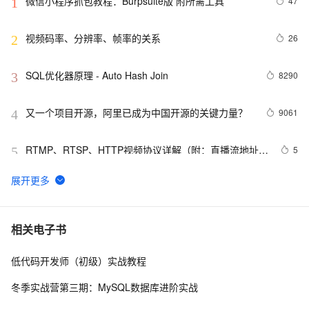
微信小程序抓包教程：Burpsuite版 附所需工具
47
1
视频码率、分辨率、帧率的关系
26
2
SQL优化器原理 - Auto Hash Join
8290
3
又一个项目开源，阿里已成为中国开源的关键力量？
9061
4
RTMP、RTSP、HTTP视频协议详解（附：直播流地址、
5
5
播放软件）
谷歌CEO皮查伊：对重返中国持开放态度
750
6
C语言项目参考解答：全正整数后再计算
654
7
相关电子书
低代码开发师（初级）实战教程
俗人解读 三维渲染 的工作过程
657
8
冬季实战营第三期：MySQL数据库进阶实战
国土档案管理信息系统【档案著录】-他项权利类档案
581
9