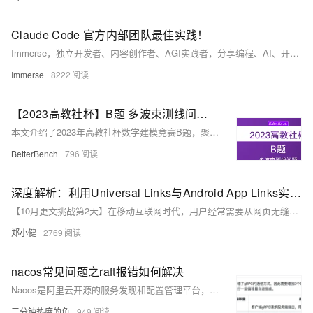
Claude Code 官方内部团队最佳实践！
Immerse，独立开发者、内容创作者、AGI实践者，分享编程、AI、开源等内容。关注公众号“沉浸式趣谈”及个人网站获取更新。欢迎点赞、评论、转发支持！本文介绍Claude Code——智能编程命令行工具及其使用技巧。
Immerse
8222
【2023高教社杯】B题 多波束测线问题 问题分析、数学模型及参考文献
本文介绍了2023年高教社杯数学建模竞赛B题，聚焦于多波束测深系统的覆盖宽度和重叠率问题，包括问题分析、数学模型构建和参考文献，并针对不同场景下的测线设计提出了解决方案。
BetterBench
796
深度解析：利用Universal Links与Android App Links实现无缝网页至应用跳转的安全考量
【10月更文挑战第2天】在移动互联网时代，用户经常需要从网页无缝跳转到移动应用中。这种跳转不仅需要提供流畅的用户体验，还要确保安全性。本文将深入探讨如何利用Universal Links（仅限于iOS）和Android App Links技术实现这一目标，并分析其安全性。
郑小健
2769
nacos常见问题之raft报错如何解决
Nacos是阿里云开源的服务发现和配置管理平台，用于构建动态微服务应用架构；本汇总针对Nacos在实际应用中用户常遇到的问题进行了归纳和解答，旨在帮助开发者和运维人员高效解决使用Nacos时的各类疑难杂症。
三分钟热度的鱼
949