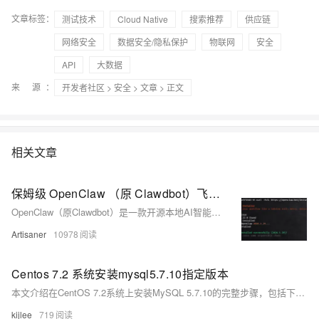
文章标签：
测试技术
Cloud Native
搜索推荐
供应链
网络安全
数据安全/隐私保护
物联网
安全
API
大数据
来 源：
开发者社区
>
安全
>
文章
> 正文
相关文章
保姆级 OpenClaw （原 Clawdbot）飞书对接教程 手把手教你搭建 AI 助手
OpenClaw（原Clawdbot）是一款开源本地AI智能体，支持飞书等多平台对接。本教程手把手教你Linux下部署，实现数据私有、系统控制、网页浏览与代码编写，全程保姆级操作，240字内搞定专属AI助手搭建！
Artisaner
10978
Centos 7.2 系统安装mysql5.7.10指定版本
本文介绍在CentOS 7.2系统上安装MySQL 5.7.10的完整步骤，包括下载RPM包、解压、依赖处理、强制安装、服务启动与状态检查，并通过日志获取临时密码后修改为自定义密码，确保MySQL服务正常运行。
kijlee
719