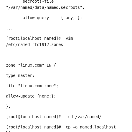
secroots-file
"/var/named/data/named.secroots";
allow-query {
any
; };
...
[root@localhost named]# vim
/etc/named.rfc1912.zones
...
zone "linux.com" IN {
type master;
file "linux.com.zone";
allow-update {none;};
};
[root@localhost named]# cd /var/named/
[root@localhost named]# cp -a named.localhost