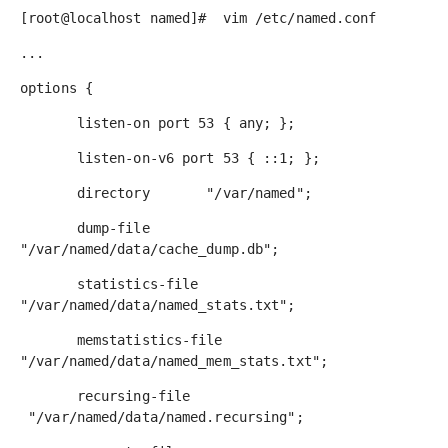
[root@localhost named]# vim /etc/named.conf
...
options {
listen-on port 53 {
any
; };
listen-on-v6 port 53 { ::1; };
directory "/var/named";
dump-file
"/var/named/data/cache_dump.db";
statistics-file
"/var/named/data/named_stats.txt";
memstatistics-file
"/var/named/data/named_mem_stats.txt";
recursing-file
"/var/named/data/named.recursing";