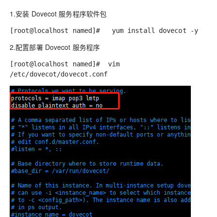
1.安装 Dovecot 服务程序软件包
[root@localhost named]# yum install dovecot -y
2.配置部署 Dovecot 服务程序
[root@localhost named]# vim
/etc/dovecot/dovecot.conf