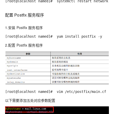
[root@localhost named]#
systemctl restart network
配置 Postfix 服务程序
1.安装 Postfix 服务程序
[root@localhost named]# yum install postfix -y
2.配置 Postfix 服务程序
[root@localhost named]# vim /etc/postfix/main.cf
以下需要添加五处对应参数配置