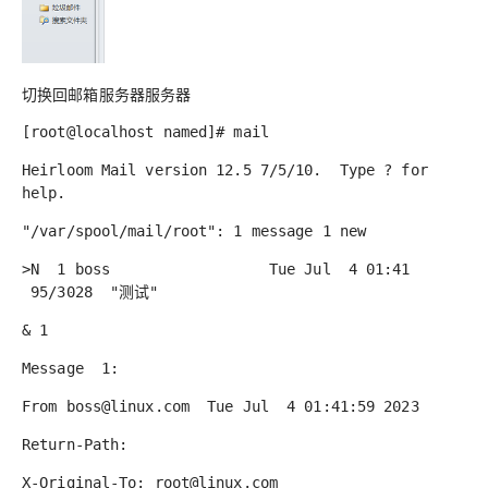
切换回邮箱服务器服务器
[root@localhost named]# mail
Heirloom Mail version 12.5 7/5/10. Type ? for
help.
"/var/spool/mail/root": 1 message 1 new
>N 1 boss Tue Jul 4 01:41
95/3028 "测试"
& 1
Message 1:
From boss@linux.com Tue Jul 4 01:41:59 2023
Return-Path:
X-Original-To: root@linux.com