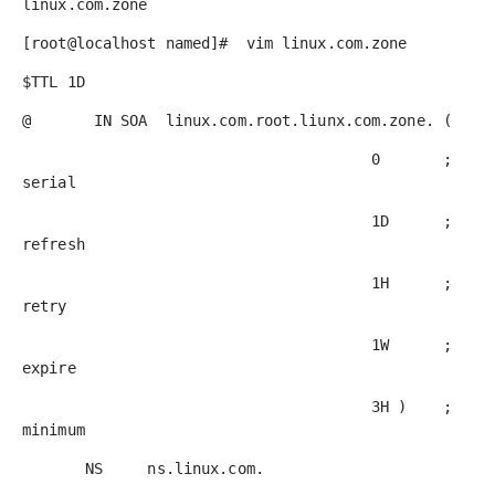
linux.com.zone
[root@localhost named]# vim linux.com.zone
$TTL 1D
@ IN SOA
linux.com.
root.liunx.com.zone.
(
0 ;
serial
1D ;
refresh
1H ;
retry
1W ;
expire
3H ) ;
minimum
NS
ns.linux.com.