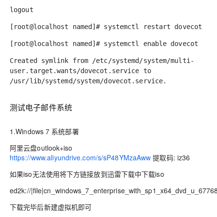
logout
[root@localhost named]# systemctl restart dovecot
[root@localhost named]# systemctl enable dovecot
Created symlink from /etc/systemd/system/multi-
user.target.wants/dovecot.service to
/usr/lib/systemd/system/dovecot.service.
测试电子邮件系统
1.Windows 7 系统部署
阿里云盘outlook+iso
https://www.aliyundrive.com/s/sP48YMzaAww
提取码: iz36
如果iso无法使用将下方链接放到迅雷下载中下载iso
ed2k://|file|cn_windows_7_enterprise_with_sp1_x64_dvd_u_6
下载完毕后新建虚拟机即可