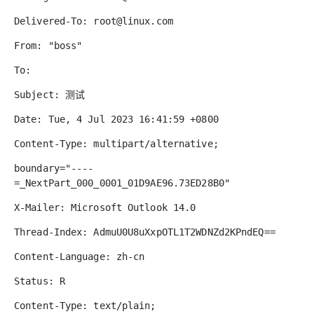
Delivered-To: root@linux.com
From: "boss"
To:
Subject: 测试
Date: Tue, 4 Jul 2023 16:41:59 +0800
Content-Type: multipart/alternative;
boundary="----
=_NextPart_000_0001_01D9AE96.73ED28B0"
X-Mailer: Microsoft Outlook 14.0
Thread-Index: AdmuU0U8uXxpOTL1T2WDNZd2KPndEQ==
Content-Language: zh-cn
Status: R
Content-Type: text/plain;