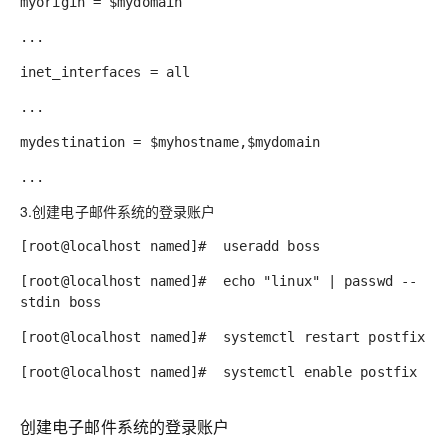
myorigin = $mydomain
...
inet_interfaces = all
...
mydestination = $myhostname,$mydomain
...
3.创建电子邮件系统的登录账户
[root@localhost named]# useradd boss
[root@localhost named]# echo "linux" | passwd --
stdin boss
[root@localhost named]# systemctl restart postfix
[root@localhost named]# systemctl enable postfix
创建电子邮件系统的登录账户