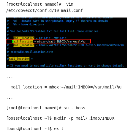
[root@localhost named]# vim
/etc/dovecot/conf.d/10-mail.conf
...
mail_location = mbox:~/mail:INBOX=/var/mail/%u
...
[root@localhost named]# su - boss
[boss@localhost ~]$ mkdir -p mail/.imap/INBOX
[boss@localhost ~]$ exit