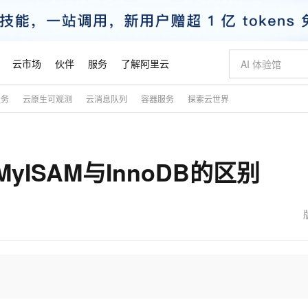
云市场
伙伴
服务
了解阿里云
服务
云原生可观测
云消息队列
容器服务
探索云世界
AI 特惠
数据与 API
成为产品伙伴
企业增值服务
最佳实践
价格计算器
AI 场景体
基础软件
产品伙伴合
阿里云认证
市场活动
配置报价
大模型
自助选配和估算价格
新方式
睿译宝，AI翻译排版一步到位
智启 AI 普惠权益
产品生态集成认证中心
企业支持计划
云上春晚
域名与网站
千问官方 MaaS 平台，为开发者和 Agent 而生，新用户赠送 1 亿 + tokens 额度
Qwen Aud
AI Coding
阿里云Maa
2026 阿里云
云服务器 E
为企业打
数据集
Windows
大模型认证
模型
NEW
NEW
yISAM与InnoDB的区别
交付可用成果
值低价云产品抢先购
上传文档即自动完成翻译和格式还原
至高享 1亿+免费 tokens，加速 Al 应用落地
提供智能易用的域名与建站服务
智能编程，一键
安全可靠、
产品生态伙伴
专家技术服务
云上奥运之旅
弹性计算合作
阿里云中企出
手机三要素
宝塔 Linux
全部认证
价格优势
有专属领域专家
GLM-5.2：长任务时代开源旗舰模型
阿里云 OPC 创新助力计划
千问大模型
即刻拥有 DeepS
AI 电商营销
对象存储 O
大模型
产品生态伙伴工作台
企业增值服务台
云栖战略参考
云存储合作计
云栖大会
身份实名认证
CentOS
训练营
推动算力普惠，释放技术红利
最高返9万
多领域专家智能体,一键组建 AI 虚拟交付团队
快速构建应用程序和网站，即刻迈出上云第一步
至高百万元 Token 补贴，加速一人公司成长
多元化、高性能、安全可靠的大模型服务
真正可用的 1M 上下文,一次完成代码全链路开发
轻松解锁专属 Dee
从图文生成到
云上的中国
数据库合作计
活动全景
短信
Docker
图片和
站式影视创作平台
Hermes Agent，打造自进化智能体
Token Plan 模型订阅计划
数字证书管理服务（原SSL证书）
5 分钟轻松部署
AI 广告创作
无影云电脑
企业成长
NEW
信息公告
看见新力量
云网络合作计
OCR 文字识别
JAVA
证享300元代金券
可视化编排打通从文字构思到成片全链路闭环
全托管，含MySQL、PostgreSQL、SQL Server、MariaDB多引擎
自主进化，持久记忆，越用越聪明
Qwen3.8-Max 首发尝鲜，限时加量 10 倍，夜间低至2折
实现全站HTTPS，呈现可信的WEB访问
图文、视频一
随时随地安
魔搭 Mode
Kimi-K3
HappyHors
NEW
loud
服务实践
官网公告
金融模力时刻
Salesforce O
版
发票查验
全能环境
Claude Code + GStack 打造工程团队
千问办公，限时限量积分加倍
Qoder
低代码高效构
AI 建站
短信服务
型
NEW
作计划
Kimi 最新旗舰模型，长程编程与推理利器
让文字生成流
计划
创新中心
魔搭 ModelSc
健康状态
理服务
让AI从“聊天伙伴”进化为能干活的“数字员工”
安装技能 GStack，拥有专属 AI 工程团队
你的AI工作搭子，覆盖日常办公高频场景
面向真实软件的智能体编程平台
0 代码专业建
客户案例
天气预报查询
操作系统
态合作计划