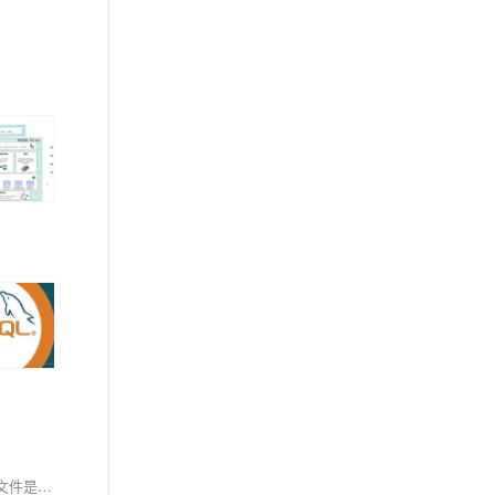
首先两者都是用的是B+树索引，但二者的实现方式不同。 对于主键索引，InnoDB中叶子节点保存了完整的数据记录，而MyISAM中索引文件与数据文件是分离的，叶子节点上的索引文件仅保存了数据记录的地址. 对于辅助索引，InnoDB中辅助索引会对主键进行存储，查找时，先通过辅助索引的B+树在叶子节点获取对应的主键，然后使用主键在主索引B+树上检索操作，最终得到行数据；MyISAM中要求主索引是唯一的，而辅助索引可以是重复的，主索引与辅助索引没有任何区别，因此，MyISAM中索引检索的算法为首先按照B+Tree搜索算法搜索索引，如果指定的Key存在，则取出其data域的值，然后以data域的值为地址