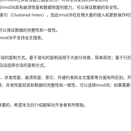
而InnoDB具有崩溃恢复和数据恢复的能力，可以保证数据的安全性。
引（Clustered Index），因此InnoDB在处理大量的插入和更新操作
AI 应用
10分钟微调：让0.6B模型媲美235B模
多模态数据信
型
依托云原生高可用架构,实现Dify私有化部署
用1%尺寸在特定领域达到大模型90%以上效果
束，可以保证数据的完整性和一致性。
一个 AI 助手
超强辅助，Bol
而InnoDB不支持全文搜索。
即刻拥有 DeepSeek-R1 满血版
在企业官网、通讯软件中为客户提供 AI 客服
多种方案随心选，轻松解锁专属 DeepSeek
择合适的复制方式。基于语句的复制适用于大部分场景，简单高效；基于行
自动选择合适的复制方式。
事务支持、并发性能、崩溃恢复、索引、外键约束和全文搜索等方面有所区别。
、并发性能较高和数据的完整性和一致性，可以选择InnoDB；如果需要
重要的，希望本文的介绍能够对开发者有所帮助。