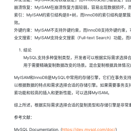
大模型解决方案
崩溃恢复：MyISAM在崩溃恢复方面较弱，容易出现数据损坏，
迁移与运维管理
索引：MyISAM的索引结构是B+树，而InnoDB的索引结构是聚簇索
快速部署 Dify，高效搭建 
效。
专有云
外键约束：MyISAM不支持外键约束，而InnoDB支持外键约
10 分钟在聊天系统中增加
全文搜索：MyISAM支持全文搜索（Full-text Search）功能，
结论
MySQL支持多种复制类型，开发者可以根据实际需求选
用于需要精确复制数据改变的场景。混合复制根据具体情况
MyISAM和InnoDB是MySQL中常用的存储引擎，它们在
以根据数据的特点和需求选择合适的存储引擎。如果需要事务支持
索功能和较高的插入和更新性能，可以选择MyISAM。
综上所述，根据实际需求选择合适的复制类型和存储引擎是非常
参考文献：
MySQL Documentation. (
https://dev.mysql.com/doc/
)