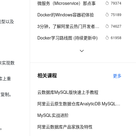
安全
我要投诉
e-1.1-I2V
Cosyvoice-V3-Flash
微服务（Microservice）那点事
79374
PolarDB
上云场景组合购
Milvus 弹性伸缩功能新增节
伴
漫剧创作，剧本、分镜、视频高效生成
100%兼容MySQL、PostgreSQL，兼容Oracle，支持集中和分布式
覆盖90%+业务场景，专享组合折扣价
点支持范围
畅自然，细节丰富
高表现力语音合成大模型，语音克隆听感自然
VPN
Docker的Windows容器初体验
75189
类型以及
ernetes 版 ACK
云聚AI 严选权益
AI 原生数据库服务发布
SSL 证书
3分钟，了解阿里云热门开发者工
2V
Fun-ASR
74627
，一键激活高效办公新体验
理容器应用的 K8s 服务
精选AI产品，从模型到应用全链提效
Agent 数据网关
具 Cloud Toolkit
文戏情感细腻自然，动作戏激烈拳拳到肉，实现更强表演能力
支持中英文自由切换，具备更强的噪声鲁棒性
堡垒机
Docker学习路线图 (持续更新中)
61958
AI 用量加速计划
云原生数据库 PolarDB
防火墙
、识别商机，让客服更高效、服务更出色。
新老同享，达量后返
Agentic Database 发布
利用Zipkin对Spring Cloud应用进
56988
行服务追踪分析
主机安全
应用
基于Docker容器的，Jenkins、
48087
句来实现数
GitLab构建持续集成CI
千问办公
NEW
谈谈 Docker Volume 之权限管理
43493
AI 应用及服务市场
相关课程
更多
的智能体编程平台
一站式AI生产力平台
备库上重
（一）
AI 应用
伶鹊
云数据库MySQL版快速上手教程
行复制。
企业级人与Agent协作平台，接入和调度多个数字员工
智能客服平台，对话机器人、对话分析、智能外呼
大模型
阿里云云原生数据仓库AnalyticDB MySQL版 使用教程
大模型服务平台百炼 - 全妙
自然语言处理
MySQL实战进阶
应用创作平台
多模态内容创作工具，已接入 DeepSeek
数据标注
阿里云数据库产品家族及特性
性。
机器学习