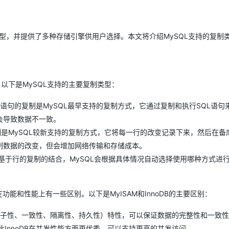
Deepseek-v4-pro
HappyHors
同享
万小智 AI 建站低至 15元/月
Qoder CN
AI 短剧/漫剧
云原生数据库 
快递物流查询
WordPress
成为服务伙
高校合作
点，立即开启云上创新
覆盖公网/内网、递归/权威、移动APP等全场景解析服务
送.CN域名，送备案服务码
基于千问大模型等，支持代码智能生成、研发智能问答
AI助力短剧
态智能体模型
旗舰 MoE 大模型，百万上下文与顶尖推理能力
图生视频，流
Ubuntu
服务生态伙伴
云工开物
类型，并提供了多种存储引擎供用户选择。本文将介绍MySQL支持的复制
企业应用
Works
Night Plan 支持 Qwen 3.8-Max
云原生大数据计算服务 MaxCompute
AI 办公
容器服务 Kub
NEW
GLM-5.2
Wan2.7-T
Red Hat
30+ 款产品免费体验
Data Agent 驱动的一站式 Data+AI 开发治理平台
夜间 5 折，Qwen/Meoo/TokenPlan 客户专享
面向分析的企业级SaaS模式云数据仓库
AI智能应用
提供一站式管
科研合作
视觉 Coding、空间感知、多模态思考等全面升级
1M上下文，专为长程任务能力而生
ERP
堂（旗舰版）
SUSE
智能客服
CRM
防护产品
2个月
自动承接线索
以下是MySQL支持的主要复制类型：
建站小程序
OA 办公系统
AI 应用构建
大模型原生
SBR）：基于语句的复制是MySQL最早支持的复制方式，它通过复制和执行SQL语
力提升
财税管理
模板建站
会导致数据不一致。
Qoder
大模型服务平台百炼-应用模版
HOT
NEW
面向真实软件
个人版上线、团队版降价；千问3.8-Max首发发尝鲜
丰富多元化的应用模版和解决方案
基于行的复制是MySQL较新支持的复制方式，它将每一行的改变记录下来，然后在
400电话
定制建站
制数据的改变，但会增加网络传输和存储成本。
万有无界
大模型服务平台百炼-智能体
方案
广告营销
模板小程序
的复制和基于行的复制的结合，MySQL会根据具体情况自动选择使用哪种方式进
的模型效果
灵活可视化地构建企业级 Agent
定制小程序
秒悟
人工智能平台 PAI
APP 开发
们在功能和性能上有一些区别。以下是MyISAM和InnoDB的主要区别：
云端极速 AI 
新一代 AI 视频生成模型，深度适配广告营销等场景
AI Native 的算法工程平台，一站式完成建模、训练、推理服务部署
建站系统
ID（原子性、一致性、隔离性、持久性）特性，可以保证数据的完整性和一致
因此InnoDB在并发性能方面更优秀，可以支持更高的并发访问。