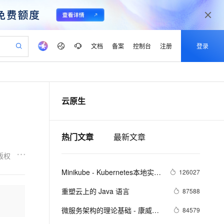
文档
备案
控制台
注册
登录
验
作计划
器
AI 活动
专业服务
服务伙伴合作计划
开发者社区
加入我们
产品动态
服务平台百炼
阿里云 OPC 创新助力计划
云原生
一站式生成采购清单，支持单品或批量购买
io：打造专属 AI 语音助手
S产品伙伴计划（繁花）
峰会
CS
造的大模型服务与应用开发平台
一句话生成原生可编辑精美 PPT 文稿
AI 生产力先锋
Al MaaS 服务伙伴赋能合作
域名
博文
Careers
至高可申请百万元
Qwen3.8-Max 模型上线
开启高性价比 AI 编程新体验
弹性可伸缩的云计算服务
Qwen-Audio-3.0-Realtime 端到端实时语音角色扮演
输入一句话想法, 轻松生成专业的 PPT
先锋实践拓展 AI 生产力的边界
Token 补贴，五大权
计划
海大会
伙伴信用分合作计划
商标
问答
社会招聘
热门文章
最新文章
益加速 OPC 成功
eek-V4-Pro
SS
一键部署幻兽帕鲁游戏服务器
飞天发布时刻
HOT
Open Search 向量检索版支
划
备案
电子书
校园招聘
pSeek-V4-Pro
视频创作，一键激活电商全链路生产力
稳定、安全、高性价比、高性能的云存储服务
一键购买专属联机服务器，轻松开启游戏
所见，即是所愿
持视频检索 Pipeline 功能
更多支持
版权
划
公司注册
镜像站
视频生成
语音识别与合成
专属 QwenPaw
漫剧工坊：一站式动画创作平台
AI 实训营
HOT
应用身份服务 (IDaaS)
Minikube - Kubernetes本地实验
126027
合作伙伴培训与认证
划
上云迁移
站生成，高效打造优质广告素材
全接入的云上超级电脑
从聊天伙伴进化为能主动干活的本地数字员工
快速生产连贯的高质量长漫剧
从基础到进阶，Agent 创客手把手教你
OpenClaw 管理能力上线
环境
lScope
我要反馈
e-1.1-T2V
Qwen3-TTS-Flash
重塑云上的 Java 语言
87588
查询合作伙伴
n Alibaba Cloud ISV 合作
代维服务
建企业门户网站
10 分钟搭建微信、支付宝小程序
MaxCompute MaxFrame 提
畅细腻的高质量视频
离线语音合成大模型，多语言方言自适应，低延迟高稳定
创新加速
ope
微服务架构的理论基础 - 康威定
登录合作伙伴管理后台
我要建议
84579
站，无忧落地极速上线
以可视化方式快速构建移动和 PC 门户网站
国内短信简单易用，安全可靠，秒级触达，全球覆盖200+国家和地区。
高效部署网站，快速应用到小程序
供自动弹性内存功能
律