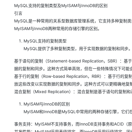
存储
天池大赛
Qwen3.7-Plus
云解析DNS
解决方案免费试用 新老
电子合同
MySQL支持的复制类型及MyISAM与InnoDB的区别
最高领取价值200元试用
能看、能想、能动手的多模
安全
网络与CDN
引言
AI 算法大赛
畅捷通
MySQL是一种常用的关系型数据库管理系统，它支持多种复制
大数据开发治理平台 Data
AI 产品 免费试用
网络
安全
云开发大赛
Qwen3-VL-Plus
Tableau 订阅
MyISAM与InnoDB两种常用的存储引擎的区别。
1亿+ 大模型 tokens 和 
可观测
入门学习赛
中间件
AI空中课堂在线直播课
云防火墙
140+云产品 免费试用
MySQL支持的复制类型
上云与迁云
云原生的云上边界网络安全
产品新客免费试用，最长1
数据库
MySQL提供了多种复制类型，用于实现数据的复制和同步。
生态解决方案
大模型服务
企业出海
大模型ACA认证体验
大数据计算
基于语句的复制（Statement-based Replication，
助力企业全员 AI 认知与能
行业生态解决方案
据的复制和同步。这种方式简单高效，但在一些特殊情况下可能
千问AI平台-Token Plan
政企业务
媒体服务
基于行的复制（Row-based Replication，RBR）：
开发者生态解决方案
放这些改变以实现数据的复制和同步。这种方式可以更精确地复
企业服务与云通信
千问AI平台-模型体验
AI 开发和 AI 应用解决
混合复制（Mixed Replication）：混合复制是基于语句
在线体验全尺寸、多种模态
域名与网站
MyISAM与InnoDB的区别
Happy 系列大模型
终端用户计算
MyISAM和InnoDB是MySQL中常用的两种存储引擎，它
Serverless
事务支持：MyISAM不支持事务，而InnoDB支持事务和AC
开发工具
并发性能：MyISAM采用表级锁定，而InnoDB采用行级锁定，