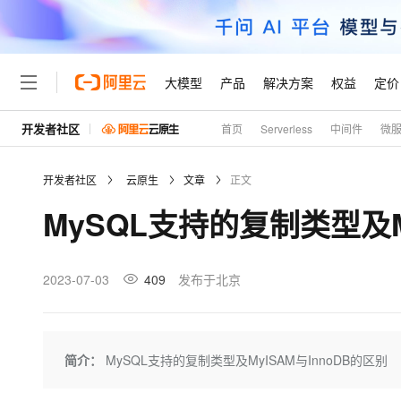
大模型
产品
解决方案
权益
定价
开发者社区
首页
Serverless
中间件
微
大模型
产品
解决方案
权益
定价
云市场
伙伴
服务
了解阿里云
精选产品
精选解决方案
普惠上云
产品定价
精选商城
成为销售伙伴
售前咨询
为什么选择阿里云
千问AI平台
开发者社区
云原生
文章
正文
了解云产品的定价详情
大模型服务平台百炼
千问办公，解锁你的工作
普惠上云 官方力荐
分销伙伴
在线服务
网站建设
什么是云计算
大
MySQL支持的复制类型及M
大模型服务与应用平台
企业级Agent产品，直接
云服务器38元/年起，超
咨询伙伴
多端小程序
技术领先
云上成本管理
售后服务
轻量应用服务器
Agency Agents：拥
官方推荐返现计划
大模型
精选产品
精选解决方案
Salesforce 国际版订阅
稳定可靠
管理和优化成本
推荐新用户得奖励，单订单
销售伙伴合作计划
2023-07-03
409
发布于北京
自助服务
友盟天域
安全合规
人工智能与机器学习
AI
文本生成
云数据库 RDS
HappyHorse 打造一
云工开物
无影生态合作计划
在线服务
观测云
分析师报告
高校专属算力普惠，学生认
计算
互联网应用开发
Qwen3.8-Max
HOT
Salesforce On Alibaba C
工单服务
Tuya 物联网平台阿里云
研究报告与白皮书
人工智能平台 PAI
快速拥有专属 OpenClaw
简介：
MySQL支持的复制类型及MyISAM与InnoDB的区别
大模
Consulting Partner 合
大数据
容器
智能体时代全能旗舰模型
免费试用
短信专区
一站式AI开发、训练和推
蓝凌 OA
AI 大模型销售与服务生
现代化应用