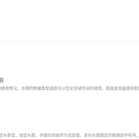
灾、备份、恢复、迁移等方面的全套解决方案，
彻底解决数据库运维的烦恼。 了解产品详
情:&nbsp;https://www.aliyun.com/product/rds/mysql
区别