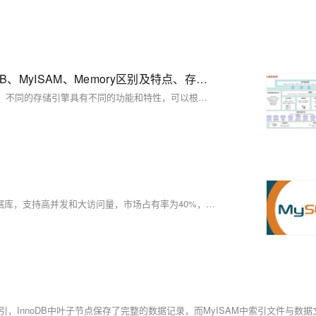
【MySQL进阶篇】存储引擎（MySQL体系结构、InnoDB、MyISAM、Memory区别及特点、存储引擎的选择方案）
MySQL的存储引擎是其核心组件之一，负责数据的存储、索引和检索。不同的存储引擎具有不同的功能和特性，可以根据业务需求 选择合适的引擎。本文详细介绍了MySQL体系结构、InnoDB、MyISAM、Memory区别及特点、存储引擎的选择方案。
本文对比了Oracle和MySQL数据库的多个方面。Oracle适用于大型数据库，支持高并发和大访问量，市场占有率为40%，安装占用空间较大，约3G；而MySQL适合中小型应用，是开源免费的，安装仅需152M。两者在主键生成、字符串处理、SQL语句、事务处理等方面存在差异。Oracle功能更为强大，尤其在企业级应用中表现突出，而MySQL则以简单易用见长。