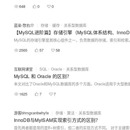
648
0
0
蓝染-惣右介
|
存储
缓存
关系型数据库
2565
57
58
互联网课堂
|
SQL
Oracle
关系型数据库
MySQL 和 Oracle 的区别？
1625
7
7
游客bhmgxanbwhyfe
|
存储
算法
关系型数据库
InnoDB与MyISAM实现索引方式的区别？