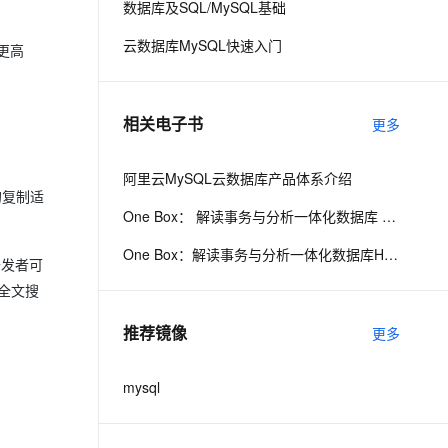
数据库及SQL/MySQL基础
云数据库MySQL快速入门
时更高
息提取
与 AI 智能体进行实时音视频通话
从文本、图片、视频中提取结构化的属性信息
构建支持视频理解的 AI 音视频实时通话应用
t.diy 一步搞定创意建站
构建大模型应用的安全防护体系
相关电子书
更多
通过自然语言交互简化开发流程,全栈开发支持
通过阿里云安全产品对 AI 应用进行安全防护
阿里云MySQL云数据库产品体系介绍
的复制适
One Box： 解读事务与分析一体化数据库 HybridDB for MySQL
One Box：解读事务与分析一体化数据库HybridDB for MySQL
开发者可
全文搜
推荐镜像
更多
mysql