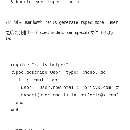
$ bundle exec rspec --help
🌰：测试 user 模型：
rails generate rspec:model user
之后会创建出一个 spec/models/user_spec.rb 文件（已改源
码）：
end