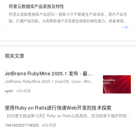
阿里云数据库产品家族及特性
阿里云智能数据库产品团队一直致力于不断健全产品体系，提升产品性
能，打磨产品功能，从而帮助客户实现更加极致的弹性能力、具备更强的
扩展能力、并利用云设施进一步降低企业成本。以云原生+分布式为核心
技术抓手，打造以自研的在线事务型(OLTP)数据库Polar DB和在线分析型
(OLAP)数据库Analytic DB为代表的新一代企业级云原生数据库产品体
系， 结合NoSQL数据库、数据库生态工具、云原生智能化数据库管控平
台，为阿里巴巴经济体以及各个行业的企业客户和开发者提供从公共云到
相关文章
混合云再到私有云的完整解决方案，提供基于云基础设施进行数据从处
理、到存储、再到计算与分析的一体化解决方案。本节课带你了解阿里云
JetBrains RubyMine 2025.1 发布 - 最智能的 Ruby 与 Rails IDE
数据库产品家族及特性。
JetBrains RubyMine 2025.1 (macOS, Linux, Windows) - 最智能的 Ruby 与 Rails IDE
sysin
435
使用Ruby on Rails进行快速Web开发的技术探索
【8月更文挑战第12天】Ruby on Rails以其高效、灵活和易于维护的特点，成为了快速Web开发领域的佼佼者。通过遵循Rails的约定和最佳实践，开发者可以更加专注于业务逻辑的实现，快速构建出高质量的Web应用。当然，正如任何技术框架一样，Rails也有其适用场景和局限性，开发者需要根据项目需求和个人偏好做出合适的选择。
1941623231718325
409