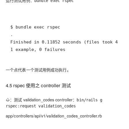
运行测试用例：
bundle exec rspec
1 example, 0 failures
一个点代表一个测试用例成功执行。
4.5 rspec 使用之 controller 测试
🌰：测试 validation_codes controller：
bin/rails g
rspec:request validation_codes
app/controllers/api/v1/validation_codes_controller.rb