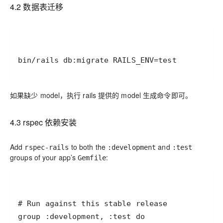
4.2 数据表迁移
bin/rails db:migrate RAILS_ENV=test
如果缺少 model，执行 rails 提供的 model 生成命令即可。
4.3 rspec 依赖安装
Add
to
both
the
and
rspec-rails
:development
:test
groups of your app’s
:
Gemfile