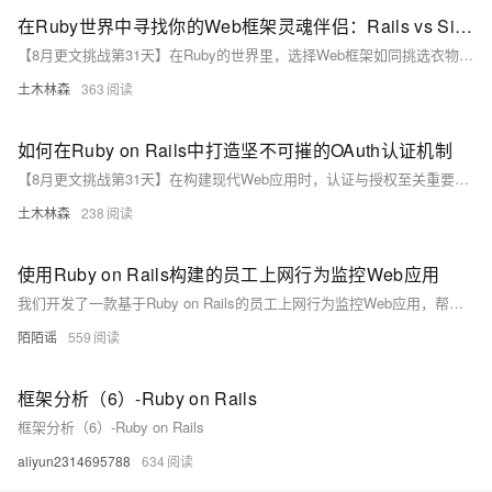
在Ruby世界中寻找你的Web框架灵魂伴侣：Rails vs Sinatra
【8月更文挑战第31天】在Ruby的世界里，选择Web框架如同挑选衣物，需根据场合和需求。Rails与Sinatra是两大热门框架，前者以其“约定优于配置”理念和全面的功能成为企业级应用的首选；后者则以轻量级和灵活性著称，适用于快速原型开发和小规模应用。通过对比两者特性，如Rails的MVC架构与Sinatra的简洁API，我们可以看到它们各有所长。选择合适的框架，如同找到旅途中的最佳伙伴，让开发之路更加顺畅愉悦。这场探索之旅教会我们，没有绝对的好坏，只有最适合的选择。
土木林森
363
如何在Ruby on Rails中打造坚不可摧的OAuth认证机制
【8月更文挑战第31天】在构建现代Web应用时，认证与授权至关重要。本文介绍如何在Ruby on Rails中实现OAuth认证，通过使用`omniauth`和`devise` gems简化流程。首先安装并配置相关gem，接着在`User`模型中处理OAuth回调，最后设置路由及控制器完成登录流程。借助OAuth，用户可使用第三方服务安全地进行身份验证，提升应用安全性与用户体验。随着OAuth标准的演进，这一机制将在Rails项目中得到更广泛应用。
土木林森
238
使用Ruby on Rails构建的员工上网行为监控Web应用
我们开发了一款基于Ruby on Rails的员工上网行为监控Web应用，帮助企业保护数据安全和确保员工生产力。该应用利用Rails的MVC架构和Active Record管理数据库，通过网络代理和JavaScript追踪员工网络活动。数据收集后，应用进行分析和可视化，以便识别异常行为。此外，借助Rails的后台任务和Sidekiq gem，实现数据自动化处理和定时更新，为公司提供实时监控反馈。
陌陌谣
559
框架分析（6）-Ruby on Rails
框架分析（6）-Ruby on Rails
aliyun2314695788
634