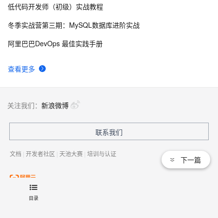
低代码开发师（初级）实战教程
ruby  and ruby on rails
4
8
冬季实战营第三期：MySQL数据库进阶实战
Ruby学习笔记-String
618
9
阿里巴巴DevOps 最佳实践手册
Ruby中写一个判断成绩分类的脚本
519
10
查看更多
关注我们：
新浪微博
联系我们
文档
|
开发者社区
|
天池大赛
|
培训与认证
下一篇
法律声明及隐私权政策
|
Cookies政策
© 2009-现在 Aliyun.com 版权所有
目录
增值电信业务经营许可证：
浙B2-20080101