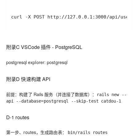
curl -X POST http://127.0.0.1:3000/api/users
附录C VSCode 插件 - PostgreSQL
postgresql explorer: postgresql
附录D 快速构建 API
前提：构建了 Rails 服务（并连接了数据库）：
rails new --
api --database=postgresql --skip-test catdou-1
D-1 routes
第一步、
routes
，生成路由表：
bin/rails routes