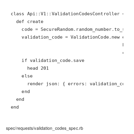
end
spec/requests/validation_codes_spec.rb