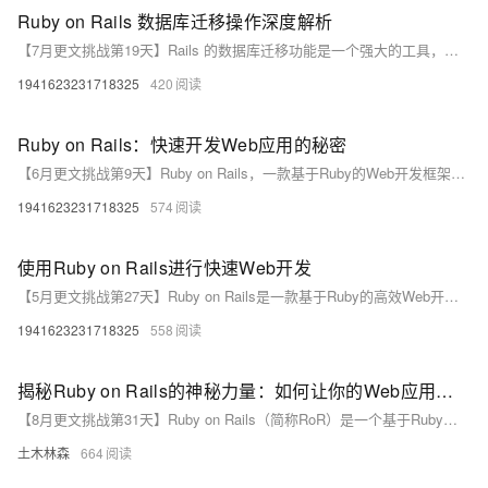
Ruby on Rails 数据库迁移操作深度解析
【7月更文挑战第19天】Rails 的数据库迁移功能是一个强大的工具，它帮助开发者以版本控制的方式管理数据库结构的变更。通过遵循最佳实践，并合理利用 Rails 提供的迁移命令和方法，我们可以更加高效、安全地管理数据库结构，确保应用的稳定性和可扩展性。
1941623231718325
420
Ruby on Rails：快速开发Web应用的秘密
【6月更文挑战第9天】Ruby on Rails，一款基于Ruby的Web开发框架，以其高效、简洁和强大备受青睐。通过“约定优于配置”减少配置工作，内置丰富功能库加速开发，如路由、数据库访问。活跃的社区和海量资源提供支持，MVC架构与RESTful设计确保代码清晰可扩展。高效的数据库迁移和测试工具保证质量。Rails是快速构建Web应用的理想选择，未来将持续影响Web开发领域。
1941623231718325
574
使用Ruby on Rails进行快速Web开发
【5月更文挑战第27天】Ruby on Rails是一款基于Ruby的高效Web开发框架，以其快速开发、简洁优雅和强大的社区支持著称。遵循“约定优于配置”，Rails简化了开发流程，通过MVC架构保持代码清晰。安装Ruby和Rails后，可使用命令行工具创建项目、定义模型、控制器和视图，配置路由，并运行测试。借助Gem扩展功能，优化性能和确保安全性，Rails是快速构建高质量Web应用的理想选择。
1941623231718325
558
揭秘Ruby on Rails的神秘力量：如何让你的Web应用飞起来？
【8月更文挑战第31天】Ruby on Rails（简称RoR）是一个基于Ruby语言的开源Web应用框架，自2005年发布以来，因简洁的语法、强大的功能和高效的开发效率而广受好评。RoR采用MVC架构，提高代码可读性和可维护性，拥有庞大的社区和丰富的库支持。本文通过示例代码展示其强大之处，并介绍RoR的核心概念与最佳实践，帮助开发者更高效地构建Web应用。
土木林森
664