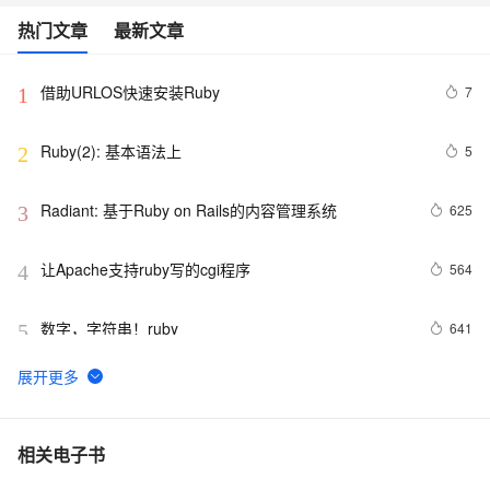
热门文章
最新文章
借助URLOS快速安装Ruby
7
1
Ruby(2): 基本语法上
5
2
Radiant: 基于Ruby on Rails的内容管理系统
625
3
让Apache支持ruby写的cgi程序
564
4
数字，字符串！ruby
641
5
Ruby入门（4）——类
2
6
ruby学习笔记(2)--类的基本使用
663
7
相关电子书