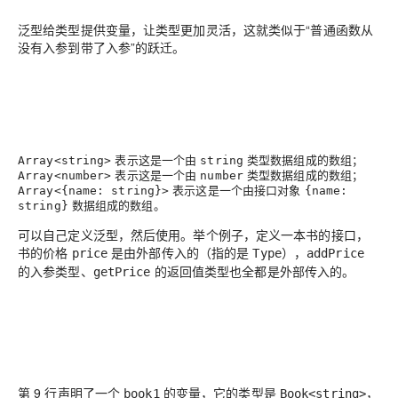
泛型给类型提供变量，让类型更加灵活，这就类似于“普通函数从
没有入参到带了入参”的跃迁。
表示这是一个由
类型数据组成的数组；
Array<string>
string
表示这是一个由
类型数据组成的数组；
Array<number>
number
表示这是一个由接口对象
Array<{name: string}>
{name:
数据组成的数组。
string}
可以自己定义泛型，然后使用。举个例子，定义一本书的接口，
书的价格
是由外部传入的（指的是
），
price
Type
addPrice
的入参类型、
的返回值类型也全都是外部传入的。
getPrice
第 9 行声明了一个
的变量，它的类型是
，
book1
Book<string>