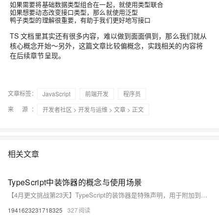
如果需要将基础数据类型组合在一起，就使用类型联合
如果想要动态改变接口类型，那么就使用泛型
鸭子类型的理解很重要，有助于我们更好地写接口
TS 文档里其实还有很多内容，难以做到面面俱到，那么我们就从
核心概念开始～另外，这篇文章比较偏概念，实践相关的内容将
在后续章节呈现。
文章标签：
JavaScript
前端开发
程序员
来 源：
开发者社区
>
开发与运维
>
文章
> 正文
相关文章
TypeScript中装饰器的概念与使用场景
【4月更文挑战第23天】TypeScript的装饰器是特殊声明，用于附加到类的声明、方法、属性或参数，以修改行为。它们以`@expression`形式，其中`expression`是运行时调用的函数。装饰器应用场景包括：日志记录、调试、依赖注入、权限控制和AOP。通过装饰器，可以实现动态行为修改，如添加日志、注入依赖、控制权限以及事务管理。然而，应谨慎使用，避免过度复杂化代码。装饰器在现代 TypeScript 开发中扮演重要角色，帮助编写更健壮、可维护的代码。
1941623231718325
327