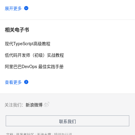
使用React、TypeScript和Ant Design构建现代化前端应
4
6
用
在Vue3.0+ts中如何使用h函数
3
7
相关电子书
现代TypeScript高级教程
TypeScript Generics(泛型)
6
8
低代码开发师（初级）实战教程
JS超集对TypeScript的Map对象以及联合类型的深入实战
6
9
阿里巴巴DevOps 最佳实践手册
typescript5-编译和安装ts代码
4
10
查看更多
关注我们：
新浪微博
联系我们
文档
|
开发者社区
|
天池大赛
|
培训与认证