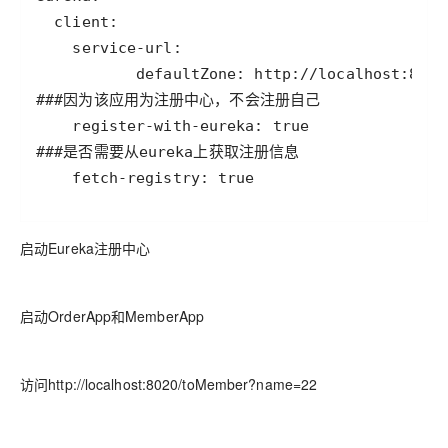
    fetch-registry: true
启动Eureka注册中心
启动OrderApp和MemberApp
访问http://localhost:8020/toMember?name=22