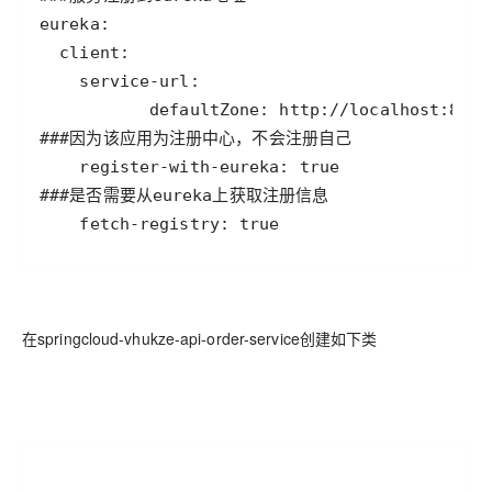
    fetch-registry: true
在springcloud-vhukze-api-order-service创建如下类