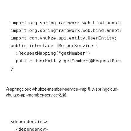
}
在springcloud-vhukze-member-service-impl引入springcloud-
vhukze-api-member-service依赖