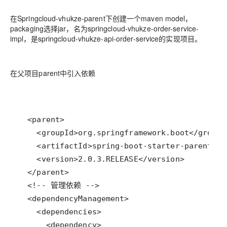
在Springcloud-vhukze-parent下创建一个maven model，
packaging选择jar，名为springcloud-vhukze-order-service-
impl，是springcloud-vhukze-api-order-service的实现项目。
在父项目parent中引入依赖