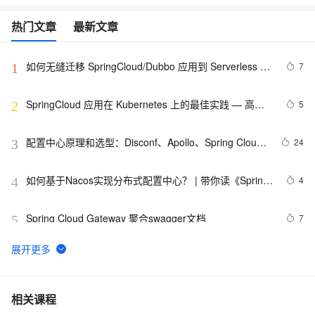
热门文章
最新文章
如何无缝迁移 SpringCloud/Dubbo 应用到 Serverless 架
7
1
构
SpringCloud 应用在 Kubernetes 上的最佳实践 — 高可
5
2
用（容量评估）
配置中心原理和选型：Disconf、Apollo、Spring Cloud 
24
3
Config 和 Nacos
如何基于Nacos实现分布式配置中心？ | 带你读《Spring 
4
4
Cloud Alibaba（2019）》之七
Spring Cloud Gateway 聚合swagger文档
7
5
黑马程序员2024最新SpringCloud微服务开发与实战 个人
5
6
学习心得、踩坑、与bug记录Day2 全网最快最全（下）
SpringCloud微服务实战——搭建企业级开发框架（三十
10
7
相关课程
三）：整合Skywalking实现链路追踪