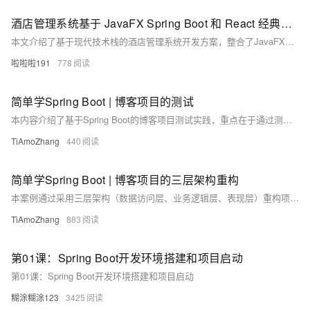
酒店管理系统基于 JavaFX Spring Boot 和 React 经典项目重构实操
本文介绍了基于现代技术栈的酒店管理系统开发方案，整合了JavaFX、Spring Boot和React三大技术框架。系统采用前后端分离架构，JavaFX构建桌面客户端，React开发Web管理界面，Spring Boot提供RESTful API后端服务。核心功能模块包括客房管理和客户预订流程，文中提供了JavaFX实现的客房管理界面代码示例和React开发的预订组件代码，展示了如何实现客房信息展示、添加修改操作以及在线预订功能。
啦啦啦191
778
简单学Spring Boot | 博客项目的测试
本内容介绍了基于Spring Boot的博客项目测试实践，重点在于通过测试驱动开发（TDD）优化服务层代码，提升代码质量和功能可靠性。案例详细展示了如何为PostService类编写测试用例、运行测试并根据反馈优化功能代码，包括两次优化过程。通过TDD流程，确保每项功能经过严格验证，增强代码可维护性与系统稳定性。
TiAmoZhang
440
简单学Spring Boot | 博客项目的三层架构重构
本案例通过采用三层架构（数据访问层、业务逻辑层、表现层）重构项目，解决了集中式开发导致的代码臃肿问题。各层职责清晰，结合依赖注入实现解耦，提升了系统的可维护性、可测试性和可扩展性，为后续接入真实数据库奠定基础。
TiAmoZhang
883
第01课：Spring Boot开发环境搭建和项目启动
第01课：Spring Boot开发环境搭建和项目启动
糊涂糊涂123
3425