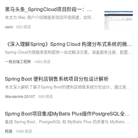
黑马头条_SpringCloud项目阶段一：环境搭建（Mac版本）
本文为 Mac 用户介绍微服务项目环境搭建，含阿里云服务器用 Docker 装 Nacos 1.2.0，本地通过 brew 装 OpenJDK 8、Maven 3.6.1、Redis，Docker 部署 MySQL 5.7 并配字符集，及 Nginx 安装与反向代理设置，附命令与配置步骤。
varin
620
《深入理解Spring》Spring Cloud 构建分布式系统的微服务全家桶
Spring Cloud为微服务架构提供一站式解决方案，涵盖服务注册、配置管理、负载均衡、熔断限流等核心功能，助力开发者构建高可用、易扩展的分布式系统，并持续向云原生演进。
一枚后端工程狮
1463
Spring Boot 便利店销售系统项目分包设计解析
本文深入解析了基于Spring Boot的便利店销售系统分包设计，通过清晰的分层架构（表现层、业务逻辑层、数据访问层等）和模块化设计，提升了代码的可维护性、复用性和扩展性。具体分包结构包括`controller`、`service`、`repository`、`entity`、`dto`、`config`和`util`等模块，职责分明，便于团队协作与功能迭代。该设计为复杂企业级应用开发提供了实践参考。
WanderInk-20107
590
Spring Boot项目集成MyBatis Plus操作PostgreSQL全解析
集成 Spring Boot、PostgreSQL 和 MyBatis Plus 的步骤与 MyBatis 类似，只不过在 MyBatis Plus 中提供了更多的便利功能，如自动生成 SQL、分页查询、Wrapper 查询等。
盹猫
1090