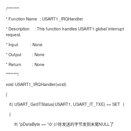
/********
* Function Name : USART1_IRQHandler
* Description : This function handles USART1 global interrupt
request.
* Input : None
* Output : None
* Return : None
********/
void USART1_IRQHandler(void)
{
if( USART_GetITStatus(USART1, USART_IT_TXE) == SET )
{
if( *pDataByte == '\0' )//待发送的字节发到末尾NULL了