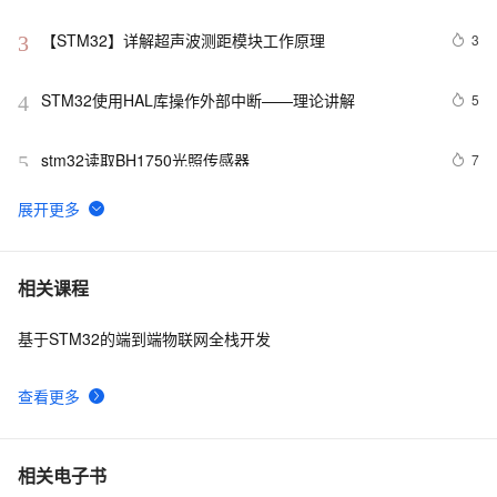
【STM32】详解超声波测距模块工作原理
3
3
STM32使用HAL库操作外部中断——理论讲解 
5
4
stm32读取BH1750光照传感器
7
5
STM32-嵌入式学习笔记06-ADC的使用
12
6
STM32CubeMX U8g2移植
6
7
相关课程
基于STM32的端到端物联网全栈开发
【STM32 .Net MF开发板学习-14】红外遥控器编码识
219
8
别
查看更多
嵌入式 STM32 SHT31温湿度传感器
7
9
基于STM32的智能城市环境监测系统设计与实现
4
10
相关电子书