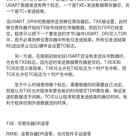
USART数据发送有两个标志，一个是TXE=发送数据寄存器空，另
一个是TC=发送结束。
当USART_DR中的数据传送到移位寄存器后，TXE被设置，此时
移位寄存器开始向TX信号线按位传输数据，但因为TDR已经变
空，程序可以把下一个要发送的字节(操作USART_DR)写入TDR
中，而不必等到移位寄存器中所有位发送结束，所有位发送结束
时(送出停止位后)硬件会设置TC标志。
另一方面，在刚刚初始化好USART还没有发送任何数据时，
也会有TXE标志，因为这时发送数据寄存器是空的。TXEIE和
TCIE的意义很简单，TXEIE允许在TXE标志为'1'时产生中断，而
TCIE允许在TC标志为'1'时产生中断。
至于什么时候使用哪个标志，需要根据你的需要自己决定。
但我认为TXE允许程序有更充裕的时间填写TDR寄存器，保证发
送的数据流不间断。TC可以让程序知道发送结束的确切时间，有
利于程序控制外部数据流的时序。
TXE--写寄存器DR清零
RXNE--读寄存器DR清零，也可软件手动清零