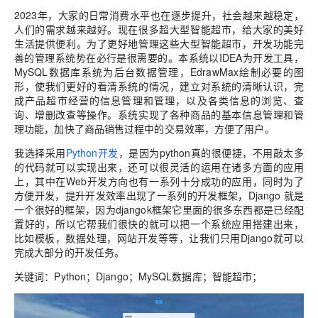
2023年，大家的日常消费水平也在逐步提升，社会越来越稳定，
人们的需求越来越好。现在很多超大型智能超市，给大家的美好
生活提供便利。为了更好地管理这些大型智能超市，开发功能完
善的管理系统势在必行是很需要的。本系统以IDEA为开发工具，
MySQL数据库系统为后台数据管理，EdrawMax绘制必要的图
形，使我们更好的看清系统的情况，建立对系统的清晰认识，完
成产品超市经营的信息管理和管理，以及各类信息的浏览、查
询、增删改查等操作。系统实现了各种商品的基本信息管理和管
理功能，加快了商品销售过程中的交易效率，方便了用户。
我选择采用
Python开发
，是因为python真的很便捷，不用敲太多
的代码就可以实现出来，还可以很灵活的运用在诸多方面的应用
上，其中在Web开发方向也有一系列十分成功的应用，同时为了
方便开发，提升开发效率出现了一系列的开发框架，Django 就是
一个很好的框架，因为djangok框架它里面的很多东西都是已经配
置好的，所以它帮我们很快的就可以把一个系统应用搭建出来，
比如模板，数据处理，网站开发等等，让我们只用Django就可以
完成大部分的开发任务。
关键词：Python；Django；MySQL数据库；智能超市；