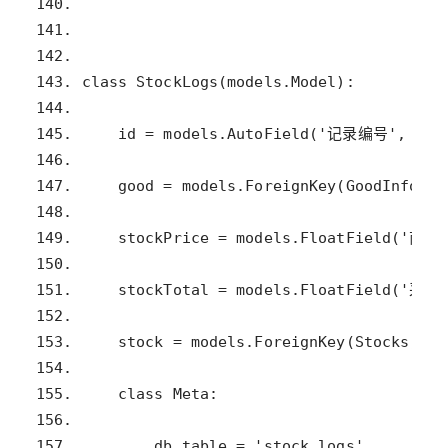
157.         db_table = 'stock_logs'