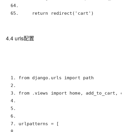
65.     return redirect('cart')
4.4 urls配置