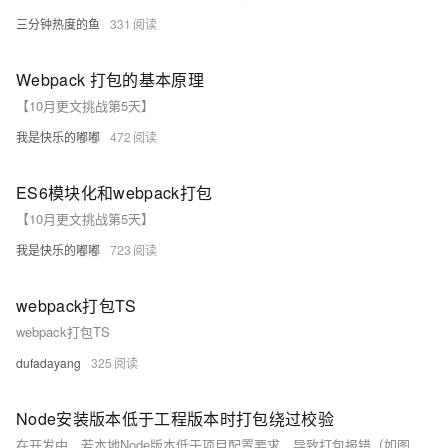
三分钟热度的鱼
331
Webpack 打包的基本原理
【10月更文挑战第5天】
我是快乐的嘟嘟
472
ES6模块化和webpack打包
【10月更文挑战第5天】
我是快乐的嘟嘟
723
webpack打包TS
webpack打包TS
dufadayang
325
Node安装版本低于工程版本时打包绕过校验
在开发中，若本地Node版本低于项目配置要求，导致打包报错（如图所示），可在不变更本地环境的情况下，通过在执行`npm run build`前输入命令`set NODE_OPTIONS=--openssl-legacy-provider`来绕行此问题，确保构建顺利进行。