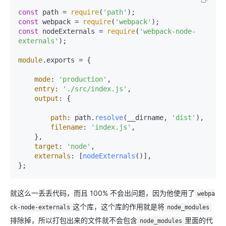
const
 path = 
require
(
'path'
const
 webpack = 
require
(
'webpack'
const
 nodeExternals = 
require
(
'webpack-node-
externals'
);

module
.
exports
 = {

mode
: 
'production'
,

entry
: 
'./src/index.js'
,

output
: {

path
: path.
resolve
(__dirname, 
'dist'
),

filename
: 
'index.js'
,

    },

target
: 
'node'
,

externals
: [
nodeExternals
()],

就这么一丢丢代码，而且 100% 不会出问题，因为他使用了
webpa
这个库，这个库的作用就是将
ck-node-externals
node_modules
排除掉，所以打包出来的文件就不会包含
里面的代
node_modules