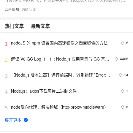
【9月更文挑战第1天】在前端开发中，Webpack 作为强大的模块打包工具，提供了丰富的功能和扩展性。本文重点介绍 DefinePlugin 插件，详细探讨其原理、功能及实际应用。DefinePlugin 可在编译过程中动态定义全局变量，适用于环境变量配置、动态加载资源、接口地址配置等场景，有助于提升代码质量和开发效率。通过具体配置示例和注意事项，帮助开发者更好地利用此插件优化项目。
众所周知
292
热门文章
最新文章
nodeJS 的 npm 设置国内高速镜像之淘宝镜像的方法
8
1
解读 V8 GC Log（一）: Node.js 应用背景与 GC 基础
4468
2
知识
【Node.js 版本过高】运行前端时，遇到错误 `Error: 
14
3
error:0308010C:digital envelope 
routines::unsupported`
Node.js：axios下载图片二进制文件
1
4
node反向代理，解决跨域（http-proxy-middleware）
8
5
node npm 安装时报错解决
1
6