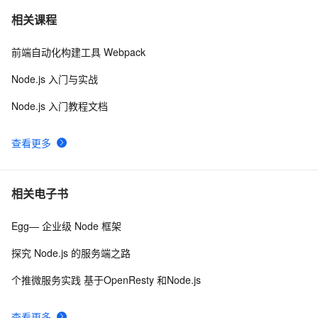
Node.js【简介、安装、运行 Node.js 脚本、事件循环、
9
7
相关课程
ES6 作业队列、Buffer(缓冲区)、Stream(流)】(一)-全面
详解（学习总结---从入门到深化）（上）
前端自动化构建工具 Webpack
Prometheus（二）之Node Exporter采集Linux主机数据
8
8
Node.js 入门与实战
【node】express中mysql的基本用法、连接池的使用、
5
9
Node.js 入门教程文档
事务的回滚
node.js: ws服务端和WebSocket客户端交互示例
1
10
查看更多
相关电子书
Egg— 企业级 Node 框架
探究 Node.js 的服务端之路
个推微服务实践 基于OpenResty 和Node.js
查看更多