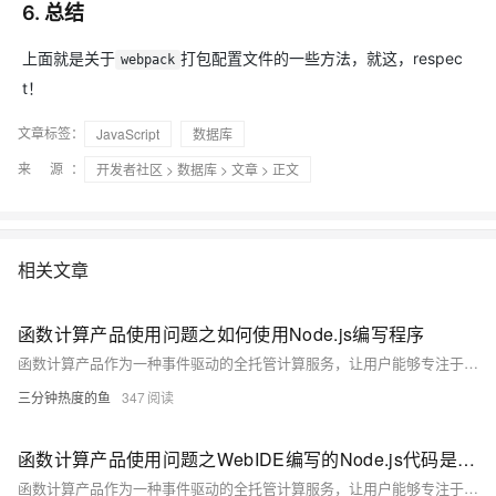
6. 总结
上面就是关于
打包配置文件的一些方法，就这，respec
webpack
t！
文章标签：
JavaScript
数据库
来 源：
开发者社区
>
数据库
>
文章
> 正文
相关文章
函数计算产品使用问题之如何使用Node.js编写程序
函数计算产品作为一种事件驱动的全托管计算服务，让用户能够专注于业务逻辑的编写，而无需关心底层服务器的管理与运维。你可以有效地利用函数计算产品来支撑各类应用场景，从简单的数据处理到复杂的业务逻辑，实现快速、高效、低成本的云上部署与运维。以下是一些关于使用函数计算产品的合集和要点，帮助你更好地理解和应用这一服务。
三分钟热度的鱼
347
函数计算产品使用问题之WebIDE编写的Node.js代码是否会自动进行打包部署
函数计算产品作为一种事件驱动的全托管计算服务，让用户能够专注于业务逻辑的编写，而无需关心底层服务器的管理与运维。你可以有效地利用函数计算产品来支撑各类应用场景，从简单的数据处理到复杂的业务逻辑，实现快速、高效、低成本的云上部署与运维。以下是一些关于使用函数计算产品的合集和要点，帮助你更好地理解和应用这一服务。