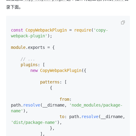
录下面。
const
CopyWebpackPlugin
 = 
require
(
'copy-
webpack-plugin'
);

module
.
exports
 = {

// ...
plugins
: [

new
CopyWebpackPlugin
({

patterns
: [

                {

from
: 
path.
resolve
(__dirname, 
'node_modules/package-
name'
),

to
: path.
resolve
(__dirname, 
'dist/package-name'
),

                },

            ],
