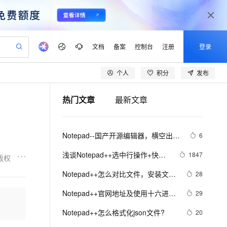
文档
备案
控制台
注册
登录
个人
积分
发布
验
作计划
器
AI 活动
专业服务
服务伙伴合作计划
开发者社区
加入我们
产品动态
服务平台百炼
阿里云 OPC 创新助力计划
热门文章
最新文章
一站式生成采购清单，支持单品或批量购买
io：打造专属 AI 语音助手
S产品伙伴计划（繁花）
峰会
CS
造的大模型服务与应用开发平台
一句话生成原生可编辑精美 PPT 文稿
AI 生产力先锋
Al MaaS 服务伙伴赋能合作
域名
博文
Careers
至高可申请百万元
Qwen3.8-Max 模型上线
开启高性价比 AI 编程新体验
弹性可伸缩的云计算服务
Qwen-Audio-3.0-Realtime 端到端实时语音角色扮演
输入一句话想法, 轻松生成专业的 PPT
先锋实践拓展 AI 生产力的边界
Token 补贴，五大权
计划
海大会
伙伴信用分合作计划
商标
问答
社会招聘
Notepad--国产开源编辑器，横空出
6
益加速 OPC 成功
eek-V4-Pro
SS
一键部署幻兽帕鲁游戏服务器
飞天发布时刻
HOT
Open Search 向量检索版支
划
备案
电子书
校园招聘
世！
pSeek-V4-Pro
视频创作，一键激活电商全链路生产力
稳定、安全、高性价比、高性能的云存储服务
一键购买专属联机服务器，轻松开启游戏
所见，即是所愿
持视频检索 Pipeline 功能
更多支持
浅谈Notepad++选中行操作+快捷
1847
版权
划
公司注册
镜像站
视频生成
语音识别与合成
键+使用技巧【超详解】
专属 QwenPaw
漫剧工坊：一站式动画创作平台
AI 实训营
HOT
应用身份服务 (IDaaS)
Notepad++怎么对比文件，安装文件
28
合作伙伴培训与认证
划
上云迁移
站生成，高效打造优质广告素材
全接入的云上超级电脑
从聊天伙伴进化为能主动干活的本地数字员工
快速生产连贯的高质量长漫剧
从基础到进阶，Agent 创客手把手教你
OpenClaw 管理能力上线
对比插件Compare plugin
lScope
我要反馈
e-1.1-T2V
Qwen3-TTS-Flash
Notepad++官网地址及使用十六进制
29
查询合作伙伴
n Alibaba Cloud ISV 合作
代维服务
建企业门户网站
10 分钟搭建微信、支付宝小程序
MaxCompute MaxFrame 提
查看文件的详细教程
畅细腻的高质量视频
离线语音合成大模型，多语言方言自适应，低延迟高稳定
创新加速
Notepad++怎么格式化json文件?
ope
登录合作伙伴管理后台
20
我要建议
站，无忧落地极速上线
以可视化方式快速构建移动和 PC 门户网站
国内短信简单易用，安全可靠，秒级触达，全球覆盖200+国家和地区。
高效部署网站，快速应用到小程序
供自动弹性内存功能