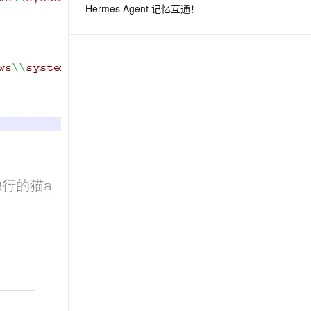
Hermes Agent 记忆互通！
息提取
与 AI 智能体进行实时音视频通话
从文本、图片、视频中提取结构化的属性信息
构建支持视频理解的 AI 音视频实时通话应用
t.diy 一步搞定创意建站
构建大模型应用的安全防护体系
通过自然语言交互简化开发流程,全栈开发支持
通过阿里云安全产品对 AI 应用进行安全防护