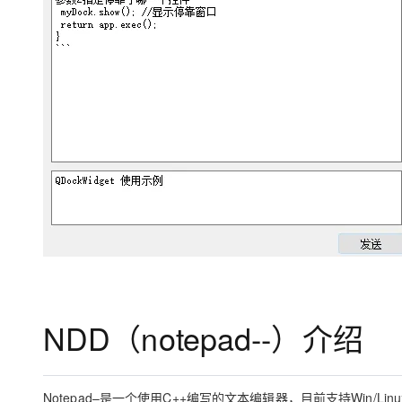
大模型解决方案
迁移与运维管理
快速部署 Dify，高效搭建 
专有云
10 分钟在聊天系统中增加
NDD（notepad--）介绍
Notepad–是一个使用C++编写的文本编辑器，目前支持Win/Linu