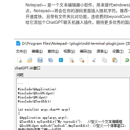
存储
天池大赛
Qwen3.7-Plus
云解析DNS
解决方案免费试用 新老
Notepad++ 是一个文本编辑器小软件，用来替代wind
电子合同
点，Notepad++将会在你的源码里面插入随机字符。推荐一
最高领取价值200元试用
能看、能想、能动手的多模
安全
网络与CDN
AI 算法大赛
畅捷通
开速度快，且带有文件夹比对功能，连收费的beyondC
给它添加个ChatGPT聊天机器人插件。期待更多优秀的
大数据开发治理平台 Data
AI 产品 免费试用
网络
安全
云开发大赛
Qwen3-VL-Plus
Tableau 订阅
1亿+ 大模型 tokens 和 
可观测
入门学习赛
中间件
AI空中课堂在线直播课
云防火墙
140+云产品 免费试用
上云与迁云
云原生的云上边界网络安全
产品新客免费试用，最长1
数据库
生态解决方案
大模型服务
企业出海
大模型ACA认证体验
大数据计算
助力企业全员 AI 认知与能
行业生态解决方案
千问AI平台-Token Plan
政企业务
媒体服务
开发者生态解决方案
企业服务与云通信
千问AI平台-模型体验
AI 开发和 AI 应用解决
在线体验全尺寸、多种模态
域名与网站
Happy 系列大模型
终端用户计算
Serverless
开发工具