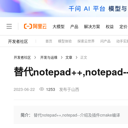
大模型
产品
解决方案
权益
定价
开发者社区
首页
模型体验
探索云世界
问产品
动手实
大模型
产品
解决方案
权益
定价
云市场
伙伴
服务
了解阿里云
精选产品
精选解决方案
普惠上云
产品定价
精选商城
成为销售伙伴
售前咨询
为什么选择阿里云
千问AI平台
开发者社区
开发与运维
文章
正文
了解云产品的定价详情
大模型服务平台百炼
千问办公，解锁你的工作
普惠上云 官方力荐
分销伙伴
在线服务
网站建设
什么是云计算
大
替代notepad++,notep
大模型服务与应用平台
企业级Agent产品，直接
云服务器38元/年起，超
咨询伙伴
多端小程序
技术领先
云上成本管理
售后服务
轻量应用服务器
Agency Agents：拥
官方推荐返现计划
大模型
精选产品
精选解决方案
Salesforce 国际版订阅
稳定可靠
管理和优化成本
推荐新用户得奖励，单订单
销售伙伴合作计划
2023-06-22
1253
发布于山西
自助服务
友盟天域
安全合规
人工智能与机器学习
AI
文本生成
云数据库 RDS
HappyHorse 打造一
云工开物
无影生态合作计划
在线服务
观测云
分析师报告
高校专属算力普惠，学生认
计算
互联网应用开发
Qwen3.8-Max
HOT
Salesforce On Alibaba C
工单服务
Tuya 物联网平台阿里云
研究报告与白皮书
人工智能平台 PAI
快速拥有专属 OpenClaw
简介：
替代notepad++,notepad--介绍及插件cmake编译
大模
Consulting Partner 合
大数据
容器
智能体时代全能旗舰模型
免费试用
短信专区
一站式AI开发、训练和推
蓝凌 OA
AI 大模型销售与服务生
现代化应用