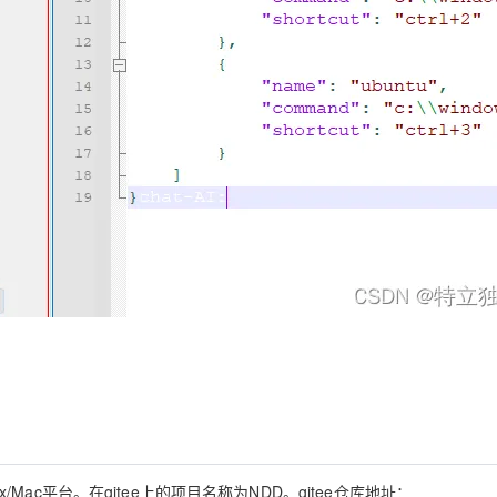
AI 应用
10分钟微调：让0.6B模型媲美235B模
多模态数据信
型
依托云原生高可用架构,实现Dify私有化部署
用1%尺寸在特定领域达到大模型90%以上效果
一个 AI 助手
超强辅助，Bol
即刻拥有 DeepSeek-R1 满血版
在企业官网、通讯软件中为客户提供 AI 客服
多种方案随心选，轻松解锁专属 DeepSeek
x/Mac平台。在gitee上的项目名称为NDD。gitee仓库地址：