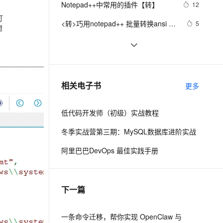
安全
Notepad++中常用的插件【转】
我要投诉
e-1.1-I2V
Cosyvoice-V3-Flash
12
PolarDB
上云场景组合购
Milvus 弹性伸缩功能新增节
伴
打
漫剧创作，剧本、分镜、视频高效生成
100%兼容MySQL、PostgreSQL，兼容Oracle，支持集中和分布式
覆盖90%+业务场景，专享组合折扣价
点支持范围
畅自然，细节丰富
高表现力语音合成大模型，语音克隆听感自然
VPN
<转>巧用notepad++ 批量转换ansi 和 
5
想
utf8
ernetes 版 ACK
云聚AI 严选权益
AI 原生数据库服务发布
SSL 证书
Notepad++ 文本比较插件：Compare 
3
2V
Fun-ASR
，一键激活高效办公新体验
理容器应用的 K8s 服务
精选AI产品，从模型到应用全链提效
Agent 数据网关
plugin
文戏情感细腻自然，动作戏激烈拳拳到肉，实现更强表演能力
支持中英文自由切换，具备更强的噪声鲁棒性
堡垒机
如何在Ubuntu 20.04安装NotePad++
3
AI 用量加速计划
云原生数据库 PolarDB
防火墙
、识别商机，让客服更高效、服务更出色。
notepad快捷键大全
新老同享，达量后返
Agentic Database 发布
405
相关电子书
更多
主机安全
应用
低代码开发师（初级）实战教程
千问办公
NEW
AI 应用及服务市场
的智能体编程平台
一站式AI生产力平台
冬季实战营第三期：MySQL数据库进阶实战
AI 应用
伶鹊
阿里巴巴DevOps 最佳实践手册
企业级人与Agent协作平台，接入和调度多个数字员工
智能客服平台，对话机器人、对话分析、智能外呼
大模型
大模型服务平台百炼 - 全妙
自然语言处理
下一篇
应用创作平台
多模态内容创作工具，已接入 DeepSeek
数据标注
机器学习
一条命令迁移，帮你实现 OpenClaw 与