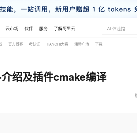
云市场
伙伴
服务
了解阿里云
践
官方博客
考认证
TIANCHI大赛
活动广场
下载
AI 特惠
数据与 API
成为产品伙伴
企业增值服务
最佳实践
价格计算器
AI 场景体
基础软件
产品伙伴合
阿里云认证
市场活动
配置报价
大模型
自助选配和估算价格
新方式
睿译宝，AI翻译排版一步到位
智启 AI 普惠权益
产品生态集成认证中心
企业支持计划
云上春晚
域名与网站
千问官方 MaaS 平台，为开发者和 Agent 而生，新用户赠送 1 亿 + tokens 额度
Qwen Aud
AI Coding
阿里云Maa
2026 阿里云
云服务器 E
为企业打
数据集
Windows
大模型认证
模型
NEW
NEW
ad--介绍及插件cmake编译
交付可用成果
值低价云产品抢先购
上传文档即自动完成翻译和格式还原
至高享 1亿+免费 tokens，加速 Al 应用落地
提供智能易用的域名与建站服务
智能编程，一键
安全可靠、
产品生态伙伴
专家技术服务
云上奥运之旅
弹性计算合作
阿里云中企出
手机三要素
宝塔 Linux
全部认证
价格优势
有专属领域专家
GLM-5.2：长任务时代开源旗舰模型
阿里云 OPC 创新助力计划
千问大模型
即刻拥有 DeepS
AI 电商营销
对象存储 O
大模型
产品生态伙伴工作台
企业增值服务台
云栖战略参考
云存储合作计
云栖大会
身份实名认证
CentOS
训练营
推动算力普惠，释放技术红利
最高返9万
多领域专家智能体,一键组建 AI 虚拟交付团队
快速构建应用程序和网站，即刻迈出上云第一步
至高百万元 Token 补贴，加速一人公司成长
多元化、高性能、安全可靠的大模型服务
真正可用的 1M 上下文,一次完成代码全链路开发
轻松解锁专属 Dee
从图文生成到
云上的中国
数据库合作计
活动全景
短信
Docker
图片和
站式影视创作平台
Hermes Agent，打造自进化智能体
Token Plan 模型订阅计划
数字证书管理服务（原SSL证书）
5 分钟轻松部署
AI 广告创作
无影云电脑
企业成长
NEW
信息公告
看见新力量
云网络合作计
OCR 文字识别
JAVA
证享300元代金券
可视化编排打通从文字构思到成片全链路闭环
全托管，含MySQL、PostgreSQL、SQL Server、MariaDB多引擎
自主进化，持久记忆，越用越聪明
Qwen3.8-Max 首发尝鲜，限时加量 10 倍，夜间低至2折
实现全站HTTPS，呈现可信的WEB访问
图文、视频一
随时随地安
魔搭 Mode
Kimi-K3
HappyHors
NEW
loud
服务实践
官网公告
金融模力时刻
Salesforce O
版
发票查验
全能环境
Claude Code + GStack 打造工程团队
千问办公，限时限量积分加倍
Qoder
低代码高效构
AI 建站
短信服务
型
NEW
作计划
Kimi 最新旗舰模型，长程编程与推理利器
让文字生成流
计划
创新中心
魔搭 ModelSc
健康状态
理服务
让AI从“聊天伙伴”进化为能干活的“数字员工”
安装技能 GStack，拥有专属 AI 工程团队
你的AI工作搭子，覆盖日常办公高频场景
面向真实软件的智能体编程平台
0 代码专业建
客户案例
天气预报查询
操作系统
态合作计划