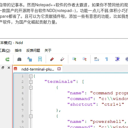
Deepseek-v4-pro
HappyHors
同享
万小智 AI 建站低至 15元/月
Qoder CN
AI 短剧/漫剧
云原生数据库 
ows自带的记事本。然而Notepad++软件的作者太霸道，如果你不赞同他的观
快递物流查询
WordPress
成为服务伙
高校合作
款国产的开源跨平台软件NDD(notepad--)，功能一点儿不弱,体积小巧
点，立即开启云上创新
覆盖公网/内网、递归/权威、移动APP等全场景解析服务
送.CN域名，送备案服务码
基于千问大模型等，支持代码智能生成、研发智能问答
AI助力短剧
态智能体模型
旗舰 MoE 大模型，百万上下文与顶尖推理能力
图生视频，流
Ubuntu
ompare都省了。且可以为它贡献插件啦，添加一些有意思的功能，比如我
服务生态伙伴
云工开物
企业应用
国产软件，为国产化崛起贡献力量。
Works
Night Plan 支持 Qwen 3.8-Max
云原生大数据计算服务 MaxCompute
AI 办公
容器服务 Kub
NEW
GLM-5.2
Wan2.7-T
Red Hat
30+ 款产品免费体验
Data Agent 驱动的一站式 Data+AI 开发治理平台
夜间 5 折，Qwen/Meoo/TokenPlan 客户专享
面向分析的企业级SaaS模式云数据仓库
AI智能应用
提供一站式管
科研合作
视觉 Coding、空间感知、多模态思考等全面升级
1M上下文，专为长程任务能力而生
ERP
堂（旗舰版）
SUSE
智能客服
CRM
防护产品
2个月
自动承接线索
建站小程序
OA 办公系统
AI 应用构建
大模型原生
力提升
财税管理
模板建站
Qoder
大模型服务平台百炼-应用模版
HOT
NEW
面向真实软件
个人版上线、团队版降价；千问3.8-Max首发发尝鲜
丰富多元化的应用模版和解决方案
400电话
定制建站
万有无界
大模型服务平台百炼-智能体
方案
广告营销
模板小程序
的模型效果
灵活可视化地构建企业级 Agent
定制小程序
秒悟
人工智能平台 PAI
APP 开发
云端极速 AI 
新一代 AI 视频生成模型，深度适配广告营销等场景
AI Native 的算法工程平台，一站式完成建模、训练、推理服务部署
建站系统