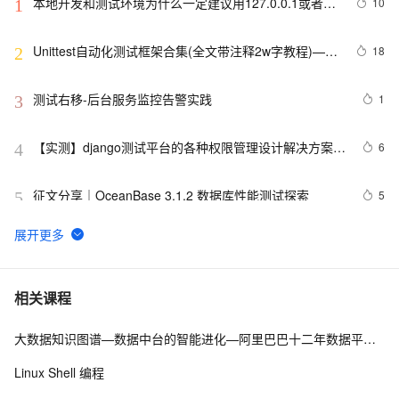
本地开发和测试环境为什么一定建议用127.0.0.1或者
10
1
localhost
Unittest自动化测试框架合集(全文带注释2w字教程)——
18
2
从0到1学会unittest框架
测试右移-后台服务监控告警实践
1
3
【实测】django测试平台的各种权限管理设计解决方案！
6
4
超干货！
征文分享｜OceanBase 3.1.2 数据库性能测试探索
5
5
Matlab+Qt开发笔记（一）：matlab搭建Qt开发matlib环
2
6
境以及Demo测试
优化IAA广告策略：通过A/B测试和实时反馈提高广告效果
7
7
相关课程
大数据知识图谱—数据中台的智能进化—阿里巴巴十二年数据平台发展历程
腾讯START云游戏开启不限量测试，支持MacOS和
4
8
Windows
Linux Shell 编程
阿里云智能视觉开放平台人脸人体API测试Demo
7
9