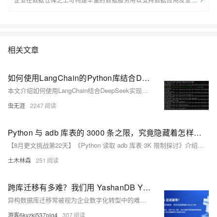
景；ADB PG推出全新企业智能数据平台，用以帮助用户一站式的管理企
业数据服务资产，包括创建， 管理，探索， 监控等； 助力企业在现有平
台之上快速构建起数据服务资产体系
相关文章
如何使用LangChain的Python库结合DeepSeek进行多轮次对话？
本文介绍如何使用LangChain结合DeepSeek实现多轮对话，测开人员可借此自动生成测试用例，提升自动化测试效率。
虫无涯
2247
Python 与 adb 库表的 3000 条之限，究竟隐藏着怎样的秘密？快来一探究竟！
【8月更文挑战第22天】《Python 读取 adb 库表 3K 限制探讨》介绍了一个常见问题：当用 Python 从 adb 库表读取大量数据时，遇到 3000 条记录的限制。文章分析了这一限制的原因及影响，并提出了两种解决策略：一是采用分批读取数据的方法，通过循环逐步提取所有数据；二是优化查询语句，提升查询效率。通过这些技巧，开发者能够有效应对这一挑战，确保项目的顺利进行。
土木林森
251
跨库迁移有多难？我们用 YashanDB YMP 做了个测试，效果惊艳了
异构数据库迁移常被视为企业数字化转型中的难题，涉及SQL兼容性、对象依赖顺序与数据一致性等关键环节。YashanDB Migration Platform（YMP）通过实际测试展示了卓越能力，从Oracle到YashanDB的迁移表现超预期。其亮点包括：零脚本全自动迁移逻辑、全面支持复杂对象（如存储过程、触发器）、高性能迁移速度远超传统方案。YMP提供评估、SQL转换、对象迁移、数据校验及可视化全流程管理，为企业平滑过渡至国产数据库提供了可靠选择。
游客6kyzki537plg4
307