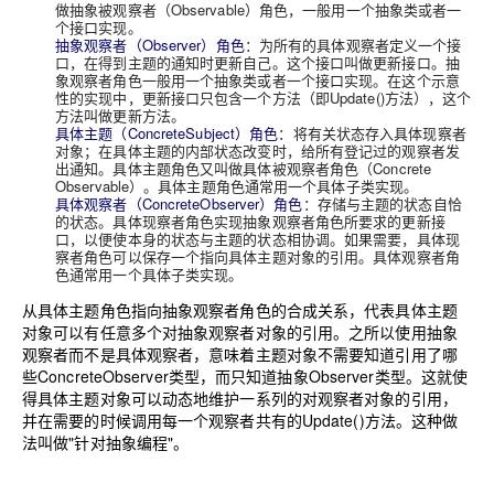
做抽象被观察者（Observable）角色，一般用一个抽象类或者一
个接口实现。
抽象观察者（Observer）角色
：为所有的具体观察者定义一个接
口，在得到主题的通知时更新自己。这个接口叫做更新接口。抽
象观察者角色一般用一个抽象类或者一个接口实现。在这个示意
性的实现中，更新接口只包含一个方法（即Update()方法），这个
方法叫做更新方法。
具体主题（ConcreteSubject）角色
：将有关状态存入具体现察者
对象；在具体主题的内部状态改变时，给所有登记过的观察者发
出通知。具体主题角色又叫做具体被观察者角色（Concrete
Observable）。具体主题角色通常用一个具体子类实现。
具体观察者（ConcreteObserver）角色
：存储与主题的状态自恰
的状态。具体现察者角色实现抽象观察者角色所要求的更新接
口，以便使本身的状态与主题的状态相协调。如果需要，具体现
察者角色可以保存一个指向具体主题对象的引用。具体观察者角
色通常用一个具体子类实现。
从具体主题角色指向抽象观察者角色的合成关系，代表具体主题
对象可以有任意多个对抽象观察者对象的引用。之所以使用抽象
观察者而不是具体观察者，意味着主题对象不需要知道引用了哪
些ConcreteObserver类型，而只知道抽象Observer类型。这就使
得具体主题对象可以动态地维护一系列的对观察者对象的引用，
并在需要的时候调用每一个观察者共有的Update()方法。这种做
法叫做"针对抽象编程"。