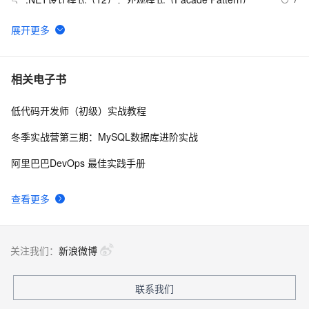
5
Net设计模式实例之解释器模式（Interpreter Pattern）
518
6
(1)
23种设计模式之策略模式（Strategy）
10
7
相关电子书
低代码开发师（初级）实战教程
Net设计模式实例之适配器模式（Adapter Pattern）
10
8
冬季实战营第三期：MySQL数据库进阶实战
设计模式之单例模式
660
9
阿里巴巴DevOps 最佳实践手册
PHP设计模式：单例模式
694
10
查看更多
关注我们：
新浪微博
联系我们