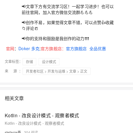
📢文章下方有交流学习区！一起学习进步！也可以
前往官网，加入官方微信交流群💪💪💪
📢创作不易，如果觉得文章不错，可以点赞👍收藏
📁评论📒
📢你的支持和鼓励是我创作的动力❗❗❗
官网
：
Doker 多克
;
官方旗舰店
：
官方旗舰店 全品优惠
文章标签：
存储
设计模式
来 源：
开发者社区
>
开发与运维
>
文章
> 正文
相关文章
Kotlin - 改良设计模式 - 观察者模式
Kotlin - 改良设计模式 - 观察者模式
stefanie燕
304