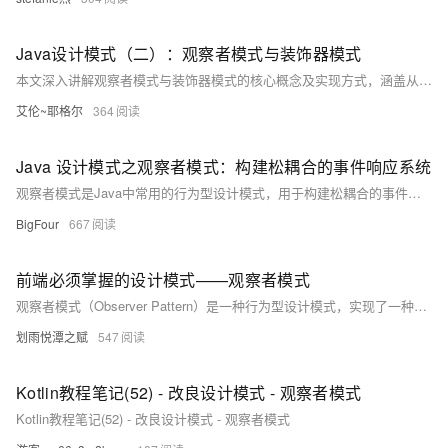
Java设计模式（二）：观察者模式与装饰器模式
本文深入讲解观察者模式与装饰器模式的核心概念及实现方式，涵盖从基础理论到实战应用的全面内容。观察者模式实现对象间松耦合通信，适用于事件通知机制；装饰器模式通过组合方式动态扩展对象功能，避免子类爆炸。文章通过Java示例展示两者在GUI、IO流、Web中间件等场景的应用，并提供常见陷阱与面试高频问题解析，助你写出灵活、可维护的代码。
艾伦~耶格尔
364
Java 设计模式之观察者模式：构建松耦合的事件响应系统
观察者模式是Java中常用的行为型设计模式，用于构建松耦合的事件响应系统。当一个对象状态改变时，所有依赖它的观察者将自动收到通知并更新。该模式通过抽象耦合实现发布-订阅机制，广泛应用于GUI事件处理、消息通知、数据监控等场景，具有良好的可扩展性和维护性。
BigFour
667
前端必须掌握的设计模式——观察者模式
观察者模式（Observer Pattern）是一种行为型设计模式，实现了一种订阅机制。它包含两个角色：**观察者**（订阅消息、接收通知并执行操作）和**被观察者**（维护观察者列表、发送通知）。两者通过一对多的关系实现解耦，当被观察者状态改变时，会通知所有订阅的观察者。例如，商店老板作为被观察者，记录客户的需求并在商品到货时通知他们。前端应用中，如DOM事件注册、MutationObserver等也体现了这一模式。
划雨悦潭之赋
547
Kotlin教程笔记(52) - 改良设计模式 - 观察者模式
Kotlin教程笔记(52) - 改良设计模式 - 观察者模式