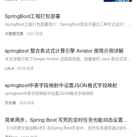
SpringBoot工程打包部署
SpringBoot工程打包部署简介：SpringBoot项目可通过三种方式运行：可执行Jar包、可执行War包和标准War包。其中，可执行Jar/War包可独立运行，标准War包需部署在Tomcat中。具体步骤包括：1. 修改pom.xml添加构建依赖；2. 执行`mvn clean package`命令打包；3. 运行生成的Jar/War包（如`java -jar xxx.jar`）。对于标准War包，还需修改启动类并配置Tomcat依赖。
大数据文摘
1637
springboot 整合表达式计算引擎 Aviator 使用示例详解
本文详细介绍了Google Aviator 这款高性能、轻量级的 Java 表达式求值引擎
LALA
2538
springboot中表字段映射中设置JSON格式字段映射
springboot中表字段映射中设置JSON格式字段映射
刘大猫.
826
简单两步，Spring Boot 写死的定时任务也能动态设置：技术干货分享
【10月更文挑战第4天】在Spring Boot开发中，定时任务通常通过@Scheduled注解来实现，这种方式简单直接，但存在一个显著的限制：任务的执行时间或频率在编译时就已经确定，无法在运行时动态调整。然而，在实际工作中，我们往往需要根据业务需求或外部条件的变化来动态调整定时任务的执行计划。本文将分享一个简单两步的解决方案，让你的Spring Boot应用中的定时任务也能动态设置，从而满足更灵活的业务需求。