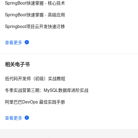
SpringBoot快速掌握 - 核心技术
息，指标收集，运行情况监控等！（一）
Jenkins Pipeline 流水线方式部署 SpringBoot 项目2
7
10
SpringBoot快速掌握 - 高级应用
Springboot项目云开发快速迁移
查看更多
相关电子书
低代码开发师（初级）实战教程
冬季实战营第三期：MySQL数据库进阶实战
阿里巴巴DevOps 最佳实践手册
查看更多