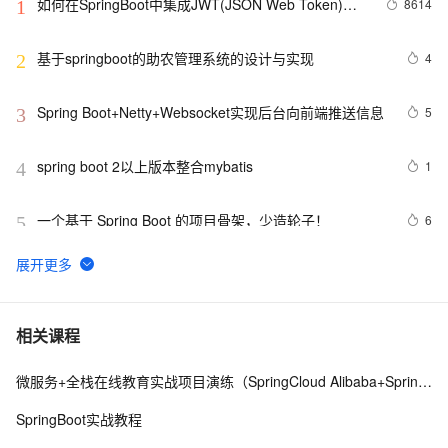
如何在SpringBoot中集成JWT(JSON Web Token)鉴
8614
1
权
基于springboot的助农管理系统的设计与实现
4
2
Spring Boot+Netty+Websocket实现后台向前端推送信息
5
3
spring boot 2以上版本整合mybatis
1
4
一个基于 Spring Boot 的项目骨架，少造轮子！ 
6
5
windows解决SpringBoot启动时：APPLICATION 
10
6
FAILED TO START
spring boot 集成websocket与shiro的坑
7
7
相关课程
微服务+全栈在线教育实战项目演练（SpringCloud Alibaba+SpringBoot）
SpringBoot+async异步调用接口以及几个任务同时完成
6
8
和异步接口实现和调用
SpringBoot实战教程
Spring Boot 服务监控，健康检查，线程信息，JVM堆信
9
9