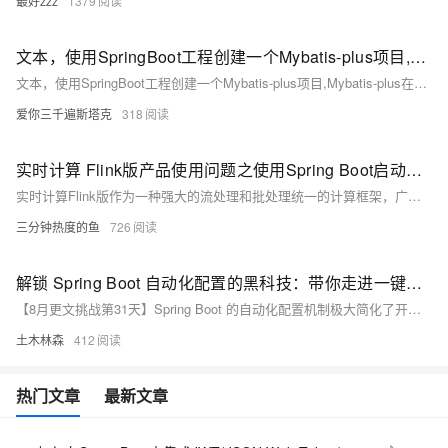
最好zzz
1379
文本，使用SpringBoot工程创建一个Mybatis-plus项目,Mybatis-plus在编写数据层接口，用extends BaseMapper＜User＞继承实体类
文本，使用SpringBoot工程创建一个Mybatis-plus项目,Mybatis-plus在编写数据层接口，用extends BaseMapper＜User＞继承实体类
爱你三千遍斯塔克
318
实时计算 Flink版产品使用问题之使用Spring Boot启动Flink处理任务时，使用Spring Boot的@Scheduled注解进行定时任务调度，出现内存占用过高，该怎么办
实时计算Flink版作为一种强大的流处理和批处理统一的计算框架，广泛应用于各种需要实时数据处理和分析的场景。实时计算Flink版通常结合SQL接口、DataStream API、以及与上下游数据源和存储系统的丰富连接器，提供了一套全面的解决方案，以应对各种实时计算需求。其低延迟、高吞吐、容错性强的特点，使其成为众多企业和组织实时数据处理首选的技术平台。以下是实时计算Flink版的一些典型使用合集。
三分钟热度的鱼
726
解锁 Spring Boot 自动化配置的黑科技：带你走进一键配置的高效开发新时代，再也不怕繁琐设置！
【8月更文挑战第31天】Spring Boot 的自动化配置机制极大简化了开发流程，使开发者能专注业务逻辑。通过 `@SpringBootApplication` 注解组合，特别是 `@EnableAutoConfiguration`，Spring Boot 可自动激活所需配置。例如，添加 JPA 依赖后，只需在 `application.properties` 配置数据库信息，即可自动完成 JPA 和数据源设置。这一机制基于多种条件注解（如 `@ConditionalOnClass`）实现智能配置。深入理解该机制有助于提升开发效率并更好地解决问题。
土木林森
412
热门文章
最新文章