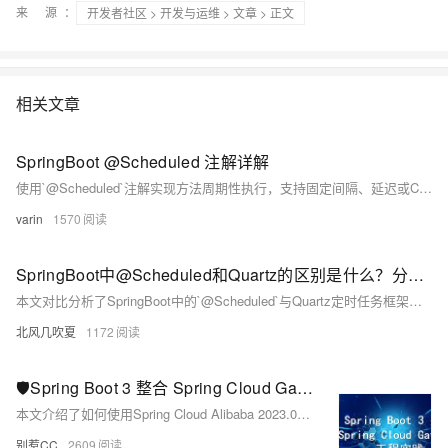
来 源：
开发者社区
>
开发与运维
>
文章
> 正文
相关文章
SpringBoot @Scheduled 注解详解
使用`@Scheduled`注解实现方法周期性执行，支持固定间隔、延迟或Cron表达式触发，基于Spring Task，适用于日志清理、数据同步等定时任务场景。需启用`@EnableScheduling`，注意线程阻塞与分布式重复问题，推荐结合`@Async`异步处理，提升任务调度效率。
varin
1570
SpringBoot中@Scheduled和Quartz的区别是什么？分布式定时任务框架选型实战
本文对比分析了SpringBoot中的`@Scheduled`与Quartz定时任务框架。`@Scheduled`轻量易用，适合单机简单场景，但存在多实例重复执行、无持久化等缺陷；Quartz功能强大，支持分布式调度、任务持久化、动态调整和失败重试，适用于复杂企业级需求。文章通过特性对比、代码示例及常见问题解答，帮助开发者理解两者差异，合理选择方案。记住口诀：单机简单用注解，多节点上Quartz；若是任务要可靠，持久化配置不能少。
北风几吹夏
1172
🛡️Spring Boot 3 整合 Spring Cloud Gateway 工程实践
本文介绍了如何使用Spring Cloud Alibaba 2023.0.0.0技术栈构建微服务网关，以应对微服务架构中流量治理与安全管控的复杂性。通过一个包含鉴权服务、文件服务和主服务的项目，详细讲解了网关的整合与功能开发。首先，通过统一路由配置，将所有请求集中到网关进行管理；其次，实现了限流防刷功能，防止恶意刷接口；最后，添加了登录鉴权机制，确保用户身份验证。整个过程结合Nacos注册中心，确保服务注册与配置管理的高效性。通过这些实践，帮助开发者更好地理解和应用微服务网关。
别惹CC
2609