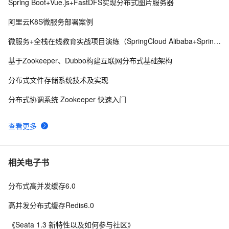
Spring Boot+Vue.js+FastDFS实现分布式图片服务器
手把手教你Spring Cloud集成Seata XA模式
3
8
阿里云K8S微服务部署案例
深入解析 Spring Cloud Seata：分布式事务的全面指南
7
9
微服务+全栈在线教育实战项目演练（SpringCloud Alibaba+SpringBoot）
从0到1 手把手搭建spring cloud alibaba 微服务大型应用
4
10
基于Zookeeper、Dubbo构建互联网分布式基础架构
框架（五） SEATA分布式事务篇(补充) seata与应用不在
分布式文件存储系统技术及实现
同一台服务器下报连接不上 127.0.0.1 8091 问题
分布式协调系统 Zookeeper 快速入门
查看更多
相关电子书
分布式高并发缓存6.0
高并发分布式缓存Redis6.0
《Seata 1.3 新特性以及如何参与社区》