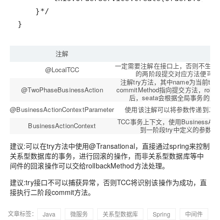
}
注解
一定需要注解在接口上，否则不生效
@LocalTCC
的两阶段提交对应方法便可，适用于S
注解try方法，其中name为当前t
@TwoPhaseBusinessAction
commitMethod指向提交方法，ro
后，seata会根据全局事务的
@BusinessActionContextParameter
使用该注解可以将参数传递到二阶段c
TCC事务上下文，使用BusinessActionCo
BusinessActionContext
到一阶段try中定义的参数
建议:可以在try方法中使用@Transational，直接通过spring来控制
关系型数据库的事务，进行回滚的操作，而非关系型数据库等中
间件的回滚操作可以交给rollbackMethod方法处理。
建议:try接口不可以捕获异常，否则TCC将识别该操作为成功，直
接执行二阶段commit方法。
文章标签：
Java
微服务
关系型数据库
Spring
中间件