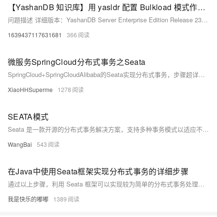
【YashanDB 知识库】用 yasldr 配置 Bulkload 模式作单线程迁移 300G 的业务数据到分布式数据库，迁移任务频繁出错
问题描述 详细版本：YashanDB Server Enterprise Edition Release 23.2.4.100 x86_64 6db1237 影响范围： 离线数据迁移场景，影响业务数据入库。 外场将部分 NewCIS 的报表业务放到分布式数据库，验证 SQL 性能水平。 操作系统环境配置： 125G 内存 32C CPU 2T 的 HDD 磁盘 问题出现的步骤/操作： 1、部署崖山分布式数据库 1mm 1cn 3dn 单线启动 yasldr 数据迁移任务，设置 32 线程的 bulk load 模式 2、观察 yasldr.log 是否出现如下错
1639437117631681
366
微服务SpringCloud分布式事务之Seata
SpringCloud+SpringCloudAlibaba的Seata实现分布式事务，步骤超详细，附带视频教程
XiaoHHSuperme
1278
SEATA模式
Seata 是一款开源的分布式事务解决方案，支持多种事务模式以适应不同的应用场景。其主要模式包括：AT（TCC）模式，事务分三阶段执行；TCC 模式，提供更灵活的事务控制；SAGA 模式，基于状态机实现跨服务的事务一致性；XA 模式，采用传统两阶段提交协议确保数据一致性。
WangBai
543
在Java中使用Seata框架实现分布式事务的详细步骤
通过以上步骤，利用 Seata 框架可以实现较为简单的分布式事务处理。在实际应用中，还需要根据具体业务需求进行更详细的配置和处理。同时，要注意处理各种异常情况，以确保分布式事务的正确执行。
我是快乐的嘟嘟
1389