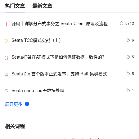
热门文章
最新文章
源码｜详解分布式事务之 Seata-Client 原理及流程
5312
1
Seata TCC模式实战（上）
6
2
Seata框架在AT模式下是如何保证数据一致性的？
5
3
Seata 2.x 首个版本正式发布，支持 Raft 集群模式
5
4
Seata undo_log无数据处理
1
5
Seata TCC模式原理与实战
5
6
Seata常见问题之服务端 error日志没有输出,客户端执行
3
7
相关课程
sql报错如何解决