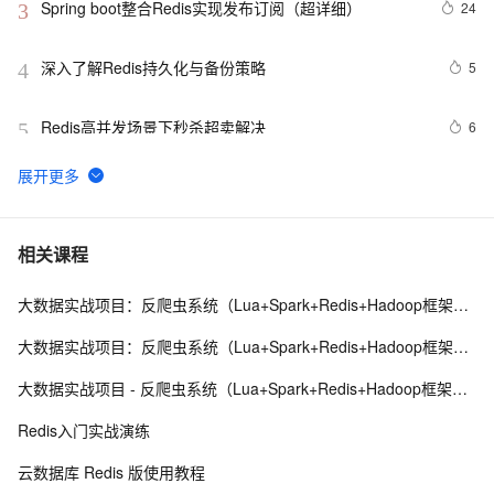
Spring boot整合Redis实现发布订阅（超详细）
24
3
深入了解Redis持久化与备份策略
5
4
Redis高并发场景下秒杀超卖解决
6
5
Redis安装布隆(Bloom Filter)过滤器
10
6
Redis：hash类型底层数据结构剖析
10
7
相关课程
大数据实战项目：反爬虫系统（Lua+Spark+Redis+Hadoop框架搭建）第二阶段
Redis哨兵集群工作原理及架构部署（八）
11
8
大数据实战项目：反爬虫系统（Lua+Spark+Redis+Hadoop框架搭建）第五阶段
云数据库 Redis清除数据的步骤
2
9
大数据实战项目 - 反爬虫系统（Lua+Spark+Redis+Hadoop框架搭建）第六阶段
缓存工厂之Redis缓存
622
10
Redis入门实战演练
云数据库 Redis 版使用教程