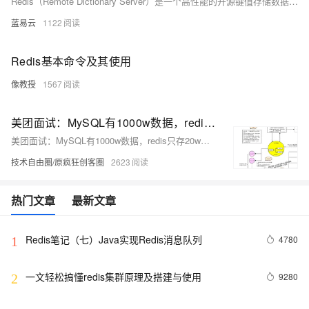
Redis（Remote Dictionary Server）是一个高性能的开源键值存储数据库。它支持字符串、列表、散列、集合等多种数据类型，具有持久化、发布/订阅等高级功能。由于其出色的性能和广泛的使用场景，Redis在应用程序中常作为高速缓存、消息队列等用途。
蓝易云
1122
Redis基本命令及其使用
像教授
1567
美团面试：MySQL有1000w数据，redis只存20w的数据，如何做 缓存 设计？
美团面试：MySQL有1000w数据，redis只存20w的数据，如何做 缓存 设计？
技术自由圈/原疯狂创客圈
2623
热门文章
最新文章
Redis笔记（七）Java实现Redis消息队列
4780
1
一文轻松搞懂redis集群原理及搭建与使用
9280
2