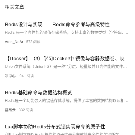
相关文章
Redis设计与实现——Redis命令参考与高级特性
Redis 是一个高性能的键值存储系统，支持丰富的数据类型（字符串、列表、哈希、集合等）和多种高级功能。本文档涵盖 Redis 的核心命令分类，包括数据类型操作、事务与脚本、持久化、集群管理、系统监控等。特别介绍了事务的原子性特性、Lua 脚本的执行方式及优势、排序机制、发布订阅模型以及慢查询日志和监视器工具的使用方法。适用于开发者快速掌握 Redis 常用命令及其应用场景，优化系统性能与可靠性。
Aron_NeAr
573
【Docker】（3）学习Docker中 镜像与容器数据卷、映射关系！手把手带你安装 MySql主从同步 和 Redis三主三从集群！并且进行主从切换与扩容操作，还有分析 哈希分区 等知识点！
Union文件系统（UnionFS）是一种**分层、轻量级并且高性能的文件系统**，它支持对文件系统的修改作为一次提交来一层层的叠加，同时可以将不同目录挂载到同一个虚拟文件系统下(unite several directories into a single virtual filesystem) Union 文件系统是 Docker 镜像的基础。 镜像可以通过分层来进行继承，基于基础镜像（没有父镜像），可以制作各种具体的应用镜像。
凉凉心.
941
Redis基础命令与数据结构概览
Redis是一个功能强大的键值存储系统，提供了丰富的数据结构以及相应的操作命令来满足现代应用程序对于高速读写和灵活数据处理的需求。通过掌握这些基础命令，开发者能够高效地对Redis进行操作，实现数据存储和管理的高性能方案。
蓝易云
332
Lua脚本协助Redis分布式锁实现命令的原子性
利用Lua脚本确保Redis操作的原子性是分布式锁安全性的关键所在，可以大幅减少由于网络分区、客户端故障等导致的锁无法正确释放的情况，从而在分布式系统中保证数据操作的安全性和一致性。在将这些概念应用于生产环境前，建议深入理解Redis事务与Lua脚本的工作原理以及分布式锁的可能问题和解决方案。