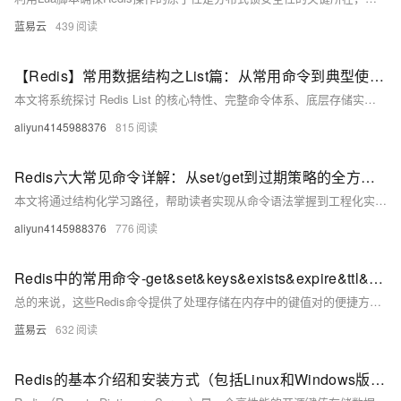
蓝易云
439
【Redis】常用数据结构之List篇：从常用命令到典型使用场景
本文将系统探讨 Redis List 的核心特性、完整命令体系、底层存储实现以及典型实践场景，为读者构建从理论到应用的完整认知框架，助力开发者在实际业务中高效运用这一数据结构解决问题。
aliyun4145988376
815
Redis六大常见命令详解：从set/get到过期策略的全方位解析
本文将通过结构化学习路径，帮助读者实现从命令语法掌握到工程化实践落地的能力跃迁，系统性提升 Redis 技术栈的应用水平。
aliyun4145988376
776
Redis中的常用命令-get&set&keys&exists&expire&ttl&type的详细解析
总的来说，这些Redis命令提供了处理存储在内存中的键值对的便捷方式。通过理解和运用它们，你可以更有效地在Redis中操作数据，使其更好地服务于你的应用。
蓝易云
632
Redis的基本介绍和安装方式（包括Linux和Windows版本），以及常用命令的演示