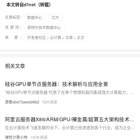
本文转自d1net（转载）
文章标签：
数据中心
芯片
关键词：
英特尔技术数据中心
来 源：
开发者社区
>
云计算
>
文章
> 正文
相关文章
硅谷GPU单节点服务器：技术解析与应用全景
“硅谷GPU单节点服务器”代表了在单个物理机箱内集成强大计算能力，特别是GPU加速能力的高性能计算解决方案。它们并非指代某个特定品牌，而是一类为处理密集型工作负载而设计的服务器范式的统称。
游客xbol7peeob6b2
524
阿里云服务器X86/ARM/GPU/裸金属/超算五大架构技术特点、场景适配参考
在云计算技术飞速发展的当下，云计算已经渗透到各个行业，成为企业数字化转型的关键驱动力。选择合适的云服务器架构对于提升业务效率、降低成本至关重要。阿里云提供了多样化的云服务器架构选择，包括X86计算、ARM计算、GPU/FPGA/ASIC、弹性裸金属服务器以及高性能计算等。本文将深入解析这些架构的特点、优势及适用场景，以供大家了解和选择参考。
弹性计算小冉
1678