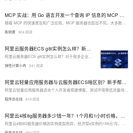
MCP 实战：用 Go 语言开发一个查询 IP 信息的 MCP 服务器
随着 MCP 的快速普及和广泛应用，MCP 服务器也层出不穷。大多数开发者使用的 MCP 服务器开发库是官方提供的 typescript-sdk，而作为 Go 开发者，我们也可以借助优秀的第三方库去开发 MCP 服务器，例如 ThinkInAIXYZ/go-mcp。 本文将详细介绍如何在 Go 语言中使用 go-mcp 库来开发一个查询 IP 信息的 MCP 服务器。
陈明勇
904
阿里云服务器ECS g8i实例怎么样？新一代g8i实例技术特性与场景应用解析
阿里云服务器ECS g8i实例怎么样？对于很多企业用户说，云服务器的性能、安全性和AI能力是用户非常关注的。无论是处理大规模数据、运行复杂算法，还是保障业务应用的安全，都需要云服务器具备卓越的性能和强大的功能。阿里云推出的第八代云服务器ECS g8i实例，凭借其卓越的性能、增强的AI能力和全面的安全防护，成为了市场关注的焦点。本文将为大家解析ECS g8i实例的技术特性、产品优势、适用场景及与同类产品的对比，同时介绍其收费标准和活动价格，以供大家了解和选择。
弹性计算小冉
541
阿里云轻量应用服务器与云服务器ECS啥区别？新手帮助教程
阿里云轻量应用服务器适合个人开发者搭建博客、测试环境等低流量场景，操作简单、成本低；ECS适用于企业级高负载业务，功能强大、灵活可扩展。二者在性能、网络、镜像及运维管理上差异显著，用户应根据实际需求选择。
程序员在线
819
阿里云4核8g服务器多少钱一年？1个月和1小时价格，省钱购买方法分享
阿里云4核8G服务器价格因实例类型而异，经济型e实例约159元/月，计算型c9i约371元/月，按小时计费最低0.45元。实际购买享折扣，1年最高可省至1578元，附主流ECS实例及CPU型号参考。
程序员在线
862