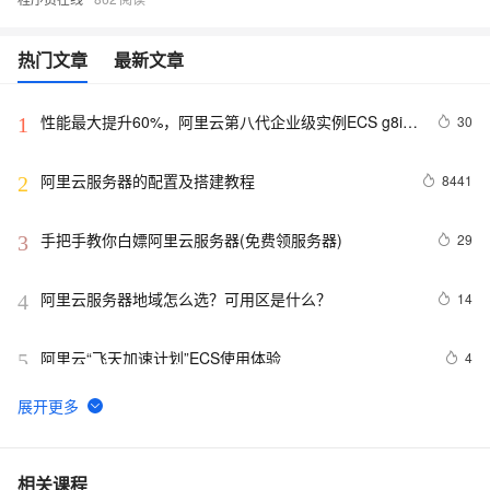
热门文章
最新文章
性能最大提升60%，阿里云第八代企业级实例ECS g8i正
30
1
式上线
阿里云服务器的配置及搭建教程
8441
2
手把手教你白嫖阿里云服务器(免费领服务器)
29
3
阿里云服务器地域怎么选？可用区是什么？
14
4
阿里云“飞天加速计划”ECS使用体验
4
5
CentOS-7.2部署DNS域名解析服务器并进行相关配置测
5
6
试
报道称黑客利用微软IIS安全漏洞 入侵大学服务器
1
7
相关课程