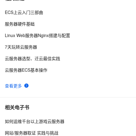
ECS上云入门三部曲
阿里云2核4G配置服务器可选实例及收费价格参考
5
8
服务器硬件基础
在阿里云ECS上安装流媒体服务器软件Ti Top Streamer
10
9
Linux Web服务器Nginx搭建与配置
Android Socket与服务器通信通用Demo
6
10
7天玩转云服务器
云服务器选型、迁云最佳实践
云服务器ECS基本操作
查看更多
相关电子书
如何运维千台以上游戏云服务器
网站/服务器取证 实践与挑战