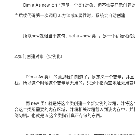
大模型解决方案
Dim a As new 类1 ' 声明一个类1对象，但不需要显示创
迁移与运维管理
当后续代码第一次调用 a.方法或a.属性时，系统会自动创建
快速部署 Dify，高效搭建 
专有云
10 分钟在聊天系统中增加
所以new就相当于这句：set a =new 类1，是一个初始化的
2.如何创建对象（实例化）
Dim a As 类1 的意思我们知道了，是定义一个变量，
栈，所以这个时候这个变量是无用的，只是个指向空地址无用变
而 new 类1 就是将这个类创建一个新实例的过程，并将这
合这个类所需要的内存区域，并将相关过程载入到该内存中，并
例句柄。也就是 a 这个类指针真正存储的东西。