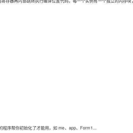
寄存器再内部跳转执行编译位置代码，每一个实例有一个独立的内存块
）
你初始化了才能用，如 me、app、Form1...