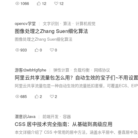
1066
12
12
opencv学堂
|
文字识别
算法
计算机视觉
图像处理之Zhang Suen细化算法
图像处理之Zhang Suen细化算法
933
0
0
游客r2wibhfgflphe
|
弹性计算
负载均衡
网络协议
阿里云共享流量包怎么用？自动生效的宝子们~不用设
685
2
2
潜意识Java
|
前端开发
容器
CSS 居中技术完全指南：从基础到高级应用
本文详细介绍了 CSS 中常用的居中方法，涵盖水平居中、垂直居中