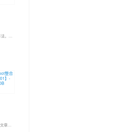
尽管大规模语言模型（LLMs）在多种应用场景中表现出色，但其庞大的规模也带来了实际部署难题。本文探讨了通过模型压缩技术解决这些问题的方法，介绍了量化、剪枝和知识蒸馏三种主要压缩技术，并通过具体Python代码示例展示了如何将一个100M参数的文本分类模型压缩至52.8M参数，再通过4位量化进一步减小至原来的1/7，同时保持甚至提升性能。示例代码展示了从数据预处理、模型训练到评估的完整流程，证明了压缩技术的有效性。
在AI技术快速发展的背景下，阿里云DMS + X平台应运而生，通过OneMeta和OneOps两大创新，提供统一元数据服务及一体化Data + AI开发环境。文章详细介绍了DMS + X在数据治理、开发提效及实际案例中的应用，助力企业在GenAI时代实现数字化转型。