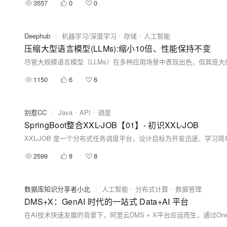
3557
0
0
Deephub
|
机器学习/深度学习
存储
人工智能
压缩大型语言模型(LLMs):缩小10倍、性能保持不变
1150
6
6
别惹CC
|
Java
API
调度
SpringBoot整合XXL-JOB【01】- 初识XXL-JOB
2599
8
8
数据库知识分享者小北
|
人工智能
分布式计算
数据管理
DMS+X：GenAI 时代的一站式 Data+AI 平台