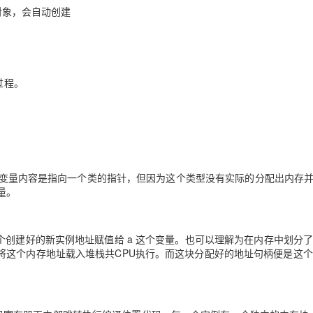
建对象，会自动创建
AI 应用
10分钟微调：让0.6B模型媲美235B模
多模态数据信
型
依托云原生高可用架构,实现Dify私有化部署
用1%尺寸在特定领域达到大模型90%以上效果
一个 AI 助手
超强辅助，Bol
过程。
即刻拥有 DeepSeek-R1 满血版
在企业官网、通讯软件中为客户提供 AI 客服
多种方案随心选，轻松解锁专属 DeepSeek
并且变量内容是指向一个类的指针，但因为这个类型没有实际的分配出内存
量。
个创建好的新实例地址赋值给 a 这个变量。也可以理解为在内存中划分
将这个内存地址载入堆栈共CPU执行。而这块分配好的地址句柄便是这