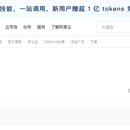
云市场
伙伴
服务
了解阿里云
践
官方博客
考认证
TIANCHI大赛
活动广场
下载
AI 特惠
数据与 API
成为产品伙伴
企业增值服务
最佳实践
价格计算器
AI 场景体
基础软件
产品伙伴合
阿里云认证
市场活动
配置报价
大模型
自助选配和估算价格
新方式
睿译宝，AI翻译排版一步到位
智启 AI 普惠权益
产品生态集成认证中心
企业支持计划
云上春晚
域名与网站
千问官方 MaaS 平台，为开发者和 Agent 而生，新用户赠送 1 亿 + tokens 额度
Qwen Aud
AI Coding
阿里云Maa
2026 阿里云
云服务器 E
为企业打
数据集
Windows
大模型认证
模型
NEW
NEW
交付可用成果
值低价云产品抢先购
上传文档即自动完成翻译和格式还原
至高享 1亿+免费 tokens，加速 Al 应用落地
提供智能易用的域名与建站服务
智能编程，一键
安全可靠、
产品生态伙伴
专家技术服务
云上奥运之旅
弹性计算合作
阿里云中企出
手机三要素
宝塔 Linux
全部认证
价格优势
有专属领域专家
GLM-5.2：长任务时代开源旗舰模型
阿里云 OPC 创新助力计划
千问大模型
即刻拥有 DeepS
AI 电商营销
对象存储 O
大模型
产品生态伙伴工作台
企业增值服务台
云栖战略参考
云存储合作计
云栖大会
身份实名认证
CentOS
训练营
推动算力普惠，释放技术红利
最高返9万
多领域专家智能体,一键组建 AI 虚拟交付团队
快速构建应用程序和网站，即刻迈出上云第一步
至高百万元 Token 补贴，加速一人公司成长
多元化、高性能、安全可靠的大模型服务
真正可用的 1M 上下文,一次完成代码全链路开发
轻松解锁专属 Dee
从图文生成到
云上的中国
数据库合作计
活动全景
短信
Docker
图片和
站式影视创作平台
Hermes Agent，打造自进化智能体
Token Plan 模型订阅计划
数字证书管理服务（原SSL证书）
5 分钟轻松部署
AI 广告创作
无影云电脑
企业成长
NEW
信息公告
看见新力量
云网络合作计
OCR 文字识别
JAVA
证享300元代金券
可视化编排打通从文字构思到成片全链路闭环
全托管，含MySQL、PostgreSQL、SQL Server、MariaDB多引擎
自主进化，持久记忆，越用越聪明
Qwen3.8-Max 首发尝鲜，限时加量 10 倍，夜间低至2折
实现全站HTTPS，呈现可信的WEB访问
图文、视频一
随时随地安
魔搭 Mode
Kimi-K3
HappyHors
NEW
loud
服务实践
官网公告
金融模力时刻
Salesforce O
版
发票查验
全能环境
Claude Code + GStack 打造工程团队
千问办公，限时限量积分加倍
Qoder
低代码高效构
AI 建站
短信服务
型
NEW
作计划
Kimi 最新旗舰模型，长程编程与推理利器
让文字生成流
计划
创新中心
魔搭 ModelSc
健康状态
理服务
让AI从“聊天伙伴”进化为能干活的“数字员工”
安装技能 GStack，拥有专属 AI 工程团队
你的AI工作搭子，覆盖日常办公高频场景
面向真实软件的智能体编程平台
0 代码专业建
客户案例
天气预报查询
操作系统
态合作计划