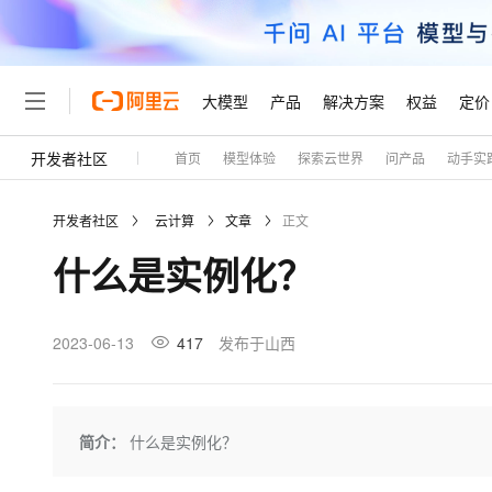
大模型
产品
解决方案
权益
定价
开发者社区
首页
模型体验
探索云世界
问产品
动手实
大模型
产品
解决方案
权益
定价
云市场
伙伴
服务
了解阿里云
精选产品
精选解决方案
普惠上云
产品定价
精选商城
成为销售伙伴
售前咨询
为什么选择阿里云
千问AI平台
开发者社区
云计算
文章
正文
了解云产品的定价详情
大模型服务平台百炼
千问办公，解锁你的工作
普惠上云 官方力荐
分销伙伴
在线服务
网站建设
什么是云计算
大
什么是实例化？
大模型服务与应用平台
企业级Agent产品，直接
云服务器38元/年起，超
咨询伙伴
多端小程序
技术领先
云上成本管理
售后服务
轻量应用服务器
Agency Agents：拥
官方推荐返现计划
大模型
精选产品
精选解决方案
Salesforce 国际版订阅
稳定可靠
管理和优化成本
推荐新用户得奖励，单订单
销售伙伴合作计划
2023-06-13
417
发布于山西
自助服务
友盟天域
安全合规
人工智能与机器学习
AI
文本生成
云数据库 RDS
HappyHorse 打造一
云工开物
无影生态合作计划
在线服务
观测云
分析师报告
高校专属算力普惠，学生认
计算
互联网应用开发
Qwen3.8-Max
HOT
Salesforce On Alibaba C
工单服务
Tuya 物联网平台阿里云
研究报告与白皮书
人工智能平台 PAI
快速拥有专属 OpenClaw
简介：
什么是实例化？
大模
Consulting Partner 合
大数据
容器
智能体时代全能旗舰模型
免费试用
短信专区
一站式AI开发、训练和推
蓝凌 OA
AI 大模型销售与服务生
现代化应用