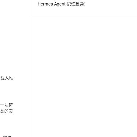
Hermes Agent 记忆互通！
息提取
与 AI 智能体进行实时音视频通话
从文本、图片、视频中提取结构化的属性信息
构建支持视频理解的 AI 音视频实时通话应用
t.diy 一步搞定创意建站
构建大模型应用的安全防护体系
通过自然语言交互简化开发流程,全栈开发支持
通过阿里云安全产品对 AI 应用进行安全防护
并载入堆
了一块符
个类的实