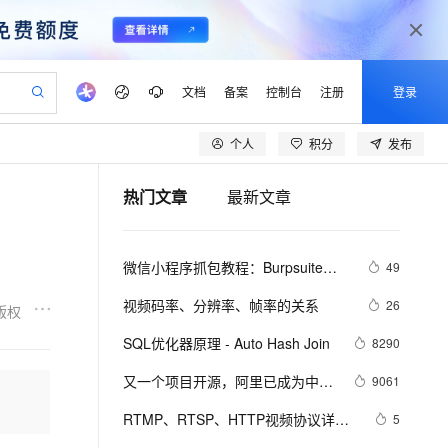
文档
备案
控制台
注册
登录
个人
积分
发布
验
作计划
器
AI 活动
专业服务
服务伙伴合作计划
开发者社区
加入我们
产品动态
服务平台百炼
阿里云 OPC 创新助力计划
热门文章
最新文章
一站式生成采购清单，支持单品或批量购买
io：打造专属 AI 语音助手
S产品伙伴计划（繁花）
峰会
CS
造的大模型服务与应用开发平台
一句话生成原生可编辑精美 PPT 文稿
AI 生产力先锋
Al MaaS 服务伙伴赋能合作
域名
博文
Careers
至高可申请百万元
Qwen3.8-Max 模型上线
开启高性价比 AI 编程新体验
弹性可伸缩的云计算服务
Qwen-Audio-3.0-Realtime 端到端实时语音角色扮演
输入一句话想法, 轻松生成专业的 PPT
先锋实践拓展 AI 生产力的边界
Token 补贴，五大权
计划
海大会
伙伴信用分合作计划
商标
问答
社会招聘
微信小程序抓包教程：Burpsuite版 
49
益加速 OPC 成功
eek-V4-Pro
SS
一键部署幻兽帕鲁游戏服务器
飞天发布时刻
HOT
Open Search 向量检索版支
划
备案
电子书
校园招聘
附所需工具
pSeek-V4-Pro
视频创作，一键激活电商全链路生产力
稳定、安全、高性价比、高性能的云存储服务
一键购买专属联机服务器，轻松开启游戏
所见，即是所愿
持视频检索 Pipeline 功能
更多支持
视频码率、分辨率、帧率的关系
26
版权
划
公司注册
镜像站
视频生成
语音识别与合成
专属 QwenPaw
漫剧工坊：一站式动画创作平台
AI 实训营
HOT
应用身份服务 (IDaaS)
SQL优化器原理 - Auto Hash Join
8290
合作伙伴培训与认证
划
上云迁移
站生成，高效打造优质广告素材
全接入的云上超级电脑
从聊天伙伴进化为能主动干活的本地数字员工
快速生产连贯的高质量长漫剧
从基础到进阶，Agent 创客手把手教你
OpenClaw 管理能力上线
lScope
我要反馈
e-1.1-T2V
Qwen3-TTS-Flash
又一个项目开源，阿里已成为中国
9061
查询合作伙伴
n Alibaba Cloud ISV 合作
代维服务
建企业门户网站
10 分钟搭建微信、支付宝小程序
MaxCompute MaxFrame 提
开源的关键力量？
畅细腻的高质量视频
离线语音合成大模型，多语言方言自适应，低延迟高稳定
创新加速
RTMP、RTSP、HTTP视频协议详解
ope
登录合作伙伴管理后台
5
我要建议
站，无忧落地极速上线
以可视化方式快速构建移动和 PC 门户网站
国内短信简单易用，安全可靠，秒级触达，全球覆盖200+国家和地区。
高效部署网站，快速应用到小程序
供自动弹性内存功能
（附：直播流地址、播放软件）