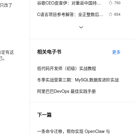
安全
谷歌CEO皮查伊：对重返中国持开
我要投诉
e-1.1-I2V
Cosyvoice-V3-Flash
750
PolarDB
上云场景组合购
只改了
Milvus 弹性伸缩功能新增节
伴
放态度
漫剧创作，剧本、分镜、视频高效生成
100%兼容MySQL、PostgreSQL，兼容Oracle，支持集中和分布式
覆盖90%+业务场景，专享组合折扣价
点支持范围
畅自然，细节丰富
高表现力语音合成大模型，语音克隆听感自然
VPN
C语言项目参考解答：全正整数后再
654
计算
ernetes 版 ACK
云聚AI 严选权益
AI 原生数据库服务发布
SSL 证书
俗人解读 三维渲染 的工作过程
657
2V
Fun-ASR
，一键激活高效办公新体验
理容器应用的 K8s 服务
精选AI产品，从模型到应用全链提效
Agent 数据网关
文戏情感细腻自然，动作戏激烈拳拳到肉，实现更强表演能力
支持中英文自由切换，具备更强的噪声鲁棒性
堡垒机
国土档案管理信息系统【档案著
581
AI 用量加速计划
云原生数据库 PolarDB
录】-他项权利类档案著录
防火墙
、识别商机，让客服更高效、服务更出色。
使用TWO_TASK或者LOCAL环境变
新老同享，达量后返
Agentic Database 发布
586
相关电子书
也肯定有这
更多
量?
主机安全
应用
己。
低代码开发师（初级）实战教程
千问办公
NEW
AI 应用及服务市场
的智能体编程平台
一站式AI生产力平台
冬季实战营第三期：MySQL数据库进阶实战
AI 应用
伶鹊
阿里巴巴DevOps 最佳实践手册
企业级人与Agent协作平台，接入和调度多个数字员工
智能客服平台，对话机器人、对话分析、智能外呼
大模型
大模型服务平台百炼 - 全妙
自然语言处理
下一篇
应用创作平台
多模态内容创作工具，已接入 DeepSeek
数据标注
机器学习
一条命令迁移，帮你实现 OpenClaw 与