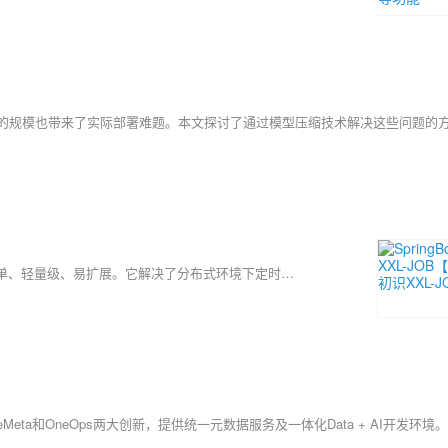
XXL-JOB 是一个分布式任务调度平台，设计目标为开发迅速、学习简单、轻量级、易扩展。它解决了分布式环境下定时任务重复执行的问题，无需额外加锁，降低了维护成本。XXL-JOB 由调度中心和执行器两部分组成，前者管理任务，后者执行具体逻辑，使代码结构更清晰。适用于多机部署场景，支持统一管理任务的启停和频率调整。