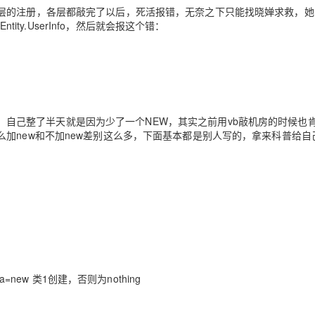
Deepseek-v4-pro
HappyHors
同享
万小智 AI 建站低至 15元/月
Qoder CN
AI 短剧/漫剧
云原生数据库 
层的注册，各层都敲完了以后，死活报错，无奈之下只能找晓婵求救，她
快递物流查询
WordPress
成为服务伙
高校合作
ity.UserInfo，然后就会报这个错：
点，立即开启云上创新
覆盖公网/内网、递归/权威、移动APP等全场景解析服务
送.CN域名，送备案服务码
基于千问大模型等，支持代码智能生成、研发智能问答
AI助力短剧
态智能体模型
旗舰 MoE 大模型，百万上下文与顶尖推理能力
图生视频，流
Ubuntu
服务生态伙伴
云工开物
企业应用
Works
Night Plan 支持 Qwen 3.8-Max
云原生大数据计算服务 MaxCompute
AI 办公
容器服务 Kub
NEW
GLM-5.2
Wan2.7-T
Red Hat
30+ 款产品免费体验
Data Agent 驱动的一站式 Data+AI 开发治理平台
夜间 5 折，Qwen/Meoo/TokenPlan 客户专享
面向分析的企业级SaaS模式云数据仓库
AI智能应用
提供一站式管
科研合作
视觉 Coding、空间感知、多模态思考等全面升级
1M上下文，专为长程任务能力而生
ERP
堂（旗舰版）
SUSE
智能客服
CRM
防护产品
2个月
自动承接线索
o，当时觉得好坑，自己整了半天就是因为少了一个NEW，其实之前用vb敲机房的时候
建站小程序
OA 办公系统
AI 应用构建
大模型原生
加new和不加new差别这么多，下面基本都是别人写的，拿来科普给自
力提升
财税管理
模板建站
Qoder
大模型服务平台百炼-应用模版
HOT
NEW
面向真实软件
个人版上线、团队版降价；千问3.8-Max首发发尝鲜
丰富多元化的应用模版和解决方案
400电话
定制建站
万有无界
大模型服务平台百炼-智能体
方案
广告营销
模板小程序
的模型效果
灵活可视化地构建企业级 Agent
定制小程序
秒悟
人工智能平台 PAI
APP 开发
云端极速 AI 
新一代 AI 视频生成模型，深度适配广告营销等场景
AI Native 的算法工程平台，一站式完成建模、训练、推理服务部署
=new 类1创建，否则为nothing
建站系统