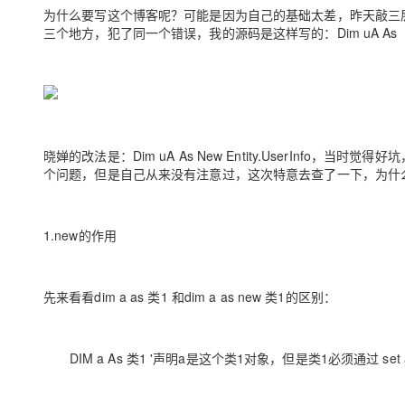
存储
天池大赛
Qwen3.7-Plus
云解析DNS
解决方案免费试用 新老
为什么要写这个博客呢？可能是因为自己的基础太差，昨天敲三
电子合同
三个地方，犯了同一个错误，我的源码是这样写的：Dim uA As Ent
最高领取价值200元试用
能看、能想、能动手的多模
安全
网络与CDN
AI 算法大赛
畅捷通
大数据开发治理平台 Data
AI 产品 免费试用
网络
安全
云开发大赛
Qwen3-VL-Plus
Tableau 订阅
1亿+ 大模型 tokens 和 
可观测
入门学习赛
中间件
AI空中课堂在线直播课
云防火墙
140+云产品 免费试用
上云与迁云
云原生的云上边界网络安全
产品新客免费试用，最长1
数据库
晓婵的改法是：Dim uA As New Entity.UserInf
生态解决方案
大模型服务
个问题，但是自己从来没有注意过，这次特意去查了一下，为什么
企业出海
大模型ACA认证体验
大数据计算
助力企业全员 AI 认知与能
行业生态解决方案
千问AI平台-Token Plan
政企业务
媒体服务
1.new的作用
开发者生态解决方案
企业服务与云通信
千问AI平台-模型体验
AI 开发和 AI 应用解决
在线体验全尺寸、多种模态
域名与网站
先来看看dim a as 类1 和dim a as new 类1的区别：
Happy 系列大模型
终端用户计算
DIM a As 类1 '声明a是这个类1对象，但是类1必须通过 set a
Serverless
开发工具