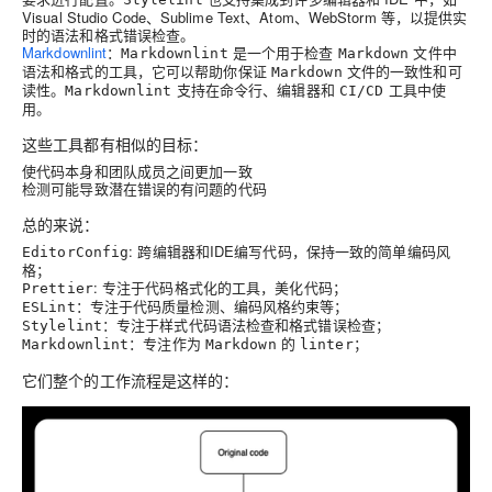
Visual Studio Code、Sublime Text、Atom、WebStorm 等，以提供实
时的语法和格式错误检查。
Markdownlint
：
是一个用于检查
文件中
Markdownlint
Markdown
语法和格式的工具，它可以帮助你保证
文件的一致性和可
Markdown
读性。
支持在命令行、编辑器和
工具中使
Markdownlint
CI/CD
用。
这些工具都有
相似的目标
：
使代码本身和团队成员之间更加一致
检测可能导致潜在错误的有问题的代码
总的来说：
: 跨编辑器和IDE编写代码，保持一致的简单编码风
EditorConfig
格；
: 专注于代码格式化的工具，美化代码；
Prettier
：专注于代码质量检测、编码风格约束等；
ESLint
：专注于样式代码语法检查和格式错误检查；
Stylelint
：专注作为
的
；
Markdownlint
Markdown
linter
它们整个的工作流程是这样的：