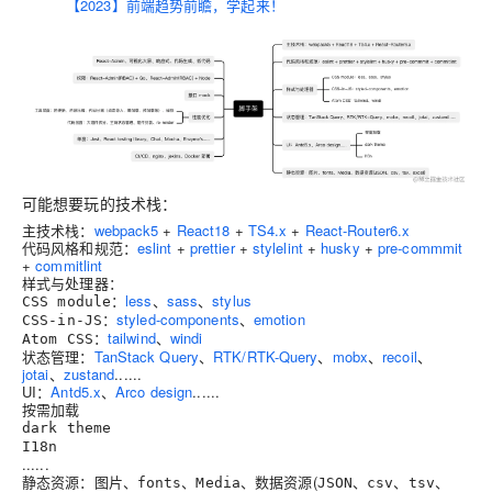
【2023】前端趋势前瞻，学起来！
可能想要玩的技术栈：
主技术栈：
webpack5
+
React18
+
TS4.x
+
React-Router6.x
代码风格和规范：
eslint
+
prettier
+
stylelint
+
husky
+
pre-commmit
+
commitlint
样式与处理器：
：
less
、
sass
、
stylus
CSS module
：
styled-components
、
emotion
CSS-in-JS
：
tailwind
、
windi
Atom CSS
状态管理：
TanStack Query
、
RTK/RTK-Query
、
mobx
、
recoil
、
jotai
、
zustand
......
UI：
Antd5.x
、
Arco design
......
按需加载
dark theme
I18n
......
静态资源：图片、
、
、数据资源(
、
、
、
fonts
Media
JSON
csv
tsv