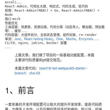
)......
excel
、可视化大屏、响应式、代码生成、低代码
React-Admin
权限：
、
React-Admin(RBAC) + Go
React-Admin(RBAC) +
Node
接口
mock
性能优化
工具层面：热更新、资源压缩、代码分离（动态导入、懒加载、预加载
等）、缓存……
代码层面：大组件拆分、全局状态管理、组件封装、
re-render
单测：
Jest
、
React testing library
，
Chai
、
Mocha
、
Enzyme's
......
、
、
、
CI/CD
nginx
jekins
Docker 部署
......
上篇文章，我们做了项目的一些基础功能配置，本篇
主要讲代码质量和git提交规范。
本篇文章代码：
react18-ts4-webpack5-starter -
branch：cha-03
1、前言
一套完善的开发环境配置可以极大的提升开发效率，提高代码质
量，方便多人合作，以及后期的项目迭代和维护。所以说，前端