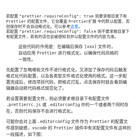
若配置
则要求根目录下有
"prettier.requireConfig": true
的配置文件，它会覆盖
中的默认配置，
否
Prettier
Prettier扩展
则保存时不会自动格式化
。可以参考
这里
。
若配置
则不要求根目录下
"prettier.requireConfig": false
有配置文件，若有的话也会被感知到并以配置文件的内容为准。
这些代码的作用是：在编辑后保存
文件时，
[xxx]
自动应用
进行格式化，以确保代码风格的
Prettier
一致性。
先配置了忽略哪些文件不进行格式化，又添加了保存代码后触发
格式化代码配置，以及各类型文件格式化使用的格式。这一步配
置完成后，修改项目代码，把格式打乱，点击保存时就会看到编
辑器自动把代码格式规范化了。
若设置需要配置文件，则必须要求根目录下有配置文件
或
中的一个或者两个同时存
.prettierrc.js
.editorconfig
在，否则代码保存不会进行格式化。
可能你会对上面
文件作为
的配置文
.editorconfig
Prettier
件感到疑惑，
的
插件中有关配置文件有这样的
vscode
Prettier
一段描述，如下图：