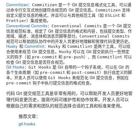
Commitizen
：
是一个 Git 提交信息格式化工具，可以通
Commitizen
过命令行交互式地创建符合规范的 Git 提交信息。
支持
Commitizen
自定义提交信息的格式，并且可以与其他规范工具（如
和
ESLint
）集成使用。
Prettier
Conventional Commits
：
是一个 Git 提交
Conventional Commits
信息规范标准，规定了 Git 提交信息的格式和内容，包括提交类型、作
用域、描述、消息体和消息页脚等部分。
Conventional Commits
规范可以帮助团队协作中的开发人员更好地理解和管理代码变更历史。
Husky
和
Commitlint
：
和
是两个工具，可以结
Husky
Commitlint
合使用来规范 Git 提交信息。
可以在 Git 提交前执行一些预定
Husky
义的钩子（如
和
），而
可以
pre-commit
pre-push
Commitlint
检查 Git 提交信息是否符合规范。
Git Hooks
：
是 Git 自带的一个钩子系统，可以在 Git 的
Git Hooks
各个生命周期（如
和
）执行自定义的脚
pre-commit
post-commit
本。开发人员可以使用
来规范化 Git 提交信息，例如在
Git Hooks
钩子中执行提交信息的格式检查。
pre-commit
代码 Git 提交规范工具是非常有用的，可以帮助开发人员更好地管
理代码变更历史，提高代码可维护性和协作效率。开发人员可以
根据自己的需求和团队的规范选择合适的工具和标准来使用。
推荐文章：
git-hooks