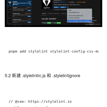
pnpm add stylelint stylelint-config-css-modul
5.2 新建 .stylelintrc.js 和 .stylelintignore