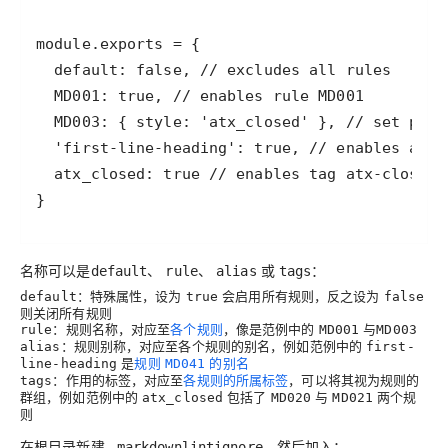
}
名称可以是
、
、
或
：
default
rule
alias
tags
：特殊属性，设为
会启用所有规则，反之设为
default
true
false
则关闭所有规则
：规则名称，对应至
各个规则
，像是范例中的
与
rule
MD001
MD003
：规则别称，对应至各个规则的别名，例如范例中的
alias
first-
是
规则
的别名
line-heading
MD041
：作用的标签，对应至
各规则的所属标签
，可以将其视为规则的
tags
群组，例如范例中的
包括了
与
两个规
atx_closed
MD020
MD021
则
在根目录新建
，然后加入：
.markdownlintignore