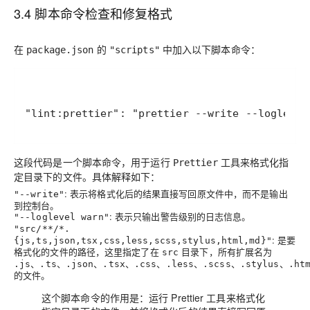
3.4 脚本命令检查和修复格式
在
的
中加入以下脚本命令：
package.json
"scripts"
"lint:prettier": "prettier --write --loglevel
这段代码是一个脚本命令，用于运行
工具来格式化指
Prettier
定目录下的文件。具体解释如下：
: 表示将格式化后的结果直接写回原文件中，而不是输出
"--write"
到控制台。
: 表示只输出警告级别的日志信息。
"--loglevel warn"
"src/**/*.
: 是要
{js,ts,json,tsx,css,less,scss,stylus,html,md}"
格式化的文件的路径，这里指定了在
目录下，所有扩展名为
src
、
、
、
、
、
、
、
、
.js
.ts
.json
.tsx
.css
.less
.scss
.stylus
.ht
的文件。
这个脚本命令的作用是：运行 Prettier 工具来格式化