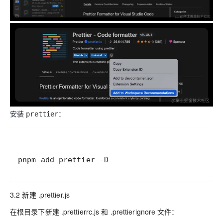
安装
：
prettier
pnpm add prettier -D
3.2 新建 .prettier.js
在根目录下新建 .prettierrc.js 和 .prettierignore 文件：