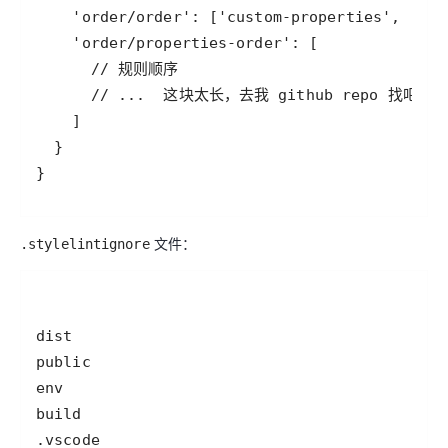
}
文件：
.stylelintignore