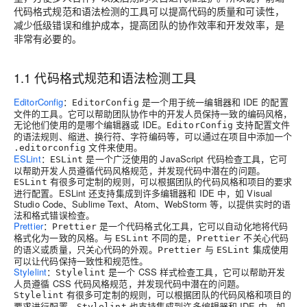
代码格式规范和语法检测的工具可以提高代码的质量和可读性，
减少低级错误和维护成本，提高团队的协作效率和开发效率，是
非常有必要的。
1.1 代码格式规范和语法检测工具
EditorConfig
：
是一个用于统一编辑器和 IDE 的配置
EditorConfig
文件的工具。它可以帮助团队协作中的开发人员保持一致的编码风格，
无论他们使用的是哪个编辑器或 IDE。
支持配置文件
EditorConfig
的语法规则、缩进、换行符、字符编码等，可以通过在项目中添加一个
文件来使用。
.editorconfig
ESLint
：
是一个广泛使用的 JavaScript 代码检查工具，它可
ESLint
以帮助开发人员遵循代码风格规范，并发现代码中潜在的问题。
有很多可定制的规则，可以根据团队的代码风格和项目的要求
ESLint
进行配置。ESLint 还支持集成到许多编辑器和 IDE 中，如 Visual
Studio Code、Sublime Text、Atom、WebStorm 等，以提供实时的语
法和格式错误检查。
Prettier
：
是一个代码格式化工具，它可以自动化地将代码
Prettier
格式化为一致的风格。与
不同的是，
不关心代码
ESLint
Prettier
的语义或质量，只关心代码的外观。
与
集成使用
Prettier
ESLint
可以让代码保持一致性和规范性。
Stylelint
：
是一个 CSS 样式检查工具，它可以帮助开发
Stylelint
人员遵循 CSS 代码风格规范，并发现代码中潜在的问题。
有很多可定制的规则，可以根据团队的代码风格和项目的
Stylelint
要求进行配置。
也支持集成到许多编辑器和 IDE 中，如
Stylelint