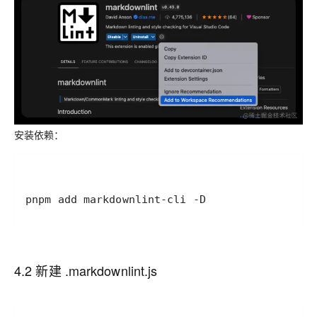
安装依赖：
pnpm add markdownlint-cli -D
4.2 新建 .markdownlint.js