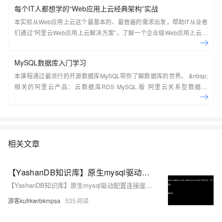
每个IT人都想学的“Web应用上云经典架构”实战
本实验从Web应用上云这个最基本的、最普遍的需求出发，帮助IT从业者
们通过“阿里云Web应用上云解决方案”，了解一个企业级Web应用上云的
常见架构，了解如何构建一个高可用、可扩展的企业级应用架构。
MySQL数据库入门学习
本课程通过最流行的开源数据库MySQL带你了解数据库的世界。 &nbsp;
相关的阿里云产品：云数据库RDS MySQL 版 阿里云关系型数据库
RDS（Relational Database Service）是一种稳定可靠、可弹性伸缩的在
线数据库服务，提供容灾、备份、恢复、迁移等方面的全套解决方案，彻
底解决数据库运维的烦恼。 了解产品详
情:&nbsp;https://www.aliyun.com/product/rds/mysql&nbsp;
相关文章
【YashanDB知识库】原生mysql驱动配置连接崖山数据库
【YashanDB知识库】原生mysql驱动配置连接崖山数据库
游客kufrkwrbkmpsa
535