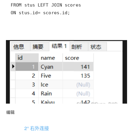
FROM
 stus LEFT 
JOIN
ON
 stus
.id
=
 scores
.id
;
编辑
2° 右外连接