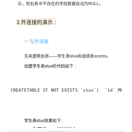
示，但右表中不存在的字段数据自动为NULL。
3.外连接的演示 :
1° 左外连接
先来建两张表——学生表stus和成绩表scores。
创建学生表stus的代码如下 :
CREATE
TABLE
 IF 
NOT
 EXISTS `stus`
(
  `id` 
MEDIU
学生表stus效果如下 :