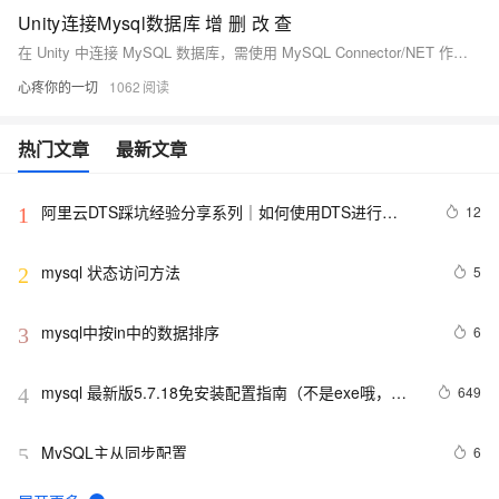
Unity连接Mysql数据库 增 删 改 查
在 Unity 中连接 MySQL 数据库，需使用 MySQL Connector/NET 作为数据库连接驱动，通过提供服务器地址、端口、用户名和密码等信息建立 TCP/IP 连接。代码示例展示了如何创建连接对象并执行增删改查操作，确保数据交互的实现。测试代码中，通过 `MySqlConnection` 类连接数据库，并使用 `MySqlCommand` 执行 SQL 语句，实现数据的查询、插入、删除和更新功能。
心疼你的一切
1062
热门文章
最新文章
阿里云DTS踩坑经验分享系列｜如何使用DTS进行
12
1
MySQL->ClickHouse同步
mysql 状态访问方法
5
2
mysql中按in中的数据排序
6
3
mysql 最新版5.7.18免安装配置指南（不是exe哦，下
649
4
载完后没有data目录）
MySQL主从同步配置
6
5