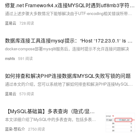
修复.net Framework4.x连接MYSQL时遇到utf8mb3字符集不支持错误方案。
通过上述步骤大多数情况下能够解决由于UTF-encoding相关错误所带来影响，在实施过程当中要注意备份重要信息以防止意外发生造成无法挽回损失，并且逐一排查确认具体原因以采取针对性措施解除障碍。
蓝易云
728
数据库连接工具连接mysql提示：“Host ‘172.23.0.1‘ is not allowed to connect to this MySQL server“
docker-compose部署mysql8服务后，连接时提示不允许连接问题解决
mshfx
591
如何排查和解决PHP连接数据库MYSQL失败写锁的问题
通过本文的介绍，您可以系统地了解如何排查和解决PHP连接MySQL数据库失败及写锁问题。通过检查配置、确保服务启动、调整防火墙设置和用户权限，以及识别和解决长时间运行的事务和死锁问题，可以有效地保障应用的稳定运行。
蓝易云
570
【MySQL基础篇】多表查询（隐式/显式内连接、左/右外连接、自连接查询、联合查询、标量/列/行/表子查询）
本文详细介绍了MySQL中的多表查询，包括多表关系、隐式/显式内连接、左/右外连接、自连接查询、联合查询、标量/列/行/表子查询及其实现方式，一文全面读懂多表联查！
蓝染-惣右介
2750