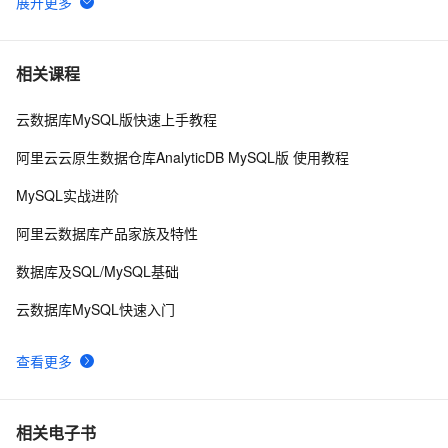
【阿里云新品发布·周刊】第11期：云数据库 MySQL 
438
6
8.0 重磅发布，更适合企业使用场景的RDS数据库
PostgreSQL\MySQL比较
3
7
相关课程
云数据库MySQL版快速上手教程
Mysql笔记--常用命令
3
8
阿里云云原生数据仓库AnalyticDB MySQL版 使用教程
Java必学MySQL数据库应用场景
4
9
MySQL实战进阶
mysql预处理语句
478
10
阿里云数据库产品家族及特性
数据库及SQL/MySQL基础
云数据库MySQL快速入门
查看更多
相关电子书