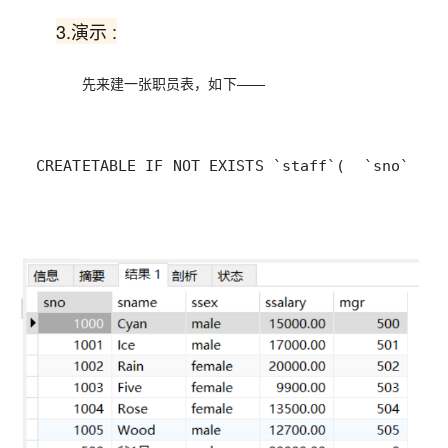
3.演示 :
先来建一张职员表，如下——
CREATE
TABLE
 IF 
NOT
 EXISTS `staff`
(
  `sno` 
MED