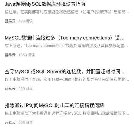
Java连接MySQL数据库环境设置指南
请注意，在实际部署时应该避免将敏感信息（如用户名和密码）硬编码在源码文件里面；应该使用配置文件或者环境变量等更为安全可靠地方式管理这些信息。此外，在处理大量数据时考虑使用PreparedStatement而不是Statement可以提高性能并防止SQL注入攻击；同时也要注意正确处理异常情况，并且确保所有打开过得资源都被正确关闭释放掉以防止内存泄漏等问题发生。
蓝易云
478
MySQL数据库连接过多（Too many connections）错误处理策略
综上所述，“Too many connections”错误处理策略涉及从具体参数配置到代码层面再到系统与架构设计全方位考量与改进。每项措施都需根据具体环境进行定制化调整，并且在执行任何变更前建议先行测试评估可能带来影响。
蓝易云
1863
查寻MySQL或SQL Server的连接数，并配置超时时间和最大连接量
以上步骤提供了直观、实用且易于理解且执行的指导方针来监管和优化数据库服务器配置。务必记得，在做任何重要变更前备份相关配置文件，并确保理解每个参数对系统性能可能产生影响后再做出调节。
蓝易云
920
排除通过IP访问MySQL时出现的连接错误问题
以上步骤涵盖了大多数遇到远程连接 MySQL 数据库时出现故障情形下所需采取措施，在执行每个步骤后都应该重新尝试建立链接以验证是否已经解决问题，在多数情形下按照以上顺序执行将能够有效地排除并修复大多数基本链接相关故障。
蓝易云
653