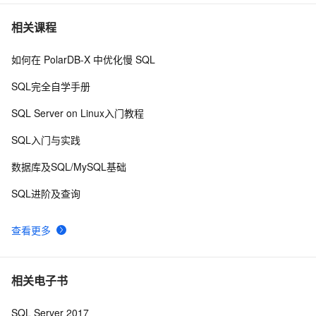
SQL Server Alert发送告警邮件少了的原因
2
7
相关课程
如何在 PolarDB-X 中优化慢 SQL
无法使用SQL login去登陆SQL Server - &#39;Password 
9
8
did not match&#39;
SQL完全自学手册
在打包程序中自动安装SQL Server数据库 .
3
9
SQL Server on Linux入门教程
SQL优化常用方法8
632
10
SQL入门与实践
数据库及SQL/MySQL基础
SQL进阶及查询
查看更多
相关电子书
SQL Server 2017