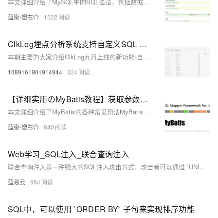
本文详细介绍了MySQL中的SQL语法，包括数据定义（DDL）、数据操作（DML）、数据查询（DQL）和数据控制（DCL）四个主要部分。内容涵盖了创建、修改和删除数据库、表以及表字段的操作，以及通过图形化工具DataGrip进行数据库管理和查询。此外，还讲解了数据的增、删、改、查操作，以及查询语句的条件、聚合函数、分组、排序和分页等知识点。
蓝染-惣右介
1522
ClkLog埋点分析系统支持自定义SQL 查询
本期主要为大家介绍ClkLog九月上线的新功能-自定义SQL查询。
1689161901914944
324
【详细实用のMyBatis教程】获取参数值和结果的各种情况、自定义映射、动态SQL、多级缓存、逆向工程、分页插件
本文详细介绍了MyBatis的各种常见用法MyBatis多级缓存、逆向工程、分页插件 包括获取参数值和结果的各种情况、自定义映射resultMap、动态SQL
蓝染-惣右介
840
Web学习_SQL注入_联合查询注入
联合查询注入是一种强大的SQL注入攻击方式，攻击者可以通过 `UNION`语句合并多个查询的结果，从而获取敏感信息。防御SQL注入需要多层次的措施，包括使用预处理语句和参数化查询、输入验证和过滤、最小权限原则、隐藏错误信息以及使用Web应用防火墙。通过这些措施，可以有效地提高Web应用程序的安全性，防止SQL注入攻击。
蓝易云
984
SQL中，可以使用 `ORDER BY` 子句来实现排序功能