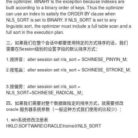
the optimizer. BINARY is the exception because indexes are
built according to a binary order of keys. Thus the optimizer
can use an index to satisfy the ORDER BY clause when
NLS_SORT is set to BINARY. If NLS_SORT is set to any
linguistic sort, the optimizer must include a full table scan and a
full sort in the execution plan.
三、如果我们在整个会话中都要使用特定的方式排序的话，我们
需要在Session级别的设置字段的默认排序方式：
1.按拼音：alter session set nls_sort = SCHINESE_PINYIN_M;
2.按笔画：alter session set nls_sort = SCHINESE_STROKE_M;
3.按偏旁：alter session set nls_sort =
NLS_SORT=SCHINESE_RADICAL_M；
四、如果我们需要对整个数据做指定的排序方式，就需要修改
oracle 服务器系统参数（一般这种方式我们使用的比较少）：
1. win系统修改注册表
HKLC\SOFTWARE\ORACLE\home0\NLS_SORT