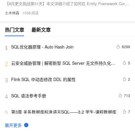
【8月更文挑战第31天】本文详细介绍了如何在 Entity Framework Core (EF Core) 中使用自定义 SQL 查询与 Raw SQL。首先，通过创建基于 EF Core 的项目并配置数据库上下文，定义领域模型。然后，使用 `FromSqlRaw` 和 `FromSqlInterpolated` 方法执行自定义 SQL 查询。此外，还展示了如何使用 Raw SQL 进行数据更新和删除操作。最后，通过结合 LINQ 和 Raw SQL 构建动态 SQL 语句，处理复杂查询场景。本文提供了具体代码示例，帮助读者理解和应用这些技术，提升数据访问层的效率和灵活性。
土木林森
1038
热门文章
最新文章
SQL优化器原理 - Auto Hash Join
8288
1
云安全威胁管理 | 解密新型 SQL Server 无文件持久化恶
5
2
意程序
Flink SQL 中动态修改 DDL 的属性
2
3
SQL 语法参考手册
713
4
第3章 关系数据库标准语言SQL——3.2 学生-课程数据库
7
5
一、【计算】SQL Optimizer 优化解析 | 青训营笔记
8
6