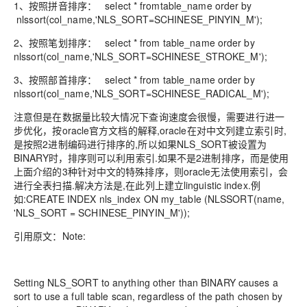
1、按照拼音排序： select * fromtable_name order by
nlssort(col_name,'NLS_SORT=SCHINESE_PINYIN_M');
2、按照笔划排序： select * from table_name order by
nlssort(col_name,'NLS_SORT=SCHINESE_STROKE_M');
3、按照部首排序： select * from table_name order by
nlssort(col_name,'NLS_SORT=SCHINESE_RADICAL_M');
注意但是在数据量比较大情况下查询速度会很慢，需要进行进一
步优化，按oracle官方文档的解释,oracle在对中文列建立索引时,
是按照2进制编码进行排序的,所以如果NLS_SORT被设置为
BINARY时，排序则可以利用索引.如果不是2进制排序，而是使用
上面介绍的3种针对中文的特殊排序，则oracle无法使用索引，会
进行全表扫描.解决方法是,在此列上建立linguistic index.例
如:CREATE INDEX nls_index ON my_table (NLSSORT(name,
'NLS_SORT = SCHINESE_PINYIN_M'));
引用原文：Note:
Setting NLS_SORT to anything other than BINARY causes a
sort to use a full table scan, regardless of the path chosen by