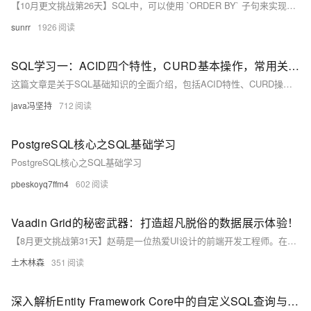
【10月更文挑战第26天】SQL中，可以使用 `ORDER BY` 子句来实现排序功能
sunrr
1926
SQL学习一：ACID四个特性，CURD基本操作，常用关键字，常用聚合函数，五个约束，综合题
这篇文章是关于SQL基础知识的全面介绍，包括ACID特性、CURD操作、常用关键字、聚合函数、约束以及索引的创建和使用，并通过综合题目来巩固学习。
java冯坚持
712
PostgreSQL核心之SQL基础学习
PostgreSQL核心之SQL基础学习
pbeskoyq7ffm4
602
Vaadin Grid的秘密武器：打造超凡脱俗的数据展示体验！
【8月更文挑战第31天】赵萌是一位热爱UI设计的前端开发工程师。在公司内部项目中，她面临大量用户数据展示的挑战，并选择了功能强大的Vaadin Grid来解决。她在技术博客上分享了这一过程，介绍了Vaadin Grid的基本概念及其丰富的内置功能。通过自定义列和模板，赵萌展示了如何实现复杂的数据展示。
土木林森
351
深入解析Entity Framework Core中的自定义SQL查询与Raw SQL技巧：从基础到高级应用的全面指南，附带示例代码与最佳实践建议