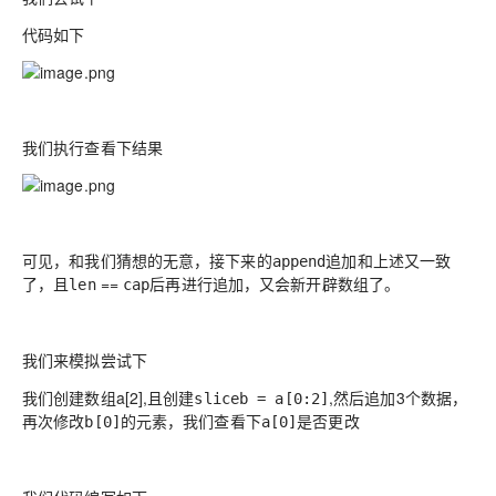
代码如下
我们执行查看下结果
可见，和我们猜想的无意，接下来的
追加和上述又一致
append
了，且
==
后再进行追加，又会新开辟数组了。
len
cap
我们来模拟尝试下
我们创建数组a[2],且创建
,然后追加3个数据，
slice
b = a[0:2]
再次修改
的元素，我们查看下
是否更改
b[0]
a[0]