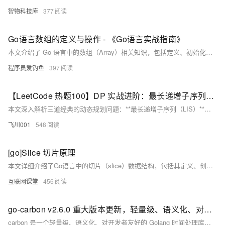
智物科技库
377
Go语言数组的定义与操作 - 《Go语言实战指南》
本文介绍了 Go 语言中的数组（Array）相关知识，包括定义、初始化方式（默认、显式、指定索引及自动推导长度）、访问与修改、遍历方法（for 循环和 for range）、值类型特性（复制行为）、多维数组支持以及其与切片的区别。数组是定长且同类型的集合，适合性能敏感场景，但实际开发中更常用动态的切片（slice）。
程序员爱钓鱼
397
【LeetCode 热题100】DP 实战进阶：最长递增子序列、乘积最大子数组、分割等和子集（力扣300 / 152/ 416 ）（Go语言版）
本文深入解析三道经典的动态规划问题：**最长递增子序列（LIS）**、**乘积最大子数组** 和 **分割等和子集**。 - **300. LIS** 通过 `dp[i]` 表示以第 `i` 个元素结尾的最长递增子序列长度，支持 O(n²) 动态规划与 O(n log n) 的二分优化。 - **152. 乘积最大子数组** 利用正负数特性，同时维护最大值与最小值的状态转移方程。 - **416. 分割等和子集** 转化为 0-1 背包问题，通过布尔型 DP 实现子集和判断。 总结对比了三题的状态定义与解法技巧，并延伸至相关变种问题，助你掌握动态规划的核心思想与灵活应用！
飞川001
548
[go]Slice 切片原理
本文详细介绍了Go语言中的切片（slice）数据结构，包括其定义、创建方式、扩容机制及常见操作。切片是一种动态数组，依托底层数组实现，具有灵活的扩容和传递特性。文章解析了切片的内部结构（包含指向底层数组的指针、长度和容量），并探讨了通过`make`创建切片、基于数组生成切片以及切片扩容的规则。此外，还分析了`append`函数的工作原理及其可能引发的扩容问题，以及切片拷贝时需要注意的细节。最后，通过典型面试题深入讲解了切片在函数间传递时的行为特点，帮助读者更好地理解和使用Go语言中的切片。
互联网课堂
456
go-carbon v2.6.0 重大版本更新，轻量级、语义化、对开发者友好的 golang 时间处理库
carbon 是一个轻量级、语义化、对开发者友好的 Golang 时间处理库，提供了对时间穿越、时间差值、时间极值、时间判断、星座、星座、农历、儒略日 / 简化儒略日、波斯历 / 伊朗历的支持