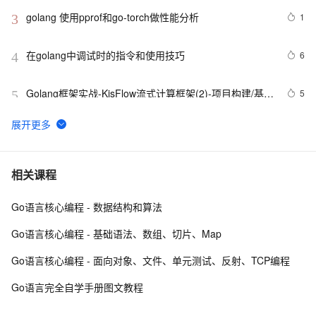
golang 使用pprof和go-torch做性能分析
1
3
在golang中调试时的指令和使用技巧
6
4
Golang框架实战-KisFlow流式计算框架(2)-项目构建/基础
5
5
模块-(上)
Golang安装和配置指南：从零开始的高效开发之旅
3
6
Golang高性能内存缓存库BigCache设计与分析
8
7
相关课程
Go语言核心编程 - 数据结构和算法
Golang 语言中 kafka 客户端库 sarama
4
8
Go语言核心编程 - 基础语法、数组、切片、Map
Golang 语言怎么使用 go-micro 和 gin 开发微服务？
5
9
Go语言核心编程 - 面向对象、文件、单元测试、反射、TCP编程
golang中的类和接口的使用
2
10
Go语言完全自学手册图文教程