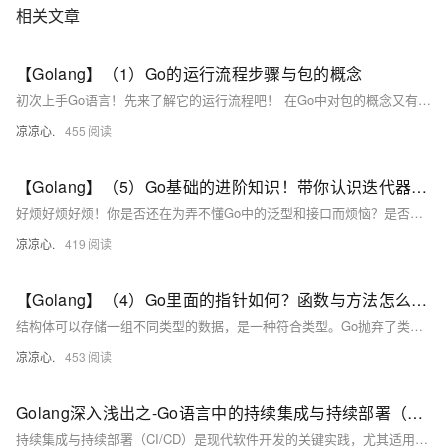
相关文章
【Golang】（1）Go的运行流程步骤与包的概念
初次上手Go语言！先来了解它的运行流程吧！ 在Go中对包的概念又有怎样不同的见解呢？
凉凉心.
455
【Golang】（5）Go基础的进阶知识！带你认识迭代器与类型以及声明并使用接口与泛型！
好烦好烦好烦！你是否还在为弄不懂Go中的泛型和接口而烦恼？是否还在苦恼思考迭代器的运行方式和意义？本篇文章将带你了解Go的接口与泛型，还有迭代器的使用，附送类型断言的解释
凉凉心.
419
【Golang】（4）Go里面的指针如何？函数与方法怎么不一样？带你了解Go不同于其他高级语言的语法
结构体可以存储一组不同类型的数据，是一种符合类型。Go抛弃了类与继承，同时也抛弃了构造方法，刻意弱化了面向对象的功能，Go并非是一个传统OOP的语言，但是Go依旧有着OOP的影子，通过结构体和方法也可以模拟出一个类。
凉凉心.
453
Golang深入浅出之-Go语言中的持续集成与持续部署（CI/CD）
持续集成与持续部署（CI/CD）是现代软件开发的关键实践，尤其适用于Go语言项目。本文探讨了Go项目中常见的CI/CD问题，如测试覆盖不足、版本不一致和构建时间过长，并提供解决方案及GitHub Actions示例代码，帮助开发者优化流程，提升交付效率和质量。