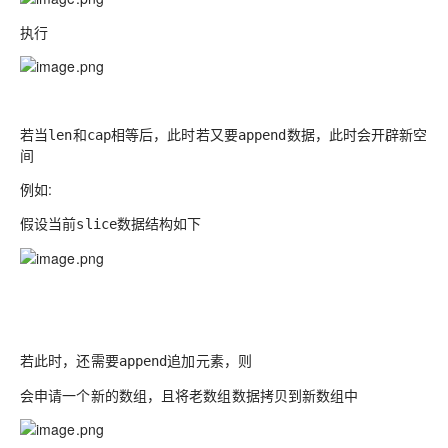
执行
若当
和
相等后，此时若又要
数据，此时会开辟新空
len
cap
append
间
例如:
假设当前
数据结构如下
slice
若此时，还需要
追加元素，则
append
会申请一个新的数组，且将老数组数据拷贝到新数组中