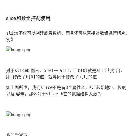
slice和数组搭配使用
不仅可以创建底层数组，而且还可以直接对数组进行切片，
slice
例如
对于
b 而言，
==
，且
就是
的
引用
，
slice
b[0]
a[1]
b[0]
a[1]
即: 修改了
的值，就等同于修改了
的值
b[0]
a[1]
如上面所述，我们
不是有3个属性么，即: 起始地址、长度
slice
以及 容量，那么对于
它的数据结构大致为
slice b
我们尝试下