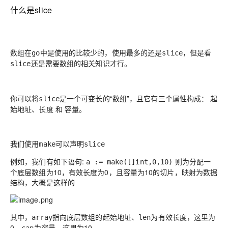
什么是slice
数组在
中是使用的比较少的，使用最多的还是
，但是看
go
slice
还是需要数组的相关知识才行。
slice
你可以将
是一个可变长的“数组”，且它有三个属性构成： 起
slice
始地址、长度 和 容量。
我们使用
可以声明
make
slice
例如，我们有如下语句:
则为分配一
a := make([]int,0,10)
个底层数组为10，有效长度为0，且容量为10的切片，映射为数据
结构，大概是这样的
其中，
指向底层数组的起始地址、
为有效长度，这里为
array
len
0，
为容量，这里为10