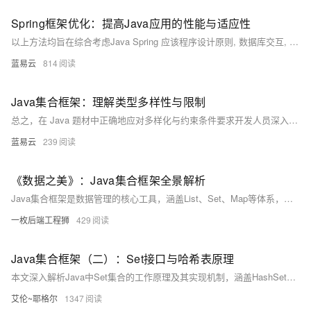
Spring框架优化：提高Java应用的性能与适应性
以上方法均旨在综合考虑Java Spring 应该程序设计原则, 数据库交互, 编码实践和系统架构布局等多角度因素, 旨在达到高效稳定运转目标同时也易于未来扩展.
蓝易云
814
Java集合框架：理解类型多样性与限制
总之，在 Java 题材中正确地应对多样化与约束条件要求开发人员深入理解面向对象原则、范式编程思想以及JVM工作机理等核心知识点。通过精心设计与周密规划能够有效地利用 Java 高级特征打造出既健壮又灵活易维护系统软件产品。
蓝易云
239
《数据之美》：Java集合框架全景解析
Java集合框架是数据管理的核心工具，涵盖List、Set、Map等体系，提供丰富接口与实现类，支持高效的数据操作与算法处理。
一枚后端工程狮
429
Java集合框架（二）：Set接口与哈希表原理
本文深入解析Java中Set集合的工作原理及其实现机制，涵盖HashSet、LinkedHashSet和TreeSet三大实现类。从Set接口的特性出发，对比List理解去重机制，并详解哈希表原理、hashCode与equals方法的作用。进一步剖析HashSet的底层HashMap实现、LinkedHashSet的双向链表维护顺序特性，以及TreeSet基于红黑树的排序功能。文章还包含性能对比、自定义对象去重、集合运算实战和线程安全方案，帮助读者全面掌握Set的应用与选择策略。
艾伦~耶格尔
1347