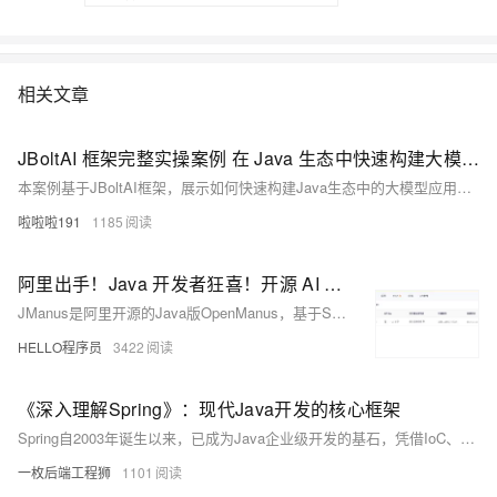
相关文章
JBoltAI 框架完整实操案例 在 Java 生态中快速构建大模型应用全流程实战指南
本案例基于JBoltAI框架，展示如何快速构建Java生态中的大模型应用——智能客服系统。系统面向电商平台，具备自动回答常见问题、意图识别、多轮对话理解及复杂问题转接人工等功能。采用Spring Boot+JBoltAI架构，集成向量数据库与大模型（如文心一言或通义千问）。内容涵盖需求分析、环境搭建、代码实现（知识库管理、核心服务、REST API）、前端界面开发及部署测试全流程，助你高效掌握大模型应用开发。
啦啦啦191
1185
阿里出手！Java 开发者狂喜！开源 AI Agent 框架 JManus 来了，初次见面就心动～
JManus是阿里开源的Java版OpenManus，基于Spring AI Alibaba框架，助力Java开发者便捷应用AI技术。支持多Agent框架、网页配置、MCP协议及PLAN-ACT模式，可集成多模型，适配阿里云百炼平台与本地ollama。提供Docker与源码部署方式，具备无限上下文处理能力，适用于复杂AI场景。当前仍在完善模型配置等功能，欢迎参与开源共建。
HELLO程序员
3422
《深入理解Spring》：现代Java开发的核心框架
Spring自2003年诞生以来，已成为Java企业级开发的基石，凭借IoC、AOP、声明式编程等核心特性，极大简化了开发复杂度。本系列将深入解析Spring框架核心原理及Spring Boot、Cloud、Security等生态组件，助力开发者构建高效、可扩展的应用体系。（238字）
一枚后端工程狮
1101