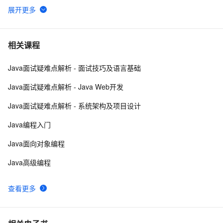
高度
Java 注解 阐释 hibernate ORM
3
6
java 中的多线程   内部类实现 数据共享 和 Runnable实
7
7
相关课程
现数据共享
Java面试疑难点解析 - 面试技巧及语言基础
Java程序利用main函数中args参数实现参数的传递
12
8
Java面试疑难点解析 - Java Web开发
GitHub 星标 115k+的 Java 教程，超级硬核！下载量突
8
9
Java面试疑难点解析 - 系统架构及项目设计
破 1 万次！
2. Java中的垃圾收集 - GC参考手册
746
10
Java编程入门
Java面向对象编程
Java高级编程
查看更多