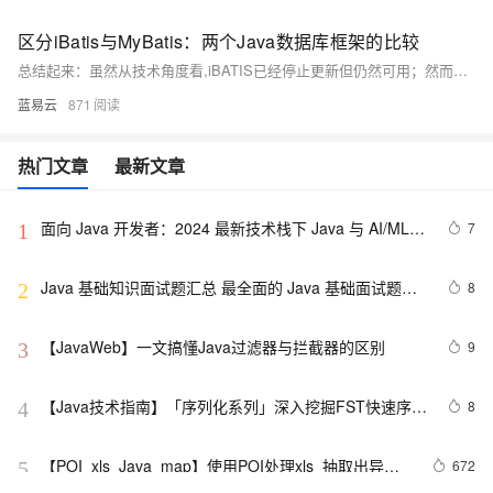
区分iBatis与MyBatis：两个Java数据库框架的比较
总结起来：虽然从技术角度看,iBATIS已经停止更新但仍然可用；然而考虑到长期项目健康度及未来可能需求变化情况下MYBATISS无疑会是一个更佳选择因其具备良好生命周期管理机制同时也因为社区力量背书确保问题修复新特征添加速度快捷有效.
蓝易云
871
热门文章
最新文章
面向 Java 开发者：2024 最新技术栈下 Java 与 AI/ML 
7
1
融合的实操详尽指南
Java 基础知识面试题汇总 最全面的 Java 基础面试题整
8
2
理
【JavaWeb】一文搞懂Java过滤器与拦截器的区别
9
3
【Java技术指南】「序列化系列」深入挖掘FST快速序列
8
4
化压缩内存的利器的特性和原理 
【POI  xls  Java  map】使用POI处理xls  抽取出异常
672
5
信息  --java1.8Group by    ---map迭代  --  设置单元格