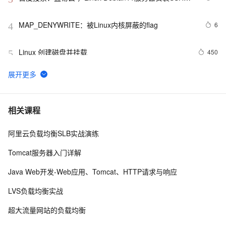
创建新用户并允许SSH远程登录，及SSH安全登录配置！
MAP_DENYWRITE：被Linux内核屏蔽的flag
6
4
Linux 创建磁盘并挂载
450
5
linux DHCP
656
6
FFmpeg开发笔记（五十九）Linux编译ijkplayer的
6
7
相关课程
Android平台so库
阿里云负载均衡SLB实战演练
linux中的tar打包、压缩多个文件、磁盘查看和分区类、
8
8
du查看文件和目录占用的磁盘空间linux中的grep 过滤查
Tomcat服务器入门详解
找及“|”管道符、gzip/gunzip 压缩、zip/unzip 压缩
如何增强Linux和Unix服务器系统安全性
5
9
Java Web开发-Web应用、Tomcat、HTTP请求与响应
linux下的find文件查找命令与grep文件内容查找命令
595
10
LVS负载均衡实战
超大流量网站的负载均衡