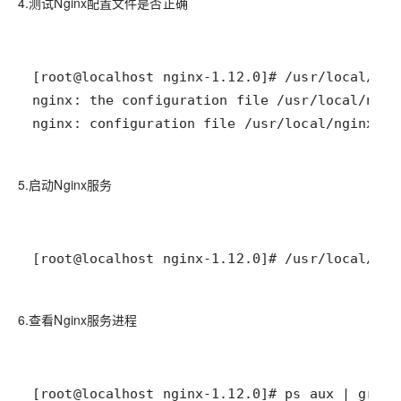
4.测试Nginx配置文件是否正确
nginx: configuration file /usr/local/nginx/co
5.启动Nginx服务
[root@localhost nginx-1.12.0]# /usr/local/ngi
6.查看Nginx服务进程