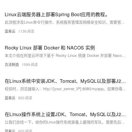
Linux云端服务器上部署Spring Boot应用的教程。
此流程涉及Linux命令行操作、系统服务管理及网络安全知识，需要管理员权限以进行配置和服务管理。务必在一个测试环境中验证所有步骤，确保一切配置正确无误后，再将应用部署到生产环境中。也可以使用如Ansible、Chef等配置管理工具来自动化部署过程，提升效率和可靠性。
蓝易云
1136
Rocky Linux 部署 Docker 和 NACOS 实例
本文介绍在阿里云环境下基于 Rocky Linux 搭建 Docker 并部署 Nacos 的完整流程。涵盖 Docker 安装、镜像加速配置、网络设置及 MySQL 与 Nacos 容器的创建，适用于开发与生产环境。
古法制造
1599
在Linux系统中安装JDK、Tomcat、MySQL以及部署J2EE后端接口
校验时，浏览器输入：http://[your_server_IP]:8080/myapp。如果你看到你的应用的欢迎页面，恭喜你，一切都已就绪。
蓝易云
850
在Linux操作系统上设置JDK、Tomcat、MySQL以及J2EE后端接口的部署步骤
让我们总结一下，给你的Linux操作系统装备上最强的军队，需要先后装备好JDK的弓箭，布置好Tomcat的阵地，再把MySQL的物资原料准备好，最后部署好J2EE攻城车，那就准备好进军吧，你的Linux军团，无人可挡！
蓝易云
605