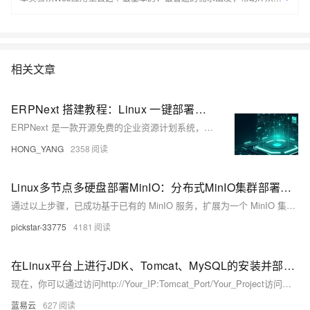
们通过“阿里云Web应用上云解决方案”，了解一个企业级Web应用上云的
常见架构，了解如何构建一个高可用、可扩展的企业级应用架构。
相关文章
ERPNext 搭建教程：Linux 一键部署与维护
ERPNext 是一款开源免费的企业资源计划系统，适用于中小企业信息化管理。基于 Python 和 Frappe 框架开发，支持财务、销售、人力、库存等模块，具备高度可定制性。本文介绍如何通过 Websoft9 在 Linux 下快速部署 ERPNext，并提供环境配置、系统维护等实用建议，适合开发者和企业用户快速上手。
HONG_YANG
2358
Linux多节点多硬盘部署MinIO：分布式MinIO集群部署指南搭建高可用架构实践
通过以上步骤，已成功基于已有的 MinIO 服务，扩展为一个 MinIO 集群。该集群具有高可用性和容错性，适合生产环境使用。如果有任何问题，请检查日志或参考MinIO 官方文档。作者联系方式vx：2743642415。
pickstar-33775
4181
在Linux平台上进行JDK、Tomcat、MySQL的安装并部署后端项目
现在，你可以通过访问http://Your_IP:Tomcat_Port/Your_Project访问你的项目了。如果一切顺利，你将看到那绚烂的胜利之光照耀在你的项目之上！
蓝易云
627